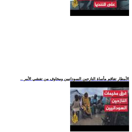
.. الأمطار تفاقم مأساة النازحين السودانيين ومخاوف من تفشي الأمر