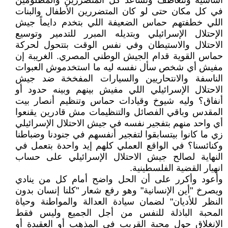
أساسية ونتعاطف ونساعد كل المتضررين والمظلومين
في كل مكان حتى لو كان المتضررين الأطفال والبنات
اللي خطفتهم حماس الضعيفة اللي بتخدم دايماً جيش
الإحتلال الإسرائيلي وبتديله المبرر للتدمير وتوسيع
الاحتلال والاستيطان وفي نفس الوقت بتتحول لحركة
حماس القوية قدام الجيش الوطني المصري. الغريبة إن
مفيش أي شخص سأل نفسه ليه ما استخدموش العبوات
الناسفة والانتحاريين والسيارات المفخخة ضد جيش
الاحتلال الإسرائيلي اللي مفيش بينهم وبينه حدود أو
أنفاق؟ وليه شيوخ وقيادات حماس وتنظيم أنصار بيت
المقدس وباقي الفصائل والتنظيمات مش قادرين يقنعوا
أي واحد منهم بتفجير نفسه في جيش الاحتلال الإسرائيلي
زي ما كانوا بيتسابقوا لتفجير أنفسهم في جنودنا وضباطنا
وكنائسنا؟ في الواقع العملي كلهم إيد واحدة بتعمل في
النهاية لصالح جيش الاحتلال الإسرائيلي على حساب
انهيار القضية الفلسطينية.
وأعود وأكرر على أن الحل واضح أمام كل من ينادي
ويصرخ "أين الإنسانية" وهو رفع شعار "كلنا إنسان بدون
النظر للأديان" لضمان سيادة العدالة والمواطنة وحياة
المحبة الباذلة للنفس من أجل الجميع وليس فقط
الإنغلاق حول محبة القريب في المذهب أو العقيدة أو