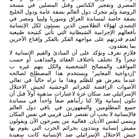
المصري وتفجير الكنائس وقتل المصلين في مسجد
الروضة ولم تتحرك دول العالم بصفة عامة ودول الخليج
بصفة خاصة لمساندة العراق وسوريا وليبيا ومصر في
التصدي لهؤلاء الظلاميين الذين يسيئون لكل الإنسانية
بأفعالهم الإجرامية الشيطانية التي تأتي كنتيجة طبيعية
لعدم قدرتهم على مواجهة الفكر بالفكر وإقناع الآخرين
بما يعتقدون.
فلازم نعرف ونؤكد على أن المبادئ والقيم الإنسانية لا
تتجزأ ولا تختلف باختلاف العقائد والمذاهب أو حسب
المواقف والمصالح الشخصية والكل يتهم غيره ب
"إزدواجية المعايير" ويستخدم هذا المصطلح لصالحه
عندما يتعرض هو للظلم وهذا ما نراه حالياً في تعالي
الأصوات الرافضة للجرائم الوحشية لجيش الاحتلال
الإسرائيلي ضد سكان غزة لاعتبارات مذهبية أولاً قبل أن
تكون إنسانية وإلا كنا رأيناهم صفاً واحداً في مساندة
جميع المظلومين والمقهورين في باقي دول العالم
فالإنسانية لا يجب أن تقتصر على قريبي في نفس المكان
وينتمي لنفس الأديان. فغالبية من يصرخون الآن ويقولون
مفيش إنسانية وينددون بجرائم الحرب التي يقوم بها
جيش الاحتلال الإسرائيلي ضد الإنسانية كانت سعيدة