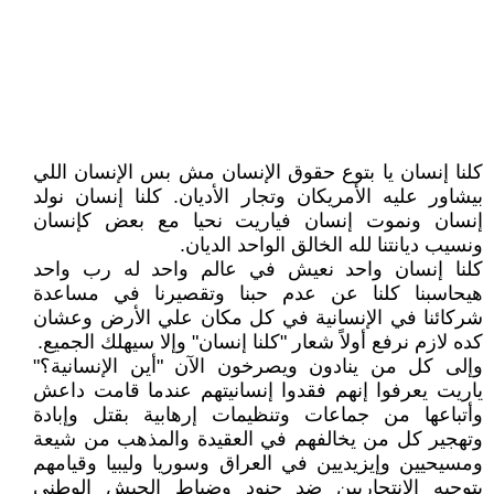
كلنا إنسان يا بتوع حقوق الإنسان مش بس الإنسان اللي
بيشاور عليه الأمريكان وتجار الأديان. كلنا إنسان نولد
إنسان ونموت إنسان فياريت نحيا مع بعض كإنسان
ونسيب ديانتنا لله الخالق الواحد الديان.
كلنا إنسان واحد نعيش في عالم واحد له رب واحد
هيحاسبنا كلنا عن عدم حبنا وتقصيرنا في مساعدة
شركائنا في الإنسانية في كل مكان علي الأرض وعشان
كده لازم نرفع أولاً شعار "كلنا إنسان" وإلا سيهلك الجميع.
وإلى كل من ينادون ويصرخون الآن "أين الإنسانية؟"
ياريت يعرفوا إنهم فقدوا إنسانيتهم عندما قامت داعش
وأتباعها من جماعات وتنظيمات إرهابية بقتل وإبادة
وتهجير كل من يخالفهم في العقيدة والمذهب من شيعة
ومسيحيين وإيزيديين في العراق وسوريا وليبيا وقيامهم
بتوجيه الانتحاريين ضد جنود وضباط الجيش الوطني