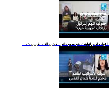
.. القوات الإسرائيلية تداهم مخيم قلنديا للاجئين الفلسطينيين شما