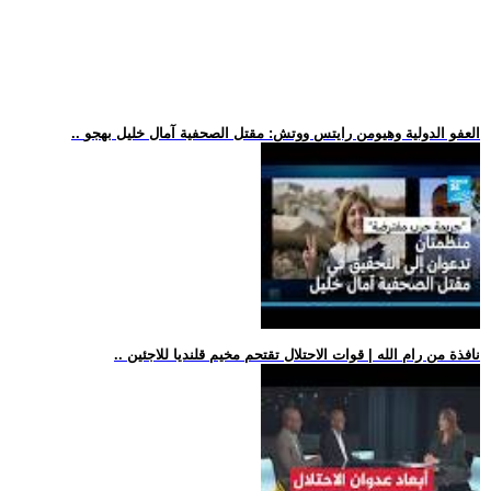
.. العفو الدولية وهيومن رايتس ووتش: مقتل الصحفية آمال خليل بهجو
.. نافذة من رام الله | قوات الاحتلال تقتحم مخيم قلنديا للاجئين