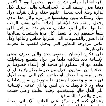
وفرحانة لما حماس نشرت صور لهجومها يوم 7 أكتوبر
ومنها صور خطف البنات الإسرائيليات واللي يقولك بكل
قذارة وقلة أدب هنعمل عليهم حفلة واللي يقولك دول
سبايا وملكات يمين وهيفضلوا في غزة وكأن هذا عادي
وحلال ومش ضد الإنسانية إطلاقاً وفي نفس الوقت
بيطالبوا العالم أجمع يتعاطف معاهم ضد إسرائيل اللي
طبعاً سبقتهم زي ما بتعمل كل مرة واستغلت لصالحها
كل الصور والفيديوهات اللي نشرتها حماس وأتباعها وكل
الناس مزدوجة المعايير اللي بتحلل لنفسها ما تحرمه
على غيرها.
على فكرة الإنسان الحقيقي بجد واللي يعرف معنى
الإنسانية بجد هتلاقيه دايماً من جواه بيتقطع وبيتعاطف
بطبعه مع أي مظلوم أو ضحية أي إعتداء خصوصاً لو
الضحايا من المدنيين العزل من غير ما يفكر ولا يعمل أي
اعتبار لجنسية الضحايا أو ديانتهم لكن اللي بيبص الأول
في جنسية وعقيدة المعتدى عليه وبعدين يقرر يتعاطف
معاه ولا لأ فالعقليات دي ليس لها أي علاقة بالإنسانية
اللي الكل حالياً بيستخدمها وقت الطلب وعلى حسب
المزاج والطرف المستفيد.
وعشان كده لازم نركز على الجانب الإنساني بصفة