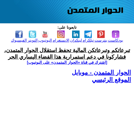
تابعونا على:
بودكاست
بنترست
تيلكرام
لينكدإن
الانستغرام
اليوتيوب
التويتر
الفيسبوك
تبرعاتكم وتبرعاتكن المالية تحفظ استقلال الحوار المتمدن،
فشاركونا في دعم استمرارية هذا الفضاء اليساري الحر
[اشترك في قناة ‫«الحوار المتمدن» على اليوتيوب]
الحوار المتمدن - موبايل
الموقع الرئيسي