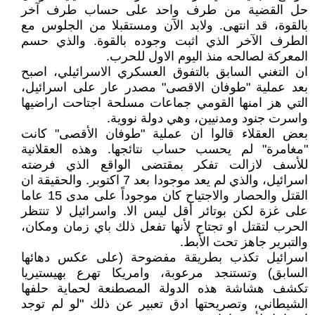
حل القضية من طرف واحد على حساب طرف آخر
بالقوة، قد انتهى. ولابد الآن ومستقبلا من الجلوس مع
الطرف الآخر الذي اثبت وجوده بالقوة. والذي حسم
المعركة لصالحه منذ اليوم الاول للحرب.
ان التغني السابق بالتفوق العسكري الاسرائيلي، اصبح
بعد عملية "طوفان الاقصى" مصدر عار على اسرائيل،
التي هز امنها القومي جماعات مسلحة اجتاحت اراضيها
واسرت جنود ومدنيين، وهي دولة نووية.
بعض العقلاء قالوا ان عملية "طوفان الأقصى" كانت
"مغامرة" لم يحسب حساب نتائجها. وهذه العقلانية
للأسف لازالت تفكر بمقتضى الواقع الذي فرضته
اسرائيل، والذي لم يعد موجودا بعد 7 اكتوبر. والحقيقة ان
القتل والحصار والاجتياح كان موجوداً على مدى 15 عاما
على غزة لكن بوتائر أقل ليس الا. واسرائيل لا تنتظر
الحرب لتقتل او تجتاح لأنها تفعل ذلك باي زمان ومكان،
والتبرير جاهز تحت الأبط.
اسرائيل تكذب بطريقة مفضوحة (على عكس دهائها
السابق) وتستنجد مرعوبة، وامريكا تهرع بهيستيريا
تكشف هشاشة هذه الدولة المصطنعة لحماية حلفها
الشيطاني، وتصريحتها ادق تعبير عن ذلك "لو لم توجد