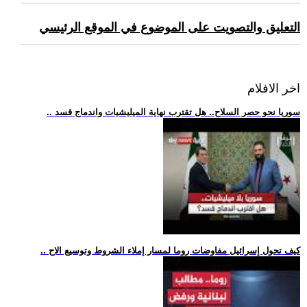
التعليق والتصويت على الموضوع في الموقع الرئيسي
اخر الافلام
.. سوريا نحو حصر السلاح.. هل تقترب نهاية الميليشيات واندماج قسد
.. كيف تحول إسرائيل مفاوضات روما لمسار إملاء الشروط وتوسيع الاح