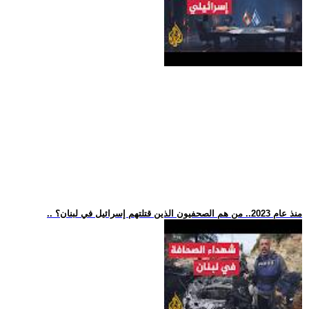
.. منذ عام 2023.. من هم الصحفيون الذين قتلتهم إسرائيل في لبنان؟