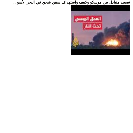
.. تصعيد متبادل بين موسكو وكييف واستهداف سفن شحن في البحر الأسو