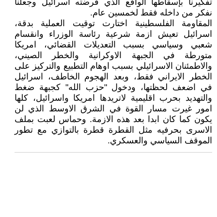
تفكيرنا بإسقاطها الواقع الذي فرضته اسرائيل وجعلنا
نفكر من داخله فقط لخمسين عام.
المقاومة الفلسطينية اختارت توقيت العملية بدقة،
اسرائيل تعيش ازمة شرعية رئاسة الوزراء وانقسام
شعبي وسياسي بسبب التعديلات القضائي، امريكا
متورطة في الجبهة الاوكرانية والخطر الصيني،
والاطمئنان الاسرائيلي بسبب اوهام التطبيع والتركيز على
الخطر الايراني فقط، وبعد الهجوم الخاطف، اسرائيل
في اضعف لحظتها، ودخول "حزب الله" كجبهة ضغط
والتهديد بحرب اقليمية لاتريدها امريكا واسرائيل، كلها
امور غيرت مسار القوة في الشرق الاوسط الذي لن
يكون كما كان ابدا بعد هذه الازمة. وحماس لعبت بملف
الاسرى بحرفيه مثل القطرة قطرة بالتوازي مع تطور
الموقف السياسي والعسكري.