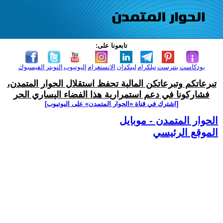
تابعونا على:
بودكاست
بنترست
تيلكرام
لينكدإن
الانستغرام
اليوتيوب
التويتر
الفيسبوك
تبرعاتكم وتبرعاتكن المالية تحفظ استقلال الحوار المتمدن،
فشاركونا في دعم استمرارية هذا الفضاء اليساري الحر
[اشترك في قناة ‫«الحوار المتمدن» على اليوتيوب]
الحوار المتمدن - موبايل
الموقع الرئيسي