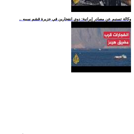
.. وكالة تسنيم عن مصادر إيرانية: دوي انفجارين في جزيرة قشم سببه