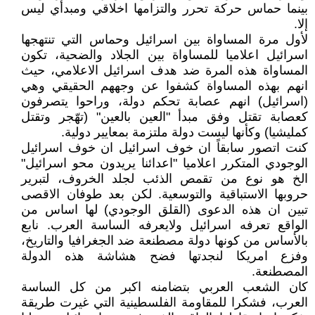
بينما حماس حركة تحرر والتزامها اخلاقي ومبدأي ليس
إلا.
لأول مرة المساواة بين اسرائيل وحماس التي تنتهجها
اسرائيل اعلاميا للمساواة بين الجلاد والضحية، تكون
المساواة هذه المرة ضد هدف اسرائيل الاعلامي، حيث
انهم بهذه المساواة كشفوا عن وجههم الحقيقي وهي
(اسرائيل) انهم عصابة تحكم دولة، وراحوا يتصرفون
كعصابة تقتل وفق مبدأ "العين بالعين" (تهّجر وتقتل
كمليشيا) وكأنها ليست دولة ملتزمة بمعايير دولية.
كنت اتصور سابقاً ان خوف اسرائيل ان خوف اسرائيل
الوجودي المتكرر اعلاميا "اعدائنا يريدون محو اسرائيل"
الخ هو نوع من تقمص الذئب لجلد الخروف، لتبرير
حروبها الاستباقية والتوسعية. لكن بعد طوفان الاقصى
تبين ان هذه الدعوى (القلق الوجودي) لها اساس من
الواقع تعرفه اسرائيل ولايعرفه الساسة العرب. نابع
بالأساس من كونها دولة مصطنعة ضد الجغرافيا والتاريخ،
وفزع امريكا لنجدتها فضح هشاشة هذه الدولة
المصطنعة.
كان الشعب العربي بتضامنه اكبر من كل الساسة
العرب، فشكرا للمقاومة الفلسطينية التي غيرت طريقة