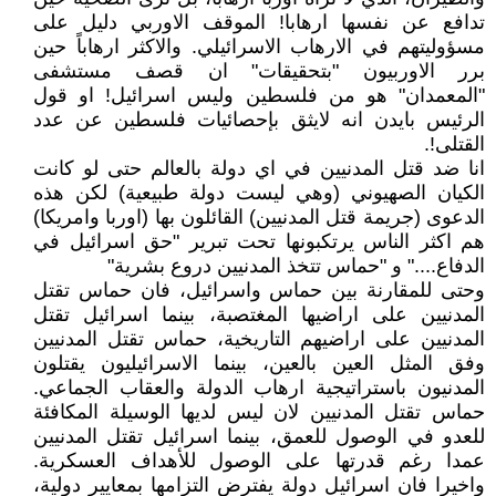
تدافع عن نفسها ارهابا! الموقف الاوربي دليل على
مسؤوليتهم في الارهاب الاسرائيلي. والاكثر ارهاباً حين
برر الاوربيون "بتحقيقات" ان قصف مستشفى
"المعمدان" هو من فلسطين وليس اسرائيل! او قول
الرئيس بايدن انه لايثق بإحصائيات فلسطين عن عدد
القتلى!.
انا ضد قتل المدنيين في اي دولة بالعالم حتى لو كانت
الكيان الصهيوني (وهي ليست دولة طبيعية) لكن هذه
الدعوى (جريمة قتل المدنيين) القائلون بها (اوربا وامريكا)
هم اكثر الناس يرتكبونها تحت تبرير "حق اسرائيل في
الدفاع...." و "حماس تتخذ المدنيين دروع بشرية"
وحتى للمقارنة بين حماس واسرائيل، فان حماس تقتل
المدنيين على اراضيها المغتصبة، بينما اسرائيل تقتل
المدنيين على اراضيهم التاريخية، حماس تقتل المدنيين
وفق المثل العين بالعين، بينما الاسرائيليون يقتلون
المدنيون باستراتيجية ارهاب الدولة والعقاب الجماعي.
حماس تقتل المدنيين لان ليس لديها الوسيلة المكافئة
للعدو في الوصول للعمق، بينما اسرائيل تقتل المدنيين
عمدا رغم قدرتها على الوصول للأهداف العسكرية.
واخيرا فان اسرائيل دولة يفترض التزامها بمعايير دولية،