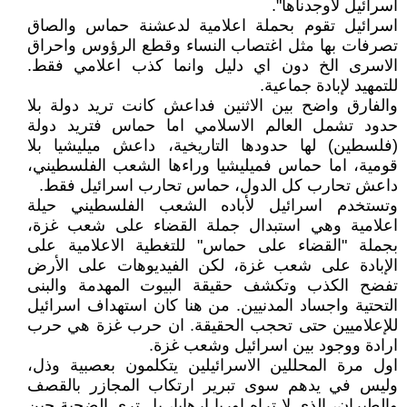
اسرائيل لأوجدناها".
اسرائيل تقوم بحملة اعلامية لدعشنة حماس والصاق
تصرفات بها مثل اغتصاب النساء وقطع الرؤوس واحراق
الاسرى الخ دون اي دليل وانما كذب اعلامي فقط.
للتمهيد لإبادة جماعية.
والفارق واضح بين الاثنين فداعش كانت تريد دولة بلا
حدود تشمل العالم الاسلامي اما حماس فتريد دولة
(فلسطين) لها حدودها التاريخية، داعش ميليشيا بلا
قومية، اما حماس فميليشيا وراءها الشعب الفلسطيني،
داعش تحارب كل الدول، حماس تحارب اسرائيل فقط.
وتستخدم اسرائيل لأباده الشعب الفلسطيني حيلة
اعلامية وهي استبدال جملة القضاء على شعب غزة،
بجملة "القضاء على حماس" للتغطية الاعلامية على
الإبادة على شعب غزة، لكن الفيديوهات على الأرض
تفضح الكذب وتكشف حقيقة البيوت المهدمة والبنى
التحتية واجساد المدنيين. من هنا كان استهداف اسرائيل
للإعلاميين حتى تحجب الحقيقة. ان حرب غزة هي حرب
ارادة ووجود بين اسرائيل وشعب غزة.
اول مرة المحللين الاسرائيلين يتكلمون بعصبية وذل،
وليس في يدهم سوى تبرير ارتكاب المجازر بالقصف
والطيران، الذي لا تراه اوربا ارهابا، بل ترى الضحية حين