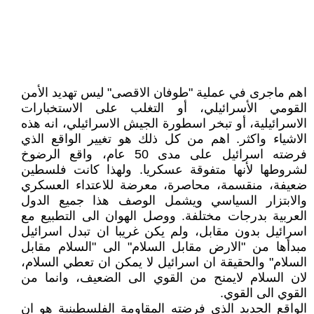
اهم ماجرى في عملية "طوفان الاقصى" ليس تهديد الأمن
القومي الأسرائيلي، أو التغلب على الاستخبارات
الاسرائيلية، أو تبخر اسطورة الجيش الاسرائيلي، انه هذه
الاشياء واكثر. اهم من كل ذلك هو تغيير الواقع الذي
فرضته اسرائيل على مدى 50 عام، واقع الرضوخ
لشروطها لأنها متفوقة عسكريا. ولهذا كانت فلسطين
ضعيفة، منقسمة، محاصرة، معرضة للاعتداء العسكري
والابتزار السياسي ويشمل الوصف هذا جميع الدول
العربية بدرجات مختلفة. ووصل الهوان الى التطبيع مع
اسرائيل بدون مقابل، ولم يكن غريبا ان تبدل اسرائيل
مبدأها من "الارض مقابل السلام" الى "السلام مقابل
السلام" والحقيقة ان اسرائيل لا يمكن ان تعطي السلام،
لان السلام لايمنح من القوي الى الضعيف، وانما من
القوي الى القوي.
الواقع الجديد الذي فرضته المقاومة الفلسطينية هو ان