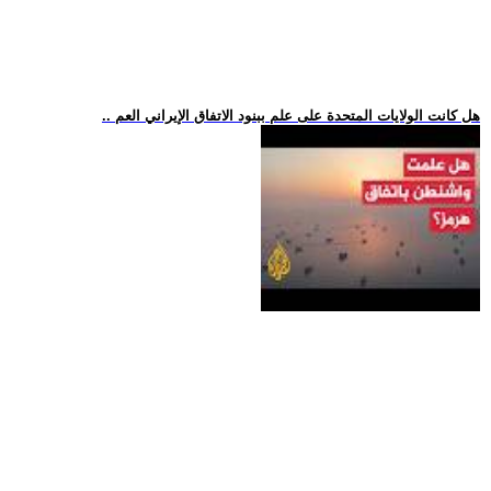
.. هل كانت الولايات المتحدة على علم ببنود الاتفاق الإيراني العم