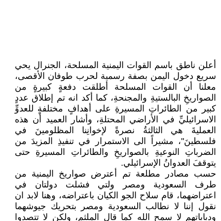
أعلن ناطق باسم القوات اليمنية المسلحة، الجنرال يحي
سريع دخول اليمن بصفة رسمية لحرب طوفان الأقصى،
معلنا أن القوات المسلحة أطلقت دفعةٍ كبيرةٍ من
الصواريخِ البالستيةِ والمجنحةِ، كما أكد انه تم إطلاق عددٍ
كبير من الطائراتِ المسيرةِ على أهدافٍ مختلفةٍ للعدوِّ
الاسرائيليِّ في الأراضي المحتلةِ، وأشار العميد أن هذه
العمليةَ هي الثالثةُ نصرةً لإخوانِنا المظلومينَ في
فلسطينَ"، مشيراً الى الاستمرار في تنفيذِ المزيدَ من
الضرباتِ النوعيةِ بالصواريخِ والطائراتِ المسيرةِ حتى
يتوقفَ العدوانُ الإسرائيلي.
حسب مصادر مطلعة تم أعترض صواريخ اليمنية من
طرف السعودية ومصر ولتي فشلت دولتان في
اعتراضهما، قام سلاح الجو الكيان باعتراضه، وهنا لابد ان
نقول إننا لا نطالب السعودية ومصر بتحريك جيوشهما
ودباباتهم لا سمح الله كما قال الملثم، ولكن لا تتصدوا