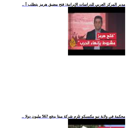
.. مدير المركز العربي للدراسات الإيرانية: فتح مضيق هرمز يتطلب أ
.. محكمة في ولاية نيو مكسيكو تلزم شركة ميتا بدفع 567 مليون دولا