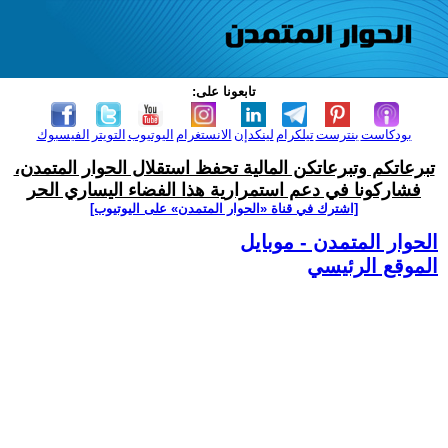
تابعونا على:
بودكاست
بنترست
تيلكرام
لينكدإن
الانستغرام
اليوتيوب
التويتر
الفيسبوك
تبرعاتكم وتبرعاتكن المالية تحفظ استقلال الحوار المتمدن،
فشاركونا في دعم استمرارية هذا الفضاء اليساري الحر
[اشترك في قناة ‫«الحوار المتمدن» على اليوتيوب]
الحوار المتمدن - موبايل
الموقع الرئيسي