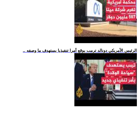
.. الرئيس الأمريكي دونالد ترمب يوقع أمرا تنفيذيا يستهدف ما وصفه