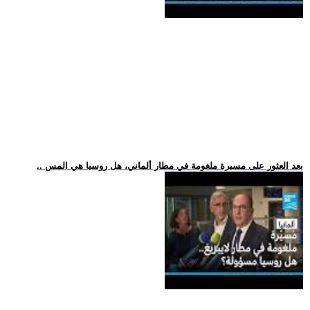
.. بعد العثور على مسيرة ملغومة في مطار ألماني، هل روسيا هي المس