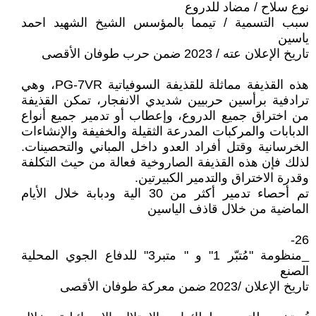
نوع سلاح / مضاد للدروع
سبب التسمية / تيمما بالمؤسس الشيخ الشهيد احمد
ياسين
تاريخ الإعلان عته / 2023 ضمن حرب طوفان الأقصى
هذه القذيفة مماثلة للقذيفة السوفياتية PG-7VR، وهي
ترادفية برأسين حربيين شديدي الانفجار، تمكن القذيفة
من اختراق جميع الدروع، وإعطاب أو تدمير جميع أنواع
الدبابات والمركبات المدرعة الثقيلة والخفيفة والإنشاءات
الخرسانية وقتل أفراد العدو داخل المباني والتحصينات.
لذلك فإن هذه القذيفة الصاروخية فعالة من حيث التكلفة
وقدرة الاختراق والتدمير الكبيرتين.
تم أحصاء تدمير أكثر من 30 الية ودبابة خلال الأيام
الماضية من خلال قاذف الياسين
26-
_منظومة "مُتبّر 1" و " متبر3" للدفاع الجوي المحلية
الصنع
تاريخ الإعلان /2023 ضمن معركة طوفان الأقصى