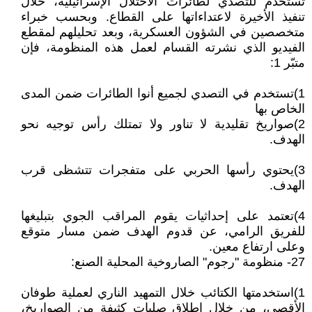
تُستخدم للتصدي لطائرات الاحتلال الإسرائيلية، خلال
تنفيذ الأخيرة لاعتداءاتها على القطاع. وبحسب خبراء
متخصصين في الشؤون العسكرية، وبعد تحليلهم لمقطع
الفيديو الذي نشرته القسام لعمل هذه المنظومة، فإن
متبّر 1:
1)تستخدم في التصدي لجميع أنوا الطائرات ضمن المدى
الخاص بها
2)صواريخ تقليدية لا تناور ولا تمتلك رأس توجيه نحو
الهدف.
3)يحتوي رأسها الحربي على متفجرات تتشظى قرب
الهدف.
4)تعتمد على إحداثيات يقوم المراقب الجوي بتبليغها
للفريق الرامي، عن قدوم الهدف ضمن مسار متوقع
وعلى ارتفاع معين.
27- منظومة "رجوم" الصاروخية المحلية الصنع:
1)استخدمتها الكتائب خلال التمهيد الناري لعملية طوفان
الأقصى، من خلال إطلاق صليات كثيفة من الصواريخ،