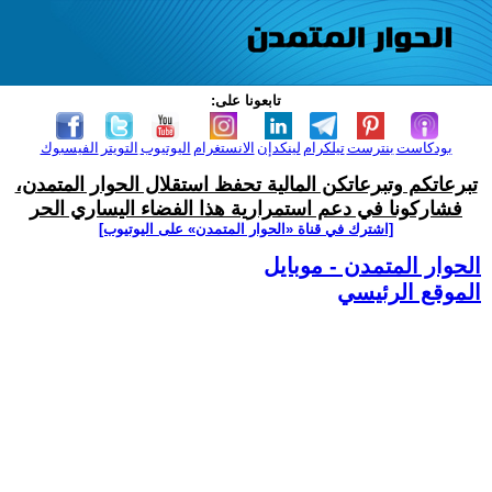
تابعونا على:
بودكاست
بنترست
تيلكرام
لينكدإن
الانستغرام
اليوتيوب
التويتر
الفيسبوك
تبرعاتكم وتبرعاتكن المالية تحفظ استقلال الحوار المتمدن،
فشاركونا في دعم استمرارية هذا الفضاء اليساري الحر
[اشترك في قناة ‫«الحوار المتمدن» على اليوتيوب]
الحوار المتمدن - موبايل
الموقع الرئيسي