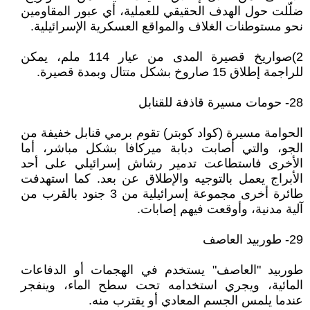
ضلّلت حول الهدف الحقيقي للعملية، أي عبور المقاومين
نحو مستوطنات الغلاف والمواقع العسكرية الإسرائيلية.
2)صواريخ قصيرة المدى من عيار 114 ملم، يمكن
للراجمة إطلاق 15 صاروخ بشكل متتال وبمدة قصيرة.
28- حومات مسيرة قاذفة للقنابل
الحوامة مسيرة (كواد كوبتر) تقوم برمي قنابل خفيفة من
الجو، والتي أصابت دبابة ميركافا بشكل مباشر، أما
الأخرى فاستطاعت تدمير رشاش إسرائيلي على أحد
الأبراج يعمل بالتوجيه والإطلاق عن بعد. كما استهدفت
طائرة أخرى مجموعة إسرائيلية من 3 جنود بالقرب من
آلية مدنية، وأوقعت فيهم إصابات.
29- طوربيد العاصف
طوربيد "العاصف" يستخدم في الهجمات أو الدفاعات
المائية، ويجري استخدامه تحت سطح الماء، وينفجر
عندما يلمس الجسم المعادي أو يقترب منه.