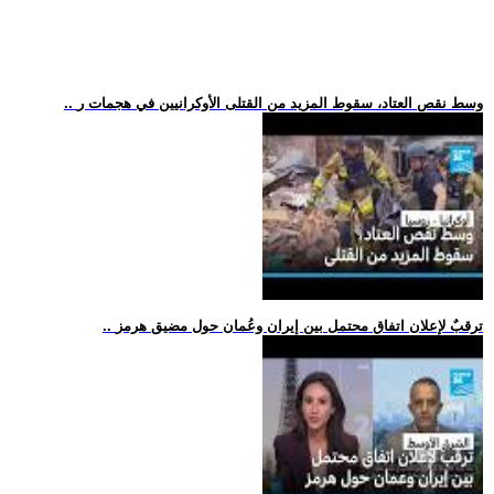
.. وسط نقص العتاد، سقوط المزيد من القتلى الأوكرانيين في هجمات ر
.. ترقبٌ لإعلان اتفاق محتمل بين إيران وعُمان حول مضيق هرمز