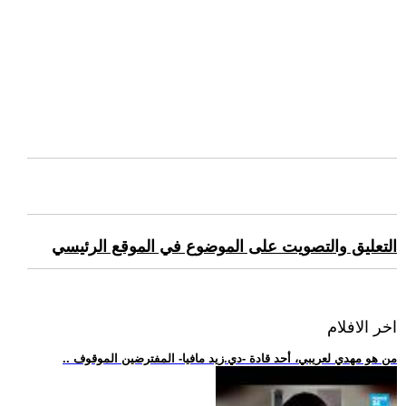
التعليق والتصويت على الموضوع في الموقع الرئيسي
اخر الافلام
.. من هو مهدي لعريبي، أحد قادة -دي.زيد مافيا- المفترضين الموقوف