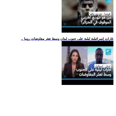
.. غارات إسرائيلية ليلية على جنوب لبنان وسط تعثر مفاوضات روما