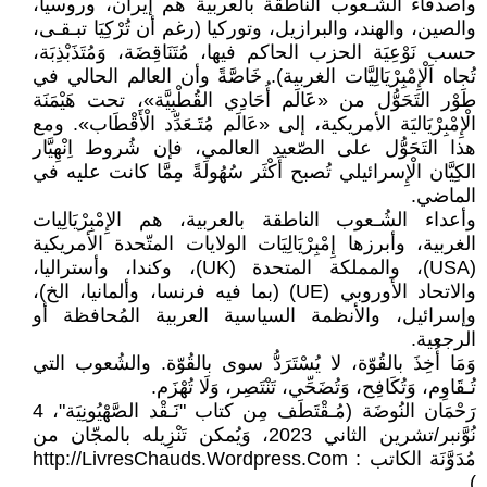
وأصدقاء الشُـعوب الناطقة بالعربية هم إيران، وروسيا،
والصين، والهند، والبرازيل، وتوركيا (رغم أن تُرْكِيَا تبـقـى،
حسب نَوْعِيَة الحزب الحاكم فيها، مُتَنَاقِضَة، وَمُتَذَبْذِبَة،
تُجاه اَلْإِمْبِرْيَالِيَّات الغربية). خَاصَّةً وأن العالم الحالي في
طَوْر التَحَوُّل من «عَالَم أُحَادِي القُطْبِيَّة»، تحت هَيْمَنَة
الْإِمْبِرْيَاليَة الأمريكية، إلى «عَالَم مُتَـعَدِّد الْأَقْطَاب». ومع
هذا التَحَوُّل على الصّعيد العالمي، فإن شُروط اِنْهِيَّار
الكِيَّان الْإِسرائيلي تُصبح أَكْثَر سُهُولَةً مِمَّا كانت عليه في
الماضي.
وأعداء الشُـعوب الناطقة بالعربية، هم الإِمْبِرْيَالِيات
الغربية، وأبرزها إِمْبِرْيَالِيَات الولايات المتّحدة الأمريكية
(USA)، والمملكة المتحدة (UK)، وكندا، وأستراليا،
والاتحاد الأوروبي (UE) (بما فيه فرنسا، وألمانيا، الخ)،
وإسرائيل، والأنظمة السياسية العربية المُحافظة أو
الرجعية.
وَمَا أُخِذَ بالقُوّة، لا يُسْتَرَدُّ سوى بالقُوّة. والشُعوب التي
تُـقَاوِم، وَتُكَافِح، وَتُضَحِّي، تَنْتَصِر، وَلَا تُهْزَم.
رَحْمَان النُوضَة (مُـقْتَطَف مِن كتاب "نَـقْد الصَّهْيُونِيَة"، 4
نُوَّنبر/تشرين الثاني 2023، وَيُمكن تَنْزِيله بالمجّان من
مُدَوَّنَة الكاتب : http://LivresChauds.Wordpress.Com
).