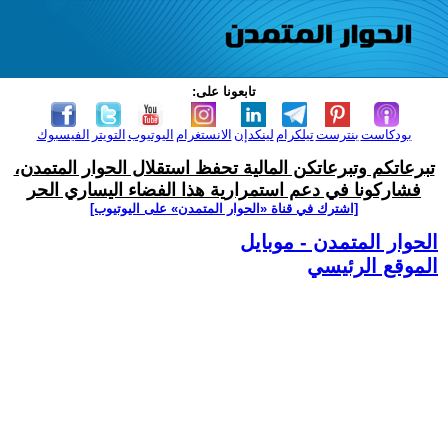
تابعونا على:
بودكاست
بنترست
تيلكرام
لينكدإن
الانستغرام
اليوتيوب
التويتر
الفيسبوك
تبرعاتكم وتبرعاتكن المالية تحفظ استقلال الحوار المتمدن،
فشاركونا في دعم استمرارية هذا الفضاء اليساري الحر
[اشترك في قناة ‫«الحوار المتمدن» على اليوتيوب]
الحوار المتمدن - موبايل
الموقع الرئيسي