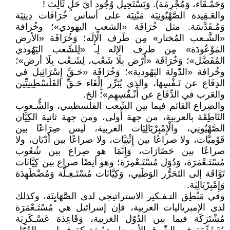
وَحَمْـقَاء، وَمُجْرِمَة). وَيَسْتَحِيل وُجُود أَيّ حَلٍ ثَالِث !
والعَـقِيدة الصَّهْيُونِيَة مَبْنِيَة على أساس خُرَافَات دِينِيَة
وَمُـقَدَّسَة. مثل خُرَافَة «الشعب اليهودي»؛ وخُرافة
«الشَّـعب المُختار» مِن طَرف الْإِلَه؛ وَخُرَافَة «الأرض
المَوْعُودَة» مِن طرف الإله لِـ «لِلشّعب اليَهُودي
المُفَضَّل»؛ وَخُرَافَة «أَرْض بِلَا شَعْب، لِشَـعْب بِلَا أرض»؛
وخُرافة «الدّولة اليَهُودية»؛ وَخُرَافَة «حَـقِّ إِسْرَائِيل في
الدِفَاع عن نَـفْسِهَا، والذي يُبَرِّر إِلْغَاء حَـقِّ الفَلَسْطِينِيِّين
والعَرب في الدِّفَاع عن أَنْـفُسِهِم»؛ الخ.
والصِراع القائم فيما بين الشّعب الفلسطيني، والشُّـعوب
النَاطِقَة بالعربية، من جهة أُولى، ومن جهة ثانية الكِيَّان
الصَّهْيُونِي، والْإِمْبِرْيَالِيَات الغربية، ليس صِرَاعًا بين
قَوْمِيَّات، ولا صراعًا بين إِثْنِيَّات، ولا صراعًا بين أَدْيَان، ولا
صراعًا بين حَضَارَات، وَإِنَّمَا هو صِراع بين شُعُوب
مُسْتَـعْمَرَة، وَدُوَل مُسْتَـعْمِرَة؛ وهو أيضًا صراع بين كِيَّانَات
تَوَّاقَة إلى التَحَرُّر الوَطَنِي، وَكِيَّانَات مُسْتَـغِـلَّة وَمُضْطَهِدَة
وَإِمْبِرْيَالِيَة.
وفي مَنْطِق التـفـكير الاستراتيجي لدى الصَّهَايِنَة، وكذلك
لدى الإمبرياليات الغربية، فإن إسرائيل هي مُسْتَـعْمَرَة
مُشْتَرَكَة فيما بين الدُوّل الغربية، وَقَاعِدَة عَسْـكَرِيَة