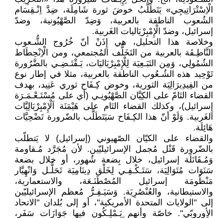
الْاِسْتْرَاتِيجِي» يَتَطَلَّبُ خوضَ ثورة شَامِلَة، ضِدَّ اِنْـقِسَام
الشُعوب الناطقة بالعربية، وَضِدّ الصَّهْيُونية، وضدّ
إسرائيل، وضدّ الْإِمْبِرْيَاليات الغَربية.
وخلاصة هذا التحليل، هي إِذَنْ أنّ خُرُوج الشُّـعوب
النَّاطِـقَة بالعربية من التَخَلُّف المُجتمعي، ومن الْاِنْحِطَاط
الشُمُولِي، وَمِن التَبَـعِيَة لِلْإِمْبِرْيَاليَات، يَـقْتَـضِـي بالضَّرُورة
تَوْحِيد هذه الشُـعُوب الناطقة بالعربية، مثلا في إطار نوع
من الفِيدِيرَالِيَة الثورية، وخوض كِـفَاح ثوري عَنِيد، بهدف
القضاء التَامّ على الكِيَّان الصَّهْيُونِـي (أي على مُسْتَـعْـمَـرَة
إِسرائيل)، وكذلك القضاء التَام على هَيْمَنَة اَلْإِمْبِرْيَالِيَّات
الغَربية. وَلَوْ أنّ هذا الكِـفَاح سَيَتَطَلَّب بالضّرورة تَضْحِيَّات
هَائِلَة.
والقضاء على الكيّان الصّهيوني (إسرائيل) لا يَتطلّب
بالضّرورة قَتْل مُجمل الإسرائيليّين. لأن مُجَرَّد مُـقاومة
وَمُـقَاتَلَة إسرائيل، خلال بِضعة شُهور، أو خلال بضعة
سَنَوَات مُتَوَالِيَة، سَتَـكْـفِـي لِخَلْق دِينَامِيَة تَحَلُّـل وَانْهِيَّار
مَنْظُومَة إسرائيل المُصْطَنَـعَة، والاستعمارية،
والاستيطانية، والعُنْصُرِيَة. وَسَيَـفِـرُّ مُعظم الإسرائيليّين
إلى "الولايات المتحدة الأمريكية"، أو إلى بُلدان "الاتحاد
الأوروبّي". خاصّة وأنهم يَـمْلِـكُون فيها جَوَازَات سَفَر،