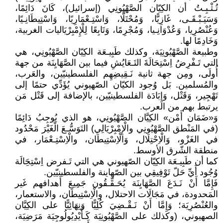
تُـثْـبِـتُ أن الكِيّان الصَّهْيُونِي (إسرائيل)، كَانَ دَائِمًا،
وَسَيَـبْـقَـى، غَازِيًّا، وَمُحْتَلًّا، وَاسْتِـعْمَارِيًا، وَاسْتِيطَانِـيًا،
وَعُنْصُرِيا، وَعُدْوَانِـيا، وَمُجْرِمًا، وَتَابِعًا لِلْإِمْبِرْيَاليات الغربية،
وَخَادِمًا لها.
وطبيعة الصَّهْيُونِيَة، وكذلك طَبِيـعَة الكِيّان الصَّهْيُونِي، هي
التي تَـفْرِضُ اِسْتِحَالَةَ التَـعَايُشِ فيما بين الصَّهَايِنَة من جهة
أُولَى، ومِن جهة ثانية نَـقِيضِهِم الفلسطينيّين، والعَرب،
والمُسلمين. بَل وُجود الكيّان الصّهيوني يُؤَدِّي حتمًا إلى
تَهْجِير، وَقَتْل، وَإِبَادَة الفلسطينيّين، بالإضافة إلى قَتْل مَن
يرتبط بهم من العرب.
وَ«ضَمَان أَمْن» الكِيَّان الصَّهْيُونِي، هو الذي يُوجِبُ دَائِمًا
(في المَنْطق الصَّهْيُونِي والْإِمْبِرْيَالِي) التَوَسُّـعَ الْغَيْرَ مَحْدُود
في الغَزْو، وَالْاِحْتِلَال، وَالْاِسْتِيطَان، والْاِسْتِـعْمَار، في
منطقة الشّرق الأوسط.
كما أن طَبِيـعَة الكِيّان الصّهيوني هي التي تَـفرض اِسْتِحَِالَة
وُجُود أَيِّ حَلّ تَوْفِيقِي بين الصّهاينة والفلسطينيّين.
فَإِمَّا أَنْ نَـدَعَ الصَّهَايِنَة يُحَـقِّـقُون جَمِيعَ أَهدافهم غَير
المَحدودة، في مَجَالَات الاحتلال، والْاِسْتِيطَان، والاستعمار،
والعُنْصُرِيَة؛ وَإِمَّا أَنْ نَـقْـضِيَ كُلِيًّا وَنِهَائِيًّا على الكِيَّان
الصهيوني، (وكذلك على الصَّهْيُونِيَة كَـأَيْدِيُولُوجِيَة مَرَضِيَة،