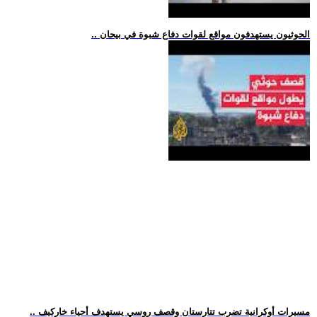
.. الحوثيون يستهدفون مواقع لقوات دفاع شبوة في بيحان
.. مسيرات أوكرانية تضرب تتارستان وقصف روسي يستهدف أحياء خاركيف