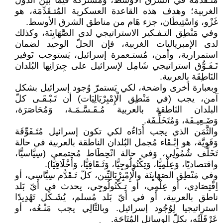
مُتَـقَدِّمَة في الشّرق الأوسط، وَمُشتركة فيما بين الدُوّل
الغربية؛ وهدف هذه القاعدة العسكرية المُتـقَدِّمَة، هو
غَزْو، وَاسْتِيطَان، جزء هَام من مناطق الشرق الأوسط.
وفي مَنْطِق التـفـكير الاستراتيجي لدى الصَّهَايِنَة، وكذلك
لدى الإمبرياليات الغربية، فإن الحلّ الوحيد لضمان
استمرارية، وأمن، مُستـعمرة إسرائيل، يَستوجب تَوفير
تَـفَـوُّق استراتيجي شَامِل لإسرائيل على جِيرَانِها البُلدان
النَاطِقَة بِالعربية.
وبعبارة أخرى واضحة، لكي يَستمرّ وُجود إسرائيل بشكل
آمن، يجب (في مَنْطِق الْإِمْبِرْيَالِيَات) أن تَـبْـقَـى كلّ
البلدان النَاطقة بالعربية مُـقَـسَّـمَـة، وَمُحَاصَرَة،
وَضَـعِيـفَة، وَمُتَخَلِّـفَة.
والثَّمَن الذي يجب أَدَاءُه لكي تكون إسرائيل مُتَـفَوِّقَة
وَقَوِيَّة، هو إِبْـقَاء مُجمل البُلدان الناطقة بالعربية في حالة
تَخَلُّف شُمُولِي، وَفي حالة انْحِطَاط مُجتمعي (سِيَّاسيًّا،
واقتصاديًا، وَعِلْمِيًّا، وَتِكْنُولُوجِيًّا، وَثَـقَافِيًّا، وَأَخْلَاقِيًّا).
وفي مَنْطِق الصَهَايِنَة والْإِمْبِرْيَالِيِّين، كلّ تَـقَدُّم سِيَّاسِي، أو
اِقْتِصَادِي، أو عِلْمِي، أو تِـكْنُولُوجِي، يحدث في أيّ بَلد
ناطق بالعربية، أو في أيّ بَلد مُسلم، يُشَـكِّل تَهْدِيدًا
استراتيجيا لِوُجُود إسرائيل. وبالتَّالِي يجب مَنْـعُه، أو
عَرْقَلَتُه، بكلّ الوسائل المُتَاحَة.