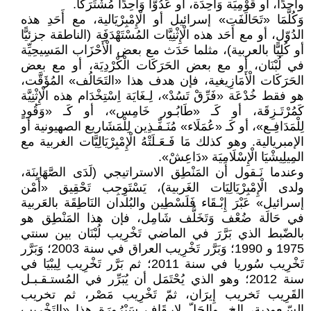
واحدًا، أو قَوْمِيَة وَاحِدَة، أو عَدُوًّا وَاحِدًا مُشْتَرَكًا.
وَكُلَّمَا «تَحَالَفَت» إسرائيل أو الْإِمْبِرْيَالية، مع أَحَدِ هذه
الدُوّل، أو مع أَحَد هذه الْإِثْنِيَّات المُسْتَهْدَفَِة (الناطقة جزئيًّا
أو كُلِيًّا بالعربية)، مثلما حَدَث مع بعض الْأَحْزَاب المَسِيحِيِّة
في لُبْنَان، أو مع بعض الحَرَكَات الْكْرْدِيَة، أو مع بعض
الحَرَكَات الْأَمَازِيغية، فإن هدف هذا «التَحَالُف» المُؤَقَّت،
هو فقط خُدْعَة «فَرِّقْ تَسُدْ»، لِـغَايَة اِسْتِخْدَام هذه الْإِثْنِيَّة
كَمُرْتَـزِقَة، أو كَـ «طَابُـور خَامِس»، أو كَـ «وَقُودٍ
لِلْمَدَافِـع»، أو كَـ «عُمَلَاء» مُنَـفِّـذِين لِلْمَشَاريع الصهيونية أو
الإمبريالية. وهو كذلك مَا فَـعَـلَتْهُ الْإِمْبِرْيَالِيَّات الغربية مع
المِيلِيشْيَا الْإِسْلَامِيَة «دَاعِشْ».
وعندما نَـقول أن المَنْطِق الاستراتيجي (لَدَى الصَّهَايِنَة،
ولدى الْإِمْبِرْيَالِيَات الغَربية)، يَسْتَوِجِب تَحْقِيق «أَمْن
إسرائيل» عَبْرَ إِبْـقَاء فَلَسْطِين والبُلدان النَاطِقَة بالعَربية
في حَالَة ضُعْف وَتَخَلُّف شَامِل، فإن هذا المَنْطِق هو
بالضّبط الذي بَرَّرَ في الماضي تَخْرِيب لُبْنَان بين سنتي
1975 و 1990؛ وَبَرَّر تَخْرِيب العراق في سنة 2003؛ وَبَرَّر
تَخْرِيب سُوريا في سنة 2011؛ ثم بَرَّر تَخْرِيب لِيبْيَا في
سنة 2012؛ وهو الذي يُحْتَمَل أن يُبَرِّر في المُستـقـبـل
القَرِيب تَخريب إِيرَان، ثمّ تَخْرِيب مَصْر، ثم تخريب
السّـعودية، الخ. والحَلّ لِإِيـقَاف سَيْرُورَة هذا «التَخْرِيب