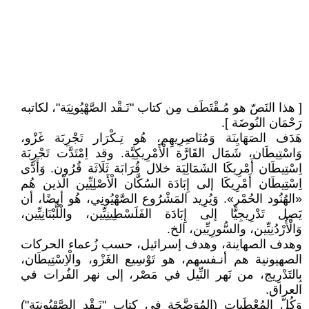
[ هذا النَصّ هو مُـقْتَطَف مِن كتاب "نَـقْد الصَّهْيُونِيَة"، لكاتبه
رَحْمَان النُوضَة ].
هَدَف الصَهَايِنَة وَمُنَاصِرِيهِم، هُو تِـكْرَار تَجْرِبَة غَزْو،
وَاسْتِيطَان، شَمَال القَارَّة الْأَمْرِيكِيَّة. وقد اِمْتَدَّت تَجْرِبَة
اِسْتِيطَان أَمْرِيكَا الشَمَالِيَة خلال قُرَابَة ثَلَاثَة قُرُون. وَأَدَّى
اِسْتِيطَان أَمْرِيكَا إلى إِبَادَة السُكَّان الْأَصْلِيِّين الّذين هُم
«الهُنُود الحُمْر». وَيُرِيد المَشْرُوع الصَّهْيُونِي، هُو أيضًا، أن
يَصِل تَدْرِيجِيًّا إلى إِبَادَة الفَلَسْطِينِيِّين، والْلُّبْنَانِيِّين،
وَالْأُرْدُنِيِّين، والسُّورِيِّين، الخ.
وهدف الصهاينة، وهدف إسرائيل، حسب زُعماء الحركات
الصهيونية هم أنـفسهم، هو تَوْسِيع الغَزْو، والْاِسْتِيطَان،
بِالتَدْرِيج، من نَهر النِّيل في مَصْر، إلى نهر الفُرات في
العراق.
وَكُلّ المُعْطَيات (المُوَضَّحَة في كتاب "نَـقْد الصَّهْيُونِيَة")