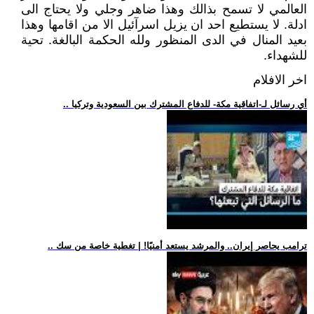
العالمي لا تسمح بذالك وهذا ضاهر وجلي ولا يحتاج الى
ادلة. لا يستطيع احد ان يزيل اسرآئيل الا من اقامها وهذا
بعيد المنال في الدى المنظور ولله الحكمة البالغة. تحية
للشهداء.
اخر الافلام
.. أي رسائل لـ-اتفاقية مكة- للدفاع المشترك بين السعودية وتركيا
.. ترامب يحاصر إيران.. والمرشد يستعد أمنيًا! | تغطية خاصة من سك