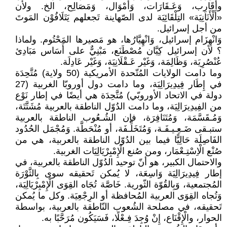
وأَقَارِب، وَعَـقَارَات، وَأَمْوَال، وَمَصَالِح، الخ. ولأن
«أَلْأَنَانِيَة» التِلْقَائِيَة لدى الصّهاينة تَجعلهم يَتَلَافُوْن المَوتَ
من أجل إسرائيل.
وَانْهِزَام إسرائيل، وَانْهِيَّارُها، هو مَصيرها المَحْتُوم. ولماذا
؟ لأن إسرائيل كِيَّان مُصْطَنَع، مَبْنِيٌّ على أَسَاس مَبَادِئ
عُنْصُرِيَة، وَظَالِمَة، وَغَيْر عَـقْلَانِيَة، وَغَيْر عَادِلَة.
وما دامت الولايات المُتّحدة الأمريكية (50 ولاية) مُتَّحِدَة
في إِطَار فِيدِيرَالِيَة، وما دامت دول أوروبّا الغربية (27
دولة في الاتحاد الأوروبّي) مُتَّحِدَة هي أيضًا في إطار نَوْع
من الفِيدِيرَالِيَة، وما دامت الدُوّل الناطقة بالعربية مُشَتَّتَة،
وَمُـقَسَّمَة، وَمُتَنَافِرَة، فإن الشُـعُوب الناطقة بالعربية
ستبـقى ضَـعِـيـفَـة، وَمُتَخَلِّـفَة، أو مُنْحَطَّة. وَمُجْمَل الحُدُود
الفَاصِلَة حَالِيًّا فيما بين الدُوّل الناطقة بالعربية، هي من
صُنْع الْاِسْتِـعْمَار، ومن صُنع الْإِمْبِرْيَالِيَات الغربية.
والاحتمال الكبير، هو أنّ توحيد الدُوّل الناطقة بالعربية، في
إطار فِيدِيرَالِيَة وَاسِعَة، لا يُمكن تَحقيقه سوى بِالثَّوْرَة
المُجتمعية، وَبِالقُوّة الثّورية. خَاصَّة تُجَاه القِوَى الْإِمْبِرْيَالِيَة،
وَتُجاه القِوَى العربية المُحافظة أو الرِجْعِيَة. وكل ما يُمكن
تَحقيقه، في مصلحة الشُعوب النّاطقة بالعربية، بواسطة
الحوار، والْإِقْنَاع، إِنْ وُجِدَ فِـعْلًا، فَسَيَكُون مُرَحَّبًا به.