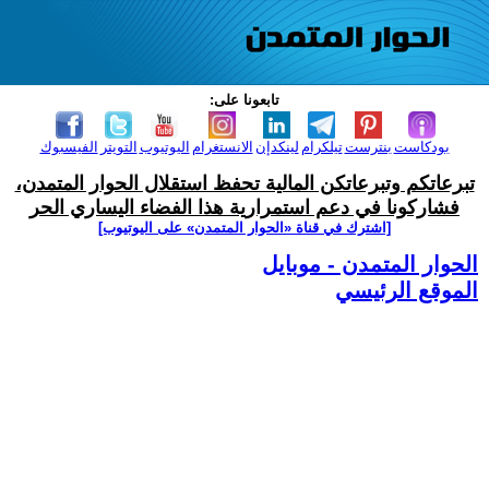
تابعونا على:
بودكاست
بنترست
تيلكرام
لينكدإن
الانستغرام
اليوتيوب
التويتر
الفيسبوك
تبرعاتكم وتبرعاتكن المالية تحفظ استقلال الحوار المتمدن،
فشاركونا في دعم استمرارية هذا الفضاء اليساري الحر
[اشترك في قناة ‫«الحوار المتمدن» على اليوتيوب]
الحوار المتمدن - موبايل
الموقع الرئيسي