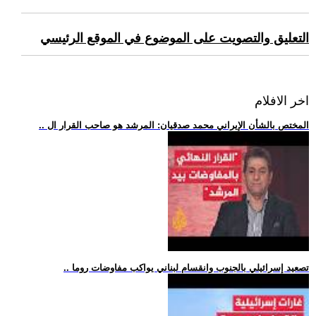
التعليق والتصويت على الموضوع في الموقع الرئيسي
اخر الافلام
.. المختص بالشأن الإيراني محمد صدقيان: المرشد هو صاحب القرار ال
.. تصعيد إسرائيلي بالجنوب وانقسام لبناني يواكب مفاوضات روما