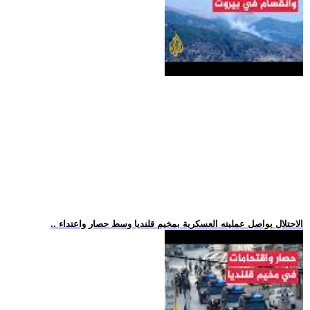
.. الاحتلال يواصل عمليته العسكرية بمخيم قلنديا وسط حصار واعتداء