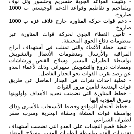
- وتثبيت القواعد الجوية حتسريم وحتسور وتل نوف
وبلماخيم و تقاطيم وقواعد الدعم الوجيستي ب 1000
صاروخ.
- دعم قوات حركة المناورة خارج غلاف غزة ب 1000
صاروخ
- تأمين الغطاء الجوي لحركة قوات المناورة عبر
منظومات دفاع الجوي المختلفة.
- تنفيذ خطة الأغماء والتي تمثلت في أستهداف أبراج
المراقبة والأرسال ومنظومات الأتصال والتشويش
بواسطة الطيران المسير وسلاح القنص ورشاشات
ومضادات دروع والتشويش سيبراني وذلك لأعماء العدو
عن رصد تقرب القوات نحو الجدار الفاصل.
- عملية احداث ثغرات في الجدار الفاصل عن طريق
قوات الهندسة لتأمين مرور القوات
- خطط المناورة التي تضمنت تحديد الأهداف وأولويتها
وطرق المؤدية إليها
- خطط أقتحام المواقع وخطط الأنسحاب بالأسرى وذلك
بواسطة قوات المشاة ومشاة البحرية وسرب صقر
لطيران الشراعي
- خطة قطع النجدات على العدو التي تضمنت أستهداف
تعزيزات العدو بواسطة الطيران المسير وسلاح المضاد