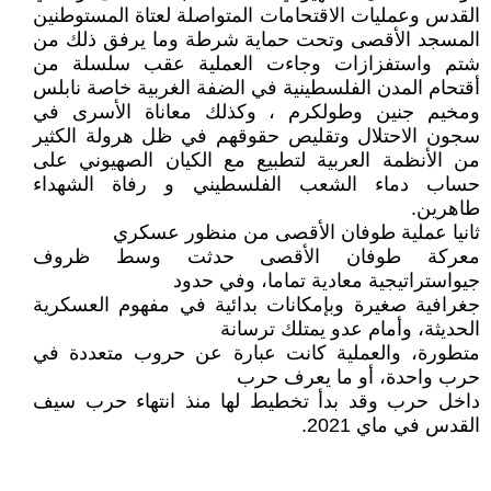
القدس وعمليات الاقتحامات المتواصلة لعتاة المستوطنين
المسجد الأقصى وتحت حماية شرطة وما يرفق ذلك من
شتم واستفزازات وجاءت العملية عقب سلسلة من
أقتحام المدن الفلسطينية في الضفة الغربية خاصة نابلس
ومخيم جنين وطولكرم ، وكذلك معاناة الأسرى في
سجون الاحتلال وتقليص حقوقهم في ظل هرولة الكثير
من الأنظمة العربية لتطبيع مع الكيان الصهيوني على
حساب دماء الشعب الفلسطيني و رفاة الشهداء
طاهرين.
ثانيا عملية طوفان الأقصى من منظور عسكري
معركة طوفان الأقصى حدثت وسط ظروف
جيواستراتيجية معادية تماما، وفي حدود
جغرافية صغيرة وبإمكانات بدائية في مفهوم العسكرية
الحديثة، وأمام عدو يمتلك ترسانة
متطورة، والعملية كانت عبارة عن حروب متعددة في
حرب واحدة، أو ما يعرف حرب
داخل حرب وقد بدأ تخطيط لها منذ انتهاء حرب سيف
القدس في ماي 2021.