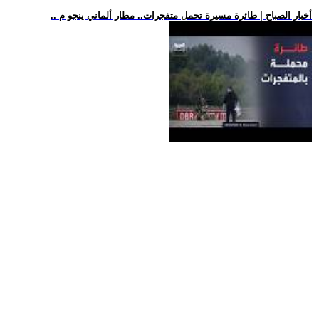
.. أخبار الصباح | طائرة مسيرة تحمل متفجرات.. مطار ألماني ينجو م