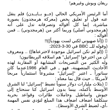
ريغان وبوش وغيرهم!
أما الرئيس الأمريكي الحالي (جــو بــايــدن) فلم ينقل
عنه قول أو تعليق يخص (معركة هرمجدون) بصورة
مباشرة، إنما كل أقواله وتصرفاته تدل على أنه
(هرمجدوني أصلي) وربما أكثر من (هرمجدوني) .. فمن
أقواله :
 ((أنا صهيوني لكني لست يهودياً))!!
(وقوله للــ BBC في 30-3-2023:
 ((لو لم تكن اسرائيل موجودة لاخترعناها)) .. ومعروف
أن من اخترعوا "إسرائيل" هم اسلافه البريطانيون!
وله الكثير من التصريحات المشابهة أو المقاربة لهذه
الأحاديث المتصهينة، فهو ـ في العام 1986عندما كان
سناتوراً ـ اعتبر "إسرائيل" مشروعاً استثمارياً مربحاً
لأمريكا .. حيث قال بما معناه :
 (بثلاث مليارات دولار سنوياً تضبط "إسرائيل" لنا الشرق
الأوسط بأكمله، بينما بدون اسرائيل كنا سنحتاج إلى
جيوش واساطيل وحاملات طائرات وقواعد بحرية
ستكلفنا اضعاف اضعاف هذا المبلغ لتؤدي نفس المهمة
،أي، لضبط الشرق الأوسط)..