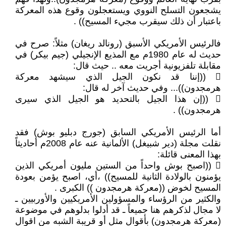
يشجعون التسلح النووي ويستعجلون وقوع هذه المعركة
باعتبار أن ذلك سيقرب مجيء المسيح)) .
فالرئيس الأمريكي الأسبق (رونالد ريغان) مثلاً: صرح في
حديث له عام 1980م مع المذيع الإنجيلي (جيم بيكر) في
مقابلة تلفزيونية أجريت معه .. حيث قال:
 ((إننا قد نكون الجيل الذي سيشهد معركة
هرمجدون))... وفي حديث آخر له قال:
 ((إن هذا الجيل بالتحديد هو الجيل الذي سيرى
هرمجدون)) .
أما الرئيس الأمريكي السابق (جورج دبليو بوش) فقد
نقلت مجلة (دير شبيغل) الألمانية عنه عام 2008م أحاديثاً
بهذا المعنى قائلة:
 ((اصبح بوش واحداً من الستين مليون أمريكي الذين
يؤمنون بالولادة الثانية للمسيح)) ،أي، اصبح يؤمن بعودة
المسيح لخوض ((معركة هرمجدون )) الكبرى .
والكثير من الرؤساء والمسؤولين الأمريكيين والأوربيين ـ
لا مجال لذكرهم هنا جميعاً ـ قد أدلوا بدلوهم في موضوعة
(معركة هرمجدون) بأقوال مثل أو قريبة الشبه من اقوال