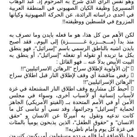
وهو نفس الرأي الذي شرح به المرحوم [د. عبد الوهاب
المسيري] وظيفة الكيان الصهيوني في المنطقة العربية
في أحدى دراساته الرائدة، عن الحركة الصهيونية وكيانها
المزروع في فلسطين ووظيفته!!
لكن الأهم من كل هذا، هو ما فعله بايدن وما تصرف به
منذ بدأ (مـــجـــزرة غــــــــــزة) إلى اليوم.. فقد أصبح
بايدن اشبه بالناطق الرسمي باسم "إسرائيل"، فهو ينطق
بكل ما تريده أو تقوله أو تفعله "إسرائيل"، أو ينطق به
البيت الأبيض بدلاً عنه .. فهو القائل :
 "إن الأولوية لإطلاق سراح "الرهائن الاسرائيليين"!!
 رفض مناقشة أي وقف لإطلاق النار قبل اطلاق سراح
"الرهائن الإسرائيليين"!!
 أحبط كل مشاريع وقف اطلاق النار المشتعلة في غزة
لأسباب إنسانية أو لأسباب أخرى، وسواء في مجلس
الأمن أو في الأمم المتحدة بــ (الفيتو الأمريكي) الجاهز
لحماية "إسرائيل" وجرائمها، وقد نسي أو تناسى كل ما
كانت تدعيه وتقول به أميركا عن الانسان و "حقق
الانسان" و "حقوق الطفل"، الذين يذبحون يومياً بالمئات
في غزة كل يوم وأمام ناظريه!!
هذا بالإضافة لما قاله وردده مسؤولون أمريكيون كثيرون