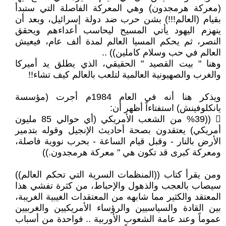
(معركة هرمجدون) وهي المعركة الفاصلة التي ستبدأ
بقيام (العالم!!!) بشن حرب ضد دولة إسرائيل، وبعد أن
ينهزم اليهود يأتي المسيح ليحاسب أعداءهم ويحقق
النصر، ثم يحكم المسيا العالم لمدة ألف عام، فيعيش
العالم في حب وسلام كاملين)) ..
وهنا " بيت القصيد " الحقيقي، الذي يطلق يد أميركا
والغرب والصهيونية العالمية لتلعب بالعالم كيف تشاء!!
ويذكر هنا أنه في العام 1984م أجرت (مؤسسة
يانكلوفينش) استفتاءاً أظهر أن:
 ((%39 من الشعب الأمريكي (أي حوالي 85 مليون
أمريكي) يعتقدون بصحة أحاديث الإنجيل وقوله بتدمير
الأرض بالنار - وقبل قيام الساعة - بحرب نووية فاصلة،
ومعركة كبرى قد تكون هي " معركة هرمجدون.))
ومن يقرأ كتاب ((المنظمات السرية التي تحكم العالم))
سيصاب بالعجب والذهول والإحباط، من كثرة تفشي هذا
المعتقد والكثير مما شابهه من المعتقدات الغيبية الغريبة،
بين القادة والسياسيين والرؤساء الأمريكيين والغربيين
عموماً وعند عامة الشعوب الأوربية .. فواحدة من أسباب