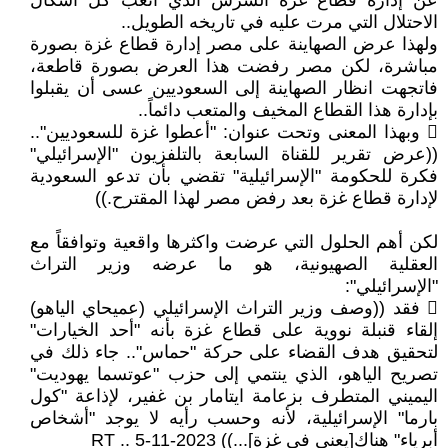
عن إدارة قطاع غزة الشرس الذي أتعب كل اشكال
الاحتلال التي مرت عليه في تاريخه الطويل..
ولهذا عرض الصهاينة على مصر إدارة قطاع غزة بصورة
مباشرة، لكن مصر رفضت هذا العرض بصورة قاطعة،
فاتجهت انظار الصهاينة إلى السعوديين عسى أن يقبلوا
بإدارة هذا القطاع المخيف والمتعب دائماً..
 وبهذا المعنى وتحت عنوان: "أعطوا غزة للسعوديين"..
((عرض تقرير للقناة السابعة بالتلفزيون "الإسرائيلي"
فكرة للحكومة "الإسرائيلية" تقضي بأن تدعو السعودية
لإدارة قطاع غزة بعد رفض مصر لهذا المقترح.))
لكن أهم الحلول التي عرضت واكثرها واقعية وتوافقاً مع
العقلية الصهيونية، هو ما عرضه وزير التراث
"الإسرائيلي":
 فقد ((وصف وزير التراث الإسرائيلي (عميحاي الياهو)
إلقاء قنبلة نووية على قطاع غزة بأنه "أحد الخيارات"
لتحقيق هدف القضاء على حركة "حماس".. جاء ذلك في
تصريح الياهو، الذي ينتمي إلى حزب "عوتسما يهوديت"
اليميني المتطرف بزعامة ايتامار بن غفير، لإذاعة "كول
بارما" الإسرائيلية، لأنه وحسب رأيه لا يوجد "أشخاص
أبرياء" هناك[يعني في غزة]...)) RT .. 5-11-2023