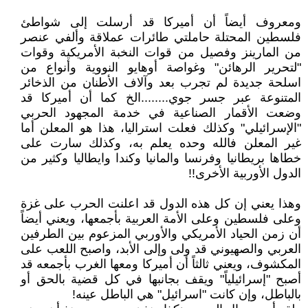
ومعروف أيضاً أن أميركا قد أرسلت إلى شواطئ
فلسطين المحتلة حاملتي طائرات عملاقة وألفي عنصر
من المارينز وفصيل من قوات النخبة الأمريكية وقوات
"لتحرير الرهائن" وغواصة أوهايو النووية وأنواع من
اسلحة جديدة لم تجرب بعد وآلاف الأطنان من الذخائر
المتنوعة عبر جسر جوي........الخ كما أن أميركا قد
وضعت الأقمار الصناعية في خدمة المجهود الحربي
"الإسرائيلي" وكذلك فعلت استراليا، هذا هو المعلن أما
غير المعلن فالله وحده يعلم به، وكذلك سارت على
خطاها بريطانيا وفرنسا والمانيا وكندا وايطاليا وكثير من
الدول الأوربية الأخرى!!
وهذا يعني إن كل هذه الدول قد اعلنت الحرب على غزة
وعلى فلسطين وعلى الأمة العربية بأجمعها، ويعني أيضاً
أن زمن الحياد الأمريكي والأوربي المزعوم بين الطرفين
العربي والصهيوني قد ولى وإلى الأبد، واصبح اللعب على
المكشوف، ويعني ثالثاً أن أميركا ومعها الغرب بأجمعه قد
أصبح "إسرائيلياً" ويقف بجانبها في كل قضية بالحق أو
بالباطل، وإن كانت "اسرائيل" هي الباطل عينه!