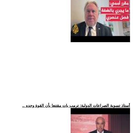
.. أستاذ تسوية الصراعات الدولية: ترمب بات مقتنعا بأن القوة وحده