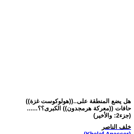
((هولوكوست غزة))..هل يضع المنطقة على
حافات ((معركة هرمجدون)) الكبرى؟؟......
(جزء2: والأخير)
خلف الناصر
(Khalaf Anasser)