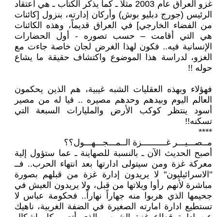
غزو العراق عام 2003 مثلاً ـ كما يذكر الكتاب ـ هي اعتقاد
الرئيس (جورج دبليو بوش) وأركان إدارته، بنزول [كائنات
من الفضاء الخارجي] في العراق قديماً، وهذه الكائنات
هي التي أقامت – حسب تصوره - أول الحضارات
الإنسانية فيه.. فكون لهذا الغرض لجان خاصة جاءت مع
الغزو، لدراسة هذا الموضوع واكتشاف حقيقة ما يشاع
حوله !!
فهؤلاء وبهذه العقليات الشبه غيبية، هم الذين يحكمون
العالم اليوم وبيدهم وحدهم مصيره .. فيا له من مصير
أسود ينتظر كوكب الأرض والمليارات السبعة التي
تسكنه!!
****
مــصـــيـــر غــــــــــزة الــمـــجـــهـــول؟؟
أصبح الحديث الآن ـ بالنسبة للصهاينة ـ عما ستؤول إلية
معركة غزة ومن سيتولى ادارتها بعد انتهاء الحرب.. فــ
"الاسرائيليون" لا يريدون إدارة غزة من قبلهم بصورة
مباشرة لأنهم رأوا ويلاتها من قبل، ولا يريدون العيش في
جحيمها الذي هربوا منه جهاراً نهاراً.. فحكومة عباس لا
تستطيع ادارة امارته الصغيرة في الضفة الغربية، ناهيك