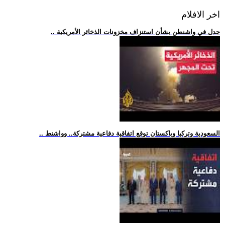
اخر الافلام
.. جدل في واشنطن بشأن استنزاف مخزونات الذخائر الأمريكية
.. السعودية وتركيا وباكستان توقع اتفاقية دفاعية مشتركة.. وواشنط