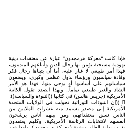
فإذا كانت "معركة هرمجدون" عبارة عن معتقدات دينية
يهودية مسيحية يؤمن بها رجال الدين وأتباعهم المتدينون،
فهذا أمر طبيعي لا غبار عليه، أما أن يتبناها رجال فكر
وقادة سياسيون ورؤساء لدول عظمى وكبرى، ويضعون
سياساتهم على أساسها أو بوحي منها، فهذا هو الأمر
الشاذ والغير طبيعي تماماً.. وبهذا الصدد تقول الكاتبة
الأمريكية (جريس هالس) في كتابها ((النبوءة والسياسة)):
 ((إن النبوءات التوراتية تحولت في الولايات المتحدة
الأمريكية إلى مصدر يستمد منه عشرات الملايين من
الناس نسق معتقداتهم، ومن بينهم أناس يرشحون
أنفسهم لانتخابات الرئاسة الأمريكية، وكلهم يعتقدون
بقرب نهاية العالم ووقوع (معركة هرمجدون)..ولهذا فهم