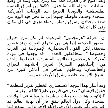
ولقد أصبح حال العرب هكذا منذ زمن بعيد، ومنذ أن وضع
السادات ـ جازاه الله بما فعل ـ 99% من أوراق القضية
الفلسطينية والقضايا العربية بيد الولايات الأمريكية
المتحدة وحدها، فأوصلنا جميعاً إلى ما نحن فيه اليوم من
ضعف وخذلان وتمزق ودمار، ودماء تجري في كل مكان
وفي كل اتجاه!!
****
إن معركة "هرمجدون" الموعودة لم تكن من اختراع
العصور الحديثة، إنما هي من اختراع التوراة ومنذ عصور
سحيقة، لكن القوى الاستعمارية الإمبريالية في الغرب
وخصوصاً " المحافظون الجدد "، قد وجدوا في نبوءة
(معركة هرمجدون) ضالتهم المنشودة، فجعلوها واحدة
من (أسلحتهم السرية) لتبرير احتلالهم للعراق
وأفغانستان، وتدخلهم السافر في أماكن كثيرة من
الشرق الأوسط خاصة وشرق الأرض بعمومه!
وقد أشار لهذا التوجه الاستعماري الخطير تقرير لمنظمة "
حقوق الإنسان " صدر في قبرص عام 1990م.. بقوله :
 ((توجد هيئات وجمعيات سياسية وأصولية في الولايات
المتحدة وكل دول العالم تتفق في أن نهاية العالم قد
اقتربت، وأننا نعيش الآن في الأيام الأخيرة التي ستقع فيها