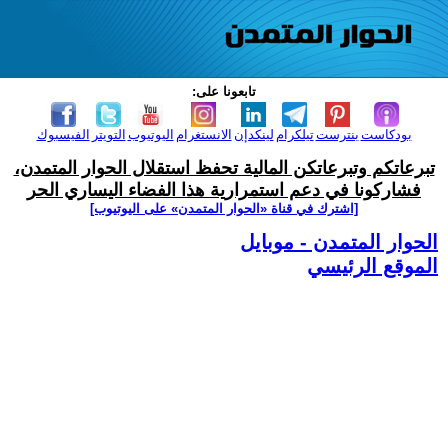
تابعونا على:
بودكاست
بنترست
تيلكرام
لينكدإن
الانستغرام
اليوتيوب
التويتر
الفيسبوك
تبرعاتكم وتبرعاتكن المالية تحفظ استقلال الحوار المتمدن،
فشاركونا في دعم استمرارية هذا الفضاء اليساري الحر
[اشترك في قناة ‫«الحوار المتمدن» على اليوتيوب]
الحوار المتمدن - موبايل
الموقع الرئيسي