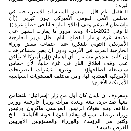
غيره :
 فقبل أيام قال : منسق السياسات الاستراتيجية في
مجلس الأمن القومي الأميركي جون كيربي ((أن
واشنطن لا تدعم وقف إطلاق النار حاليا في قطاع غزة.))
 وفي 2023-11-4 وبعد مرور ما يقارب الشهر على
مذبحة غزة ودمار القطاع التام، قال وزير الخارجية
الأمريكي (انتوني بلينكن) عند اجتماعه ببعض وزراء
الخارجية العرب في الأردن، ودون أن يعير لمشاعرهم ـ
إن كانت عندهم مشاعر ـ أي اهتمام ((إن أميركا لا توافق
على وقف اطلاق النار في غزة حالياً، لأن حماس
ستستغله لصالحها)) .... وغيرها عشرات التصريحات
الأمريكية المشابه لها، ومن مختلف المستويات السياسية
الأمريكية الأخرى!
ومعروف أن بايدن كان أول من زار "إسرائيل" للتضامن
معها ضد غزة، تبعه ولعدة مرات وزيرا خارجيته ووزير
دفاعه، وتبع هئولاء الرئيس الفرنسي ماكرون ورئيس
وزراء بريطانيا سوناك وقائد القوة الجوية الألمانية.....الخ
وكثير من الرؤساء والوزراء والمسؤولين الأوربيين
للغرض نفسه!!