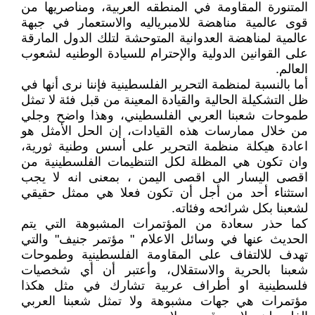
المتنورة المقاومة في المنطقه العربية، ومناصريها من
قوى عالمية مناهضة للامبرياليه والاستعمار في جبهة
عالمية لمناهضة العدوانية المتوحشة لتلك الدول المارقة
على القوانين الدولية والإحترام للسيادة الوطنيه لشعوب
العالم.
أما بالنسبة لمنظمة التحرير الفلسطينية فإننا نرى أنها في
ظل التشكيلة الحالية والقيادة المعينة من قبل فئة لا تمثل
طموحات شعبنا العربي الفلسطيني، وهذا واضح وجلي
من خلال ممارسات هذه القيادات، إن الحل الأمثل هو
اعادة هيكلة منظمة التحرير على أسس وطنية ثورية،
وان تكون هي المظلة لكل التنظيمات الفلسطينية من
اقصى اليسار الى اقصى اليمن ، بمعنى انه لا يجب
استثناء أحد من أجل أن تكون فعلا هي ممثل حقيقي
لشعبنا بكل شرائحه وفئاته.
كما حذر سعادة من المؤتمرات المشبوهة التي يتم
الحديث عنها في وسائل الاعلام " مؤتمر جنيف" والتي
تهدف للالتفاف على المقاومة الفلسطينية وطموحات
شعبنا بالحرية والاستقلال، وأعتبر أن أي شخصيات
فلسطينية او أطراف عربية تشارك في مثل هكذا
مؤتمرات هي جهات مشبوهة ولا تمثل شعبنا العربي