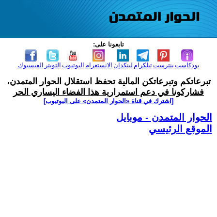
تابعونا على:
بودكاست
بنترست
تيلكرام
لينكدإن
الانستغرام
اليوتيوب
التويتر
الفيسبوك
تبرعاتكم وتبرعاتكن المالية تحفظ استقلال الحوار المتمدن،
فشاركونا في دعم استمرارية هذا الفضاء اليساري الحر
[اشترك في قناة ‫«الحوار المتمدن» على اليوتيوب]
الحوار المتمدن - موبايل
الموقع الرئيسي