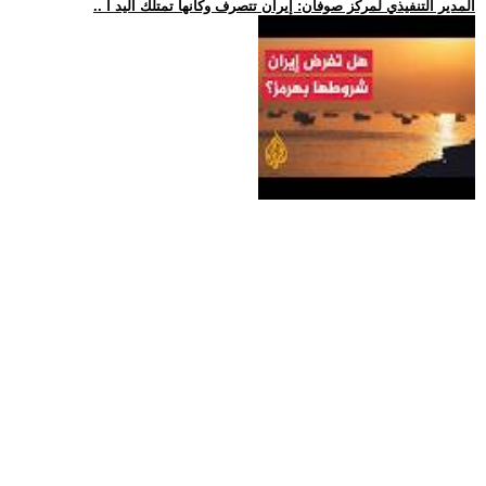
.. المدير التنفيذي لمركز صوفان: إيران تتصرف وكأنها تمتلك اليد ا