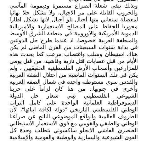
وبذلك تبقى شعلة الصراع مستمرة وديمومة المآسي
والحروب القاتلة على مر الاجيال، ولا تشكل حلا نهائيا
لمعضلة ستعاني منها أجيال تلو أجيال لانها تشكل اطارا
محوريا للحفاظ على المصالح الاستعمارية والامبريالية
الدموية الأمريكية والاوروبية في منطقة الشرق الأوسط
والمنطقة العربية خصوصا، اذ عندما طرح حل الدولتين
في بداية سنوات السبعينات من القرن الماضي لم يكن
هناك استيطان وسلب واغتصاب مرعب كما يحدث هذه
الأيام من قبل عصابات قتل نازية وفاشية، من قتل يومي
للمزارعين وأصحاب الأرض الفلسطينيه الحقيقيين ، ولم
يكن في تلك السنوات الماضية من احتلال الضفة الغربية
والقدس سوى مستوطنه واحدة في شمال الضفه الغربيه
وأخرى في جنوبها.. من هنا كان لزاماً على حزبنا
الشيوعي الفلسطيني تبني شعار حل الدولة
الديموقراطية العلمانية الواحدة على كامل التراب
الوطني الفلسطيني التاريخي "دولة لكافة ابنائها"، لأن
الظروف العالمية والواقع الموضوعي الناتج عن صراعنا
الوطني والطبقي والقومي مع قوي الاستعمار الاستيطاني
العنصري الفاشي الانجلو ساكسوني يتطلب وحدة كل
القوى الشيوعية واليسارية والوطنية والقومية والإسلامية