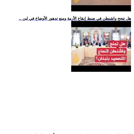
.. هل تنجح واشنطن في ضبط إيقاع الأزمة ومنع تدهور الأوضاع في لبن