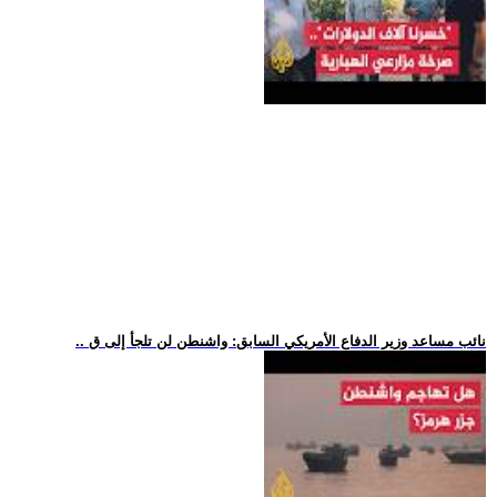
.. نائب مساعد وزير الدفاع الأمريكي السابق: واشنطن لن تلجأ إلى ق