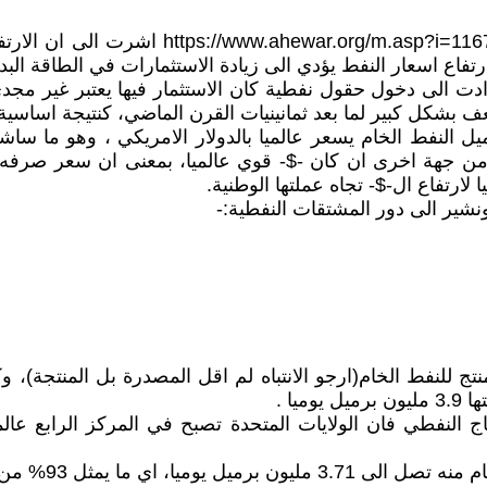
في اكثر من مقالة سابقة، يمكن الرجوع اليها ع
رتفاع اسعار النفط يؤدي الى زيادة الاستثمارات في الطاقة البدي
دة الاسعار التي اعقبت 1973 للنفط الخام ادت الى دخول حقول نفطية كان الاستثما
عف بشكل كبير لما بعد ثمانينيات القرن الماضي، كنتيجة اساسي
ل النفط الخام يسعر عالميا بالدولار الامريكي ، وهو ما ساشير
. ومن جهة اخرى ان كان -$- قوي عالميا، بمعنى ان سعر صرفه 
ا لارتفاع ال-$- تجاه عملتها الوطنية.
ونشير الى دور المشتقات النفطية:-
يا .
ج النفطي فان الولايات المتحدة تصبح في المركز الرابع عا