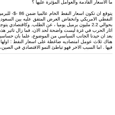
ما الاسعار القادمة والعوامل المؤثرة عليها ؟
يتوقع ان تكون
النفطي الامريكي وانخفاض العرض المتفق عليه بين السعودي
بحوالي 2.2 مليون برميل يوميا ، عن الطلب. وكاقتصادي يتوجب الاستمرار بالتسائل والتحليل ، اذن لماذا لا ترتفع الاسعار رغم وجود حرب غزه واحتلال روسيا لاوكرنيا ؟
اثار الحرب في غزة ليست واضحة لحد الان، فما زال تاثير هذه
بعد ان حيدنا الجانب السياسي من الموضوع، علما بان حساسية ا
هناك ثلاث عومل امتصاديه ضاغطة على اسعار النفط : اولها الق
فيها . اما السبب الاخر فهو تباطئ النمو الاقتصادي في الصين، 