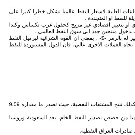
بر الموقع https://www.ahewar.org/m.asp?i=11676 اشرت الى ان الارتفاعات العالية لاسعار النفط عالميا تشكل خطرا كبيرا على
لة للنفط او المتجددة .
ر فيها يعتبر غير مجدي او بتعبير اقصادي غير مربح كحقول غرب تكساس وكندا
ة لدخول منتجين جدد الى سوق النفط العالمي .
 له بالرمز -$- . بمعنى ان القوة الشرائية لبرميل النفط
تجاه العملات الاخرى عالي، فان الدول المستوردة للنفط
كما واضح من الجدول اعلاه فان الولايات المتحدة هي اكبر منتج للنفط الخام(ارجو الانتباه لم اقل المصدرة بل المنتجة)، وكذلك تنتج المشتقات النفطية، حيث تصدر ما مقداره 9.59
لميا من حصص تصدير النفط الخام، بعد السعودية وروسيا