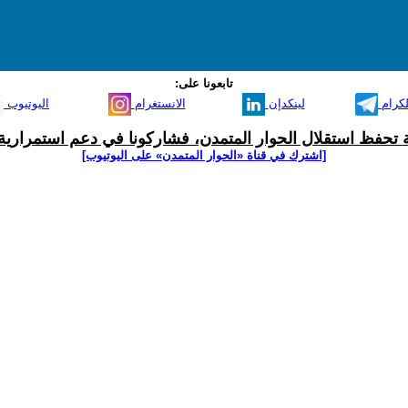
تابعونا على:
لكرام
لينكدإن
الانستغرام
اليوتيوب
ية تحفظ استقلال الحوار المتمدن، فشاركونا في دعم استمرارية 
[اشترك في قناة ‫«الحوار المتمدن» على اليوتيوب]