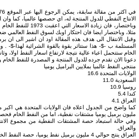
الانتاج النفطي للدول المنتجة له، اي حصصها عالميا، كما وان ا
وباختصار، فان زيا
مثلا، وباختصار ايضا فان احتكار اوبك لسوق النفط العالمي ض
وقبل الانتقال الى هدف هذه المقالة اود ان اشير الى ان برمي
المستلمة ب -$- هذا ستتاثر بقوة بالقوة الشرائية لهذا-$- 
الخام ستتحمل اعباء عالية نتيجة لارتفاع اسعار النفط اولا، وثاني
دعونا الان نقدم جرده للدول المنتجة و المصدرة للنفط الخام 
منتجي النفط عالميا بملايين البراميل يوميا
الولايات المتحدة 16.6
السعودية 11.0
روسيا 10.9
كندا 5.4
العراق 4.1
مليون برميل يوميا مشتقات نفطية، اما من النفط الخام فحصتها 3.9 مليون برميل يوم
وفي حالة استبعاد حصة المشتقات النفطية من مجموع الانتا
والعراق.
العراق ينتج حوالي 4 مليون برميل نفط يوميا، حصة النفط الخام منه تصل الى 3.71 مليون برميل يوميا، اي ما يمثل 93% من صادرات العراق النفطية.