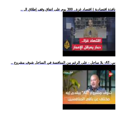
.. نافذة اقتصادية | اقتصاد غزة.. 300 يوم على اتفاق وقف إطلاق ال
.. يلا ساحل - على الرغم من المنافسة في الساحل شوف مشروع -AT- بي