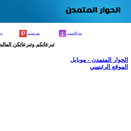
بودكاست
بنترست
تي
تبرعاتكم وتبرعاتكن المال
الحوار المتمدن - موبايل
الموقع الرئيسي