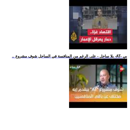
.. يلا ساحل - على الرغم من المنافسة في الساحل شوف مشروع -AT- بي