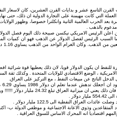
 القرن التاسع عشر و بدايات القرن العشرين، كان لاسعار النفط
لعملة التي كانت مهيمنة على التجارة الدولية ان ذلك، حتى نهاية
د الحرب العالمية الثانية وانكلترا خصوصا، وظهور الولايات ال
مدعوم بالذهب .
لدعم الذهبي للدولار سقط تحديدا في 15/ أب/ 1971 حين اعلن الرئيس الامريكي نيكسن ص
اما السبب الرئيس لفصل الدولار عن الذهب فهو ان كميات ال
ثابت ل
الامريكية ، الوضع الاقتصادي للولايات المتحدة . وكذلك ثقة المس
الدخل الناتج عن مبيعات النفط ، مع التركيز على العراق.
وقبل
لمهم اقتصاديا انه المحرك الاساس للسوق العراقية .