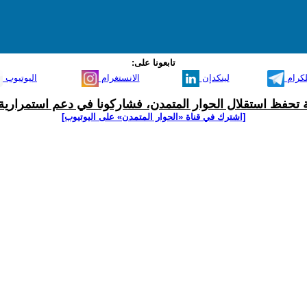
تابعونا على:
لكرام
لينكدإن
الانستغرام
اليوتيوب
ية تحفظ استقلال الحوار المتمدن، فشاركونا في دعم استمرارية 
[اشترك في قناة ‫«الحوار المتمدن» على اليوتيوب]