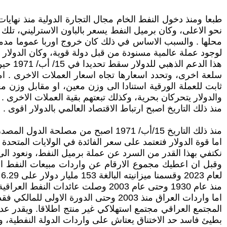
طبعا ومنذ دخول النفط الخام مجال التجارة الدولية منذ نهايات
نحو الاعلى، وكان برميل النفط يسعر بالباون الاسترليني، تلك ا
محلها . والسبب الاساس في ذلك كان خروج اوربا عموما مدمرة بع
لوجود عملة عالمية مسنودة من قبل دولة قوية، وكان الدولار 
هذا ا
سلعة اخرى، وتحدد اسعارها تجاه اسعار العملات الاخرى . 
والدولار يتحركان بحرية، وكذلك تبعتهم بقية العملات الاخرى .
منذ ذلك التاريخ اصبح ارتباط الاقتصاد العالمي بالدولار اقوى .
منذ ذلك التاريخ 15/أب/ 1971 اصبح من مصلحة الدول المصدرة للنفط ان يكون الدولار قويا، لان ذلك يعطيها قوة شرائية افضل.
اما قوة الدولار فتعتمد على سعر الفائدة في الولايات المتحدة 
نكتفي بهذا القدر من السرد عن عملة برميل النفط، ونعود الى 
لعام 2023 وقسمنا ميزانيته البالغة 153 مليار دولار على 6.29 فان ذلك يعني ان ميزانية العراق تبلغ 24.32 مليار دولار !!!!!! ورغم انه اليوم يصدر حوالي 4 مليون برميل يوميا .
منذ عام 1930 وحتى عام 2003 وصلت عائدات النفط العراقية الى 554.42 مليار دولار .
اما واردات العراق منذ 2003 وحتى الدورة الاولى للمالكي فقد وصلت عائدات العراق النفطية الى 122.5 مليار دولار .
بطيئ فاسد حد الاختناق يعتاش على واردات الدولة النفطية، وا