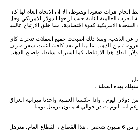
 الخام هزات صعودا وهبوطا، الا ان الاتجاه العام لها كان
 الحرب العالمية الثانية حيث ازاحها الدولار الامريكي وحل
متحدة الامريكية كقوة اقتصادية، مما خلق الارتياح عالميا
بيحة ذلك اليوم فصل الدولار عن الذهب، ومنذ ذلك اصبحت جميع العملات تتحرك كاي
معروضة من الذهب عالميا لم تعد كافية لتثبيت سعر صرف
لعملة الورقية استنادا الى وزن معين، او مقابل وزن معين من الذهب. وكان الغرام الواحد من الذهب يساوي 1.16 دولار. انفك هذا الارتباط، كما اشير له سابقا، واصبح الذهب
تهلك بهذه العملة .
 ان اعطيك مجموع الارقام عن واردات مبيعات النفط اود ان اجعلك تدهش عندما تعلم ان دولار 1986 يساوي 6.29 من دولار اليوم . واذا عكسنا العملية واخذنا ميزانية العراق
المجتمع العراقي مجتمع استهلاكي غير منتج اطلاقا. ويقدر عدد المتقاعدين وذوي الاعانة الاجتماعية و موظفي الدولة ب- اكثر من 6 مليون شخص . هذا القطاع ، القطاع العام، مترهل