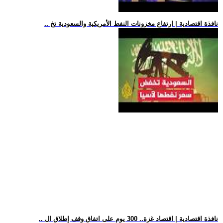
.. نافذة اقتصادية | ارتفاع مخزونات النفط الأمريكية والسعودية تخ
.. نافذة اقتصادية | اقتصاد غزة.. 300 يوم على اتفاق وقف إطلاق ال