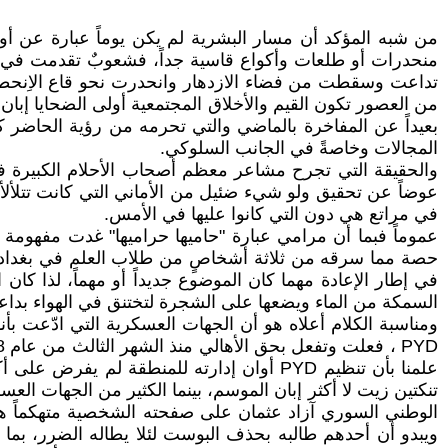
من شبه المؤكد أن مسار البشرية لم يكن يوماً عبارة عن أو
منحدرات أو طلعات وأكواع قاسية جداً، فشعوبٌ تقدمت في مر
تداعت وسقطت من فضاء الازدهار وانحدرت نحو قاع الاِنحطاط؛ 
من العصور تكون القيم والأخلاق المجتمعية أولى الضحايا إبا
بعيداً عن المفاخرة بالماضي والتي تحرمه من رؤية الحاضر 
المجالات وخاصةً في الجانب السلوكي.
والحقيقة التي تجرح مشاعر معظم أصحاب الأحلام الكبيرة في ذل
عوضاً عن تحقيق ولو شيء ضئيل من الأماني التي كانت تتلألأ 
في مراتع هي دون التي كانوا عليها في الأمس.
عموماً فبما أن مرامي عبارة "حاميها حراميها" غدت مفهومة
حصة مما سرقه من ثلاثة أشخاصٍ من طلاب العلم في بغداد، وبم
في إطار الإعادة مهما كان الموضوع جديداً أو مهماً، لذا كان 
السمكة من الماء ويضعها على الشجرة لتختنق في الهواء بداعي
ومناسبة الكلام أعلاه هو أن الجهات العسكرية التي ادّعت ب
تنكتين زيت لا أكثر إبان الموسم، بينما الكثير من الجهات العس
الوطني السوري آزاد عثمان على صفحته الشخصية متهكماً هذ
ويبدو أن أحدهم طالبه بحذف البوست لئلا يطاله الضرر، بما