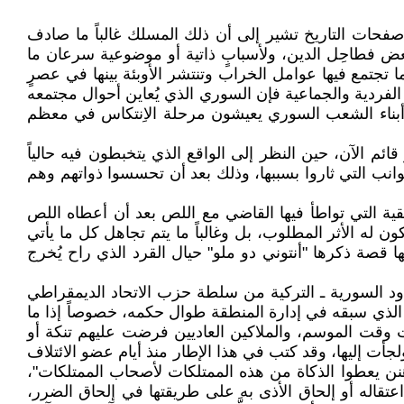
فحات التاريخ تشير إلى أن ذلك المسلك غالباً ما صادف
ض فطاحِل الدين، ولأسبابٍ ذاتية أو موضوعية سرعان ما
تجتمع فيها عوامل الخراب وتنتشر الأوبئة بينها في عصرٍ
لفردية والجماعية فإن السوري الذي يُعاين أحوال مجتمعه
 أبناء الشعب السوري يعيشون مرحلة الاِنتكاس في معظم
ئم الآن، حين النظر إلى الواقع الذي يتخبطون فيه حالياً
وانب التي ثاروا بسببها، وذلك بعد أن تحسسوا ذواتهم وهم
ة التي تواطأ فيها القاضي مع اللص بعد أن أعطاه اللص
له الأثر المطلوب، بل وغالباً ما يتم تجاهل كل ما يأتي
صها قصة ذكرها "أنتوني دو ملو" حيال القرد الذي راح يُخرج
ود السورية ـ التركية من سلطة حزب الاتحاد الديمقراطي
قة السلطان السابق وكذلك الأمر الذي سبقه في إدارة المنطقة طوال حكمه، خصوصاً إذا ما
إدارته للمنطقة لم يفرض على أكبر ملاكي أشجار الزيتون في المنطقة أكثر من 10 تنكات زيت وقت الموسم، والملاكين العاديين فرضت عليهم تنكة أو
لجأت إليها، وقد كتب في هذا الإطار منذ أيام عضو الائتلاف
ن يعطوا الذكاة من هذه الممتلكات لأصحاب الممتلكات"،
قاله أو إلحاق الأذى به على طريقتها في إلحاق الضرر،