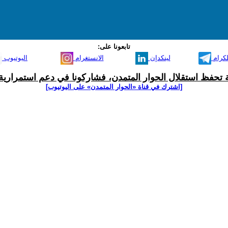
تابعونا على:
لكرام
لينكدإن
الانستغرام
اليوتيوب
ية تحفظ استقلال الحوار المتمدن، فشاركونا في دعم استمرارية 
[اشترك في قناة ‫«الحوار المتمدن» على اليوتيوب]