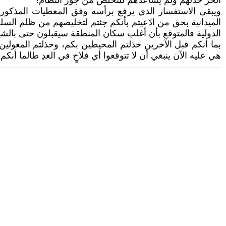
الحُر خذلهم ولم يساعدهم للتخلص من جور النظام!
ويبقى الاستفسار الذي يرفع برأسه وفق المعطيات المذكورة
الدولية فالمتوقع بأن أغلب سكان المنطقة سيقبلون حتى بالشيطا
بما أنكم قبل الآخرين خذلتم المحيطين بكم، وخذلتم المعولي
هي عليه الآن ينبغي أن لا تتوقعوا أي فلاحٍ في الغدِ طالما أنكم 