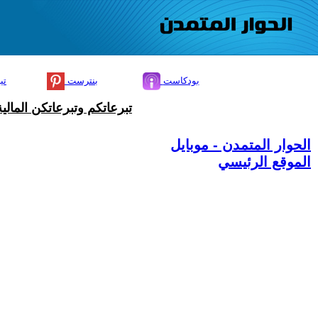
بودكاست
بنترست
تي
تبرعاتكم وتبرعاتكن المال
الحوار المتمدن - موبايل
الموقع الرئيسي