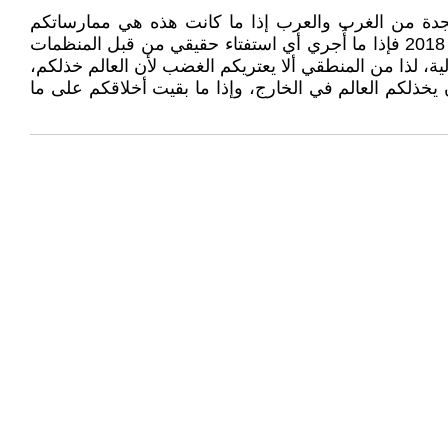
لنجدة من الغرب والعرب إذا ما كانت هذه هي ممارساتكم
الميدانية بحق من ادّعيتم بأنكم جئتم لتخليصهم من ظلم السلطات السابقة؟ بينما بناءً على ممارساتكم على الأرض منذ عام 2018 فإذا ما أُجري أي استفتاء حقيقي من قبل المنظمات
ية، لذا من المنطقي ألا يعتريكم الغضب لأن العالم خذلكم،
يخذلكم العالم في الخارج، وإذا ما بقيت أخلاقكم على ما