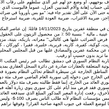
ف بوجههم، أو وضع حدٍ لهم غير الذي سلّطهم على رقاب الأه
اَّ على حساب إهانة وآلام المدنيين العزل، عموماً فالبوست ا
لته حتى الآن على أقل تقدير جاء فيه: "مو بس بأوروبا في ضرائ
ز، ضريبة الاغتراب، ضريبة العودة للقرية، ضريبة استرجاع ال
وتأكيداً للكلام المذكور أعلاه فقد نشرت منظمة حق
الملقب أبو نديم ومساعده المدعو أبو حميد يفرضون "الأتاوة عينية ـ م
رض الضرائب عليها هي كالتالي:" معراته، بازيكه، بتيتة، مزن،
كوكبة، كفيرة، كازيه، فريرية، خلنيرة، فقيرا ، كوركان ، كفر
درة عن محكمة عفرين والمصادق عليها من قبل المجلس المحلي ل
 ما تريد بدون حسيبٍ أو رقيب.
اربة النظام السوري في دمشق تطالب عبر رئيس المكتب الإقتص
بوتية المتعلقة بالعقارات صادرة عن دائرة السجل العقاري بمدين
 المناطق الخارجة عن سيطرة النظام تحاكي النظام بصورة فج
لخارج حين دخوله إلى سورية العام الماضي صرف مئة دولار
لسوري العائد من الخارج، إنما فقط طالبته بصرف مئة دولار بالعم
هذه المفارقة العجيبة وا
ما لتوضع العملة في جيوب الجهة صاحبة القرار!! وفوقها تراهم 