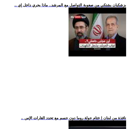
.. بزشكيان يشتكي من صعوبة التواصل مع المرشد.. ماذا يجري داخل إي
.. نافذة من لبنان | ختام جولة روما دون حسم مع تجدد الغارات الإس