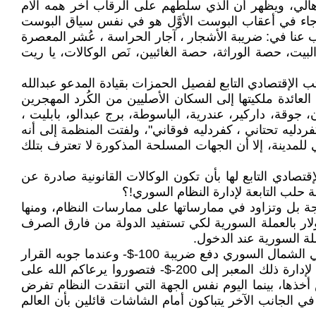
الي، ويظهر أن الذي سلَّطهم على الرقاب آخر همه آلام
لذي جاء في أعقاب البوست الأوَّل هو في نفس سياق البوست
ب عنا في: ضريبة الأشجار ، آجار الحراسة ، عُشر المعصرة
بيت، حصة الوراثة، حصة الغائبين، نَص الوكالات، يا ريت
وق الإنسان في منطقة عفرين بتاريخ 14/11/2023 قائلةً: إن عناصر المكتب الإقتصادي التابع لفصيل الحمزات بقيادة المدعو عبدالله
الية " بنسبة 50 ٪ من محصول الزيتون على الحقول العائدة ملكيتها إلى السكان الأصليين من الكُرد المهجرين
 جوقة، داركير، عندرية، الباسوطة، برج عبدالو، بابليت ،
دليه تحتاني ، كفردليه فوقاني"، ولفتت المنظمة إلى أنه
لمدينة، إلا أن الجهات المسلحة المذكورة لا تعترف بتلك
ادي التابع لها بأن تكون الوكالات القانونية صادرة عن
ة حلب التابعة لإدارة النظام السوري!؟
ة بل وتزاود في ممارساتها على ممارسات النظام، ومنها
 بالعملة السورية لكي تستفيد الدولة من فارق الصرف
لة السورية عند الدخول.
بينما معبر جرابلس الحدودي الذي يديره المناهضون للنظام السوري فقد فرض منذ أيام على كل سوري ينوي زيارة أهله في الشمال السوري دفع ضريبة 100-$- وعندما جوبه القرار
بشيء من الرفض والاستنكار، وبدلاً من التراجع عن القرار الأخرق، رفعت إدارة المعبر المذكور المبلغ الذي سيدفعه العائد لإدارة ذلك المعبر إلى 200-$- فتصوروا يرعاكم الله على
لغريبة من قِبل أناس فضحوا في الأمس مؤسسات النظام لأنه طالب الناس بصرف 100-$- وليس أخذها، بينما اليوم نفس الجهة التي انتقدت النظام تفرض
في الجانب الآخر يتباكون أمام الشاشات قائلين بأن العالم