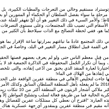
توستراد مستقيم وخالي من التعرجات والمطبات الكبيرة، بل ص
حلةٍ ما سواء بفضل السلطان أو الحكماء أو المتنورين أو بع
والأمر السيء في ذلك التغيير هو أن أيَّ تقهقر للملة عندما 
ن الأسقام التي تصيب تلك المجتمعات، وعلى مستوى التصرفات ا
كما هو، ففي لحظة التصالح مع الذات سيلاحظ بأن الكثير من
ك المجتمع عادةً ما تباغتهم بمرارتها ساعة الإقرار بما هو قا
في القمة قبيل انطلاق مسار التغيير في البلد، وخاصةً في الج
 من قِبل معظم الناس حتى ولو لم يعرف بعضهم قصتها الحقيقي
ا أن تكرار الجُمل المحفوظة في الذاكرة الجمعية قد لا يكون 
اختيارنا لعبارة المنقذ الذي يخنق من ادّعى إنقاذه، والتى تلخ
 إنقاذها من الهلاك في الماء!
أنها جاءت لتخليص الأهالي في منطقة عفرين الواقعة على الحد
PYD ، فعلت وتفعل بحق الأهالي منذ الشهر الثالث من عام 2018 ما لم يفعله بأهل المنط
علمنا بأن تنظيم PYD أوان 
كرية الحالية فما من طريقةٍ فعالة لسلب وتشليح المواطن إلاّ و
ه العبارة: "اقترح أن نعطي كل ممتلكات عفرين للفصائل وهن
 أنه مقيم في منطقة عفرين وبمقدور أي جهة عسكرية هناك اعت