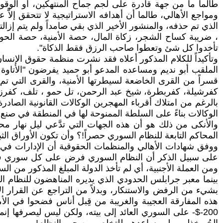
طالما ما من جهة قادرة على لجم جماح المنتهكين، أو الوقو
ومواجع الأهالي، طالما أن أهدافه الاستراتيجية لا تتحقق إل
الذي تم حذفه، والمنشور الأخير الذي بقي صامداً ولم يتم إزا
، ضريبة كساح الشجر، زكاة المال، حصة الأمنية، حصة الحواج
تأخدوا كل شئ وتعطوا صاحب الرزق فقط الذكاة".
قسراً من القرى الخاضعة لسيطرتها الأمنية، والقرى التي تم ف
كفرشيلة، كفربطرة، شيخ عبد الرحمن، تل حمو ، تلف، كفرزيت، 
بالرغم من امتلاك أقرباء المهجرين الوكالات القانونية الصا
الوكالات بناءً على السلطة الممنوحة لها في المنطقة في صنع
والأنكى من ذلك هو أن هذه الجهات التي تدَّعي ليل نهار مح
المحاكم التابعة للنظام السوري حصراً!؟ وأن تكون الأوراق الث
ووفق شهادات الأهالي والمنظمات الحقوقية أن الإدارات في
على سبيل الذكر أن النظام السوري فرض على كل سوري في ا
ومن العملة الأجنبية، أي لم تأخذ الدولة المبلغ المذكور من ا
200-$- على السوري العائد إلى بيته، ولكن ليس ليصرفها إن