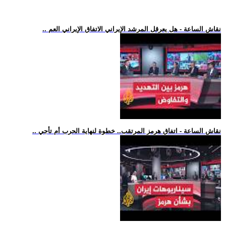
.. نقاش الساعة - هل يعرقل المرشد الإيراني الاتفاق الإيراني العم
.. نقاش الساعة - اتفاق هرمز المرتقب.. خطوة لنهاية الحرب أم تأجي