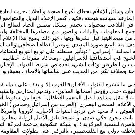
ن وسائل الإعلام تجعلك تكره الضحية والجلاد" ،جرت العادة 
رقة لسياسة هيمنته ،فكيف كسر الإعلام البديل والمتواضع لل
 في التلاعب بمحتواه ، يختفي بشكل مطلق الحياد لصالح الرواي
جمع المعلومات والبيانات والصور من مصادرها المختلفة ول
د من مصداقيتها قبل نشرها وبثها ، غير ذلك يصبح هذا الإعلام 
هدف منه تلميع صورة المعتدي وتوفير الغطاء الصحافي والسياس
لمدللة " إسرائيل " ؛وتأثير سلطته على توابع التوابع لفضائ
خليج في استضافتها للإسرائيلين ،ومحاكاة مفردات خطابهم ال
حرب بين الطرفين"وذات الشيء نجده في شريط القنوات الإخبارية
لى ما تنشره القنوات الأخبارية للغرب،إلا و يقف على سياسة ا
للبيوت -على رؤوس أصحابها المدنين- ، وتدمير المدارس واستهد
بية لا تنقل مشاهد القتل المتعمد للأطفال ؛ خوفا من سقوط أقن
في منشيطاتها ، لازمة تكرر طيلة 24 ساعة في الأعلام السمعي البصري ؛(الحرب بين
وثق ، لا محيد عن ترديد القنوات الاخبارية لأوروبا وأمريكا
ل باتت مجرد حكي صدى أو نسخة طبق الأصل لرواية مخابرة الج
اصرة للقضية المركزية ؛ او شبكة عنكبوتية مدعمة لحركة التح
طفه دولي مع الفلسطينين، بالتركيز على بطولات المقاومة 