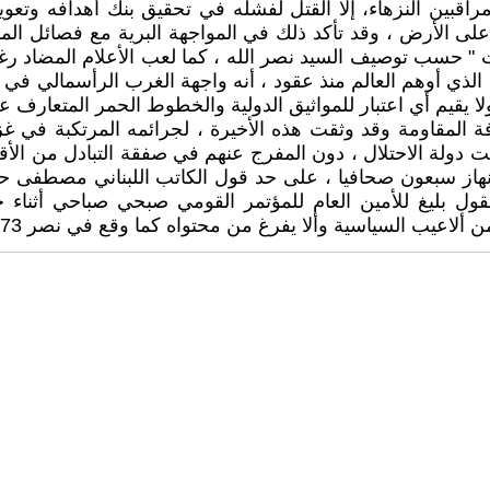
راقبين النزهاء، إلا القتل لفشله في تحقيق بنك أهدافه وتع
ال على الأرض ، وقد تأكد ذلك في المواجهة البرية مع فصائل ال
 حسب توصيف السيد نصر الله ، كما لعب الأعلام المضاد رغم إم
الذي أوهم العالم منذ عقود ، أنه واجهة الغرب الرأسمالي في "
 يقيم أي اعتبار للمواثيق الدولية والخطوط الحمر المتعارف عل
فة المقاومة وقد وثقت هذه الأخيرة ، لجرائمه المرتكبة في غ
الت دولة الاحتلال ، دون المفرج عنهم في صفقة التبادل من ال
ا ينهاز سبعون صحافيا ، على حد قول الكاتب اللبناني مصطفى ح
ول بليغ للأمين العام للمؤتمر القومي صبحي صباحي أثناء حضو
لاعيب السياسية وألا يفرغ من محتواه كما وقع في نصر 1973 " .