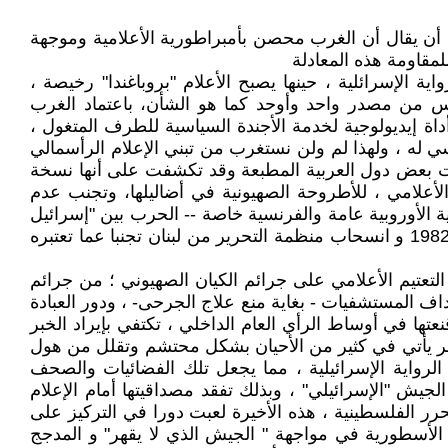
أن يقال أن الغرب محصن بأمبراطورية الأعلامية وموجهة
مقاومة هذه المعادلة
ة الإسرائلية ، حينها يصبح الأعلام "بروباغندا" رخيصة ،
يس من مصدر واحد وأوحد كما هو الشأن، باعتماد الغرب
أداة إيديولوجية لخدمة الأجندة السياسية للطرف المتغول ،
ي له ، ولهذا لم ولن نستغرب من تبني الإعلام الرأسمالي
يات بعض دول العربية المطبعة وقد تكشفت على أنها نسخة
أعلامي ، للأطروحة الصهيونية في أضاليلها، وتجنب عدم
 الأوروبية عامة والفرنسية خاصة -- الحرب بين "إسرائيل
وحماس"<< la guerre entre Hamass et israïl »- وبكل وقاحة وصلافة تكثر من الحديث على شاشاتها بالايحاء ، بسيناريو 1982 و انسحاب منظمة التحرير من لبنان تجنبا عما تعتبره
لتعتيم الأعلامي على جرائم الكيان الصهيوني ؛ من جرائم
اف المستشفيات - بغاية منع علاج الجرحى- ، ودور العبادة
عتها في أوساط الرأي العام الداخلي ، تكتفي بإيراد الخبر
 إسرائيل وحماس ) الخبر يأتي في كثير من الأحيان بشكل محتشم وتقلل من هول
 الرواية الإسرائيلية ، مما يجعل تلك الفضائيات والصحف
يش "الإسرائيلي" ، وبذلك تفقد مصداقيتها أمام الإعلام
رر الفلسطينية ، هذه الأخيرة لعبت دورا في التركيز على
الأسطورية في مواجهة " الجيش الذي لا يقهر" و المدجج