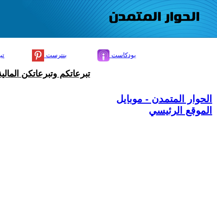
بودكاست
بنترست
تي
تبرعاتكم وتبرعاتكن المال
الحوار المتمدن - موبايل
الموقع الرئيسي