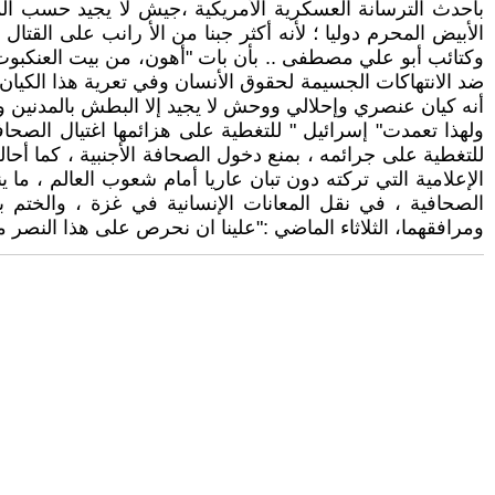
بأحدث الترسانة العسكرية الأمريكية ،جيش لا يجيد حسب الم
الأبيض المحرم دوليا ؛ لأنه أكثر جبنا من الأ رانب على القت
وكتائب أبو علي مصطفى .. بأن بات "أهون، من بيت العنكبوت "
ضد الانتهاكات الجسيمة لحقوق الأنسان وفي تعرية هذا الكيان 
أنه كيان عنصري وإحلالي ووحش لا يجيد إلا البطش بالمدنين ولا
ولهذا تعمدت" إسرائيل " للتغطية على هزائمها اغتيال الصحا
للتغطية على جرائمه ، بمنع دخول الصحافة الأجنبية ، كما أح
الإعلامية التي تركته دون تبان عاريا أمام شعوب العالم ، م
الصحافية ، في نقل المعانات الإنسانية في غزة ، والختم بق
ومرافقهما، الثلاثاء الماضي :"علينا ان نحرص على هذا النصر من أ