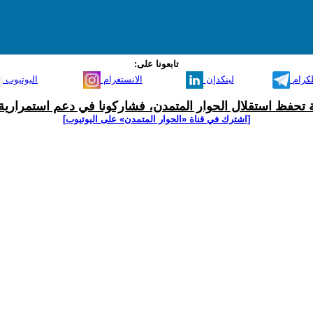
تابعونا على:
لكرام
لينكدإن
الانستغرام
اليوتيوب
ية تحفظ استقلال الحوار المتمدن، فشاركونا في دعم استمرارية 
[اشترك في قناة ‫«الحوار المتمدن» على اليوتيوب]