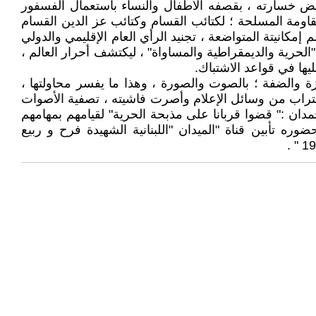
ويض خسارته ، بقصفه الأطفال والنساء باستعمال الفسفور
مقاومة المسلحة ؛ لكتائب القسام وكتائب عز الدين القسام
كانيتة المتواضعة ، تجنيد الرأي العام الإقليمي والدولي
الحرية والديمقراطية والمساواة" ، ليكتشف أحرار العالم ،
يها في قواعد الاشتباك.
زة والضفة ؛ بالصوت والصورة ، وهذا ما يفسر محاولتها ،
أقتراب من وسائل الإعلام وأصرت فاشيته ، تصفية الأصوات
مدان :" قضوا قربانا على مذبحة الحرية" لقيامهم بمهامهم
ره تأبين قناة "الميدان "اللبنانية الشهيدة فرح و ربيع