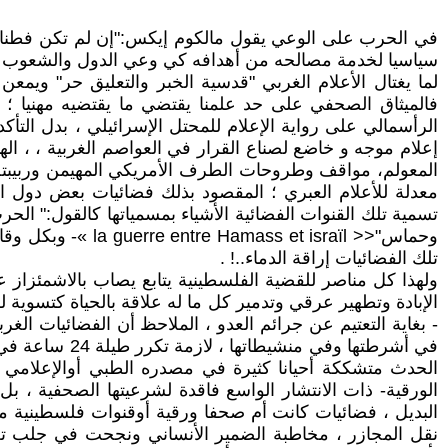
في الحرب على الوعي يقول مالكوم إيكس:"إن لم تكن فطنا فأ
سياسيا لخدمة مصالحه من أهدافه كي وعي الدول والشعوب الما
لما يغتال الأعلام الغربي "قدسية الخبر والتعليق حر" ويمعن
فالميثاق الصحفي على حد علمنا يقتضي ما يقتضيه مهنيا ؛ 
الرأسمالي على رواية الإعلام للمحتل الإسرائيلي ، بدل التأك
إعلام موجه و خاضع لصناع القرار في العواصم الغربية ، ، ال
المعولم، مواقف وطروحات الطرف الأمريكي المهيمن وربيبته ا
معدلة للأعلام العبري ؛ المقصود بذلك فضائيات بعض دول ال
تسمية تلك القنوات الفضائية الأشياء بمسمياتها كالقول:" ال
تلك الفضائيات إراقة الدماء..! .
ولهذا كل مناصر للقضية الفلسطينية يتابع يصاب بالاشمئزاز ع
الإبادة وتطهير عرقي وتدمير كل ما له علاقة بالحياة كتسوية 
- بغاية التعتيم عن جرائم العدو ، الملاحظ أن الفضائيات الغر
في أشرطتها و
الحدث متشككة أحيانا كثيرة في مصدره الطبي أوالإعلامي الم
الورقية- ذات الانتشار الواسع فاقدة لشرعيتها الصحفية ، ب
البديل ، فضائيات كانت أم صحفا ورقية أوقنوات فلسطينية من
نقل المجازر ، مخاطبة الضمير الأنساني ونجحت في جلب تعا