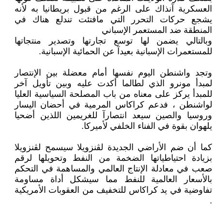
العسكرية آنذاك على الرغم من قبول بريطانيا به لأنه
يشجع حركات التحرر التي مافتئت تندلع هناك في
المنطقة ضد المستعمر الإسباني
وبالتالي يضمن لها توسع تجارتها وتصدير منتجاتها
للمستعمرات الإسبانية بعيدآ عن الحمائية الإسبانية.
وتجد واشنطن اليوم نفسها أمام معضلة بين الإنتصار
لمبدأ مونرو الذي لطالما أكدت عليه وبين تأويل آخر
للمبدأ يركز على معناه من باب المصلحة السياسية العليا
لواشنطن ، فدعم كراكاس المرمية في أحضان اليسار
وروسيا والصين سيعد انتصارآ للغريمين اللذين أضحيا
يلهوان بقوة في الفناء الخلفي لأميركا.
كما أن ضم الأراضي الجديدة لڨنزويلا سيسمح لڨنزويلا
بزيادة احتياطياتها الضخمة من النفط وتحويلها لرقم
صعب في معادلة الإنتاج العالمي والمساهمة في التحكم
بالأسعار العالمية للنفط مما سيشكل أداة مساومة
تفاوضية في يد كراكاس للتخفيف من العقوبات الأمريكية
.