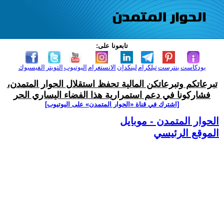
تابعونا على:
بودكاست
بنترست
تيلكرام
لينكدإن
الانستغرام
اليوتيوب
التويتر
الفيسبوك
تبرعاتكم وتبرعاتكن المالية تحفظ استقلال الحوار المتمدن،
فشاركونا في دعم استمرارية هذا الفضاء اليساري الحر
[اشترك في قناة ‫«الحوار المتمدن» على اليوتيوب]
الحوار المتمدن - موبايل
الموقع الرئيسي