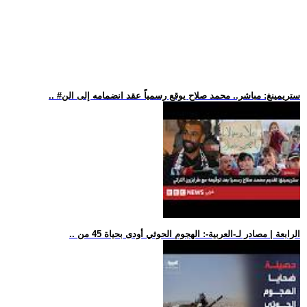
.. #ستريمينغ: مباشر.. محمد صلاح يوقع رسمياً عقد انضمامه إلى الن
.. الرابعة | مصادر لـ-العربية-: الهجوم الحوثي أودى بحياة 45 من