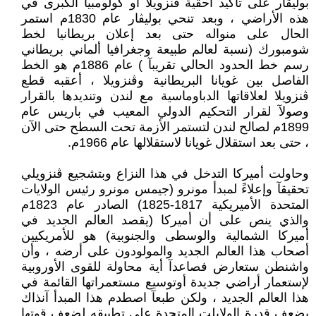
بوليڨار على تأكيد أحقية ڨنزويلا أو كولومبيا الكبرى في
هذه الأراضي ، وبعد تنحي بوليڨار عام 1830م استمر
الحال على منواله حتى بعد إعلان بريطانيا لخط
شومبورك (نسبة لعالم طبيعة وجغرافيا ألماني بريطاني
رسم خط الحدود الحالي تقريبآ ) عام 1886م هو الخط
الفاصل بين غويانا البريطانية وڨنزويلا ، أعقبه قطع
ڨنزويلا لعلاقاتها الدباوماسية مع لندن وتنديدها بالقرار
وصولآ لقرار التحكيم الدولي المعيب في باريس عام
1899م لصالح لندن لتستمر الأزمة تحت السطح حتى الآن
، حتى بعد استقلال غويانا لاستقلالها عام 1966م.
وحاولت أميركا التدخل في هذا النزاع وبتشجيع ڨنزويلي
تحقيقآ وإعلاءً لمبدأ مونرو (جيمس مونرو رئيس الولايات
المتحدة الأميريكية 1817-1825) الصادر عام 1823م
والذي ينص على أن أميركا (يقصد العالم الجديد في
أميركا الشمالية والوسطى والجنوبية) هو للأمريكيين
أصحاب هذا العالم الجديد والمولودون على أرضه ، وأن
واشنطن ستعارض فصاعدآ أية محاولة للقوى الأوروبية
لإستعمار أراضي جديدة أوتوسيع مستعمراتها القائمة في
هذا العالم الجديد ، ولكن طبعآ اصطدم هذا المبدأ آنذاك
بضعف قدرة الولايلت المتحدة على تطبيقه لضعف قوتها