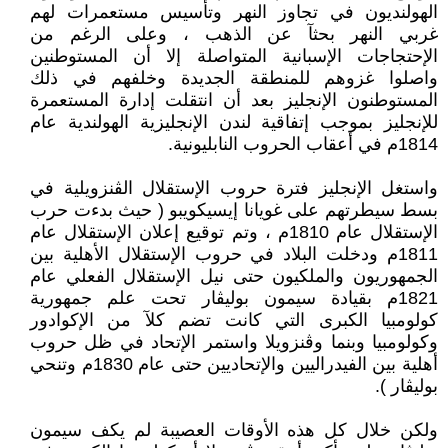
الهولنديون في تجاوز النهر وتأسيس مستعمرات لهم
غربي النهر بحثآ عن الذهب ، وعلى الرغم من
الإحتجاجات الإسبانية المتواصلة إلا أن المستوطنين
واصلوا غزوهم للمنطقة الجديدة وخلفهم في ذلك
المستوطنون الإنجليز بعد أن انتقلت إدارة المستعمرة
للإنجليز بموجب إتفاقية لندن الإنجليزية الهولندية عام
1814م في أعقاب الحروب النابليونية.
واستغل الإنجليز فترة حروب الإستقلال الڨنزويلية في
بسط سيطرتهم على غويانا إيسيكويبو ( حيث بدءت حرب
الإستقلال عام 1810م ، وتم توقيع إعلان الإستقلال عام
1811م ودخلت البلاد في حروب الإستقلال الأهلية بين
الجمهوريون والملكيون حتى نيل الإستقلال الفعلي عام
1821م بقيادة سيمون بوليڨار تحت علم جمهورية
كولومبيا الكبرى التي كانت تضم كلآ من الإكوادور
وكولومبيا وبنما وڨنزويلا واستمر الإتحاد في ظل حروب
أهلية بين الفيدراليين والإتحاديين حتى عام 1830م وتنحي
بوليڨار ).
ولكن خلال كل هذه الأوقات العصيبة لم يكف سيمون