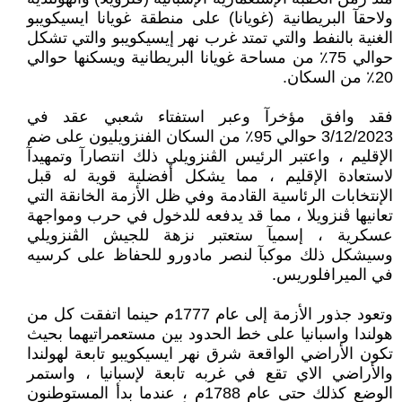
ولاحقآ البريطانية (غويانا) على منطقة غويانا ايسيكويبو
الغنية بالنفط والتي تمتد غرب نهر إيسيكويبو والتي تشكل
حوالي 75٪ من مساحة غويانا البريطانية ويسكنها حوالي
20٪ من السكان.
فقد وافق مؤخرآ وعبر استفتاء شعبي عقد في
3/12/2023 حوالي 95٪ من السكان الفنزويليون على ضم
الإقليم ، واعتبر الرئيس الڨنزويلي ذلك انتصارآ وتمهيدآ
لاستعادة الإقليم ، مما يشكل أفضلية قوية له قبل
الإنتخابات الرئاسية القادمة وفي ظل الأزمة الخانقة التي
تعانيها ڨنزويلا ، مما قد يدفعه للدخول في حرب ومواجهة
عسكرية ، إسميآ ستعتبر نزهة للجيش الڨنزويلي
وسيشكل ذلك موكبآ لنصر مادورو للحفاظ على كرسيه
في الميرافلوريس.
وتعود جذور الأزمة إلى عام 1777م حينما اتفقت كل من
هولندا واسبانيا على خط الحدود بين مستعمراتيهما بحيث
تكون الأراضي الواقعة شرق نهر ايسيكويبو تابعة لهولندا
والأراضي الاي تقع في غربه تابعة لإسبانيا ، واستمر
الوضع كذلك حتى عام 1788م ، عندما بدأ المستوطنون