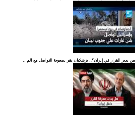
.. من يدير القرار في إيران؟.. بزشكيان يقر بصعوبة التواصل مع الم