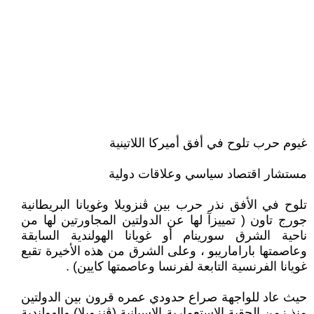
غيوم حرب تلوح في أفق أميركا اللاتينية
مستشار اقتصاد سياسي وعلاقات دولية
تلوح في الأفق نذر حرب بين ڨنزويلا وغويانا البريطانية
جورج تاون ( تمييزآ لها عن الدولتين المجاورتين لها من
ناحية الشرق سورينام أو غويانا الهولندية السابقة
وعاصمتها باراماريبو ، وعلى الشرق من هذه الأخيرة تقبع
غويانا الفرنسية التابعة لفرنسا وعاصمتها كايين) .
حيث عاد للواجهة صراع حدودي عمره قرون بين الدولتين
منذ زمن الحقبة الإستعمارية الإسبانية (ڨنزويلا) والهولندية