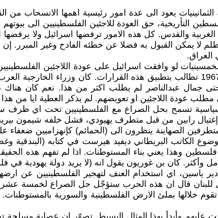
 الثمانينيات يعود الى عدة امور رئيسية اهمها الانسحاب من
على مساحة 22 بالمئة من ارض فلسطين التأريخية، حق العودة للاجئين الفلسطيني
لغربية والقدس. كل هذه الامور ترفضها اسرائيل ولا يرفضها ا
لم لا يمكن القبول به فضلا عن خطئه الفادح وغير المبرر. إن
لخمسينيات لو وافقت اسرائيل على عودة اللاجئين الفلسطينيين
المتحدة. كانت الدول العربية حتى الى ما بعد حرب حزيران 1967 تطالب بتطبيق هذه القرار
حتى جمال عبدالناصر لم يطلب اكثر من هذا. نعم كان هنا
مطلب عودة اللاجئين او تعويضهم. لم يذكر العطية ايا من هذا ا
السياسية تسمح بحل الصراع مع الفلسطينيين تحت اي ظرف سو
 إغتيال رابين من قبل متطرف يهيودي، فشل خلفه شيمون بيري
تطرفين الصهاينة ينظرون الى (الحمائم) كإنهزاميين ضعفاء ع
موضوع الكاتب البريطاني ديفيد هيرست في كتابه (البندقية وغص
فلسطين وهذا يعني بناء المستوطنات. اذا لم تفهم هذه الحقي
امل وأكثر. كان بن غوريون يقول انه (لا يريد دولة يهودية ف
ئيل للبنان قال ان هذه الحرب ستؤجّل حل الصراع لخمسة عشر
قوم خلالها بملئ الارض الفلسطينية والسورية بالمستوطنات.
عليهم وأبدأ بهذا المثال البسيط. تصوّر ان عصابة مسلحة تحت