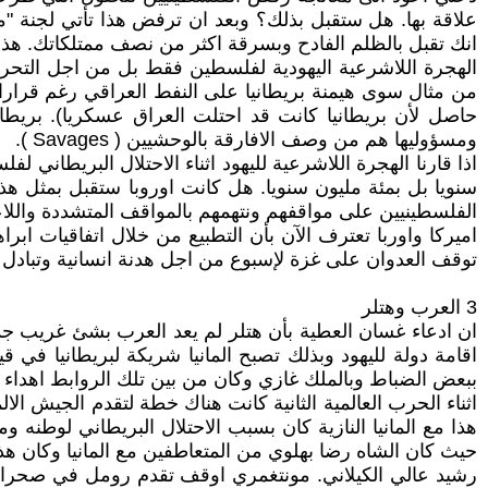
علاقة بها. هل ستقبل بذلك؟ وبعد ان ترفض هذا تأتي لجنة "مح
انك تقبل بالظلم الفادح وبسرقة اكثر من نصف ممتلكاتك. هذ
الهجرة اللاشرعية اليهودية لفلسطين فقط بل من اجل التحرر م
من مثال سوى هيمنة بريطانيا على النفط العراقي رغم قرارا
حاصل لأن بريطانيا كانت قد احتلت العراق عسكريا). بريطا
ومسؤوليها هم من وصف الافارقة بالوحشيين ( Savages ).
اذا قارنا الهجرة اللاشرعية لليهود اثناء الاحتلال البريطاني 
سنويا بل بمئة مليون سنويا. هل كانت اوروبا ستقبل بمثل هذ
الفلسطينيين على مواقفهم ونتهمهم بالمواقف المتشددة واللاع
اميركا واوربا تعترف الآن بأن التطبيع من خلال اتفاقيات اب
توقف العدوان على غزة لإسبوع من اجل هدنة انسانية وتبادل 
3 العرب وهتلر
ان ادعاء غسان العطية بأن هتلر لم يعد العرب بشئ غريب جدا
اقامة دولة لليهود وبذلك تصبح المانيا شريكة لبريطانيا في 
ببعض الضباط وبالملك غازي وكان من بين تلك الروابط اهداء ه
اثناء الحرب العالمية الثانية كانت هناك خطة لتقدم الجيش ال
هذا مع المانيا النازية كان بسبب الاحتلال البريطاني لوطنه 
حيث كان الشاه رضا بهلوي من المتعاطفين مع المانيا وكان هذا
رشيد عالي الكيلاني. مونتغمري اوقف تقدم رومل في صحراء ل