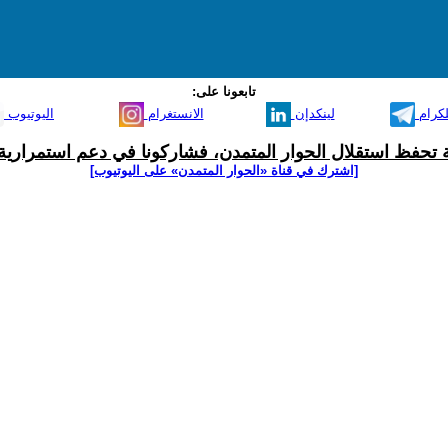
تابعونا على:
لكرام
لينكدإن
الانستغرام
اليوتيوب
ية تحفظ استقلال الحوار المتمدن، فشاركونا في دعم استمرارية 
[اشترك في قناة ‫«الحوار المتمدن» على اليوتيوب]