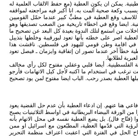
باب عدم حل القضية الفلسطينية. يمكن ان يكون العطية (مع حفظ الالقاب العلمية له
سبب وكعة صحية ألمت به. انا اُكبر فيه مراجعته لمواقفه
للاسف وقع العطية في مطبٍّ كبير عندما حمّل القوميين
ية. ايضا وقع في اخطاء تاريخية من الصعب تصديقها وهو
خلات من استمع لتلك الندوة بعيدة كل البعد عن تصحيح ما
عطية اصر على خطئه بأنها تعود لبورقيبة وخلطها بتذييل
ة في اقامة وطن قومي لليهود في فلسطين. ناقشت هذا
طية خطاً آخر عندما تصور ان إتفاقية وايزمان ـ فيصل تعود
برية لطلابها.
 الفلسطينية. أيضا قلبي وعقلي مفتوح لكل رأي مخالف
نت ترغب في استخدام ما اكتبه لأجل كيل الاتهامات فأرجو
بلها العطية بصدر رحب. الباب ايضا مفتوح لمن يود تصحيح
عي هنا عنهم. إن ادعاء العطية بأن عدم حل القضية يعود
من الورقة البيضاء البريطانية في اواسط الثلاثينيات يصبح
 (فتّاح فال). بل يضع العطية نفسه في محل الاتهام بأنه
ية التي قدّمها العطية، المطبّعون مع اسرائيل او ممن
جاح الحل في الفترة التي اعقبت اعتراف منظمة التحرير