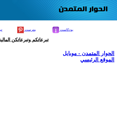
بودكاست
بنترست
تي
تبرعاتكم وتبرعاتكن المال
الحوار المتمدن - موبايل
الموقع الرئيسي