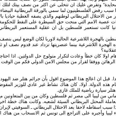
ايدة" وتفرض عليك ان تتخلى عن اكثر من نصف بيتك لتلك العائ
ا سبب رفض الفلسطينيون لما سمي بالورقة البريطانية البيضا
ن الاحتلال البريطاني لوطنهم والذي يصفه العطية حياديا بالا
ت عصبة الامم التي منحت حق السيطرة على النفط للحكومة ال
نيا كانت تستعمر فلسطين بل ان عقلية المستعمر البريطاني
لفلسطين بالهجرة اللاشرعية الحالية لاوربا لكان الوضع ليس بنص
ه الهجرة اللاشرعية بينما عنصريتها تزداد عند قدوم نصف او 
قلانية؟
راهام اولا كان خطأ وعادت لتكرار منولوج حل الدولتين. اذا 
الرهائن ووفقا لقرار من مجلس الامن الدولي فكم من الوقت ل
. قبل ان اعالج هذا الموضوع اقول بأن جرائم هتلر ضد اليهود
قيام هذه الدولة. اولا، كان هناك نشاط غير عادي للوزير المف
تلر سيارة رياضية للملك غازي.
الماني من ليبيا الى مصر ثم فلسطين وكان من بين المتعاونين م
ومعاملة المحتل البريطاني السيئة لشعبه. وكانت هناك خطة اخر
 سبب اسقاطه لاحقا بعد الاحتلال البريطاني ـ السوفيتي لإيران
يبيا وأجبره على التراجع الى تونس ثم الانسحاب من هناك ا