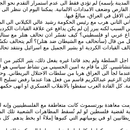
المدينة بإسمه) لم تؤدي فقط الى عدم استمرار التقدم نحو ال
لقارص وضعف الامدادات الالمانية. يمكننا اليوم ان ننظر ال
 الاقل في العراق، مبالغٌ فيها.
طاني الثاني هرب مع رئيس الحكومة رشيد عالي الكيلاني الى الم
سبب لكنه يبرر إن لم يكن يدافع عن علاقة القيادات الكردية ا
 عربي او فلسطيني؟ كيف نفسّر اذن تحالف هتلر مع ستالي
ل من قال (سأتحالف مع الشيطان ضد هتلر)؟ ألم يتحالف نكسُن
الف القيادات الكردية او بشير الجميل مع اسرائيل وننتقد تحال
اجل السلطة ولم يجد قائدا غيره يفعل ذلك، يثير الكثير من 
نشاشيبي. كل ما قام به امين الحسيني من نشاط سياسي هو لإ
ا لجأ الى العراق هربا من سلطات الاحتلال البريطاني. وحت
مة. كل القادة العرب سقطوا بالانقلاب العسكري او انهى حكمه
رمت معاهدة بورتسموث كانت متعاطفة مع الفلسطينيين وإنه ل
ة لقضية فلسطين لو لم تُسقط المظاهرات الشعبية تلك المع
طانيين او في يومياتهم التي كتبوها إملاءً او بخط يدهم. كل