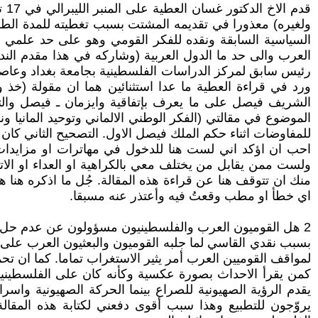
قد
ولغيره) معذورا في تقديمه المشتت بسبب تغطيته للمدة الطوي
السياسية السابقة ونقده للفكر القومي وهو على حد علمي ال
العرب والى حد ما الدول العربية (وشاركه في هذا مقدم الن
رئيس سابق لمركز الدراسات الفلسطينية بجامعة بغداد وعاصر 
ورد في قراءة العطية ما عدا استثنائين هما ان مقولة (خذ 
الشريف فيصل على ما يعرف بإتفاقية وايزمان ـ فيصل وا
الموضوع في مقالتي (الفكر الوطني الالماني وتوحيد المانيا ون
للمفاوضات اثناء حكم الملك فيصل الاول. التصحيح الثاني كان ق
احب ان اؤكد اني لست هنا للدخول في مهاترات او مزايدا
ولست ممن يقابل من يختلف معي بالكراهية او العداء او الاته
منك ان تتوقف هنا عن قراءة هذه المقالة. جُل ما اذكره هنا 
اي خطأ او مطب وقعتُ فيه وأعتذر عنه مسبقا.
2 هل القوميون العرب والفلسطينيون مسؤولون عن عدم حل القضية الفلسطينية؟
بسبب نقدي القاسي لما جلبه القوميون والبعثيون العرب على 
لمواقف القوميين العرب أمر يثير الاستغراب تماما. كما ان تح
كمن يقرأ الاحداث بصورة عكسية وكأنه كان على الفلسطينيين 
يقدم الرؤية الصهيونية للصراع بينما الحركة الصهيونية وا
يروّجون للتطبيع وهذا سبب أقوى دفعني لكتابة هذه المقال