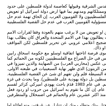
 القدس الشرقية وقبولها كعاصمة لدولة فلسطين على حدود
ين الى بيوتهم وممتلكاتهم ومدنهم بما فيها ارض دولة اسرائيل او تعويض
لفلسطينيون ولا القوميون العرب. إن الحاق تهمة عدم حل
 مسؤولية القوميين العرب في عدم حل القضية الفلسطينية
 او تعويض من لا يرغب منهم بالعودة وفقا لقرارات الامم
ات. كان وزراء الخارجية العرب يطالبون بهذا في الامم المتحدة والعراق كان يطالب بهذا
ك ضجيج اعلامي عروبي عن تحرير فلسطين لكن المواقف
و ذاك.
ى فرصة اتاحتها اتفاقية اوسلو مع حكومة اسحاق رابين
س في حل الصراع مع الفلسطينيين لكونه من الحمائم كما
لى عكس (محاربي العرب) من الصهاينة والذين تميزوا في
ن الزيتون) الذي ظهر نهاية السبعينيات في طبعته الاولى.
قة البسيطة فلم ولن تفهم اي شئ عن القضية الفلسطينية.
ي فلسطين بل دولة يهودية على فلسطين). وما يحدث في غزة
اليوم من قصف همجي بربري اسرائيلي هو امتداد لمجزرة دير ياسين، اي استخدام العنف لتهجير الفلسطينيين عن ارضهم. في عام 1983 قدَمَ باحث يهودي اميركي كزائر لقسم
 عام. إن كل ما تقوم به اسرائيل من حروب او ردود فعل
 منذ اكثر عشرين عام والحمائم في اضمحلال والمتطرفين
ل بيتك وتطلب منك ان تتنازل عن غرفتين منه لعائلة لها