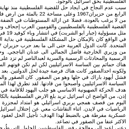
الفلسطينية بحق اسرائيل بالوجود.
سبب عدم النجاح في ايجاد حل للقضية الفلسطينية منذ نهاية
الرابع من حزيران1967 و
من لا يرغب بالعودة، فضلا عن ازالة المستوطنات في الضفة ا
القضية الفلسطينية بالفلسطينيين والقوميين العرب إجحاف وظ
مثل مسؤولية (جبار ابو الشربت) في انتشار وباء كوفيد 19 في العراق.
في الواقع كان بالإمكان حل المشكلة الفلسطينية في بداية ا
من وزيري الخارجية فاضل الجمالي الى عدنان الباججي. و
الرسمية والمحادثات الرسمية والسرية لعبدالناصر لم تزد على 
هناك حمائم بين الساسة الاسرائيليين لكن لم تكن قوتهم 
ولكونه احدالصقور كانت هناك فرصة جيدة لحل الدولتين. بعد
فشل أيهود باراك في حلها وهو من الصقور. كان الصقور والم
السياسة الاسرائيليين وأصبحوا من قادتها. لقد تطرق لهذا ال
هدف الحركة الصهيونية الاساسي هو جلب اليهود للاقامة في 
إذن، من الواضح ان اسرائيل تريد بلع الارض الفلسطينية بالك
الرياضيات في لايدن. اثناء النقاشات معي عن إحتلال اسرا
عسكرية مفرطة هي بالضبط لهذا الهدف: تأجيل الحل لعقود ت
الاكثر عنفا من الصقور في تصاعد.
دعني اعود الى معالجة رفض الفلسطينيين للحلول التي طُرحت 