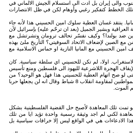
جنوب والى إيران بل ادت الى استسلام الجيش الالماني في
ى تلك الخطط كتفكير رغبي وأوهام لكن في ظل الانتصارات
انيا. ينتقد غسان العطية سلوك امين الحسيني هذا لأنه جاء
لعراقية وبشير الجميل (بعد ان ترحّم عليه) بإسرائيل لأن
ن ضد بولندا؟ وكيف نفسّر تحالف ترومان وتشرتشل مع
 مع الصين لإضعاف الاتحاد السوفيتي؟ التأريخ ملئ بهذه
ف امين الحسيني مع المانيا النازية او حماس الاسلامية مع
الاستغراب. اولا، لم تكن للحسيني اي سلطة سياسية. كان
يقاف الهجرة اللاشرعية لليهود الى فلسطين ومنع تأسيس
ى لو صح اتهام العطية للحسيني هذا فهل هو الوحيد؟ من
هو الزعيم العربي الذي ضحى بالسلطة من اجل وطنه؟ ربما كان الزعيم عبدالكريم قاسم من فعل هذا عندما رفض تسليح المواطنين لمقاومة انقلاب 8 شباط وقال انه لن يجعلها حربا
م الموت.
و تمت تلك المعاهدة لأصبح حل القضية الفلسطينية بشكل
اهدة لكني لم اجد وثيقة رسمية واحدة تؤيد ايا من تلك
 هذا الادعاءات هي في الواقع ليس إلا خرافات سياسية بل