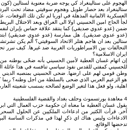
الهجوم على ستالينغراد كي يوجه ضربة معنوية لستالين (كون 
ستالينغراد بعد حصار طويل وهجوم سوفيتي مضاد تحت البرد ا
العسكرية الالمانية المذهلة في اوربا لم تكن تلك التوقعات، على
لجأ الحاج امين الحسيني اولا الى العراق وبعد الاحتلال البري
ضمن (عدو عدوي صديقي) كما ينتقد علاقة حماس بإيران لنفس ال
(عدو عدوي صديقي). هل ممارسة (عدو عدوي صديقي) ابتداع
ستالين بعد ان هاجم هتلر الاتحاد السوفيتي؟ ألم يكن تشرتش
التحالفات بين الامبراطوريات الغربية ضد غيرها. كيف نبرر تح
ايران الاسلامية؟
إن اتهام غسان العطية لأمين الحسيني بأنه ضحّى بوطنه من 
للحسيني كمفتي للقدس نفوذ سياسي تنافسه في هذا عائلة ال
وطن قومي لهم على ارضها. ضحى الحسيني بمنصبه الديني عندم
اهلية، ولو فعل هذا لتغير الوضع لصالحه بسسب شعبيته العار
4 معاهدة بورتسموث وحلف بغداد والقضية الفلسطينية
يقول غسان العطية ما معناه ان حكومة حزب العمال التي اب
آخر. قرأت الكثير من ادعاءات الملكيين عن الحلول السحري
الادعاءات وليس هناك اي ذكرٍ لهذا في مذكرات الساسة البري
تدحضها الوقائع.