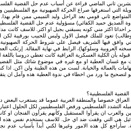
م الاخ الدكتور غسان العطية على المنبر الليبرالي في 17 تشرين ثاني الماضي قراءة عن أس
لة التي استغرقها صراع الحركة الصهيونية مع الفلسطينيين وب
متواضع ثاني قومي بعد الراحل وليد التميمي ممن قام بهذا. 
دوة الصديق حميد الكفائي) مسؤولية عدم حل القضية الفلسطين
احداثا اكثر مني كونه يسبقني بجيل او اكثر. للاسف كانت مدا
وطالب) تعود للملك فيصل الاول وليس للحبيب بورقيبة لكن ال
لتي وافق فيها الشريف فيصل على شروط الحركة الصهيوني
سخته العروبية وسلوكها)، الرابط في نهاية المقالة. إرتكب الع
بوله بأن الكلية العسكرية العراقية كانت تعطي دروسا باللغة الع
ت مع غسان العطية او مع غيره في موضوع شائك مثل القضية
امات بالعمالة والخيانة. لست من هذه الطينة ولن اكن. اذا ك
هو لتصحيح ما ورد من اخطاء في ندوة العطية هذه وآمل ان يتق
العراق خصوصا والمنطقة العربية عموما قد يستغرب البعض دفا
ميله التشدد الفلسطيني ورفض الفلسطينيين لكل الحلول اعتبارا 
والعرب ان يقرأوا المستقبل وكأنهم يقرأون الفنجان او كانوا
سرائيل هي التي وقفت ضد اي حل. للاسف يستخدم نفس هذه الرؤ
ة. سأراجع كل هذه الامور وغيرها لكني أبدأ بأسباب عدم ن