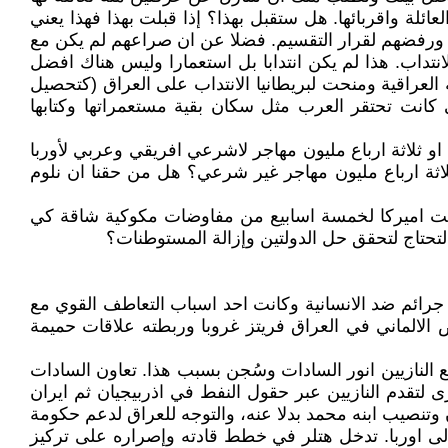
لة واقربائها. هل ستقبل بهذا؟ إذا قبلت بهذا فهذا يعني
ء ورفضهم لقرار التقسيم. فضلا عن ان صراعهم لم يكن مع
نتداب. هذا لم يكن انتدابا بل استعمارا وليس هناك افضل
عراقية ومنحت لبريطانيا الانتداب على العراق (كتحصيل
 كانت تحتقر العرب مثل سكان بقية مستعمراتها وكتابها
ف او ثلاثة ارباع مليون مهاجر لاشرعي افريقي وعربي لأوربا
ثلاثة ارباع مليون مهاجر غير شرعي؟ هل من حقنا ان نلوم
احتاجت اميركا لخمسة اسابيع من مفاوضات مكوكية شاقة كي
تحتاج لتحقق حل الدولتين وإزالة المستوطنات؟
 جرائم ضد الانسانية وكانت احد اسباب التعاطف القوي مع
وض الالماني في العراق فريتز غروبا وربطته علاقات حميمة
ع النازيين انور السادات وسُجن بسبب هذا. تعاون السادات
ى لتقدم النازيين عبر حقول النفط في اذربيجيان ثم ايران
 وتنصيب ابنه محمد بدلا عنه، والتوجه للعراق لدعم حكومة
لى اوربا. تدخل هتلر في خطط قادته وإصراره على تركيز