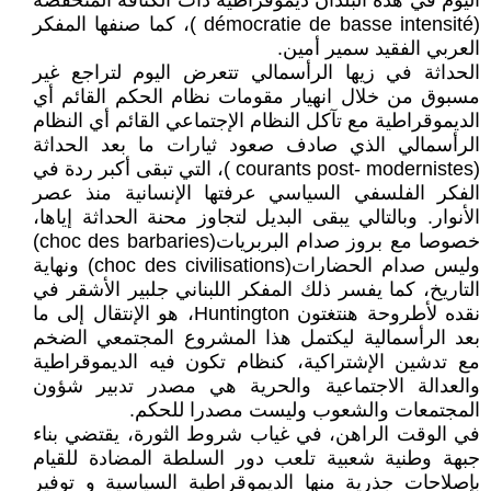
اليوم في هذه البلدان ديموقراطية ذات الكثافة المنخفضة
(démocratie de basse intensité )، كما صنفها المفكر
العربي الفقيد سمير أمين.
الحداثة في زيها الرأسمالي تتعرض اليوم لتراجع غير
مسبوق من خلال انهيار مقومات نظام الحكم القائم أي
الديموقراطية مع تآكل النظام الإجتماعي القائم أي النظام
الرأسمالي الذي صادف صعود ثيارات ما بعد الحداثة
(courants post- modernistes )، التي تبقى أكبر ردة في
الفكر الفلسفي السياسي عرفتها الإنسانية منذ عصر
الأنوار. وبالتالي يبقى البديل لتجاوز محنة الحداثة إياها،
خصوصا مع بروز صدام البربريات(choc des barbaries)
وليس صدام الحضارات(choc des civilisations) ونهاية
التاريخ، كما يفسر ذلك المفكر اللبناني جلبير الأشقر في
نقده لأطروحة هنتغتون Huntington، هو الإنتقال إلى ما
بعد الرأسمالية ليكتمل هذا المشروع المجتمعي الضخم
مع تدشين الإشتراكية، كنظام تكون فيه الديموقراطية
والعدالة الاجتماعية والحرية هي مصدر تدبير شؤون
المجتمعات والشعوب وليست مصدرا للحكم.
في الوقت الراهن، في غياب شروط الثورة، يقتضي بناء
جبهة وطنية شعبية تلعب دور السلطة المضادة للقيام
بإصلاحات جذرية منها الديموقراطية السياسية و توفير