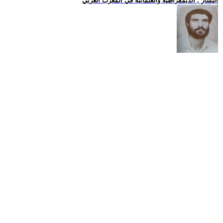
اليسار , الديمقراطية والعلمانية في المغرب العربي