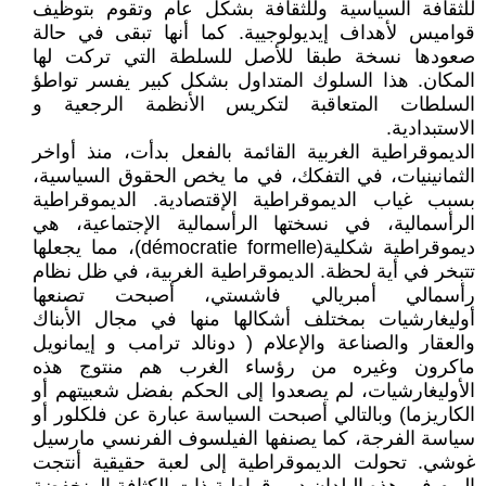
للثقافة السياسية وللثقافة بشكل عام وتقوم بتوظيف
قواميس لأهداف إيديولوجيية. كما أنها تبقى في حالة
صعودها نسخة طبقا للأصل للسلطة التي تركت لها
المكان. هذا السلوك المتداول بشكل كبير يفسر تواطؤ
السلطات المتعاقبة لتكريس الأنظمة الرجعية و
الاستبدادية.
الديموقراطية الغربية القائمة بالفعل بدأت، منذ أواخر
الثمانينيات، في التفكك، في ما يخص الحقوق السياسية،
بسبب غياب الديموقراطية الإقتصادية. الديموقراطية
الرأسمالية، في نسختها الرأسمالية الإجتماعية، هي
ديموقراطية شكلية(démocratie formelle)، مما يجعلها
تتبخر في أية لحظة. الديموقراطية الغربية، في ظل نظام
رأسمالي أمبريالي فاشستي، أصبحت تصنعها
أوليغارشيات بمختلف أشكالها منها في مجال الأبناك
والعقار والصناعة والإعلام ( دونالد ترامب و إيمانويل
ماكرون وغيره من رؤساء الغرب هم منتوج هذه
الأوليغارشيات، لم يصعدوا إلى الحكم بفضل شعبيتهم أو
الكاريزما) وبالتالي أصبحت السياسة عبارة عن فلكلور أو
سياسة الفرجة، كما يصنفها الفيلسوف الفرنسي مارسيل
غوشي. تحولت الديموقراطية إلى لعبة حقيقية أنتجت