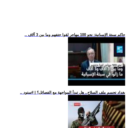
.. حاكم سبتة الإسبانية: نحو 100 مهاجر لقوا حتفهم وما بين 3 آلاف
.. بغداد تحسم ملف السلاح.. هل تبدأ المواجهة مع الفصائل؟ | #ستود