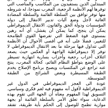
المبتذلين الذين يستفيدون من المكاسب والمناصب التي
توفرها لهم الأنظمة الرجعية، المغرب نموذجا، له شروطه
منها توفر توافق بين السلطة القائمة والسلطة المضادة
الغائبة لأجل وضع آليات تدبير الانتقال إلى دولة
المؤسسات ودولة الحق والقانون. الانتقال الديموقراطي
يمكن أن ينجح، كما يمكن أن يفشل، أي أنه رهين
بمستوى قوة الضغط التي تفرضها القوى الطامحة
للتغيير، فضلا على أنه في أقصى الأحوال أن الأنظمة
التي تتداول فيها مرحلة ما بعد الانتقال الديموقراطي لا
توفر إلا ديموقراطية الواجهة أو العكس حيث يصعد
ائتلاف أحزاب رجعية وأحزاب يسارية انتهازية تسيطر
على الوضع بتواطؤ النظام القائم، كحالة المغرب، ينتج
عنه تراجع عن المكتسبات ويصبح برنامج الإصلاح يخدم
الطبقة المسيطرة وبعض الشرائح من الطبقة
المتوسطة.
عودة الى العجز الديموقراطي في الدول غير
الديموقراطية لأقول أنه مفهوم فيه لغم فكري وسياسي.
التسويق لهذا المفهوم معناه أن الجهة التي تقوم بهذه
الدعاية، سواء تعلق الأمر بالسلطة القائمة أو بجهة
موازية تطمح للوصول إلى الحكم بأية طريقة، تفتقد