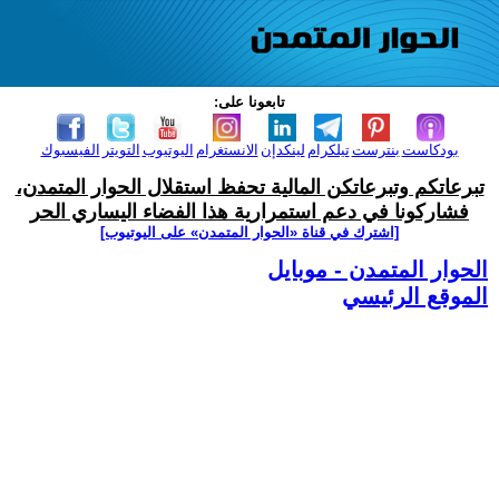
تابعونا على:
بودكاست
بنترست
تيلكرام
لينكدإن
الانستغرام
اليوتيوب
التويتر
الفيسبوك
تبرعاتكم وتبرعاتكن المالية تحفظ استقلال الحوار المتمدن،
فشاركونا في دعم استمرارية هذا الفضاء اليساري الحر
[اشترك في قناة ‫«الحوار المتمدن» على اليوتيوب]
الحوار المتمدن - موبايل
الموقع الرئيسي