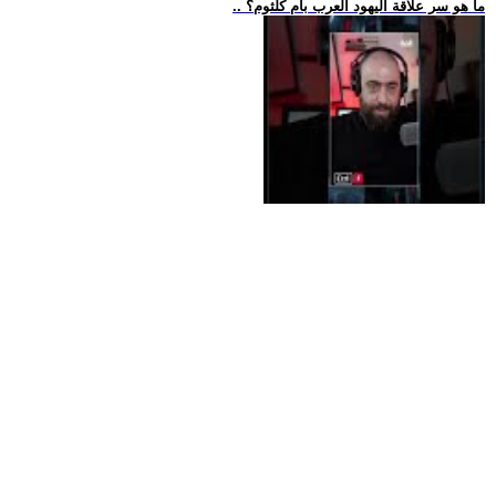
.. ما هو سر علاقة اليهود العرب بأم كلثوم؟