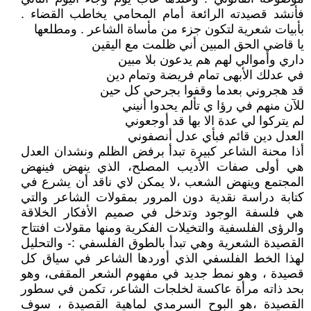
فأنشد قصيدته الرائعة أمام المحامي يخاطب القضاء .
بأبيات شعرية لتكون جزء من مأساة الشاعر . ومطلعها
يا قاضي الحق المبين أني ظلمت مع اليقين
داري وأموالي لهم هم يدعون بلا مبين
في عدلك الأبهى تمام فريضة وتمام دين
قد هجروني بعدما وقفوا بجرحي كل حين
للآن منهم في رؤا ي تألم يحدوا أنيني
لم يتركوا لي عدة الا بها قد أوجعوني
العدل دين قائم فبأي عدل أنصفوني
أذا محنة الشاعر كبيرة تبدأ برفض الظلم ونشدان العدل
هي أولى صفات الأديب المصلح، الذي ينهض فينهض
المجتمع وينهض الشعب ،لا يمكن لاي ناقد أن يشرع في
كتابة دراسة نقدية دون المرور بمقولات الشاعر والتي
هي فلسفة الوجود وتدخل في صميم الأفكار الخلاقة
والرؤى الفلسفية والتخيلات الفكرية ومنها مقولات افتتاح
القصيدة الشعرية وهي تبدأ بالطوق الفلسفي :- والتحليل
لهذا الخط الفلسفي الذي أوردها الشاعر في سياق كل
قصيدة ، وهو نمط جديد في مفهوم الشعر المقفى، وهو
بحد ذاته مرأة عاكسة لخلجات الشاعر، تكمن في سطور
القصيدة ،هو البوح السرمدي لماهية القصيدة ، سوف