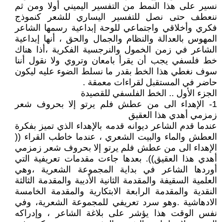
نسير على هذا النمط من التفسير اليميني أولا ومن ثم
ننعطف حتى نصل للتفسير اليساري للشعر كنموذج
فكري وأخلاقي واجتماعي للوحة إبداعية رسمها الشاعر
المهوس بالعدالة والنظام والجمال والحق ، أنها إبداعية
الشاعر في زمن الخمول والنرجسية الفكرية ،أذا هناك
خط فلسفي يجب أن يقرأ بامعان وتروي ولا نقول أننا
سوف نغطي هذا الخط بقدر ما نسلط الضوء عليه ليكون
حاضر في المستقبل لقراءات معمقة .
الجزء الأول .. الخط الفلسفي للقصيدة
1- الإهداء الى من عطش فلم يرتو إلا بحروف شعر
زمزمي أهدي هذا العقيق
عندما قدم الشاعر ديوانه قدمه بالإهداء الذي تميز بفكرة
العطش والماء والبيت الشعري ، عندما خاطب القراء ((
الإهداء الى من عطش فلم يرتو إلا بحروف شعر زمزمي
أهدي هذا العقيق)). بعدها جاءت مقدمات تعريفية التي
أوردها الشاعر في بداية المجموعة الشعرية ،وهي
العلمية السقيفة والمقدمة الثانية الأديبة والمقدمة الثالثة
النقدية والمقدمة الرابعة الابتكارية والمقدمة الخامسة
الادهاشية .وهو سرد تعريفي للمجموعة الشعرية، وفي
نفس الوقت هذا يؤشر على بلاغة الشاعر ، وإدراكه