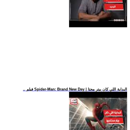
.. فيلم Spider-Man: Brand New Day | البداية اللي كان بيتر محتا