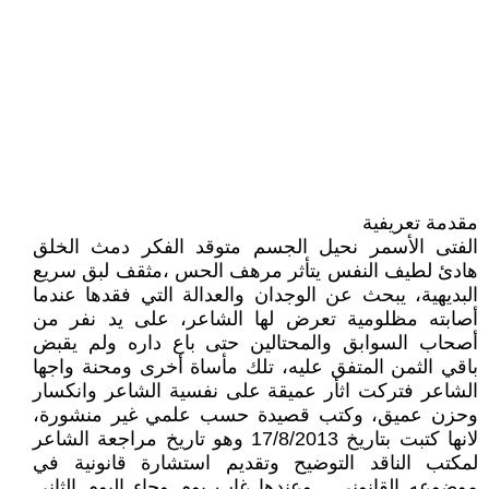
مقدمة تعريفية
الفتى الأسمر نحيل الجسم متوقد الفكر دمث الخلق
هادئ لطيف النفس يتأثر مرهف الحس ،مثقف لبق سريع
البديهية، يبحث عن الوجدان والعدالة التي فقدها عندما
أصابته مظلومية تعرض لها الشاعر، على يد نفر من
أصحاب السوابق والمحتالين حتى باع داره ولم يقبض
باقي الثمن المتفق عليه، تلك مأساة أخرى ومحنة واجها
الشاعر فتركت اثأر عميقة على نفسية الشاعر وانكسار
وحزن عميق، وكتب قصيدة حسب علمي غير منشورة،
لانها كتبت بتاريخ 17/8/2013 وهو تاريخ مراجعة الشاعر
لمكتب الناقد التوضيح وتقديم استشارة قانونية في
موضوعه القانوني . وعندها غاب يوم وجاء اليوم الثاني