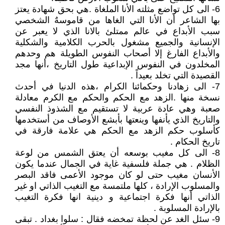
6- الى كل تواضع مثلته الأنا الملغاة .هي بحق شهادة يعتز
بها الشاعر أن الأنا التي الغاها من قاموسهٌ الشخصي
سبب الأبداع في عالم ممتلئ بالانا الذي لا يعبر عن
الإنسانية والجميع مشغول بالحرب الكلامية والشكلية
والأبداع الفارغ إلا أصحاب النفوس الطويلة هم وحدهم
المخلدون في النفوس الإبداعية طول التاريخ ،أنها مجد
القصيدة التي تخلد بعيداً .
7- الى زهادنا وحكمائنا الكرام ،هذه الدنيا في أحدث
نسخة منها .الزهد مع الحكم والحكم مع الكرم معادلة
صعبة وهي عادة عربية لا تستقيم مع الشذوذ النفسي
والتاريخ الذي يأنفها وينعتها بأبشع الأوصاف من أستخدمها
كأسلوب حكم الزهد مع الحكم هي علامة فارقة في
تاريخ الحكام .
8- الى كل مغيب بوسعه أن يعتق الشمس من لوعة
الظلام . هي جملة فلسفية غاية في الجمال عندما يكون
الأنسان مغيب حتى لو كان موجود الأعمى فاقد البصر
والمسلوب الإرادة ، كلها ملتمسة مع التغيب الذاتي او غير
الذاتي أنها فكرة اجتماعية و دينية انها فكرة التغيب
بالإرادة المسلوبة .
9- سئل الغد عن لحظة تمخضه فقال : سلوا بغداد . تبقى