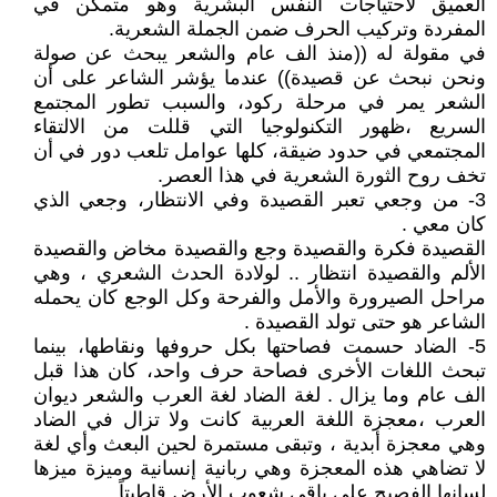
العميق لاحتياجات النفس البشرية وهو متمكن في
المفردة وتركيب الحرف ضمن الجملة الشعرية.
في مقولة له ((منذ الف عام والشعر يبحث عن صولة
ونحن نبحث عن قصيدة)) عندما يؤشر الشاعر على أن
الشعر يمر في مرحلة ركود، والسبب تطور المجتمع
السريع ،ظهور التكنولوجيا التي قللت من الالتقاء
المجتمعي في حدود ضيقة، كلها عوامل تلعب دور في أن
تخف روح الثورة الشعرية في هذا العصر.
3- من وجعي تعبر القصيدة وفي الانتظار، وجعي الذي
كان معي .
القصيدة فكرة والقصيدة وجع والقصيدة مخاض والقصيدة
الألم والقصيدة انتظار .. لولادة الحدث الشعري ، وهي
مراحل الصيرورة والأمل والفرحة وكل الوجع كان يحمله
الشاعر هو حتى تولد القصيدة .
5- الضاد حسمت فصاحتها بكل حروفها ونقاطها، بينما
تبحث اللغات الأخرى فصاحة حرف واحد، كان هذا قبل
الف عام وما يزال . لغة الضاد لغة العرب والشعر ديوان
العرب ،معجزة اللغة العربية كانت ولا تزال في الضاد
وهي معجزة أبدية ، وتبقى مستمرة لحين البعث وأي لغة
لا تضاهي هذه المعجزة وهي ربانية إنسانية وميزة ميزها
لسانها الفصيح على باقي شعوب الأرض قاطبتاً.