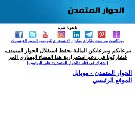
تابعونا على:
بودكاست
بنترست
تيلكرام
لينكدإن
الانستغرام
اليوتيوب
التويتر
الفيسبوك
تبرعاتكم وتبرعاتكن المالية تحفظ استقلال الحوار المتمدن،
فشاركونا في دعم استمرارية هذا الفضاء اليساري الحر
[اشترك في قناة ‫«الحوار المتمدن» على اليوتيوب]
الحوار المتمدن - موبايل
الموقع الرئيسي