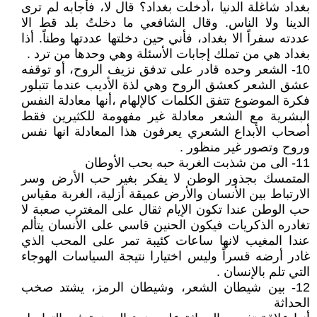
بغداد شاغلة الدنيا ،أدخلت بغداد؟ قال لا، فأجابه لم ترى
الدينا ولا الناس. وقال الشافعي ما دخلتُ بلد قط الا
عددته سفراً الا بغداد، فأني حين دخلتها عددتها وطناً. أذا
بغداد هي من تملك إجابات الأسئلة وهي وحدها من ترد .
10- الشعر وحده قادر على تدفق نزيف الروح، أو توقفه
عشق الشعر كعشق الروح وهي لذة الأديب عندما تتبلور
فكرة الموضوع تتفق الكلمات كالإلهام ،أنها معادلة النفس
البشرية مع الشعر معادلة غير مفهومة للكثيرين فقط
أصحاب الأبداع الشعري يعرفون هذا المعادلة انها نفس
وروح وتصور غير منظور .
11- الى من شذبت الغربة حبه بحب الأوطان
المتمسك بجذور الوطن لا يفكر بغير حب الأرض وسر
الارتباط بين الأنسان والأرض عميقة أزلية، الغربة مقياس
حب الوطن عندا تكون الإيام ثقال على المغترب صعبة لا
تغادره الذكريات فيكون الحنين قاسي على الأنسان يتألم
عندا المغيب لانها ساعات كئيبة تمر على المحب الذي
غادر أرضه قسراً وليس اختيارا نتيجة السياسات الهوجاء
التي تلم بالإنسان .
12- بين شيطان الشعر، وشيطان الرمز، يشتد صخب
الحداثة