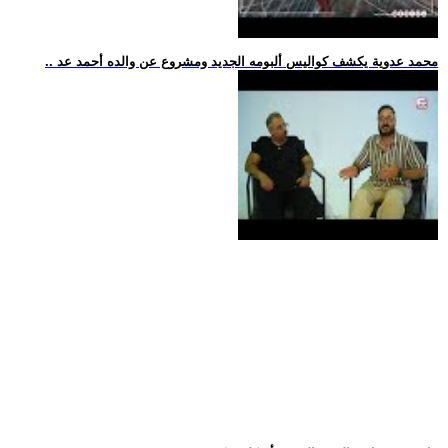
.. محمد عدوية يكشف كواليس ألبومه الجديد ومشروع عن والده أحمد عد