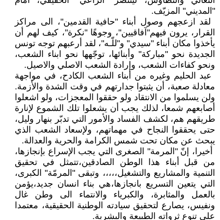
التعالي والتطاوس، ‏لينتصر "الراعي" الحقيقي، أمام
‏‏"المديني" المزيّف‏‎.‎
‏ لقد ازعجهم وصول أبناء "حافية ‏القدمين"، الى مراكز
القرار، يرون ‏فيهم"آفاقيين"، وجوهًا "نكرة"، كيف لهم ‏أن
يأخذوا مكان أبناء "سيدي" و"للّـه"، ‏لقد أرعبهم توجه تونس
الجديدة نحو ‏‏"مباركة" وأبنائها، توجّهها نحو ابناء ‏الشعب،
ونحو كفاءات الشعب، وإرادة ‏الشعب الاصلي والاصيل‎.‎
‏ عبد الحليم وغيره من أبناء الشعب ‏الكادح، في مواجهة
معادلة صعبة، أن ‏يثبتوا جدارتهم في وقت الشدة والأزمة.
‏ولن يسلموا من الانتقاد ولو حققوا ‏المعجزات، ولو اشعلوا
أصابعهم شمعا، ‏لذلك يجب أن يشعلوا تلك الشموع لإنارة
‏طريقهم هم، لكشف الفساد والأمور التي ‏تدبّر بنهار وليل،
حتى يحققوا النجاح في ‏مهماتهم، ولإسعاد الشعب الذي
يبحث عن ‏مكان تحت شمس الكرامة والحرية ‏والعدالة‎.‎
‏ أخيرا، إنّ "المرمة" الصغرى التي ‏يجب الإسراع بإنجازها،
من قبل أبناء ‏هذا الوطن الصادقين،تتمثل في تحقيق
‏التنمية والمشاريع والتشغيل،،،،، وتبقى ‏‏"المرمّة" الكبرى،
التي يتعين التسريع ‏بانجازها،هي بناء انسان جديد،يؤمن
‏بالعمل والمثابرة، والكبرياء والانتماء الى ‏وطن غال
ونفيس، يصارع لتحقيق ‏سيادته الوطنية الحقيقية، معتمدا
على ‏تنوع ثرواته الطبيعة والبشرية‎.‎