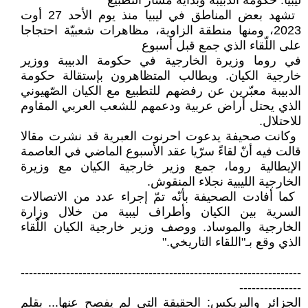
ليبيا: حكومة الدبيبة وبداية مسار التطبيع
‏ تشهد بعض المناطق في ليبيا منذ يوم الأحد 27 أوت
2023، ومنها منطقة الزاوية، ‏مظاهرات شعبيّة احتجاجا
على اللّقاء الذي جمع قبل أسبوع ‏
في روما وزيرة الخارجية في حكومة ‏الدبيبة ووزير
خارجية الكيان. ويطالب ‏المتظاهرون بإستقالة حكومة
الدبيبة ‏معبّرين عن رفضهم للتطبيع مع الكيان ‏الصّهيوني
الذي يحتل أراض عربية ‏ودعمهم للشعب العربي المقاوم
للاحتلال‎.‎
‏ وكانت صحيفة يدعوت احرنوت ‏العبرية قد نشرت مقالا
قالت فيه أنّ لقاءً ‏سرّيا عقد الأسبوع الماضي في العاصمة
‏الإيطالية روما، جمع وزير خارجية ‏الكيان مع وزيرة
الخارجية الليبية نجلاء ‏المنقوش‎.‎
‏ كما أفادت الصحيفة بأنّه تمّ إجراء عدد ‏من الاتصالات
السرية بين الكيان ‏وأطراف ليبية من خلال وزارة
الخارجية ‏والموساد. ووصف وزير خارجية الكيان ‏اللّقاء
الذي وقع بـ"اللقاء التاريخي‎".‎
‏--------------------------------------------------------------------
---------------‏
الجزائر والبريكس: الحقيقة التي لم يفصح عنها‎..‎‏. بقلم