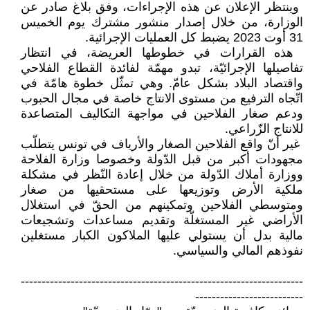
‏ وينتظر الإعلان عن هذه الإجراءات، ‏وفق بلاغ صادر عن
الوزارة، من خلال ‏إصدار منشور مشترك يوم الخميس
31 ‏أوت 2023 يضبط كل العمليات ‏الإجرائية‎.‎
‏ هذه القرارات في خطوطها العريضة، ‏في انتظار
تفاصيلها الإجرائيّة، تبدو مهمّة ‏لفائدة القطاع الفلاحي
واقتصاد البلاد ‏بشكل عامّ. وهي تمثّل خطوة هامّة في
‏اتّجاه الترفيع من مستوى الانتاج خاصة ‏في مجال الحبوب
ودعم صغار الفلاحين ‏في مواجهة التكاليف المتصاعدة
للانتاج ‏الزّراعي. ‏
‏ غير أنّ واقع الفلاحين الصغار ‏والأرياف في تونس يتطلّب
مجهودات ‏أكبر من قبل الدّولة وخصوصا وزارة ‏الفلاحة
ووزارة أملاك الدّولة من خلال ‏إعادة النّظر في مشكلة
ملكية الأرض ‏وتوزيعها على مستحقيها من صغار
‏ومتوسطي الفلاحين وتمكينهم من الحقّ ‏في استغلال
الأراضي غير المستغلّة ‏وتقديم مساعدات وتشجيعات
مالية بدل أن ‏يستولي عليها الملاكون الكبار مستغلين
‏نفوذهم المالي والسياسي‎.‎
‏--------------------------------------------------------------------
--------------------------‏