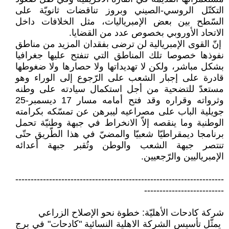
التكتّل الروسي-الصيني ‏وبروز تناقضات ثانويّة على
السّطح بين ‏بعض الإمبرياليات، مثل الخلافات داخل
‏الاتحاد الأوروبي بخصوص عدد من ‏القضايا.‏
‏ إنّ القوى الإمبريالية لن ترضى بفقدان ‏المزيد من مناطق
نفوذها خصوصا تلك ‏المناطق التي تنفتح عليها جغرافيا
بشكل ‏مباشر، ولكن لا تهديداتها ولا حصارها ‏ولا ضغوطها
قادرة على إجبار الشعب ‏على الرّجوع إلى الوراء وهو
مستعدّ ‏للتضحية من أجل استكمال سيادته على ‏وطنه
وثرواته وقراره وقد فتح أمامه ‏مسار 17 ديسمبر-25
جويلية الباب على ‏مصراعيه ليبرهن عن تمسّكه بكرامته
‏الوطنية وما ينقصه إلاّ الانخراط في جبهة ‏وطنيّة تحمل
برنامجا ديمقراطيّا شعبيّا ‏والمضيّ في هذا الطّريق حتّى
تنتصر ‏جبهة الشعب والوطن وتُقبر جبهة أعدائه
‏الإمبرياليين والرّجعيين. ‏
‏--------------------------------------------------------------------
--------------------------‏
شركة كادحات الأهليّة: خطوة نحو الإصلاح الزراعي
‏ يمثّل تأسيس الشركة الاهلية النسائية "كادحات" في برج