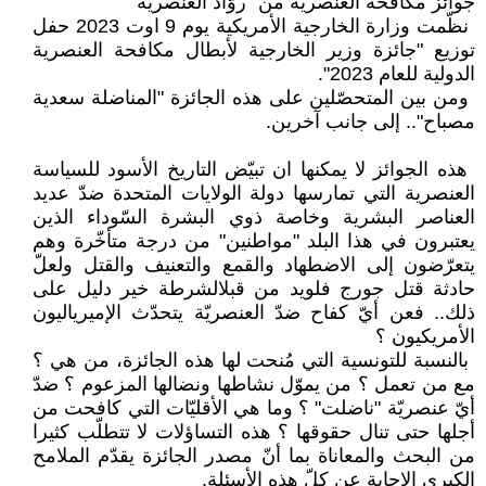
جوائز مكافحة العنصريّة من "روّاد العنصريّة‎"‎
‏ نظّمت وزارة الخارجية الأمريكية يوم 9 اوت 2023 حفل
توزيع "جائزة وزير ‏الخارجية لأبطال مكافحة العنصرية
الدولية للعام 2023". ‏
‏ ومن بين المتحصّلين على هذه الجائزة "المناضلة سعدية
مصباح".. إلى جانب آخرين‎.‎
‏ هذه الجوائز لا يمكنها ان تبيّض ‏التاريخ الأسود للسياسة
العنصرية التي ‏تمارسها دولة الولايات المتحدة ضدّ عديد
‏العناصر البشرية وخاصة ذوي البشرة ‏السّوداء الذين
يعتبرون في هذا البلد ‏‏"مواطنين" من درجة متأخّرة وهم
‏يتعرّضون إلى الاضطهاد والقمع ‏والتعنيف والقتل ولعلّ
حادثة قتل جورج ‏فلويد من قبلالشرطة خير دليل على
‏ذلك.. فعن أيّ كفاح ضدّ العنصريّة ‏يتحدّث الإميرياليون
الأمريكيون ؟
‏ بالنسبة للتونسية التي مُنحت لها هذه ‏الجائزة، من هي ؟
مع من تعمل ؟ من ‏يموّل نشاطها ونضالها المزعوم ؟ ضدّ
‏أيّ عنصريّة "ناضلت" ؟ وما هي ‏الأقليّات التي كافحت من
أجلها حتى تنال ‏حقوقها ؟ هذه التساؤلات لا تتطلّب كثيرا
‏من البحث والمعاناة بما أنّ مصدر ‏الجائزة يقدّم الملامح
الكبرى الإجابة عن ‏كلّ هذه الأسئلة‎.‎