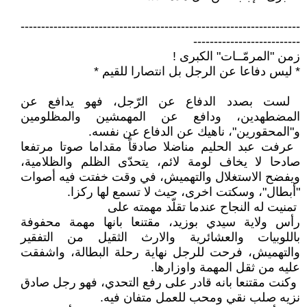
‏--------------------------------------------------------------------
--------------------------‏
زمن "المرمّــات" الكبرى ‏‎!‎
‏* ليس دفاعا عن الرجل بل انتصارا للقيم *‏
‏ لست بصدد الدفاع عن الرّجل، فهو يدافع عن
المضطهدين، ودافع عن المهمشين ‏والمظلومين
و"المحقورين"، ناهيك عن الدفاع عن نفسه‎.‎
‏ عرفت عبد الحليم مناضلا صادقاً مقداما صوتا مرتفعا
صادحا لا يخاف لومة لائم، ‏يتحدّى الظلم والظلامية،
ويفضح الاستغلال والتهميش، في وقت خفتت فيه أصوات
‏‏"أبطال"، وسكتت اخرى، حيث لا تسمع لها ركزا‏‎.‎
‏ تمنيت له النجاح عندما تقلّد مهمته على ‏
رأس ولاية سيدي بوزيد، مقتنعا بانها ‏مهمة محفوفة
باللوبيات والعشائرية ‏والارث الثقيل من التفقير
والتهميش، ‏فرحت للرجل نهاية رحلة البطالة، ‏واشفقت
عليه من ثقل المهمة واوزارها‎.‎
‏ وكنت مقتنعا بانه قادر على رفع ‏التحدي، فهو رجل صادق
نزيه صلب ‏نقي ومحب للعمل متفان فيه‎.‎