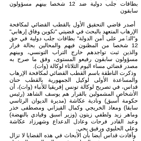
بطاقات جلب دولية ضد 12 شخصا بينهم مسؤولون
سابقون ‏
‏ أصدر قاضي التحقيق الأول بالقطب ‏القضائي لمكافحة
الإرهاب المتعهد ‏بالبحث في قضيتي "تكوين وفاق إرهابي"
‏و"التٱمر على أمن الدولة" بطاقات جلب ‏دولية في حق
12 شخصا من المظنون ‏فيهم والمحالين بحالة فرار
والذين ثبت ‏تواجدهم خارج التراب التونسي، وبينهم
‏مسؤولون سابقون رفيعو المستوى، وفق ‏ما صرح به
مصدر قضائي مساء اليوم ‏الثلاثاء لوكالة (وات)‏‎.‎
‏ وذكرت الناطقة باسم القطب القضائي ‏لمكافحة الإرهاب
والمساعدة الأولى ‏لوكيل الجمهورية بالقطب حنان
قداس، ‏في تصريح لوكالة تونس إفريقيا للأنباء ‏‏(وات)، أن
الأشخاص المشمولين بالقرار ‏هم يوسف الشاهد (رئيس
حكومة أسبق) ‏ونادية عكاشة (مديرة الديوان الرئاسي
‏سابقا) ومعاذ الخريجي وكمال القيزاني ‏ومصطفى خذر
وماهر زيد ولطفي زيتون ‏‏(وزير أسبق وقيادي بالنهضة)
وعبد ‏القادر فرحات وعادل الدعداع وشهرزاد ‏عكاشة
وعلي الحليوي ورفيق يحي‎.‎
‏ وأفادت قداس أيضا بأن الأبحاث في ‏هذه القضايا لا تزال