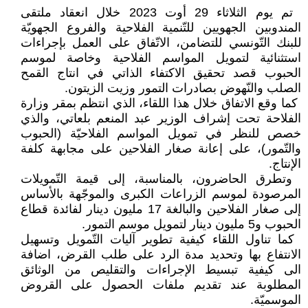
‏ تم يوم الثلاثاء 29 أوت 2023 خلال ‏انعقاد ملتقى
المندوبين الجهويين للتّنمية ‏الفلاحية والفروع الجهويّة
للبنك التّونسي ‏للتضامن، الاتّفاق على العمل بإجراءات
‏استثنائية لتمويل المواسم الفلاحية وخاصة ‏لموسم
الحبوب قصد تحقيق الاكتفاء ‏الذاتي في انتاج القمح
الصلب والنّهوض ‏بصادرات التمور وزيت الزيتون‎.‎
‏ كما وقع الاتفاق خلال هذا اللقاء، الذي ‏انتظم بمقر وزارة
الفلاحة تحت إشراف ‏الوزير عبد المنعم بلعاتي، والذي
خصص ‏للنظر في تمويل المواسم الفلاحيّة ‏‏(الحبوب
والتّمور)، على إعانة صغار ‏الفلاحين على مجابهة كلفة
الإنتاج‎.‎
‏ وتطرق الحاضرون، بالمناسبة، إلى ‏قيمة التّمويلات
المرصودة لموسم ‏الزراعات الكبرى والموجّهة بالأساس
‏إلى صغار الفلاحين والبالغة 17 مليون ‏دينار لفائدة قطاع
الحبوب و5 مليون ‏دينار لتمويل موسم التمور‎.‎
‏ كما تناول اللقاء كيفية تطوير آليات ‏التّمويل وتسهيل
الانتفاع بها وتحديد مدة ‏الرد على طلب القرض، اضافة
الى كيفية ‏تبسيط الإجراءات والتقليص من الوثائق
‏المطلوبة عند تقديم ملفات الحصول على ‏القروض
الموسميّة‎.‎