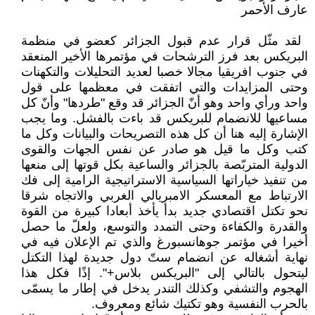
عارف ‏الأحمر
‏ لقد مثّل قرار عدم قبول الجزائر ‏كعضو في منظمة
البريكس بعد فرز ‏الترشحات في مؤتمرها الأخير المنعقد
في ‏جنوب افريقيا مجالا خصبا لعديد ‏التحليلات والتكهنات
وحتى المزايدات ‏والتي اتفقت في معظمها على قول
واحد ‏ورأي واحد وهو أنّ الجزائر قد وقع ‏‏"طردها" وأنّ كل
مساعيها للانضمام ‏للبريكس قد باءت بالفشل. وما يجب
‏الإشارة إليه هنا أن كل هذه التصريحات ‏والبيانات وكل ما
كتب وكل ما قيل هو ‏صادر عن نفس الجهات والقوى
الدولية ‏المتربّصة بالجزائر والساعية بكل قوتها ‏إلى منعها
من تنفيذ خياراتها السياسية ‏الاستراتيجية الرامية إلى فك
الارتباط مع ‏المعسكر الامبريالي الغربي والاتجاه ‏شرقا
نحو تكتل اقتصادي جديد بدأ يأخذ ‏أبعادا كبيرة من القوة
والقدرة والكفاءة ‏وحتى التمدد والتوسع، ولعلّ ما حصل
‏أخيرا في مؤتمر جوهانسبورغ والذي تم ‏الإعلان فيه في
نهاية أشغاله عن انضمام ‏ستّ دول جديدة لهذا التكتل
ليتحول ‏بالتالي إلى "البريكس بلاس+". إذًا فكل ‏هذا
الهجوم والتشفي وكذلك التندر يدخل ‏في إطار ما يسمّى
بالحرب النفسية وهو ‏تكتيك شائع ومعروف. ‏