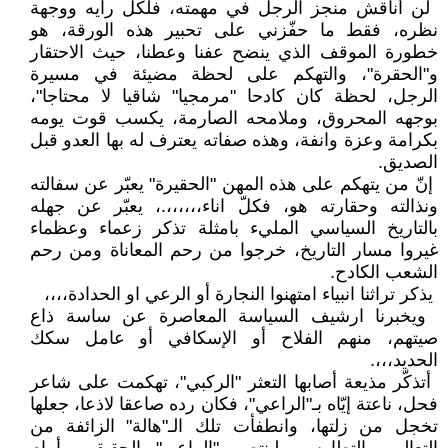
‏ لن أناقش منجز الرجل في مهمته، ‏فلكل رأيه ووجهة
نظره، فقط ما حفّزني ‏على تحبير هذه الورقة، هو
خطورة ‏الموقف الذي ينضح عفنا وعطنا، حيث ‏الاحتقار
و"الحقرة‎"‎، والتهكم على لحظة ‏مضيئة في مسيرة
الرجل، لحظة كان ‏كادحا ‏‎"‎مرمجيا" شاقيا لا محتاجا"،
‏بوجهه المحروق، وملامحه الصارمة، ‏يكسب قوت يومه
بكرامة وعزة وانفة، ‏وهذه صفاته يعترف له بها العدو قبل
‏الصديق‎.‎
‏ إنّ من يتهكم على هذه المهن "الحقيرة" ‏يعبّر عن سفالته
ونذالته وحقارته هو، ‏فكلّ اناء،،،،،،.، يعبّر عن جهله
بالتاريخ ‏السياسي المليء بامثلة تذكر زعماء ‏وعظماء
غيروا مسار التاريخ، خرجوا ‏من رحم المعاناة ومن رحم
الشعب ‏الكادح‎.‎
‏ يذكر تراثنا انبياء امتهنوا النجارة أو ‏الرعي او الحدادة،،،،
‏ ويخبرنا ارشيف السياسة المعاصرة ‏عن ساسة ذاع
صيتهم، منهم الفلاح أو ‏الإسكافي أو عامل سكك
الحديد،،،‎.‎
‏ أتذكّر مذيعة أصابها التعثر "الركبي"، ‏تهكمت على شاعر
فحل، ناعتة إيّاه ‏بـ"الراعي"، فكان رده صاعقا لاذعا، ‏جعلها
تخجل من زلتها، وانطفأت تلك ‏الـ"هالة" الزائفة من