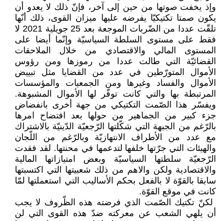
وإذ يخفت صوتها من ‏حين إلى آخر، فإنّ ذلك لا يعدو أن
يكون ‏صمتا تكتيكيّا يفرضه عليها ميزان القوى، ‏ذلك أنّها
تلقّت عددا من الضّربات ‏الموجعة بعد 25 جويلية 2021 لا
فقط ‏على مستوى السلطة السياسيّة وإنّما أيضا ‏على
المستوى المالي والاقتصادي من ‏خلال الملاحقات
القضائيّة التي طالت ‏عددا من رموزها ومن رؤوس
الأموال ‏المتورّطين في عدد من القضايا مثل ‏تبييض
الأموال والفساد وغيرها ومن ‏الجمعيات والمؤسسات
المرتبطة بها ‏والتي كانت توفّر لها الأموال المشبوهة.
‏ويفسّر هذا الصّمت التكتيكي من جهة ‏أخرى بانفضاض
جزء كبير من ‏الجماهير من حولها بعد افتضاح امرها
‏بالرّغم من الجبهة التي شكّلتها الرّجعيّة ‏الدّينيّة بالاشتراك
مع عدد من الأطراف ‏الانتهازيّة وبالرّغم من اللّجان
والهيئات ‏التي جرّتها خلفها لتدعمها في محنتها. لقد ‏فقدت
الرّجعيّة سلطتها السياسيّة وبعض ‏امتيازاتها المالية
والاقتصادية ولكن ‏والاهم من ذلك شعبيتها التي اكتسبتها
‏سابقا بالقوّة لا بالفعل بحكم الأساليب التي ‏استعملتها لمّا
كانت في موقع القوّة.‏
‏ لكنّ تكتيك الصّمت الذي فرضته هذه ‏الظّروف لا يجب
أن يلهي الشعب عن ‏معركته ضدّ هذه القوى التي لن