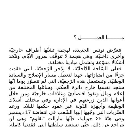
مــــــــــا العمــــــــــل ؟
‏ تتعرّض تونس الجديدة، لهجمة تشنّها ‏أطراف خارجيّة
وأخرى داخليّة. وهي ‏هجمة لا تتوقّف بمرور الأيّام، وتتّخذ
‏أشكالا متنوّعة وتشمل ميادينا مختلفة.‏
‏ فعلى السّاحة الدّاخليّة، لا تدّخر ‏الرّجعيّة، التي فقدت
جزءًا من امتيازاتها، ‏جهدا لتعطّل مسار الإصلاح والسيادة
‏الوطنيّة. وتستعمل هذه الرّجعيّة، التي لم ‏تتصوّر يوما انّها
ستجد نفسها خارج ‏دائرة الحكم، وسائلها المختلفة من
إعلام ‏ومال ونفوذ اقتصاديّ وعلاقات خارجيّة ‏ومن خلال
أعوانها الذين زرعتهم في ‏الإدارة وفي مختلف أسلاك
الوظيفة ‏وأجهزة الدّولة عبر عقود حكمها للبلاد. ‏ورغم
الضّربات التي وجّهها إليها الشّعب ‏في انتفاضة 17 ديسمبر
وفي هبّة 25 ‏جويلية، فإنّها مازالت "تقاوم" وهي لن
‏تتراجع عن ذلك، حتّى تستعيد سلطتها ‏التي فقدتها كاملة.