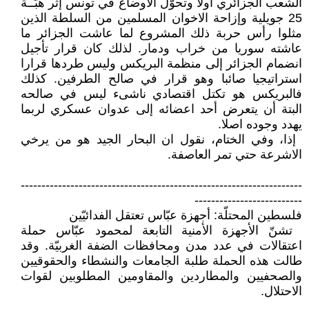
‏الشعب الجزائري أولا وتحوّل الأوضاع ‏في تونس إثر هبّــة
25 جويلية وإزاحة ‏الاخوان المسلمين من السلطة الذين
مثلوا ‏رأس حربة ذلك المشروع لما عاشت ‏الجزائر ما
عاشته سوريا من خراب ‏ودمار. لذلك كان قرار تأجيل
انضمام ‏الجزائر إلى منظمة البريكس وليس ‏طردها قرارا
استراتيجيا صائبا وهو ‏قرار في صالح الطرفين. كذلك
فالبريكس ‏هو تكتل اقتصادي ناشىء ليس في ‏صالحه
البتة أن يتعرض أحد اعضائه إلى ‏عدوان عسكري لربما
يهدد وجوده اصلا.‏
‏ إذا، وفي الختام، نقول ان البحار ‏الجيد هو من يرخي
الاشرعة حتي تمر ‏العاصفة‎.‎
‏--------------------------------------------------------------------
--------------------------‏
فلسطين المحتلّة: أجهزة عبّاس تعتقل الفدائيّين
‏ تشنّ الأجهزة الأمنية التابعة لمحمود عبّاس حملة
اعتقالات في عدد مدن ومحافظات ‏الضفة الغربيّة. وقد
طالت هذه الحملة طلبة الجامعات والنشطاء والحقوقيين
والصحفيين ‏والمطاردين والمقاومين المطلوبين لقوات
الاحتلال‎.‎