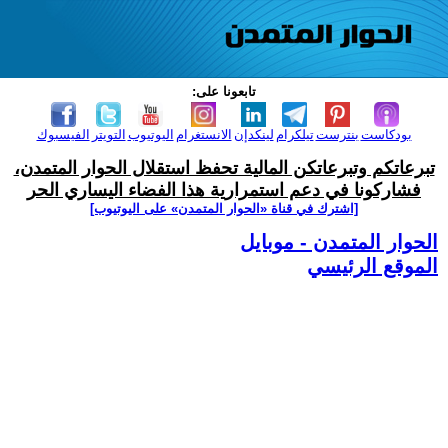
تابعونا على:
بودكاست
بنترست
تيلكرام
لينكدإن
الانستغرام
اليوتيوب
التويتر
الفيسبوك
تبرعاتكم وتبرعاتكن المالية تحفظ استقلال الحوار المتمدن،
فشاركونا في دعم استمرارية هذا الفضاء اليساري الحر
[اشترك في قناة ‫«الحوار المتمدن» على اليوتيوب]
الحوار المتمدن - موبايل
الموقع الرئيسي