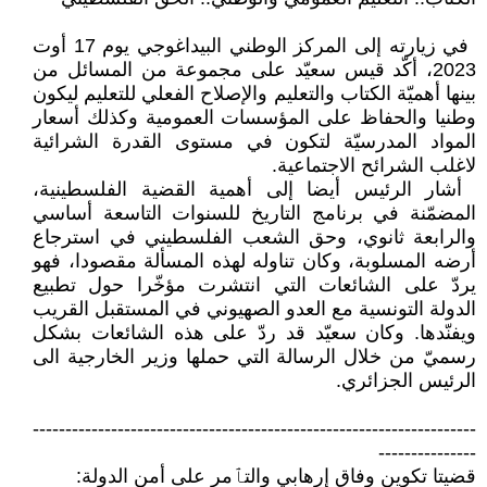
‏ في زيارته إلى المركز الوطني ‏البيداغوجي يوم 17 أوت
2023، أكّد ‏قيس سعيّد على مجموعة من المسائل من
‏بينها أهميّة الكتاب والتعليم والإصلاح ‏الفعلي للتعليم ليكون
وطنيا والحفاظ على ‏المؤسسات العمومية وكذلك أسعار
المواد ‏المدرسيّة لتكون في مستوى القدرة ‏الشرائية
لاغلب الشرائح الاجتماعية‎.‎
‏ أشار الرئيس أيضا إلى أهمية القضية ‏الفلسطينية،
المضمّنة في برنامج التاريخ ‏للسنوات التاسعة أساسي
والرابعة ثانوي، ‏وحق الشعب الفلسطيني في استرجاع
‏أرضه المسلوبة، وكان تناوله لهذه المسألة ‏مقصودا، فهو
يردّ على الشائعات التي ‏انتشرت مؤخّرا حول تطبيع
الدولة ‏التونسية مع العدو الصهيوني في المستقبل ‏القريب
ويفنّدها. وكان سعيّد قد ردّ على ‏هذه الشائعات بشكل
رسميّ من خلال ‏الرسالة التي حملها وزير الخارجية الى
‏الرئيس الجزائري‎.‎
‏--------------------------------------------------------------------
---------------‏
قضيتا تكوين وفاق إرهابي والتٱمر على أمن الدولة:‏