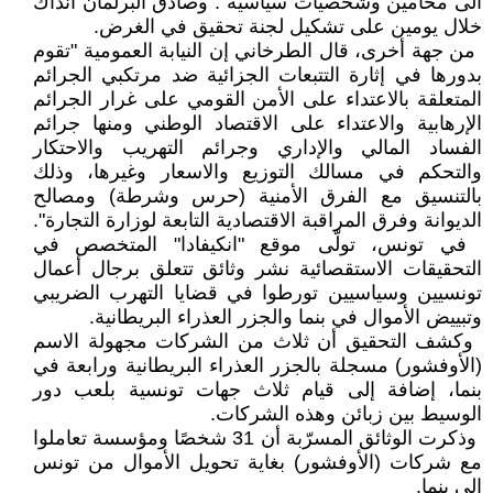
الى ‏محامين وشخصيات سياسية". وصادق ‏البرلمان آنذاك
خلال يومين على تشكيل ‏لجنة تحقيق في الغرض‎.‎
‏ من جهة أخرى، قال الطرخاني إن ‏النيابة العمومية "تقوم
بدورها في إثارة ‏التتبعات الجزائية ضد مرتكبي الجرائم
‏المتعلقة بالاعتداء على الأمن القومي على ‏غرار الجرائم
الإرهابية والاعتداء على ‏الاقتصاد الوطني ومنها جرائم
الفساد ‏المالي والإداري وجرائم التهريب ‏والاحتكار
والتحكم في مسالك التوزيع ‏والاسعار وغيرها، وذلك
بالتنسيق مع ‏الفرق الأمنية (حرس وشرطة) ومصالح
‏الديوانة وفرق المراقبة الاقتصادية التابعة ‏لوزارة التجارة‎".
‏ في تونس، تولّى موقع "انكيفادا" ‏المتخصص في
التحقيقات الاستقصائية ‏نشر وثائق تتعلق برجال أعمال
تونسيين ‏وسياسيين تورطوا في قضايا التهرب ‏الضريبي
وتبييض الأموال في بنما ‏والجزر العذراء البريطانية‎.‎
‏ وكشف التحقيق أن ثلاث من الشركات ‏مجهولة الاسم
(الأوفشور) مسجلة بالجزر ‏العذراء البريطانية ورابعة في
بنما، ‏إضافة إلى قيام ثلاث جهات تونسية بلعب ‏دور
الوسيط بين زبائن وهذه الشركات‎.‎
‏ وذكرت الوثائق المسرّبة أن 31 ‏شخصًا ومؤسسة تعاملوا
مع شركات ‏‏(الأوفشور) بغاية تحويل الأموال من ‏تونس
إلى بنما‎.‎