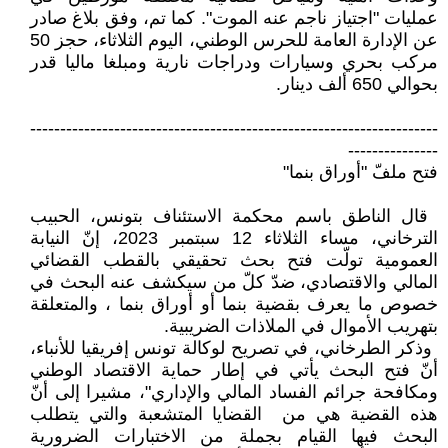
عمليات "اجتياز ‏ناجم عنه الموت". كما تم، وفق بلاغ ‏صادر
عن الإدارة العامة للحرس ‏الوطني، اليوم الثلاثاء، حجز 50
مركب ‏بحري وسيارات ودراجات نارية ومبلغا ‏ماليا قدر
بحوالي 650 ألف دينار‎.‎
‏--------------------------------------------------------------------
---------------‏
فتح ملفّ "أوراق بنما"‏
‏ قال الناطق باسم محكمة الاستئناف ‏بتونس، الحبيب
الترخاني، مساء الثلاثاء ‏‏12 سبتمبر 2023، إنّ النيابة
العمومية ‏تولّت فتح بحث تحقيقي بالقطب القضائي
‏المالي والاقتصادي، ضدّ كلّ من سيكشف ‏عنه البحث في
خصوص ما يعرف ‏بقضية بنما أو أوراق بنما ، والمتعلقة
‏بتهريب الأموال في الملاذات الضريبية‎.‎
‏ وذكر الطرخاني، في تصريح لوكالة ‏تونس إفريقيا للأنباء،
أنّ فتح البحث يأتي ‏في إطار حماية الاقتصاد الوطني
‏ومكافحة جرائم الفساد المالي والإداري"، ‏مشيرا إلى أنّ
هذه القضية هي من ‏‏ القضايا المتشعبة والتي يتطلب
البحث ‏فيها القيام بجملة من الاختبارات ‏الضرورية