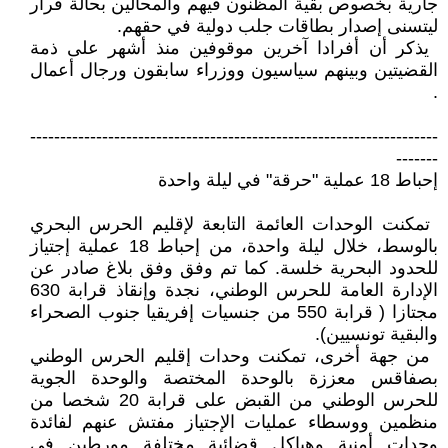
جارية بخصوص ‏بقية المظنون فيهم والمحالين بحالة فرار
‏ليتسنى إصدار بطاقات جلب دولية في ‏حقهم‎.‎
‏ يذكر أن أفرادا آخرين موقوفين منذ ‏أشهر على ذمة
.‎
‏--------------------------------------------------------------------
------‏‏-‏
إحباط 18 عملية "حرقة" في ليلة واحدة
‏ تمكنت الوحدات العائمة التابعة لإقليم ‏الحرس البحري
بالوسط، خلال ليلة ‏واحدة، من إحباط 18 عملية إجتياز
‏للحدود البحرية خلسة. كما تم وفق وفق ‏بلاغ صادر عن
الإدارة العامة للحرس ‏الوطني، نجدة وإنقاذ قرابة 630
مجتازا ‏‏( قرابة 550 من جنسيات إفريقيا جنوب ‏الصحراء
والبقية تونسيين)‏‎ .‎
‏ من جهة أخرى، تمكنت وحدات إقليم ‏الحرس الوطني
بصفاقس معززة بالوحدة ‏المختصة والوحدة الجوية
للحرس الوطني ‏من القبض على قرابة 20 شخصا من
‏منظمين ووسطاء عمليات الإجتياز مفتش ‏عنهم لفائدة
وحدات أمنية وهياكل قضائية ‏مختلفة مورطين في