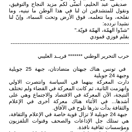
‏ صديقي عبد الحليم، أتمنّى لكم مزيد ‏النجاح والتوفيق،
ونقول للمتشدقين ان لنا ‏في هذا الوطن ما نبنيه، وما
نفلحه، وما ‏نتعلمه، فوق الأرض وتحت السماء، وإنّ ‏لنا
نشيدا نردده‎ :‎
‎"‎شدّوا الهمّة، الهمّة قويّة‎".‎
بقلم فوزي قمودي
-------------------------------------------------------------------
حرب التحرير الوطني ******* فريــد العليبي
‏ في تونس هناك جبهتان متضادتان، ‏جبهة 25 جويلية
وجبهة 24 جويلية‎
دارت المعركة بينهما في السياسة ‏وانتصرت الاولي
وانهزمت الثانية، ثم ‏كانت المعركة في القضاء ولم تختلف
‏النتيجة، الآن المعركة في الاقتصاد ‏والاجتماع وهي على
أشدها... في الأثناء ‏هناك معركة أخرى في الإعلام
والثقافة ‏بدأت نذرها تلوح في الآفاق‎ .‎
‏ جبهة 24 جويلية لا تزال قوية خاصة ‏في الإعلام والثقافة،
هي تمتلك جل ‏الإذاعات والصحف وقنوات التلفزيون
‏ومؤسسات ثقافية نافذة‎.‎