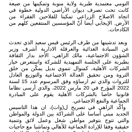
التومي معتمدية طبربة ولاية ‏منوبة وتمكينها من ضيعة
كانت تحت تصرف ديوان الأراضي الدولية خطوة في
اتجاه ‏الاصلاح الزراعي تمكينا للفلاحين الفقراء من
الأرض. الإيجابي أيضا أنّ المؤسسين ‏المنتفعين كلهم من
الكادحات.‏
‏ وبعد تدشينها من طرف الرئيس قيس ‏سعيد الذي تحدث
عن السيادة الغذائية ‏والعرقلة الادارية أشرف وزير
الشؤون ‏الاجتماعية، مالك الزاهي، الأحد بدار ‏الثقافة
بطبربة على الجلسة التمهيدية ‏للشركة واستعرض خيار
الشركات ‏الأهلية، كمنوال تنموي بديل يمكّن من ‏خلق
الثروة ومن تحقيق العدالة ‏الاجتماعية والتوزيع العادل
للثروات ‏والذي تم ارساؤه وفق المرسوم عدد 15 ‏لسنة
2022 المؤرخ في 20 مارس ‏‏2022، والذي أرسى نظاما
قانونيا ‏خاصا بالشركات الأهلية يقوم على ‏المبادرة
الجماعية والنفع الاجتماعي‎ .‎
‏ وأكّد الزاهي في تصريح ل(وات)، ان ‏هذا التاسيس
الجديد مبني أساسا على ‏الشراكة بين الدولة والمواطن
والتي تتوج ‏بتوفير مواطن شغل وعمل لائق وتنمية
‏حقيقية وفقا للإرادة الجماعية للأهالي ‏وتماشيا مع حاجيات