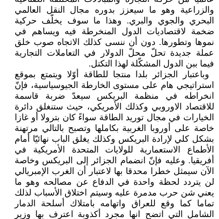
والزراعية ‏وهو ما سيعزز بدوره مجال النقل العالمي
‏البحري والجوي والبري. وهذا ما سوف ‏يخلّف حركية
ضخمة لاقتصاديات الدول ‏المنخرطة فيه ويساهم في
نموها ‏وتطورها. دون أن ننسى كذلك الاتجاه ‏صوب خلق
عملة جديدة تحلّ محلّ ‏الدولار في التعاملات التجارية
فيما ببن ‏الدول المشكّلة لهذا التكتل. ‏
‏ وباعتبار الجزائر بلدا منتجا للطاقة ‏أوّلا ويتمتع بموقع
استراتيجي هام على ‏مستوى الخارطة الجيوسياسية، فإنّ
‏انخراطه في منظمة البريكس سيعدّ ‏ضربة قاسمة
للاقتصاد الاوروبي وكذلك ‏الأمريكي، حيث ستنغلق دائرة
الخيارات ‏في مجال توريد الطاقة سواءً كان بترولا ‏أو غازا
خاصة على أوروبا الغربية ‏بكاملها وتصبح بالتالي مرتهنة
بشكل كلي ‏لإرادة البريكس وكذلك يغلق الباب نهائيّا ‏أمام
الأطماع الاستعمارية للولايات ‏المتحدة الأمريكية في
أفريقيا. وعليه فإنّ ‏انضمام الجزائر إلى البريكس وخاصة
‏الآن سيمثل خطرا محدقا بها لاعتبار أن ‏الغرب الإمبريالي
لن يتردد لحظة واحدة ‏في الدفاع عن مصالحه وهو ما
يعني شن ‏حرب مدمرة عليه وسيتم اختلاق الأسباب ‏لذلك
تماما كما وقع للعراق واتهامه ‏بامتلاك أسلحة الدمار
الشامل التي اتضح ‏انها مجرد أكذوبة اعترف بها وزير