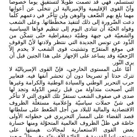
تستسلم، ‏فهي قد تصمت طويلا لتستفيق يوما ‏خصوصا
وأنّ القوى الإقليمية والإمبريالية ‏لن تتخلّى عن أعوانها
مهما بلغ بهم ‏الضّعف والوهن ولن تتأخّر في دعمهم ‏كلّما
دعت الضّرورة إلى ذلك لتنفيذ ‏مخطّطاتها. وعلى الشعب
وقواه الحيّة أن ‏تتنادى اليوم إلى تنظيم قواها السياسية
‏والشعبيّة في جبهة وطنيّة ديمقراطية حتّى ‏تتمكّن من
الذّود عن تونس الجديدة التي ‏ننتظر ولادتها لأنّ الوقوف
في موقع ‏المتفرّج وتشتيت قوى الشعب لا يخدم إلاّ
‏الرّجعيّة وقد يساعد على الإجهاز على ‏هذا الجنين قبل أن
يرى النّور.‏
‏ أمّا على المستوى الخارجي، فإنّ ‏القوى الإمبرياليّة لا
تترك حدثا أو ‏تصريحا دون أن تحشر أنفها فيه. فتعابير
‏حرب التحرير الوطني والسيادة الوطنية ‏والكرامة وغيرها
التي أصبحت متداولة ‏من قبل رئيس الدّولة وتجد لها
صدى في ‏صفوف الشعب تستفزّ تلك القوى التي لا ‏تتأخّر
في شنّ حملات سياسيّة وإعلامية ‏مستغلّة الظروف
الاقتصادية والمالية ‏للبلاد من أجل الضّغط على سلطاتها
قصد ‏القضاء على المسار التحريري في ‏خطواته الأولى
خاصّة في ظلّ الظروف ‏العالمية المتحوّلة ومنها خسارة
بعض ‏القوى الاستعمارية لمجالات هيمنتها على
‏مستعمراتها القديمة في القارّة الأفريقيّة ‏وفي ظلّ صعود