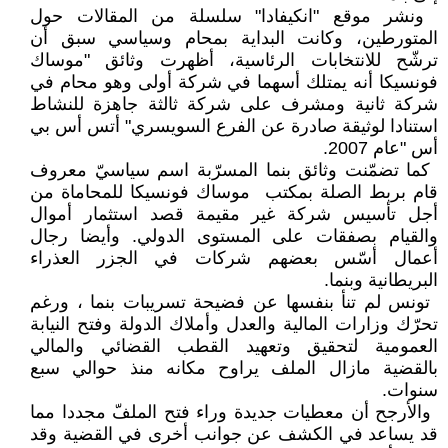
‏ ونشر موقع "انكيفادا" سلسلة من ‏المقالات حول
المتورطين، وكانت البداية ‏بمحام وسياسي سبق أن
ترشّح ‏للانتخابات الرئاسية، أظهرت وثائق ‏‏"موساك
فونسيكا أنه يمتلك أسهما في ‏شركة أولى وهو محام في
شركة ثانية ‏ومشرف على شركة ثالثة جاهزة للنشاط
‏استنادا لوثيقة صادرة عن الفرع ‏السويسري" أتس أس بي
أس "عام ‏‏2007‏‎.‎
‏ كما تضمّنت وثائق بنما المسرّبة اسم ‏سياسيّ معروف
قام بربط الصلة بمكتب ‏‏ موساك فونسيكا للمحاماة من
أجل ‏تأسيس شركة غير مقيمة قصد استثمار ‏أموال
والقيام بصفقات على المستوى ‏الدولي. وأيضا رجال
أعمال أسّس ‏بعضهم شركات في الجزر العذراء
‏البريطانية وبنما‎.‎
‏ تونس لم تنأ بنفسها عن فضيحة ‏تسريبات بنما ، ورغم
تحرّك وزارات ‏المالية والعدل وأملاك الدولة وفتح النيابة
‏العمومية لتحقيق وتعهيد القطب القضائي ‏والمالي
بالقضية مازال الملف يراوح ‏مكانه منذ حوالي سبع
سنوات‎.‎
‏ والأرجح أن معطيات جديدة وراء فتح ‏الملفّ مجددا مما
قد يساعد في الكشف ‏عن جوانب أخرى في القضية وقد