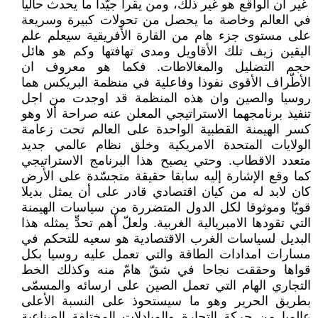
‏ غير أن الواقع هو غير ذلك، ومن يقرأ ‏جيّدا ما يحدث حاليا
في العالم وخاصة ما ‏يحصل من تحولات كبيرة وسريعة
على ‏مستوى جزء هام من القارة الأفريقية ‏سيعلم علم
اليقين زيف تلك الأقاويل ومدى ‏تهافتها وكم هو هائل
حجم التضليل ‏والمغالاطات. فكما هو معروف ان
‏الأطّراف الأقوى نفوذا وفاعلية في منظمة ‏البريكس هما
روسيا والصين وان هذه ‏المنظمة قد اوجدت من اجل
تنفيذ ‏برنامجهما الاستراتيجي المعلن عنه ‏صراحة ألا وهو
كسر الهيمنة القطبية ‏الواحدة على العالم تحت زعامة
الولايات ‏المتحدة الامريكية وخلق نظام عالمي ‏جديد
متعدد الاقطاب. وحتي يصبح هذا ‏البرنامج الاستراتيجي
كما وقع الإشارة ‏إليه سابقا حقيقة متجسّدة على الأرض
‏كان لابد له من كيان اقتصادي قادر على ‏أن يمثل بديلا
قويّا وموثوقا لكل الدول ‏المتضررة من سياسات الهيمنة
التي ‏تقودها الامبريالية الغربية‎.‎‏ ولعلّ أهم تحدٍّ ‏يمثله هذا
البديل لسياسات الغرب ‏الاقتصادية هو سعيه للتحكم في
مسارات ‏امدادات الطاقة والتي تعمل عليه روسيا ‏بكل
قواها وحققت نجاحا في شقّ هامّ منه ‏وكذلك الخط
التجاري الهام التي تعمل ‏الصين على ارسائه والمسمّى
بطريق ‏الحرير وهو ما سيستحوذ على النسبة ‏الأعلى
عالميا من حركة التجارة ‏والمبادلات المختلفة الصناعية