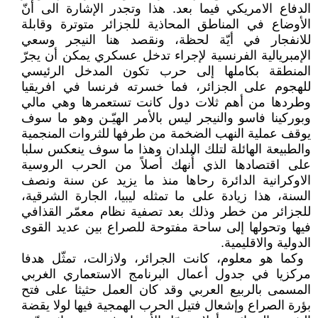
‏الدفاع الامريكي فيما بعد. هذا وتجدر ‏الإشارة الى أنّ
الأوضاع في المناطق ‏المحاذية للجزائر متوترة وقابلة
للانفجار ‏في أيّة لحظة، ونقصد هنا النيجر وسعي
‏الإمبريالية الفرنسية لإجراء تدخل ‏عسكري يمكن أن يجرّ
المنطقة بكاملها ‏إلى حرب تكون المدخل الرئيسي
للهجوم ‏على الجزائر، فما خسرته فرنسا في ‏افريقيا
وطردها من أهم ثلات دول كانت ‏تستعمرها وهي مالي
وبوركينا فاسو ‏والنيجر ليس بالأمر الهيّـن وهو ما سوف
‏يوقف عملية النهب الضخمة من طرفها ‏للثروات المنجمية
والطبيعة الهائلة لتلك ‏البلدان وهذا ما سوف ينعكس سلبا
على ‏اقتصادها الذي أُنهك أصلاً من الحرب ‏الروسية
الاوكرانية الدائرة رحاها منذ ما ‏يزيد عن سنة ونصف
السنة، هذا زيادة ‏على ما تمثله ليبيا، الجارة الشرقية،
‏للجزائر من خطر وذلك بعد تصفية نظام ‏معمّر القذافي
فيها وتحولها إلى ساحة ‏مفتوحة للصراع بين عديد القوى
الدولية ‏والاقليمية‎.‎
‏ وكما هو معلوم، كانت الجرائر، ‏ولازالت، تمثّل هدفا
مركزيا في جدول ‏أعمال البرنامج الاستعماري الغربي
‏المسمى بالربيع العربي وقد كان العمل ‏حثيثا على فتح
بؤرة الصراع وإشعال ‏فتيل الحرب الهمجية فيها لولا يقضة