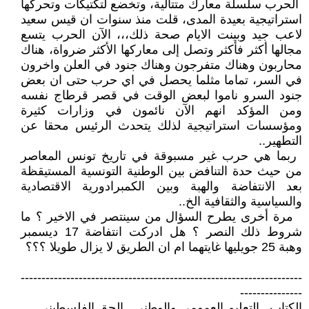
‏ الحرب سلسلة معارك متتالية، وتخضع ‏لتكتيكات وتحركها
استراتيجية بعيدة ‏المدى، قلت منذ سنوات ان قيس سعيد
‏لاعب جيد وبينت الايام صحة ذلك،،، ‏الآن الحرب يتسع
مجالها أكثر فأكثر ‏وتصل إلى معاركها الأكثر ضرواة، هناك
‏محاربون وهناك متفرجون وهناك جنود ‏في العلن واخرون
في السر، تماما مثلما ‏يحصل في اي حرب حتى ان بعض
جنود ‏السرو ناموا لبعض الوقت في قصر ‏قرطاج نفسه
ومن المؤكد انهم الآن ‏نائمون في وزارات كثيرة
ومؤسسات ‏استراتيجية لذلك يتحدث الرئيس محقا عن
‏التطهير‎..‎
‏ ربما هي حرب غير مسبوقة في تاريخ ‏تونس المعاصر
من حيث حدة التنافض ‏بين الوطنية التونسية المستيقظة
بعد ‏الانتفاضة والهبة وبين الكمبرادورية ‏الاقتصادية
والسياسية والثقافية الخ..‏
‎ ‎‏ مرة أخرى يطرح السؤال من سينتصر ‏في الاخير ؟ ما
شروط ذلك النصر ؟ هل ‏ادركت انتفاضة 17 ديسمبر
وهبة 25 ‏جويليها غايتهما ام ان الطريق لا يزال ‏طويلا ؟؟؟
‏--------------------------------------------------------------------
---------------‏
الكتاب.. التعليم العمومي والوطني.. الحق الفلسطيني‏