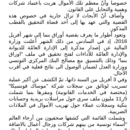
خصوصا وأنّ معظم تلك ‏الأموال هربت باعتماد شركات
وهمية ‏والتحايل على القانون‎ .‎
‏ وأضاف أنّ الأبحاث لا تزال جارية ‏في خصوص هذه
القضية والتي عهد بها ‏إلى أحد قضاة التحقيق بالقطب
المذكور‎.‎
‏ وتعود أطوار ما يعرف بقضية أوراق ‏بنما إلى شهر أفريل
2016، إذ في ‏السادس من ذلك الشهر أعلنت وزارة
‏المالية عن إصدار مذكرة إلى الإدارة ‏العامّة للديوانة
والإدارة العامّة للآداءات ‏لفتح تحقيق في ملف "اوراق
بنما" وذلك ‏بالتنسيق مع مصالح البنك المركزي ‏التونسي
ووزارة العدل لضمان الوصول ‏الى نتائج فعلية في أقرب
الآجال‎.
وفي 3 أفريل من السنة ذاتها، تمّ الكشف ‏عن أكبر عملية
تسريب لوثائق من ‏سجلات شركة "موساك فونسيكا"
‏‏(مختصة في الخدمات القانونية) ومقرها ‏بنما شملت
5ر11 مليون ملف سري ‏حول مراسلات بريدية وحسابات
بنكية ‏وسجلات عملاء حول تهريب الأموال في ‏الملاذات
الضريبية‎.‎
‏ وشملت القائمة التي كشفها صحفيون ‏من أرجاء العالم
"أسماء تونسية من بينهم ‏شركات ورجال أعمال بالاضافة