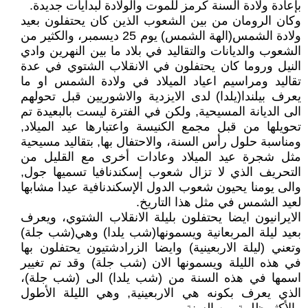
بإعادة ولادة السنة كرمز للموت والولادة لبدايات جديدة.
وكان الرومان من بين الشعوب الذين كان يحتفلون بعيد
ولادة الشمس(الهة الشمس) يوم 25 ديسمبر، والكثير من
الشعوب والديانات والتقاليد في بلاد ما بين النهرين وادي
النيل وروما كان يحتفلون في الانقلاب الشتوي في عدة
تقاليد ومراسيم اعياد الميلاد في ولادة الشمس او ما
يعرف بيلندا(يلدا) لدى الايزدية والاشوريين قبل تحولهم
الى الديانة المسيحية, ولكن في الفترة ليست بالبعيدة تم
تحويلها من قبل مجمع الكنيسة واعتبارها عيد الميلاد,
ومناسبة حلول رأس السنة، والاحتفال بها, بتقاليد مسيحية
مثل شجرة عيد الميلاد وعادات أخرى مع القليل من
التحريف الذي لا تزال شعوب إسكندنافيا تسميها جول,
والى يومنا يحيون شعوب الدول الإسكندنافية عيدا مشابها
لعيد الشمس في مثل هذا التاريخ.
الايرانيون ايضا يحتفلون بليلة الانقلاب الشتوي، ويعرف
بعيد ليلة المربعانية ويسمونها(شب يلدا) وهي(شب جلة)
وتعني (ليلة الاربعينية) وايضا الزرادشتيون يحتفلون بها
في هذه الليلة ويسمونها الان (شب جلة) وقد تم تغيير
اسمها في هذه السنة من (شب يلدا) الى (شب جلة)،
الذي يعرف بكونه هي الاربعينية, وهي الليلة الأطول