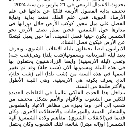
بحدوث الاعتدال الربيعي في 21 مارس من سنة 2024.
تختلف بداية الفصول الأربعة فلكيًا عن بدايتها في علم
الأرصاد الجوية، ففي علم الفلك تعتمد بداية ونهاية
الفصل على ميل محور كوكب الأرض خلال دورانها في
مدارها حول الشمس، فحين يميل نصف الأرض نحو
الشمس يكون حينها فصل الصيف، أما حين يميل مُبتعدًا
عن الأرض فيكون فصل الشتاء.
الايرانيون ايضا يحتفلون بليلة الانقلاب الشتوي، ويعرف
بعيد ليلة المربعانية ويسمونها(شب يلدا) وهي(شب جلة)
وتعني (ليلة الاربعينية) وايضا الزرادشتيون يحتفلون بها
في هذه الليلة ويسمونها الان (شب جلة) وقد تم تغيير
اسمها في هذه السنة من (شب يلدا) الى (شب جلة)،
الذي يعرف بكونه هي الاربعينية, وهي الليلة الأطول
والأكثر ظلمة من السنة.
يتداخل هذا الحدث الفلكي عالميا في الثقافات العديدة
للكثير من الشعوب والأقوام والأمم بشكل مختلف من
شعب إلى آخر، وما يميزه من مظاهر الاعياد والطقوس
والشعائر الدينية والمهرجانات والاحتفالات الأخرى, وكان
قديما في(الانقلاب الشتوي), مفاهيم ولادة الشمس( آلهة
الشمس) او(اله ميترا) شائعة، لتلك الشعوب وكان يحتفل