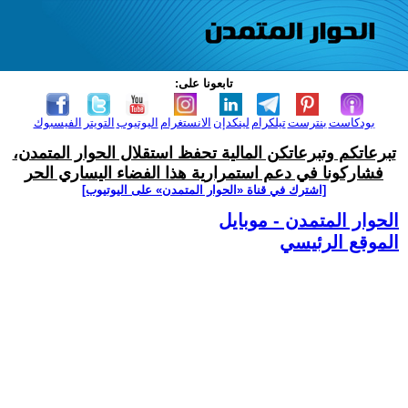
تابعونا على:
بودكاست
بنترست
تيلكرام
لينكدإن
الانستغرام
اليوتيوب
التويتر
الفيسبوك
تبرعاتكم وتبرعاتكن المالية تحفظ استقلال الحوار المتمدن،
فشاركونا في دعم استمرارية هذا الفضاء اليساري الحر
[اشترك في قناة ‫«الحوار المتمدن» على اليوتيوب]
الحوار المتمدن - موبايل
الموقع الرئيسي