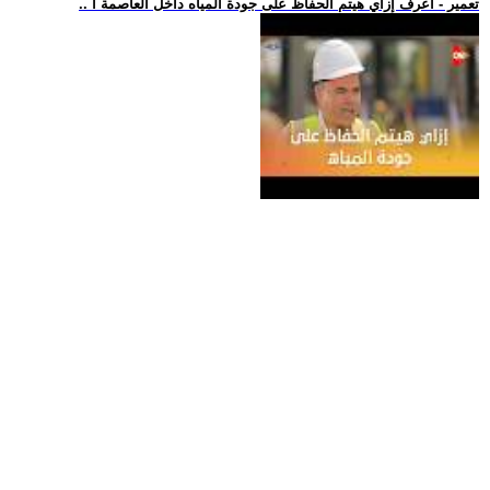
.. تعمير - اعرف إزاي هيتم الحفاظ على جودة المياه داخل العاصمة ا