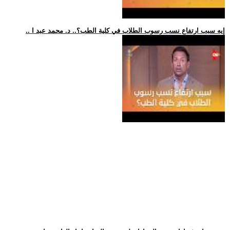
.. إيه سبب ارتفاع نسب رسوب الطلاب في كلية الطب؟.. د. محمد عبد ا