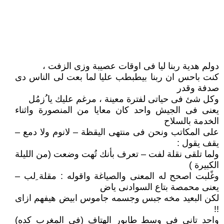
دولم هدية ربنا ليا فى اوقات عصيبة وزى الزفت ،
كنت باحس ان ربنا بيطبطب عليا لما بعت لى الناس دى
صدفة وقدر
وكل شئ فى حياتى لفترة معينة ، مرغم عليك يا ُزمُل
يعنى فى الجيش واحد كان معايا من المنصورة واثناء
الخدمة بالسلاح
على المكاتب ونحن فى منتهى اليقظة – لانوم ولا دمع –
يقف يقول :
ولما تلقى نقلة لفت – تعرف بأنك تُهت وضعت (من الليلة
الكبيرة )
وغًلبت اصحح له المعنى والصياغة واقوله : مقلة ِلب –
يعنى محمصة بتاع السوادنى ياض
لكن البعيد مخه جبس وجسمه جاموس ابيض هيفهم ازاى
!!
واحد تانى فى وسط طابور الهتاف (فى المغرب كده)