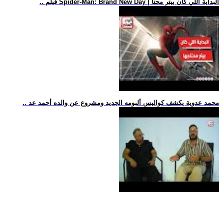
.. فيلم Spider-Man: Brand New Day | البداية اللي كان بيتر محتا
.. محمد عدوية يكشف كواليس ألبومه الجديد ومشروع عن والده أحمد عد