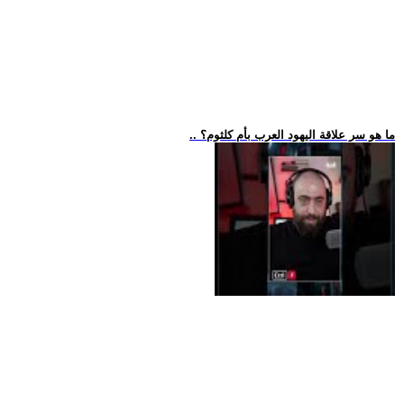
.. ما هو سر علاقة اليهود العرب بأم كلثوم؟