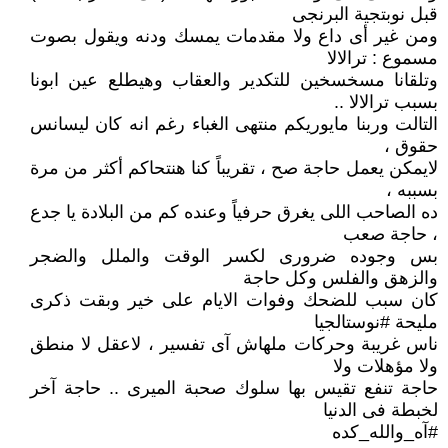
قبل نوبتجية البرنجى
ومن غير أى داع ولا مقدمات يمسك ودنه ويقول بصوت
مسموع : ترالالا
وتلقانا مسخسخين للتكدير والعقاب وهيطلع عين ابونا
بسبب ترالالا ..
التالت وربنا مايوريكم منتهى الغباء رغم انه كان ليسانس
حقوق ،
لايمكن يعمل حاجة صح ، تقريباً كنا هنتحاكم أكثر من مرة
بسببه ،
ده الصاحب اللى يغرق حرفياً وعنده كم من البلادة يا جدع
، حاجة صعب
بس وجوده ضرورى لكسر الوقت والملل والضجر
والزهق والفلس وكل حاجة
كان سبب للضحك وفوات الايام على خير وبقت ذكرى
مليحة #نوستالجيا
ناس غريبة وحركات ملهاش آى تفسير ، لاعقل لا منطق
ولا مؤهلات ولا
حاجة تنفع تقيس بها سلوك صحبة الميرى .. حاجة آخر
لخبطة فى الدنيا
#آه_والله_كده