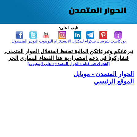
تابعونا على:
بودكاست
بنترست
تيلكرام
لينكدإن
الانستغرام
اليوتيوب
التويتر
الفيسبوك
تبرعاتكم وتبرعاتكن المالية تحفظ استقلال الحوار المتمدن،
فشاركونا في دعم استمرارية هذا الفضاء اليساري الحر
[اشترك في قناة ‫«الحوار المتمدن» على اليوتيوب]
الحوار المتمدن - موبايل
الموقع الرئيسي