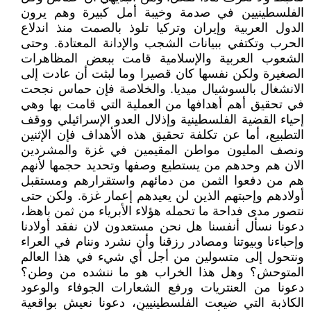
الفلسطينيين في صدمة وخيبة أمل كبيرة وهم يرون
الدول العربية وإيران وتركيا تلوذ بالصمت منذ اندلاع
الحرب وتكتفي ببيانات الشجب والإدانة المعتادة. وحتى
الشعوب العربية والإسلامية قامت ببعض المظاهرات
الصغيرة ولكن نفسها كان قصيرا وما لبثت أن عادت إلى
الانشغال بالسوشيال ميديا. والخلاصة فإن حماس نجحت
في تحقيق أهم أهدافها من العملية التي قامت بها وهي
إحياء القضية الفلسطينية وإذلال العدو الإسرائيلي ووقف
التطبيع، أما عن تكلفة تحقيق هذه الأهداف فإن الإثنين
ونصف المليون مواطن المقيمين في غزة والمشردين
الان هم وحدهم من يستطيع وصفها وتحديد حجمها لأنهم
هم من دفعوا الثمن من دمائهم واستقرارهم ومستقبل
أولادهم وإحبتهم الذين لن يعيدهم إعمار غزة. ولكن حتى
نتصور مدى فداحة ما تحمله هؤلاء الأبرياء من ثمن باهظ،
دعونا نسأل أنفسنا هل نحن مستعدون لان نفقد أولادنا
وإحباءنا وبيوتنا ومصادر رزقنا وأن نشرد وننام في العراء
ونتحول إلى متسولين من أجل أي شيء في هذا العالم
المتوحش؟ وهل هذا الخراب هو ما ننشده من وطن؟
دعونا من العنتريات ورفع الشعارات الجوفاء والوعود
الكاذبة التي ضيعت الفلسطينيين، دعونا نعيش بواقعية