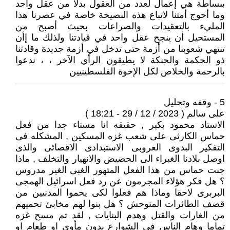
ببساطة هي إعمال لعدد من العقول بدلا من عقل واحد
وما أحوج أمتنا لاتباع هذه النصيحة خاصة في عصرنا هذا
المليء بالتعقيدات والصراعات بحيث أصبح من
المستحيل أن ينجح عقل واحد في قيادتنا ولذلك ما إأن
تنتهي شعوبنا من أزمة حتى تدخل في أزمة جديدة وقادتنا
ذو الحكمة والحنكة لا يطيقون الرأي الآخر ، ، ندعوا
بالرحمة والخلاص لكل الإخوة الفلسطينيين
5 - وقفه وتحليل
على سالم ( 2023 / 12 / 29 - 18:21 )
الاستاذ محمود بكير , حقيقه انا مستاء جدا من فعل
حماس الكارثى على شعب غزه المسكين , المشكله فى
التفكير البدوى العروبى الاستبدادى الاقصائى والذى
اوصل بلادنا الغبراء الى الحضيض والانهيار والتخلف , ماذا
جنت حماس من هذا الفعل المتهور الغبى الغير مدروس
؟ هل فكر هؤلاء المجرمون عن رد فعل اسرائيل الهمجى
البربرى لاحقا وماذا هم فعلوا لكى يحموا المدنيين من
قصف الطائرات المتوحش ؟ هل بنوا لهم مخابئ تحميهم
من الغارات والقتل وهدم البنايات , لقد تم مسح غزه
تماما وهام الناس فى الشوارع بدون مأوى او طعام او