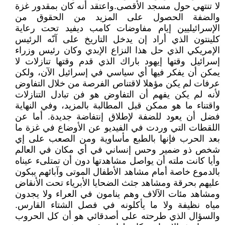
لا تنتهي حول مسجد الأقصى.واعتقد أنه كان بمقدور غزة
والضفة الحصول على المزيد من الحقوق من
الإسرائيليين إيام مفاوضات كامب ديفيد تحت رعاية
كلينتون الذي أراد إن يدخل التاريخ على آنّه الرئيس
الإمريكي الذي حل هذا النزاع الإبدي وكان رئيس وزراء
إسرائيل وقتها إيهود باراك الذي قدم وقتها تنازلات لا
يمكن أن يفكر فيها أي سياسي في إسرائيل الآن، ولكن
عرفات لم يكن مؤهلا لاقتناص الفرصة من خلال التفاوض
لأنه لم يكن يفهم أن التفاوض هو فن تبادل التنازلات
واقتناء ما هو ممكن قبل المطالبة بالمزيد، وفي النهاية
فضل أن يعود للضفة لإطلاق إنتفاضة جديدة. أما عن
اللقطات التي وردت في الفيديو عن الأوضاع في غزة ما
بعد الحرب فإنها بالطبع مأساوية ومن الصعب على إي
شخص ذو ضمير وحس إنساني في أي مكان في العالم
وأيا كانت ملته أن يواصل مشاهدتها دون أن تمتلىء عيناه
بالدموع خاصة أمام مشاهد الأطفال الموتى وآبائهم يبكون
عليهم بحرقة ومشاهد جثث الضحايا الأبرياء تحت الأنقاض
ومشاهد مئات الآلاف وهم ينامون في العراء ولا يجدون
مياه نظيفة ولا ما يأكلونه في فصل الشتاء القارس.
والسؤال الذي طرحته على أصدقائي هو أن كل الحروب