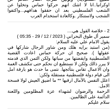
اوكرانيا..انا لا اشك انهم حركوا حماس وتخلوا عن
الشعب الفلسطيني بعد ان حققوا هدافهم...واكتفوا
الشجب ولاستنكار .وكالعادة استخدام العرب
2 - خلاصة القول هي....
سمير أل طوق البحراني ( 2023 / 12 / 29 - 05:35 )
يقول الامام علي عليه السلام:
(من استبد برايه هلك ومن شاور الرجال شاركها في
عقولها ). صحيح ان حركة حماس اعادت القضية
الفلسطينية وايقضتها من سباتها ولكن الثمن الذي قدمته
لا يبرر ذالك ولكن لا نستطيع ان نحكم حتى تنكشف الغمة
وان الاعمال تقاس بنتآئجها. نتمى ما حدث هو بارقة امل
الى قيام دولة فلسطينية مستقلة ولكن:
اعلل التفس بالآمال ارقبها ** ما اضيق العيش لولا فسحة
الامل.
الرحمة والرضوان لشهداء عزة المظلومين واللعنة
الدآئمة على الظالمين.
سلام عليكم