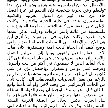
والأطفال يذهبون لمدارسهم وتشاهدهم وهم يلعبون أيضا
"وللعلم وعن تجربة شخصية فإن التعليم في غزة أفضل
حالا من عدد كبير من الـدول العربية والتلاميذ
الفلسطينيون عادة في غاية الجدية والاجتهاد. وكانت
الإولى على دفعتنا في كلية الاقتصاد بجامعة القاهرة بنت
فلسطينية من عائلة ياسر عرفات ولازلت أتذكر أسمها
عزة القدرة، وكانت عبقرية في الرياضيات ولا أدري أين
هي الان". وبالإضافة إلى اللقطات الجميلة للفيديو والتي
توضح كيف أن الحياة كانت آمنة ومستقرة، كان هناك
آلاف العمال الذين يذهبون يوميا إلى إسرائيل للعمل
والاسترزاق لدعم أسرهم، هذه هي حياة البسطاء في كل
أنحاء العالم الذين لا يطمعون في أكثر من بيت وأسرة،
وفرصة عمل ،وأمن واستقرار. وباختصار فإن كل شي
كان يعمل في غزة مزارع ومصانع ومستشفيات ومدارس
بالرغم من بعض الصعوبات والمضايقات التي كانت تأتي
من الجانب الإسرائيلي من وقت لآخر. ولو أننا تأملنا واقع
ما كان قبل الحرب بدقة لوجدنا أن وضع الدولة المستقلة
التي يتحدثون عنها منذ زمن كان شبه قائما في غزة ما
قبل الحرب عكس الحال في الضفة الغربية المليئة
بالمستوطنات وقوات الأمن الإسرائيلية والمشاحنات التي