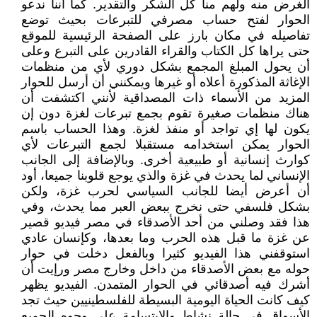
الغرض منه ولهم منا كل الشكر والتقدير. كما أننا ندعو
الحوار لفتح حساب مصرفي للتبرعات بحيث توضع
تفاصيله في مكان بارز على الصفحة الرئيسية للموقع
حتى يراها كل الكتاب والقراء القادرين على التبرع وعلى
أن يحول المبلغ المجمع بشكل دوري لأي من منظمات
الإغاثة المذكورة أعلاه أو غيرها ويمكنني أن أرسل للحوار
المزيد من الأسماء ذات المصداقية لأنني اكتشفت أن
هناك منظمات صغيرة تقوم بجمع تبرعات لغزة دون إن
يكون لها إي تواجد أو منفذ لغزة. وهذا الحساب باسم
الحوار يمكن استخدامه مستقبلا لجمع التبرعات لأي
كوارث إنسانية أو طبيعية أخرى. وبالإضافة إلى الجانب
الإنساني لما يحدث في غزة والذي يوجع قلوبنا جميعا، أود
أن أعرض أيضا للجانب السياسي لحرب غزة، ولكن
بشكل فلسفي حتى نخرج ببعض العبر مما يحدث، وفي
هذا فقد وصلني من أحد الأصدقاء في مصر فيديو قصير
عن غزة ما قبل هذه الحرب وما بعدها، وكإنسان عادي
استوقفني هذا الفيديو كثيرا وبالفعل دخلت في حوار
حوله مع بعض الأصدقاء من داخل وخارج مصر ورإيت أن
أشرك فيه أصدقائي في الحوار المتمدن. الفيديو يظهر
كيف كانت الحياة اليومية البسيطة للفلسطينيين حيث تجد
الأسواق في حالة نشاط والابتسامة على وجوه الجميع