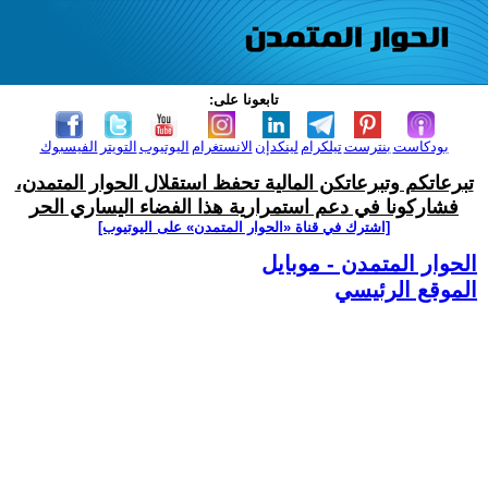
تابعونا على:
بودكاست
بنترست
تيلكرام
لينكدإن
الانستغرام
اليوتيوب
التويتر
الفيسبوك
تبرعاتكم وتبرعاتكن المالية تحفظ استقلال الحوار المتمدن،
فشاركونا في دعم استمرارية هذا الفضاء اليساري الحر
[اشترك في قناة ‫«الحوار المتمدن» على اليوتيوب]
الحوار المتمدن - موبايل
الموقع الرئيسي