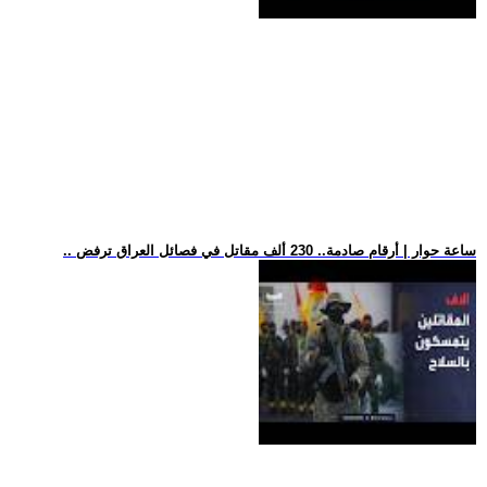
.. ساعة حوار | أرقام صادمة.. 230 ألف مقاتل في فصائل العراق ترفض