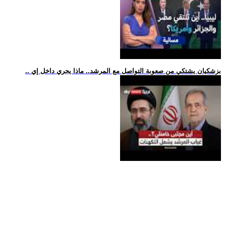
.. بزشكيان يشتكي من صعوبة التواصل مع المرشد.. ماذا يجري داخل إي