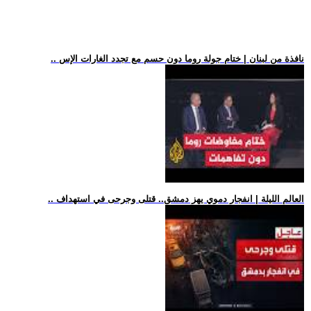
.. نافذة من لبنان | ختام جولة روما دون حسم مع تجدد الغارات الإس
.. العالم الليلة | انفجار دموي يهز دمشق.. قتلى وجرحى في استهداف