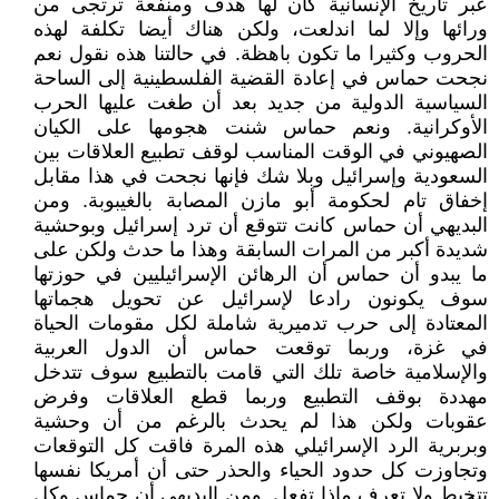
عبر تاريخ الإنسانية كان لها هدف ومنفعة ترتجى من
ورائها وإلا لما اندلعت، ولكن هناك أيضا تكلفة لهذه
الحروب وكثيرا ما تكون باهظة. في حالتنا هذه نقول نعم
نجحت حماس في إعادة القضية الفلسطينية إلى الساحة
السياسية الدولية من جديد بعد أن طغت عليها الحرب
الأوكرانية. ونعم حماس شنت هجومها على الكيان
الصهيوني في الوقت المناسب لوقف تطبيع العلاقات بين
السعودية وإسرائيل وبلا شك فإنها نجحت في هذا مقابل
إخفاق تام لحكومة أبو مازن المصابة بالغيبوبة. ومن
البديهي أن حماس كانت تتوقع أن ترد إسرائيل وبوحشية
شديدة أكبر من المرات السابقة وهذا ما حدث ولكن على
ما يبدو أن حماس أن الرهائن الإسرائيليين في حوزتها
سوف يكونون رادعا لإسرائيل عن تحويل هجماتها
المعتادة إلى حرب تدميرية شاملة لكل مقومات الحياة
في غزة، وربما توقعت حماس أن الدول العربية
والإسلامية خاصة تلك التي قامت بالتطبيع سوف تتدخل
مهددة بوقف التطبيع وربما قطع العلاقات وفرض
عقوبات ولكن هذا لم يحدث بالرغم من أن وحشية
وبربرية الرد الإسرائيلي هذه المرة فاقت كل التوقعات
وتجاوزت كل حدود الحياء والحذر حتى أن أمريكا نفسها
تتخبط ولا تعرف ماذا تفعل. ومن البديهي أن حماس وكل