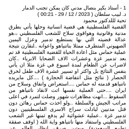
1 - أستاذ بكير بنضال مدني كان يمكن تجنب الدمار
د. لبيب سلطان ( 2023 / 12 / 29 - 00:21 )
تحية لللدكتور محمود
القضية الفلسطينية هي قضية انسانية وحلها يأتي بطرق
مدنية وقانونية وهواقوى سلاح للشعب الفلسطيني ،،هو
عدالة قضيته التي بها يستطيع تدمير وعزل اليمين
الصهيوني المتطرف ممثلا بناتنياهو واعوانه ..لنقارن نتيجة
عملية حماس مثل اعادة الحياة للقضية الفلسطينية قد تم
بعد تدمير غزة وعشرات الاف الضحايا الابرياء ..كان
لاضراب عن الطعام لمدة اسبوع في غزة مثلا ان يأتي
بنفس النتائج بل واكثر او تسيير عشرة الاف طفل لخرق
الحصار ( نتائج مثل انتفاضة الحجارة ) ....كل مايريده
ناتنياهو قدمته له حماس ....استعراض وانفاق وسلاح من
ايران ....حتى العملية نفسها اتت لانقاذ ناتنياهو من
السقوط ...انهت مظاهرات شهور وصلت لتمرد في اعلى
مراتب الجيش والسلطة ..ولو اخذت حماس رهائن دون
قتل مدنيين لبادلت سراح الاسرى الفلسطينيين دون
تدمير غزة ..عملية عشوائية لم يدفع ثمنها غير الشعب
الفلسطيني واستفاد منها ناتنياهو واية الله ( اوقف صفقة
تطبيع السعودية) وبوتين صرف انظار العالم عن