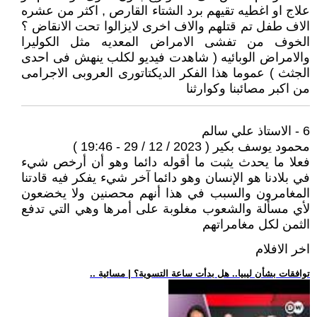
علاج او اغطيه تقيهم برد الشتاء القارص , اكثر من عشره
الاف طفل تم قتلهم والاف اخرى لايزالوا تحت الانقاض ؟
الخوف من تفشى الامراض المعديه مثل الكوليرا
والامراض الوبائيه ( شاهدت فيديو لكلب ينهش فى احدى
الجثث ) عموما هذا الفكر الديكتاتورى العروبى الاجرامى
من اكبر مصائبنا وكوارثنا
6 - الاستاذ علي سالم
محمود يوسف بكير ( 2023 / 12 / 29 - 19:46 )
فعلا ما يحدث يثبت ما أقوله دائما وهو أن أرخص شيء
في بلادنا هو الإنسان وهو دائما آخر شيء يفكر فيه قادتنا
المغامرون والسبب في هذا أنهم محصنين ولا يخضعون
لأي مسألة والشعوب مغلوبة على أمرها وهي التي تدفع
الثمن لكل مغامراتهم
اخر الافلام
.. توافقات بشأن ليبيا.. هل بدأت ساعة التسوية؟ | مسائية