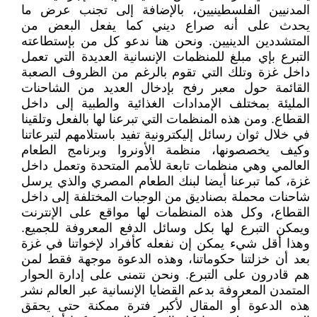
المدنيين الفلسطينيين، بالإضافة إلى تجنب عرض ما
يحدث على أنه صراع ديني كما يفعل البعض من
المتشددين الدينيين. ونحن هنا ندعو كل من بإستطاعته
التبرع بإي مبلغ للمنظمات الإنسانية العديدة التي تعمل
داخل غزة وتلك التي تقوم بالرغم من الظروف الصعبة
القائمة حول معبر رفح بإدخال العديد من الشاحنات
المليئة بمختلف الإمدادات الغذائية والطبية إلى داخل
القطاع. ومن هذه المنظمات التي تبرعنا لها بالفعل وتلقينا
في خلال ثوان رسائل إليكترونية تفيد باستلامهم لتبرعاتنا
وكيف يخصصونها، منظمة الأونروا وبرنامج الطعام
العالمي وهي منظمات تابعة للأمم المتحدة وتعمل داخل
غزة، كما تبرعنا أيضا لبنك الطعام المصري والذي يرسل
شاحنات محملة بصناديق من الوجبات المختلفة إلى داخل
القطاع، وكل هذه المنظمات لها مواقع على الإنترنت
ويمكن التبرع لها بكل وسائل الدفع المعروفة للجميع.
وهذا أقل شيء يمكن إن نفعله كأفراد لإخواتنا في غزة
بعد أن خزلتنا حكوماتنا، وهذه الدعوة موجهة فقط لمن
هم قادرون على التبرع. ونحن نتمنى على إدارة الحوار
المتمدن المعروفة بدعم القضايا الإنسانية عبر العالم نشر
هذه الدعوة أو المقال لأكبر فترة ممكنة حتى يحقق