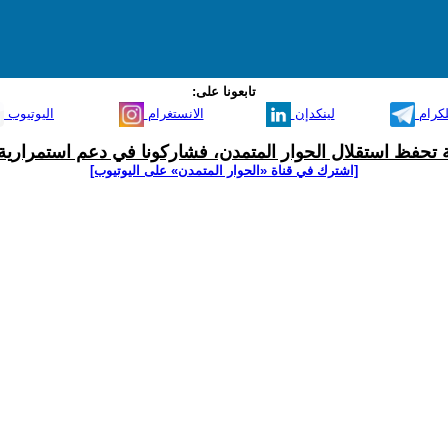
تابعونا على:
لكرام
لينكدإن
الانستغرام
اليوتيوب
ية تحفظ استقلال الحوار المتمدن، فشاركونا في دعم استمرارية 
[اشترك في قناة ‫«الحوار المتمدن» على اليوتيوب]