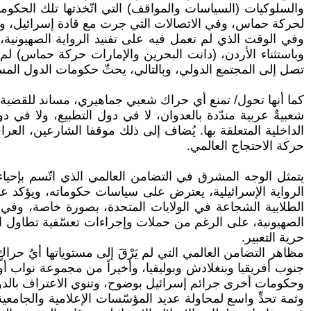
والسلوكيات (السياسات والمواقف) التي اتّخذتها تلك الحكو
لحركة حماس، وفي الاتصالات التي جرت مع قادة إسرائيل، وإد
وفي الوقت الذي لم تعمل فيه على تفنيد الرواية الصهيونية
وباستثناء الأردن، (دانت البحرين والإمارات حركة حماس) لم 
تصل إلى المجتمع الدولي، وبالتالي، يحثّ حكومات الدول المسان
كما أنها تحول/ تمنع أي حراك شعبي جماهيري، مساند للقضية ا
شعبيةٌ عربية مندّدة بالعدوان، لا في دول التطبيع، ولا في دو
الداخلية المتعلقة بها. يُضاف إلى ذلك موقفا الشارعين، الع
حركة الاحتجاج العالمي.
يتمثل الوجه المشرق في التضامن العالمي الذي اتّسم بإحيا
الرواية الإسرائيلية، يعترض على سياسات حكوماته، ويؤكد على 
الطلابية الشجاعة في الولايات المتحدة، بصورة خاصة، وفي ك
الصهيونية، على الرغم من حملات وإجراءات تعسّفية تطاول ال
حرية التعبير.
مظاهر التضامن العالمي التي لم يَرْقَ إلى مستوياتها أيُ حرا
جنوب أفريقيا وبنغلادش وبوليفيا، وأخيراً من مجموعة نواب 
وحكومات أخرى جرائم إسرائيل بوضوح، وتنوي الاعتراف بالدول
وثمة تحدٍّ واسع لمحاولة عديد المؤسّسات الإعلامية والجامعية 