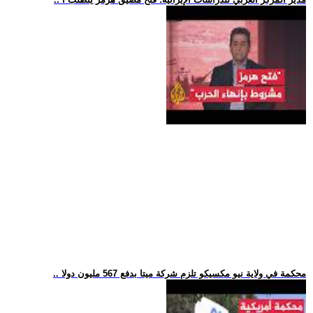
.. محكمة في ولاية نيو مكسيكو تلزم شركة ميتا بدفع 567 مليون دولا