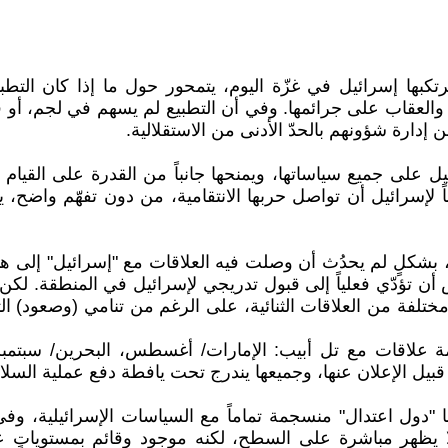
كبها إسرائيل في غزّة اليوم، يتمحور حول ما إذا كان التطبي
سبة والعقاب على جرائمها. وفي أن التطبيع لم يسهم في لجم، 
 إدارة شؤونهم بالحدّ الأدنى من الاستقلالية.
يل على جميع سياساتها، ويمنحها جانباً من القدرة على القيام ب
 لإسرائيل أن تواصل حربها الانتقامية، من دون تفهّم واضح، 
ع، بشكلٍ لم يحدُث أن وصلت فيه العلاقات مع "إسرائيل" إلى هذ
أن تؤدّي فعلياً إلى قبول تدريجي لإسرائيل في المنطقة. لكن
 مختلفة من العلاقات الثنائية، على الرغم من تنامي (وصعود) الت
قبيل الإعلان عنها، وجميعها يندرج تحت يافطة دفع عملية السل
دول اعتدال" منسجمة تماماً مع السياسات الإسرائيلية، وفي الح
ا يظهر مباشرة على السطح، لكنه موجود وقائم بمستوياتٍ ع