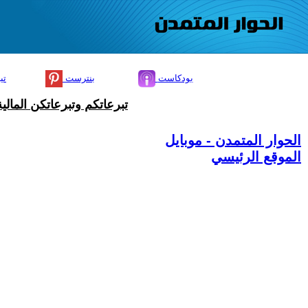
بودكاست
بنترست
تي
تبرعاتكم وتبرعاتكن المال
الحوار المتمدن - موبايل
الموقع الرئيسي