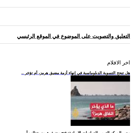
التعليق والتصويت على الموضوع في الموقع الرئيسي
اخر الافلام
.. هل تنجح التسوية الدبلوماسية في إنهاء أزمة مضيق هرمز، أم تؤخر
.. مدير المركز العربي للدراسات الإيرانية: فتح مضيق هرمز يتطلب أ