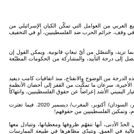
ع العربي من العوامل التي تمكّن الكيان الإسرائيلي من
أو في وقف، جرائم الحرب ضد الفلسطينيين، أو في التخفيف
ما تريد، والتنصّل من أيّ تبعاتٍ قانونية. ويمكن القول إن
يصل إلى درجة التأييد، والمشاركة من الحكومات المطبّعة
ه الدرجة من الوضوح والانفتاح، منذ اتفاقيات كامب ديفيد
 الأخيرة، سرعان ما تمكّنت من القفز إلى أحضان الأنظمة
يار اليميني الأشد إعراضاً عن حقوق الفلسطينيين، وانتهاكاً
وخلال أربعة أشهر فقط، تجرّأت أربع دول عربية على إقامة علاقات مع تل أبيب: الإمارات/ أغسطس، البحرين/ سبتمبر، السودان/ أكتوبر، المغرب/ ديسمبر 2020. فيما تعثرت
ام، وتمكين الفلسطينيين من حقوقهم!
دّ الأدنى، أنها تتفهّم ظروفها ومعطياتها، وتتبادل معها
الية في العمق. وتتبدّى مظاهرها في طبيعة الممارسات