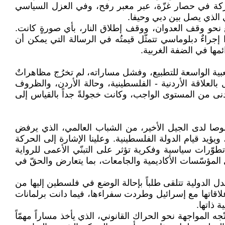
اركة في حصار غزّة، عبر معبر رفح، وفي العزل السياسي
 الذي يصل بين دبي وحيفا.
 نحو وقف العدوان، ووقف إطلاق النار، بأي صورةٍ كانت.
جراءٌ دبلوماسي تتمثّل قيمتُه في الرسالة التي يمكن أن
ئمها في الضفة الغربية.
بية الواسعة للتطبيع، وفشل مساراته، لم تخرُج مظاهراتٌ
 بالعلاقة الأردنية - الفلسطينية، وحالة الأردن، والظروف
أدنى من المستوى الواجب، وكانت خجولةً جداً بالقياس إلى
صوصا لدى الجيل الأخير، من الشباب العالمي، الذي يرفض
ؤيد قيام الدولة الفلسطينية. وعلينا الإشارة إلى الحركة
وّرات سياسية وفكرية تؤثر على التبنّي الأعمى للرواية
لمؤسّسات الأكاديمية والجامعات، بما يتعارض والحقّ في
دل الدولية تتلقى طلباً بإحالة الوضع في فلسطين إليها من
لاقاتها مع إسرائيل وطردت سفراءها، فيما دانت برلمانات
 ذاتها.
ه المواجهة نحو الحراك القانوني، الذي يأخذ مساراً مهمّاً