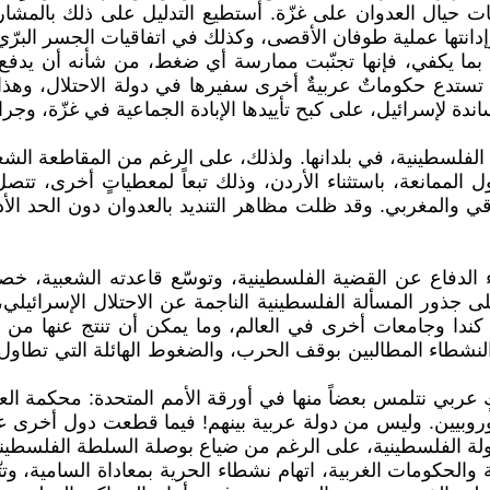
مات حيال العدوان على غزّة. أستطيع التدليل على ذلك بالمش
انتها عملية طوفان الأقصى، وكذلك في اتفاقيات الجسر البرّي
، بما يكفي، فإنها تجنّبت ممارسة أي ضغط، من شأنه أن يدفع
تستدع حكوماتٌ عربيةٌ أخرى سفيرها في دولة الاحتلال، وهذا إ
دة لإسرائيل، على كبح تأييدها الإبادة الجماعية في غزّة، وجرا
لفلسطينية، في بلدانها. ولذلك، على الرغم من المقاطعة الشع
ل الممانعة، باستثناء الأردن، وذلك تبعاً لمعطياتٍ أخرى، تتصل
راقي والمغربي. وقد ظلت مظاهر التنديد بالعدوان دون الحد ال
ء الدفاع عن القضية الفلسطينية، وتوسّع قاعدته الشعبية، خ
جذور المسألة الفلسطينية الناجمة عن الاحتلال الإسرائيلي، وي
ندا وجامعات أخرى في العالم، وما يمكن أن تنتج عنها من تط
نشطاء المطالبين بوقف الحرب، والضغوط الهائلة التي تطاول ا
كٍ عربي نتلمس بعضاً منها في أورقة الأمم المتحدة: محكمة الع
أوروبيين. وليس من دولة عربية بينهم! فيما قطعت دول أخرى ع
ة الفلسطينية، على الرغم من ضياع بوصلة السلطة الفلسطينية
والحكومات الغربية، اتهام نشطاء الحرية بمعاداة السامية، وتتّج