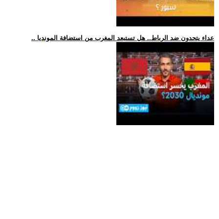
.. عداء يتحدون ضد الرباط.. هل تستبعد المغرب من استضافة المونديا