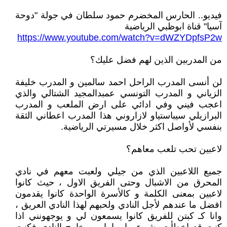
فيديو.. الحارس المخضرم حمود سلطان في جولة "دوحة
آسيا" قناة ابوظبي الرياضية
https://www.youtube.com/watch?v=dWZYDpfsP2w
من المدربين الذين لهم فضل عليك؟
لن أنسى المدرب الراحل احمد سالمين و المدرب خليفة
الزياني و المدرب التونسي عمبدالمجيد الشتالي والذي
اعجب فيني وفي ادائي على ارض الملعب و المدرب
البرازيلي سيباستياو لازاروني هذا المدرب اعطاني الثقة
بنفسي لأواصل اكثر خلال مسيرتي الرياضية.
لاعبين تحب تلعب معاهم؟
جميع اللاعبين الذي من جيلي ولعبت معهم في نادي
المحرق من الاشبال وحتى الفريق الاول ، حيث كانوا
لاعبين بمعنى الكلمة و كالأسرة الواحدة كانوا يقدمون
افضل ما عندهم لأجل النادي ولحبهم لهذا النادي العريق ،
وانا كـ كبتن للفريق كانوا يسمعون لي و يوجهونني اذا