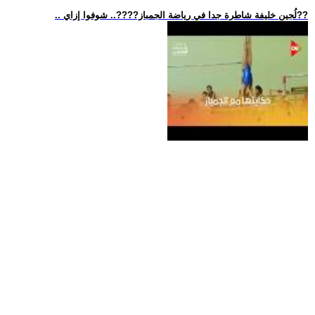
.. لُجين خليفة شاطرة جدا في رياضة الجمباز??‍??.. شوفوا إزاي??