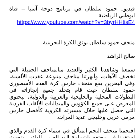
فيديو.. حمود سلطان في برنامج دوحة آسيا – قناة
ابوظبي الرياضية
https://www.youtube.com/watch?v=3byrHHtisE4
متحف حمود سلطان يوثق للكرة البحرينية
صالح الراشد
سمعنا وشاهدنا الكثير والعديد منالمتاحف الجميلة التي
تخطف الآهات، وأبهرتنا متاحف متنوعة عقدت الألسنة،
وفي البحرين يقع متحف حارس كرة القدم الأسطوري
حمود سلطان حيث قام بتخلد جميع إنجازاته في
البطولات المحلية والخليجية والعربية والدولية، ليحتوي
المعرض على جميع الكؤوس والميداليات الألقاب الفردية
التي حصل عليها خلال مسيرته الكروية كأفضل حارس
مرمى عربي وخليجي عديد المرات.
اقتحمنا متحف النجم المتألق في سماء كرة القدم والذي
استقبلنا في محتفه بابتسامة الود العربي الدائم، وتحدث