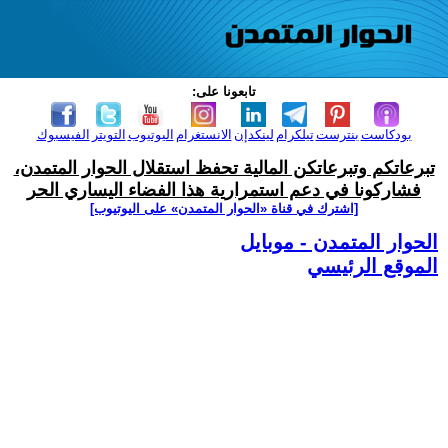
تابعونا على:
بودكاست
بنترست
تيلكرام
لينكدإن
الانستغرام
اليوتيوب
التويتر
الفيسبوك
تبرعاتكم وتبرعاتكن المالية تحفظ استقلال الحوار المتمدن،
فشاركونا في دعم استمرارية هذا الفضاء اليساري الحر
[اشترك في قناة ‫«الحوار المتمدن» على اليوتيوب]
الحوار المتمدن - موبايل
الموقع الرئيسي