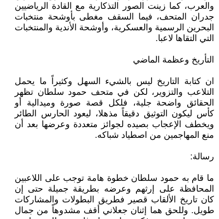
والعرب، كما زينت الصور التذكارية مع القادة الرياضيين
جدران المتحف، فيما السقف مغطى بأوشحة منتخبات
البحرين الرسمية والعسكرية، وأوشحة الأندية والمنتخبات
التي التقاها لاعبا.
التأريخ وعظمة الماضي
ان كتابة التاريخ ليس بالشيء السهل وكثيراً ما يحمل
التلاعب والتزوير، لكن في متحف حمود سلطان تظهر
الحقائق واضحة جلية، فلكل قصة صورة وميدالية أو
كأس ليكون التوثيق دقيقاً مذهلا، ليعود الحارس الطائر
ويخطف الإعجاب بصيده لجوائز متعددة وعرضها بعد أن
منع المهاجمين من اصطياد شباكه.
رسالة:
ما قام به حمود سلطان خطوة هامة توجب على اللاعبين
المحافظة على إرثهم وعرضه بطريقة جميلة حتى إن
كان تاريخ الألقاب قصير فطريق البطولات والمشاركات
طويل. وللحق هما إثنان جعلاني أقف مشدوهاً من جمال