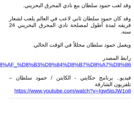
وقد لعب حمود سلطان مع نادي المحرق البحريني.
وقد كان حمود سلطان ثاني لاعب في العالم يلعب لشعار
فريقه لمدة أطول لمصلحة نادي المحرق البحريني 24
سنه.
ويعمل حمود سلطان محللاً في الوقت الحالي.
رابط المصدر
9%88%D8%AF_%D8%B3%D9%84%D8%B7%D8%A7%D9%86
فيديو.. برنامج حكايتي - الكابتن / حمود سلطان –
تلفزيون الشارقة
https://www.youtube.com/watch?v=Igw5ipJW1o8