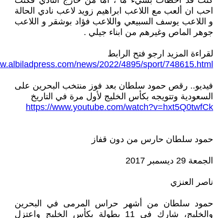
كنت قد اخطأت بشيء ما ، اما من خارج النادي فكنت
احب ان ألعب مع اللاعب ابراهيم زويد لاعب نادي الحالة
و اللاعب يوسف السبيعي واللاعب فؤاد بوشقر و اللاعب
جوهر الماص وغيرهم من ابناء جيلي .
لقراءة المزيد ارجو فتح الرابط
ww.albiladpress.com/news/2022/4895/sport/748615.html
فيديو.. رقص حمود سلطان بعد فوز منتخب البحرين على
السعودية وتتويجه بكأس الخليج لأول مرة في التاريخ
https://www.youtube.com/watch?v=hxt5Q0twfCk
حمود سلطان حارس من دون قفاز
الجمعة 29 ديسمبر 2017
ناصر العنزي
حمود سلطان من أشهر حراس المرمى في البحرين
والخليج، شارك في 11 بطولة بكأس الخليج واعتزل