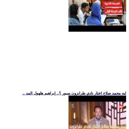
.. ليه محمد صلاح اختار نادي طرابزون سبور ؟.. إبراهيم هلهول المد