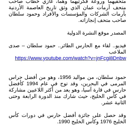
متحفيهما وروعة فكرتيهما وهما، غازي خطاب صاحب
متحف آرمات عمان الذي وثق تاريخ العاصمة الأردنية
بآرمات الشركات والمؤسسات والأفراد وحمود سلطان
صاحب متحف إنجازاته.
المصدر موقع النشرة الدولية
فيديو.. لقاء مع الحارس الطائر.. حمود سلطان – صدى
الملاعب
https://www.youtube.com/watch?v=jnFcgi8Dnbw
حمود سلطان، من مواليد 1956، وهو من أفضل حراس
المرمى في البحرين، وقد توج في عام 1994 كأفضل
حارس في قارة آسيا، وهو يعد من أكثر اللاعبين مشاركة
في كأس الخليج، حيث شارك منذ الدورة الرابعة وحتى
الثانية عشر.
وقد حصل على جائزة أفضل حارس في دورات كأس
الخليج 1976 وكأس الخليج 1990.