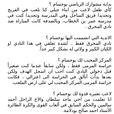
بداية مشوارك الرياضي بوحسام ؟
كأي طفل لاعب من ابناء جيلي كنا نلعب في الفريج
وتحديدا فريق الساحل وفي المدرسة وتحديدا كنت في
مدرسة عمر بن الخطاب، وبالصدفة كانت المباراة ضد
نادي المحرق .
الاندية التي انضممت اليها بوحسام ؟
نادي المحرق فقط .. لشدة تعلقي في هذا النادي او
الكيان الكبير و ولائي له بشكل كبير جداً.
المركز المحبب لك بوحسام ؟
حراسة المرمى فقط ، ولكن سابقاً عندما كنت صغيراً
قبل دخولي النادي كنت احب ان اسجل الهدف ولكن
بعدها بدأت أتألق في الحراسة الى اعتزالي ، فكانت
حراسة المرمى المركز المحبب لي على ارض الملعب.
لاعب تعتبره قدوة لك بوحسام ؟
انا تعلمت من اخي ماجد سلطان والاخ الراحل أحمد
سالمين والحكم السابق في ألعاب القوى والكرة الطائرة
الأستاذ احمد صالح بودلامة.