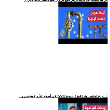
.. النشرة الاقتصادية | قفزة بنسبة 550% في أسعار الأدوية بتونس و