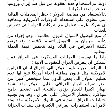
دولة. تم استخدام هذه العقوبة من قبل ضد إيران وروسيا
بعد حربها ضد اوكرانيا
3.الاستبعاد من مقاصة الدولار : حظر المعاملات المالية
التي تنطوي على استخدام الدولارات الأمريكية ومعاقبة
أي شركة غربية تتعامل مع شركات الدولة التي تتعرض
للعقاب
4. منع الوصول لأسواق الديون العالمية : وهو إجراء من
شأنه الحرمان من التمويل لتنمية الاقتصاد وقد ترتفع
تكلفة الاقتراض في البلاد وقد تنخفض قيمة العملة
الوطنية
واذا ما توسعت العمليات العسكرية في العراق فمن
الممكن ان يتعرض العراق للعقوبات الآتية :
1. التوقف عن تسليم الدولار الى العراق اذ ان القوانين
الامريكية مثل قانون معاقبة أعداء أمريكا تتيح لها عدم
تسليم الدولار الى بعض الدول مما سيخفض كثيرا من
سعر صرف الدينار العراقي مقابل الدولار وقد نشهد
انهيار اكبيرا للدينار يؤدي بالنتيجة الى تضخم جامح
سيذكرنا بالحصار الأمريكي على العراق . وقد يتم تجميد
احتياطات العراق النقدية في البنوك الامريكية وقد يمتد
الامر الى استثمارات العراقي الكبيرة في سندات الخزانة