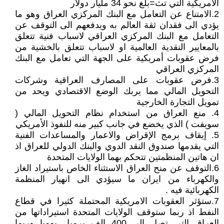
الامريكية التي تث=بلغ نحو 34 مليار دولار
2.الامتناع عن التعامل مع البنك المركزي العراق وهو ما
يؤدي الى فقدان ثقة العالم به ويدفعهم الى التوقف عن
التعامل مع البنك المركزي العراقي لاسباب فنية تتعلق
بالمعايير النقدية العالمية او لاسباب تتعلق بالخشية من
فرض عقوبات أمريكية على الجهة التي تعامل مع البنك
المركزي العراقي
3.فرض عقوبات على المصارف العراقية وشركات
التحويل المالي مما يربك الوضع الاقتصادي ويحد من
تمويل التجارة الخارجية
4. منع العراق من استخدام نظام التحويل المالي (
سويفت ) الذي يخضع في جانب كبير منه للنفوذ الأمريكي
5. إيقاف برمج الإقراض والاعمار والمساعدات الفنية
التي يقدمها صندوق النقد الدوي والبنك الدولي للعراق اذ
ان هاتين المنظمتين تتحكم بهما الولايات المتحدة
6.التوقف عن منح العراق الاستثناء الخاص باستيراد الغاز
والكهرباء من ايران ما سيؤدي الى انهيار المنظمة
الكهربائية فيه .
7.ستؤثر العقوبات الامريكية المحتملة كثيرا في قطاع
النفط اذ ربما ستوقف الولايات المتحدة استيراداتها من
العراق التي تصل الى 400 الف برميل يوميا وربما