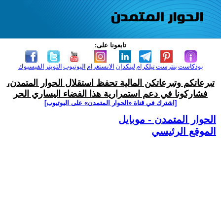
تابعونا على:
بودكاست
بنترست
تيلكرام
لينكدإن
الانستغرام
اليوتيوب
التويتر
الفيسبوك
تبرعاتكم وتبرعاتكن المالية تحفظ استقلال الحوار المتمدن،
فشاركونا في دعم استمرارية هذا الفضاء اليساري الحر
[اشترك في قناة ‫«الحوار المتمدن» على اليوتيوب]
الحوار المتمدن - موبايل
الموقع الرئيسي