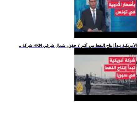
.. شركة HKN الأمريكية تبدأ إنتاج النفط من أكبر 7 حقول شمال شرقي