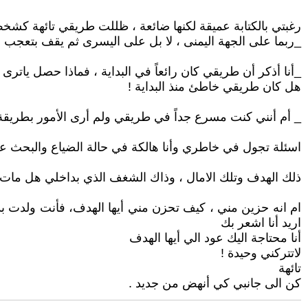
رغبتي بالكتابة عميقة لكنها ضائعة ، ظللت طريقي تائهة ك
_ربما على الجهة اليمنى ، لا بل على اليسرى ثم يقف بتعجب
_أنا أذكر أن طريقي كان رائعاً في البداية ، فماذا حصل ياترى
هل كان طريقي خاطئ منذ البداية !
_ أم أنني كنت مسرع جداً في طريقي ولم أرى الأمور بطريقة
اسئلة تجول في خاطري وأنا هالكة في حالة الضياع والبحث عن 
ذلك الهدف وتلك الامال ، وذاك الشغف الذي بداخلي هل مات 
ام انه حزين مني ، كيف تحزن مني أيها الهدف، فأنت ولدت بد
اريد أنا اشعر بك
أنا محتاجة اليك عود الي أيها الهدف
لاتتركني وحيدة !
تائهة
كن الى جانبي كي أنهض من جديد .