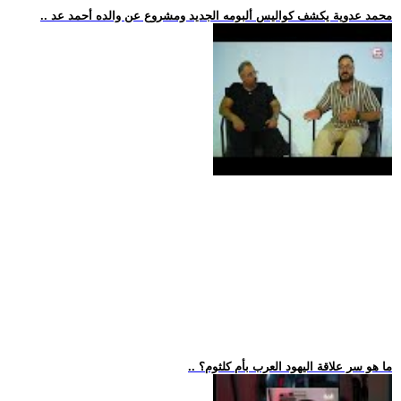
.. محمد عدوية يكشف كواليس ألبومه الجديد ومشروع عن والده أحمد عد
.. ما هو سر علاقة اليهود العرب بأم كلثوم؟