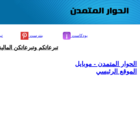
بودكاست
بنترست
تي
تبرعاتكم وتبرعاتكن المال
الحوار المتمدن - موبايل
الموقع الرئيسي