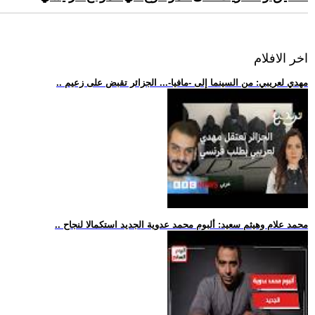
اخر الافلام
.. مهدي لعريبي: من السينما إلى -مافيا-... الجزائر تقبض على زعيم
.. محمد علام وهيثم سعيد: ألبوم محمد عدوية الجديد استكمالا لنجاح