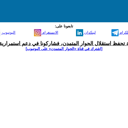
تابعونا على:
لكرام
لينكدإن
الانستغرام
اليوتيوب
ية تحفظ استقلال الحوار المتمدن، فشاركونا في دعم استمرارية 
[اشترك في قناة ‫«الحوار المتمدن» على اليوتيوب]