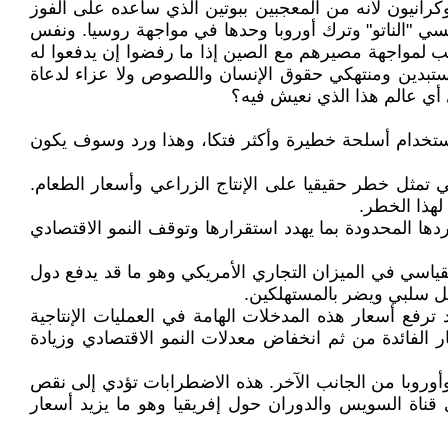
كرانيون لأنه من المعجبين ببوتين الذي ساعده على الفوز
سي "الناتو" وترك أوروبا وحدها في مواجهة روسيا. ونفس
ب لمواجهة مصيرهم مع الصين إذا ما رفضوا إن يدفعوا له
ستبدين ومنتهكي حقوق الإنسان واللصوص ولا عزاء لدعاة
ى أي عالم هذا الذي نعيش فيه؟
ستخدام أسلحة خطيرة وأكثر فتكا، وهذا ورد وسوف يكون
 تمثل خطر حقيقيا على الإنتاج الزراعي وأسعار الطعام.
لهذا الخطر.
ردها المحدودة بما يهدد استقرارها وتوقف النمو الاقتصادي
لقياسي في الميزان التجاري الأمريكي وهو ما قد يدفع دول
كل سلبي ويضر بالمستهلكين.
ترفع أسعار هذه المدخلات الهامة في العمليات الإنتاجية
 الفائدة من ثم انخفاض معدلات النمو الاقتصادي وزيادة
روبا من الجانب الآخر. هذه الاضطرابات تؤدي إلى نقص
 قناة السويس والدوران حول إفريقيا وهو ما يزيد أسعار