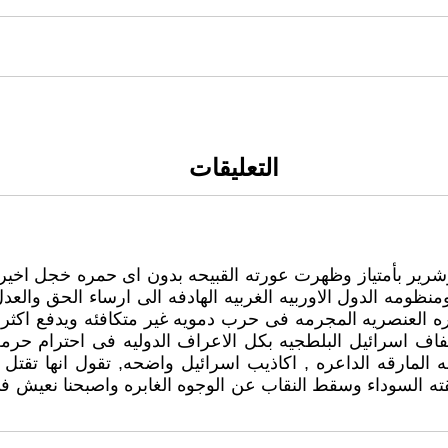
التعليقات
شرير بأمتياز وظهرت عورته القبيحه بدون اى حمره خجل اخيرا ,
نظومه الدول الاوربيه الغربيه الهادفه الى ارساء الحق والعد
العنصريه المجرمه فى حرب دمويه غير متكافئه ويدفع اكثر 
فاف اسرائيل البلطجيه بكل الاعراف الدوليه فى احترام حرمه
 المارقه الداعره , اكاذيب اسرائيل واضحه, تقول انها تقتل م
قته السوداء وسقط النقاب عن الوجوه الغابره واصبحنا نعيش فى