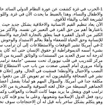
1-الحرب في غزة كشفت عن عورة النظام الدولي السائد حاليا
والاطفال والنساء، وهذا بالضبط ما يحدث الآن في غزة. والل
لشريعة الغاب والبقاء للأقوى.
الآن يعاد تنظيم القيم الانسانية والاخلاقية بشكل جديد حيث 
باعتبارها أهم من حق الفرد في التعبير عن نفسه. والأكثر من
الكثير من الدول الفقيرة فيما يتعلق بالتجارة الخارجية والاست
للإنسانية وحق الحياة للضعفاء وأهلا بعالم الاستبداد والوحوش و
2-في أمريكا تشير التوقعات والاستطلاعات إلى أن ترامب سي
بشيء أسمه الديموقراطية أو حقوق الإنسان حتى أنه كان يسم
لدرجة أنه سرق العديد من المستندات والوثائق السرية من الب
مركز للتدريب في قلب نيويورك تحت مسمي "جامعة ترامب"! 
وأثناء مروري أمام المبنى صعدت من باب حب الاستطلاع للسؤ
النصب والاحتيال والأونطة! فمشيت في الحال. وفور إعلان ف
نشر في الصحافة والتليفزيون أنه تم تعويض كل من دفعوا ر
مكلفة جدا في أمريكا. والسؤال المهم هو لماذا يفضل أع
الجماهير البسيطة من خلال لغته السوقية والسخرية من الآخر
ترامب قوي ويفعل ما يريد مهما كانت التبعات والعواقب وكمث
ردود فعل الدول الإسلامية وشعوبها، وعلى ما يبدو فإنه كان
وهو يتكلم بشكل ساخر بأنه قيل له أن الاحتجاجات سوف تخر