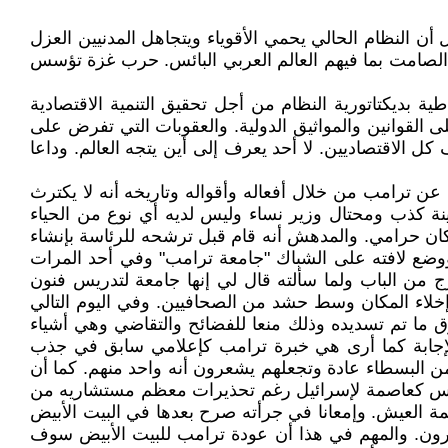
ن النظام الحالي يحمي الأقوياء ويتجاهل المدنيين العزل
 الصامت بما فيهم العالم العربي البائس. حرب غزة تؤسس
طية بديكتاتورية النظام من أجل تحقيق التنمية الاقتصادية
ى القوانين والمواثيق الدولية. والعقوبات التي تفرض على
 كل الاقتصاديين. لا أحد يعرف إلى أين يتجه العالم. وداعا
عن ترامب من خلال أفعاله وأقواله وتاريخه أنه لا يكترث
نة كذب ومحتال وزير نساء وليس لديه أي نوع من الحياء
 كان حرامي. والمدهش أنه قام قبل ترشحه للرئاسة بإنشاء
وضع لافته على الشباك "جامعة ترامب" وفي أحد المرات
 من الباب ولما سألته قال لي إنها جامعة لتدريس فنون
إخلاء المكان وسط حشد من الصحافيين. وفي اليوم التالي
 ما تم تسديده وذلك منعا للفضائح والتقاضي وهي أشياء
لإجابة كما أرى هي خبرة ترامب كإعلامي سابق في جذب
ن البسطاء عادة وتجعلهم يشعرون أنه واحد منهم. كما أن
بالقدس كعاصمة لإسرائيل رغم تحذيرات معظم مستشاريه من
ة العيش. وإمعانا في جرأته صرح بعدها في البيت الأبيض
ترون. والمهم في هذا أن عودة ترامب للبيت الأبيض سوف