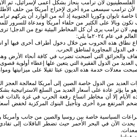
 الفلسطينيون لأن ترامب ينحاز بشكل أعمى لإسرائيل، ثم الأو
قلق لأن ترامب سيسعى مرة أخرى لإخراج أمريكا من حلف الأطل
ة تايوان وكوريا الجنوبية إذ أنه من الوارد أن يتركهم ترام
كون وبالا على الكثير من حلفاء أمريكا ومدعاة للسرور للم
منهم، لان ترامب يرى أن كل المخاطر البيئية نوع من الدجل! تر
 عام ٢٠٢٤ما يلي:
تساع نطاق هذه الحروب من خلال دخول أطراف أخرى فيها أو ا
ة في الدول المجاورة لمناطق الحرب.
والجفاف والحرائق التي أصبحت تضرب في كافة أنحاء الأرض وهي
 العديد من الدول الفقيرة التي يتعين علها إعطاء أولوية قصوى 
أصبحت معدلات خدمة هذه الديون عبئا ثقيلا على ميزانيتها وموا
رات العديد من الدول خاصة الصين إلى أمريكا لمعالجة العجز ا
و ما يؤثر عادة على أسعار العديد من السلع الاستراتيجية بش
 الأيام إلا أن مخاطر اتساع رقعة الحرب في غزة بالذات قد 
تضخم المرتفع مرة أخرى وتأجيل البنوك المركزية لخفض أسعار
عات السياسية خاصة بين روسيا والصين من جانب وأمريكا وأو
ا يحدث الآن في البحر الأحمر حيث تضطر الناقلات إلى تفادي
معدات.