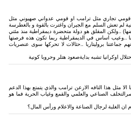
 قومي تجاري مثل ترامب او قومي عدواني صهيوني مثل
ثانية لم تعش السلم مع الجيران واغترت بالقوة و بالغطرسة
لصهيوني يرفضها) ..ولكن المقلق هو دولة متحضرة ديمقراطية منذ مئتي
قا ..وعيب اساس في الديمقراطية ربما تكون هذه فرصتها
 جماعتنا بروليتاريا ..حثالات لا تحركها سوى عنصريات
ال اوكرانيا تشبه بدايةصعود هتلر وحروبا كونية
ا الا مثل هذا التافه الارعن ترامب والذي يتمتع بهذا الدعم
صرالتخلف الصناعي والعلمي والقمع وغياب الحرية فما هو
م ان الغلبة لرجال الصناعة والاعلام ورأس المال؟