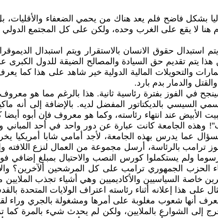
 بشكل فاضح فلم يعد هناك من يحمي الضعفاء والأقليات، بل أ
وم هنا لا يقع على الغرب وحده، ولكن على كل المجتمع الدولي
يتم استبدال حقوق الانسان بالاستقرار ويتم استبدال الديموقرا
 هذا يتم تقديم حق السيادة والمصالح الضيقة للدول الكبرى عل
ثمارات والتحويلات المالية الدولية خير شاهد على هذا كما يعرف
القتل والدمار بدم بارد.
نجح في الفوز بفترة رئاسية ثانية. هذا بالرغم مما هو معروف 
ي السيسي بالديكتاتور المفضل لديه. بالإضافة إلى أنه ماكي
يت الأبيض عند انتهاء رئاسته، وكما هو معروف فإن أبوه أيضا
وهذه الجامعة كانت عبارة عن دور واحد في أحد المباني و
ال عما يدرس بهذه الجامعة، لأجد أمامي شابا أمريكيا يخرج
وز ترامب بالرئاسة، أرسل مجموعة من العمال لنزع اللافته و
سوما ولم يستكملوا كورس النصب والاحتيال بمبلغ إضافي فوق
ضاء الحزب الجمهوري ترامب على كل المرشحين ألآخرين؟ وا
ين خاصة السياسيين والأكاديميين وهي أشياء تجذب الملايين م
ال على هذا إعلانه أثناء رئاسته اعتراف الولايات المتحدة 
 يعرف أنها شعوب مغلوبة على أمرها ومشغولة بالجري وراء لقم
ج إلى الشوارع بالملايين، ولكن لم يحدث شيء بالمرة كما 