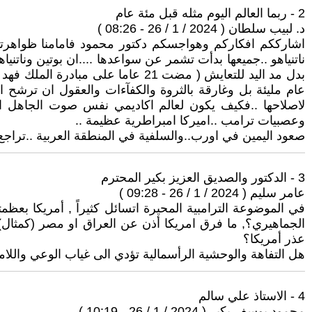
2 - ربما العالم اليوم مثله قبل مئة عام
د. لبيب سلطان ( 2024 / 1 / 26 - 08:26 )
اشارككم افكاركم وهواجسكم دكتور محمود فامامنا ظواهر
ناتنياهو ..جميعها بدأت تشمر عن سواعدها ....ان بوتين وناتن
بدل مد اليد للتعايش ( مضت 21 عام
عام مليئة بل وغارقة بالثروة والكفآءات والعقول ان ترشح
لاصلاحها ..فكيف يكون لعالم اكاديمي نفس صوت الجاهل الا
وعصبيات ترامب ..اميركا امبراطرية عظيمة ..
صعود اليمين في اورب..والسلفية في المنطقة العربية ..تراجع
3 - الدكتور والصديق العزيز بكير المحترم
عامر سليم ( 2024 / 1 / 26 - 09:28 )
في الموضوعة الترامبية المحيرة اتسائل كثيراً , أمريكا بعظمته
الجماهيري؟, ما فرق امريكا أذن عن العراق او مصر (كمثال)
عذر أمريكا؟
هل التفاهة والوحشية الرأسمالية تؤدي الى غياب الوعي واللامب
4 - الاستاذ علي سالم
محمود يوسف بكير ( 2024 / 1 / 26 - 10:19 )