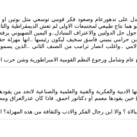
تدل على تدهورعام وصعود فكر قومي توسعي مثل بوتين او
ياهو هما نتاج طبيعي لمجتمعات الاولى لم تعش الديمقراطية وال
ا على مبادرة الملك فهد حول حل الدولتين والاعتراف المتبادل..و اليمين ا
 ابن حرامي يميني فاسق سخيف ليكون رئيسها ..انها مهزلة ح
مي ..واغلب انصار ترامب من الصنف الثاني ..الذين يسمونهم
 عام وشامل ورجوع النظم القومية الامبراطورية وشن حرب احتل
ا الادبية والفكرية والفنية والعلمية والصناعية لاتجد من يقوده
 حين يقودها معمم او دكتاتور احمق, فاذا كان عذرالعراق وم
الاة ؟ والا اين رجال الفكر والادب والثقافة من هذه المهزلة؟ ا