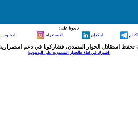
تابعونا على:
لكرام
لينكدإن
الانستغرام
اليوتيوب
ية تحفظ استقلال الحوار المتمدن، فشاركونا في دعم استمرارية 
[اشترك في قناة ‫«الحوار المتمدن» على اليوتيوب]