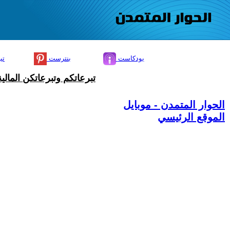
بودكاست
بنترست
تي
تبرعاتكم وتبرعاتكن المال
الحوار المتمدن - موبايل
الموقع الرئيسي