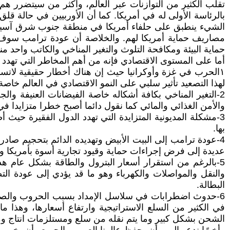
تقلب الكثير من التوازنات عبر العالم، وأكثر من سيتضرر هم
بالرئاسة الأولى له في أمريكا. كما أن الأوربيين في حالة 
الشيء ينطبق على حلفاء أمريكا في منطقة جنوب شرق آسيا خاص
مصاريف حماية أمريكا لهم. والخلاصة أن عودة ترامب سوف ت
حماية البيئة ومكافحة التلوث والتغير المناخي والكاتب واحد 
أما على المستوى الاقتصادي فإنه من أهم المخاطر التي تهدد العالم في
١الحرب في غزة وأوكرانيا حيث إن هناك أخطار حقيقية لا
لهذا التصعيد تأثير سلبي على النمو الاقتصادي في العالم خاص
2-التغير المناخي بكافة أشكاله خاصة الفيضانات العنيفة 
والأمن الغذائي والمائي كما نقول دائما أصبح خطرا متزايدا في
3-مشكلة المديونية المتزايدة التي تهدد الدول الفقيرة حيث 
بها.
4-عودة ترامب إلى البيت الأبيض وتهديده الدائم بتحجيم صاد
عديدة إلى فرض إجراءات حماية وقيود تجارية أسوة بأمريكا وه
5-بالرغم من استقرار أسعار البترول والطاقة بشكل عام هذه
والنقل والمواصلات والكهرباء وهو ما قد يؤدي إلى عودة ال
البطالة.
6-حدوث اضطرابات في سلاسل الإمداد بسبب الحروب والصرا
في الكثير من السلع الاستراتيجية وارتفاع أسعارها، وهذا م
الشحن بشكل كبير وما يتم نقله من سلع ومستلزمات انتاج و