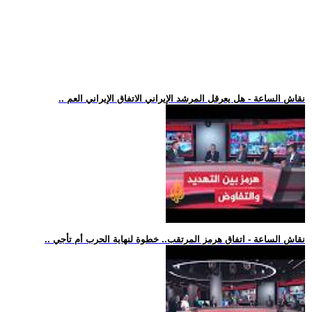
.. نقاش الساعة - هل يعرقل المرشد الإيراني الاتفاق الإيراني العم
.. نقاش الساعة - اتفاق هرمز المرتقب.. خطوة لنهاية الحرب أم تأجي