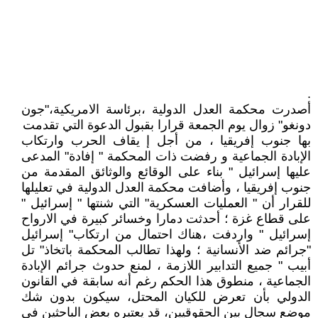
.
أصدرت محكمة العدل الدولية ،برئاسة الامريكية،"جون
دونغو" زوال يوم الجمعة قرارا بقبول الدعوة التي تقدمت
بها جنوب إفريقيا ، من أجل إ يقاف الحرب وارتكاب
الإبادة الجماعية و رفضت ذات المحكمة " إفادة" المدعى
عليها إسرائيل " بناء على الوقائع والوثائق المقدمة من
جنوب إفريقيا ، وأضافت محكمة العدل الدولية في تعليلها
للقرار أن " العمليات العسكرية" التي شنتها " إسرائيل "
على قطاع غزة ؛ أحدثت دمارا وخسائر كبيرة في الارواح
إسرائيل " واردفت ،هناك احتمال من ارتكاب" إسرائيل
"جرائم ضد الأنسانية ؛ ولهذا تطالب المحكمة باتخاذ" تل
أبيب " جميع التدابير اللازمة ، لمنع حدوث جرائم الإبادة
الجماعية ، منطوق هذا الحكم رغم أنه سابقة في القانون
الدولي بأن تعرض للكيان المحتل، سيكون بدون شك
موضع سجال بين الحقوقيين، قد يعتبره بعض الباحثين في