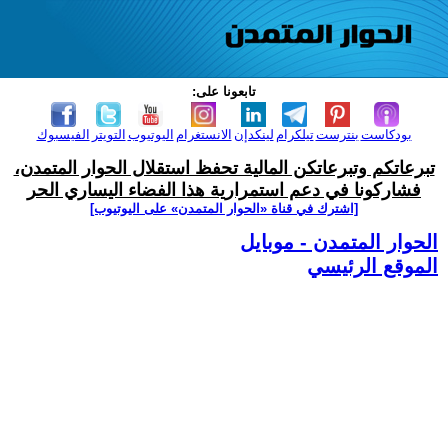
تابعونا على:
بودكاست
بنترست
تيلكرام
لينكدإن
الانستغرام
اليوتيوب
التويتر
الفيسبوك
تبرعاتكم وتبرعاتكن المالية تحفظ استقلال الحوار المتمدن،
فشاركونا في دعم استمرارية هذا الفضاء اليساري الحر
[اشترك في قناة ‫«الحوار المتمدن» على اليوتيوب]
الحوار المتمدن - موبايل
الموقع الرئيسي