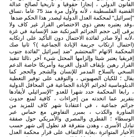
القانون الدولي ، إنجازا حقوقيا و تاريخيا لصالح عدالة
القضية الفلسطينة ، لأنه ولأول مرة منذ 75 عاما ،تساق
"إسرائيل" لمحكمة العدل الدولية ليصدر هذا الحكم ضدها
،وقد يعتبره بعض ذوي الاختصاص القرار غير كاف ولا
يرقى إلى حجم الجرائم المرتكبة ضد الإنسانية في غزة
،لأنه أولا صادر لفائدة الاحتمال دون التأكيد على ارتكابه
(احتمال ارتكاب جريمة الإبادة الجماعية )؟ ثانيا صك
المحكمة الاتهام "المحتشم "ضد إسرائيل "لفائدة جنوب
إفريقيا يعتبر شيئا وإلزامها المحتل شيء آخر ،ثالثا تنفيذ
القرار رهين بإيقاف الدول الغربية وأمريكا خاصة الدعم
السخي بالسلاح المدمر للإنسان والشجر والحجر كما
يقال ؛ للكيان الصهيوني ، والتوقف على توفير التغطية
الدبلوماسية لجرائم الإبادة الجماعية في المحافل الدولية
، رابعا المحكمة حدد شهرا للعدو "الإسرائيلي لأيفادها
بتقرير عما اتخدته من إجراءات ، كافية لمنع حدوث
جرائم جماعية ، في اعتقادنا شهر كاف للمزيد من
المناورة والكذب ، بمبرر التفاوض مع حماس عبر
الوسطاء ؛ القطري والمصري والأمريكي حول صفقة
تبادل الأسرى ، وهدن متفرقة قد تطول إلى شهر حسب
الأخبار المتواترة ،بغاية الالتفاف على قرار محكمة العدل