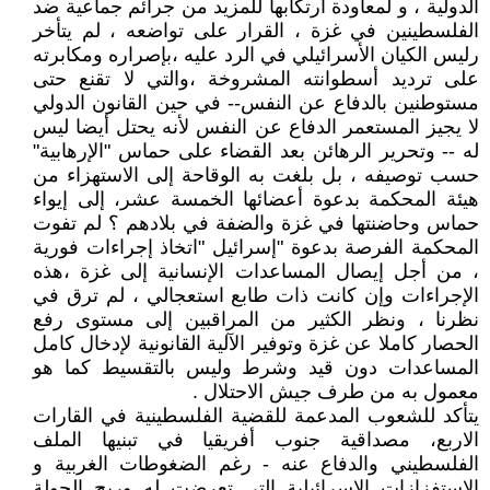
الدولية ، و لمعاودة ارتكابها للمزيد من جرائم جماعية ضد
الفلسطينين في غزة ، القرار على تواضعه ، لم يتأخر
رليس الكيان الأسرائيلي في الرد عليه ،بإصراره ومكابرته
على ترديد أسطوانته المشروخة ،والتي لا تقنع حتى
مستوطنين بالدفاع عن النفس-- في حين القانون الدولي
لا يجيز المستعمر الدفاع عن النفس لأنه يحتل أيضا ليس
له -- وتحرير الرهائن بعد القضاء على حماس "الإرهابية"
حسب توصيفه ، بل بلغت به الوقاحة إلى الاستهزاء من
هيئة المحكمة بدعوة أعضائها الخمسة عشر، إلى إيواء
حماس وحاضنتها في غزة والضفة في بلادهم ؟ لم تفوت
المحكمة الفرصة بدعوة "إسرائيل "اتخاذ إجراءات فورية
، من أجل إيصال المساعدات الإنسانية إلى غزة ،هذه
الإجراءات وإن كانت ذات طابع استعجالي ، لم ترق في
نظرنا ، ونظر الكثير من المراقبين إلى مستوى رفع
الحصار كاملا عن غزة وتوفير الآلية القانونية لإدخال كامل
المساعدات دون قيد وشرط وليس بالتقسيط كما هو
معمول به من طرف جيش الاحتلال .
يتأكد للشعوب المدعمة للقضية الفلسطينية في القارات
الاربع، مصداقية جنوب أفريقيا في تبنيها الملف
الفلسطيني والدفاع عنه - رغم الضغوطات الغربية و
الاستفزازات الإسرائيلية التي تعرضت له وربح الجولة