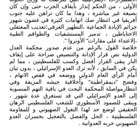
الأولى ، من الحكم إنذار بأيقاف الحرب حتى وإن كان
بصيغة غير مباشرة ، وهذا ما كان تراهن عليه جنوب
أفريقيا في انتظار صك اتهامات كثيرة في غضون شهور
جرائم الإبادة الجماعية ،التطهير العرقي؛تعذيب المعتقلي
الاحتاياطين ، تدمير المستشفيات والطواقم الطبية
،إلاعتداء على مقارات" الأونروا ".
خلاصة القول بالرغم من عدم صدور محكمة العدل
الدولية نص قرار الإدانة والتنصيص صراحة على إيقاف
النار يبقى القرار أفضل وكسب للفلسطينين ، مما لم
يكن في السابق ، لأنه ترك العدو الإسرائيلي ، بدون تبان
أمام الرأي العام الدولي ووضعه في قفص الاتهام ،
وفضح "ديمقراطيتة" وأخلاقية جيشه المزيفة وفي
انتظارمواصلة المحكمة البحث في باقية التهم المنسوبة
إلى العدو الإسرائيلي التي قد تستغرق عدة شهور ،
ويبقى للصمود الأسطوري للشعب الفلسطيني الرهان
الحقيقي لوضع حد لهذا التغول الصهيوني و للمقاومة
الفلسطينية ، الحل والفصل بالتعجيل بخسران العدو
الصهيوني حربه العدوانية .