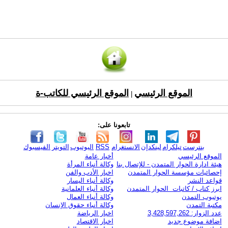
الموقع الرئيسي
الموقع الرئيسي للكاتب-ة
|
تابعونا على:
بنترست
تيلكرام
لينكدإن
الانستغرام
RSS
اليوتيوب
التويتر
الفيسبوك
الموقع الرئيسي
أخبار عامة
هيئة ادارة الحوار المتمدن - للإتصال بنا
وكالة أنباء المرأة
إحصائيات مؤسسة الحوار المتمدن
اخبار الأدب والفن
قواعد النشر
وكالة أنباء اليسار
ابرز كتاب / كاتبات الحوار المتمدن
وكالة أنباء العلمانية
يوتيوب التمدن
وكالة أنباء العمال
مكتبة التمدن
وكالة أنباء حقوق الإنسان
عدد الزوار: 3,428,597,262
اخبار الرياضة
اضافة موضوع جديد
اخبار الاقتصاد