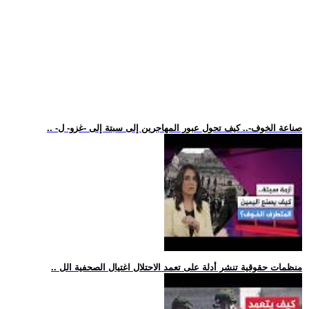
.. -صناعة الخوف-.. كيف تحول عبور المهاجرين إلى سبتة إلى -غزو- ل
.. منظمات حقوقية تنشر أدلة على تعمد الاحتلال اغتيال الصحفية الل