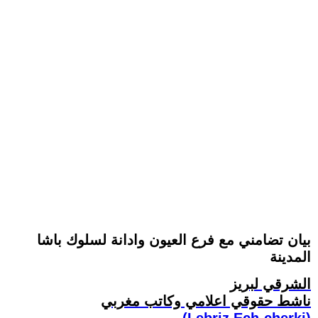
بيان تضامني مع فرع العيون وادانة لسلوك باشا
المدينة
الشرقي لبريز
ناشط حقوقي اعلامي وكاتب مغربي
(Lebriz Ech-cherki)