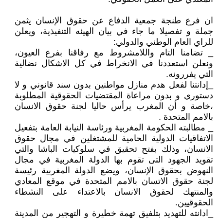
ان فرع طنجة جمعية الدفاع عن حقوق الإنسان يثمن
جملة و تفصيلا ما جاء في بيان الهيئه التنفيذية، ويعلن
للراي العام الوطني والدولي:
_ تضامنا التام واللامشروط مع رفاقنا بفرع العيون،
ونعلن استعددنا في الانخراط في كل الاشكال نضالية
التي يفررونه.
_إدانتنا لفعل هدم منازل مواطنين بدون سند قانوني و لا
دستوري و بدون مراعاة المقتضيات الحقوقية المطلوبة
،خاصة و أن المغرب يرأس حاليا لجنة حقوق الانسان
بالامم المتحدة .
_ مطالبته الحكومة المغربية ورئاسة النيابة العامة بتفعيل
الاتفاقيات الدولية الحامية للمشتغلين في مجال حقوق
الانسان، وذلك بفتح تحقيق في سلوكيات الباشا والتي
تقويد الجهود التى تقوم بها الدولة المغربية في مجال
النهوض بحقوق الإنسان، ويضع الدولة المغربية رئيسة
لجنة حقوق الاتسان بالامم المتحدة في موقع المعادي
والمنتهك لحقوق الانسان بالاعتداء على النشطاء
الحقوقيين.
_ادانته للتهديد بتلفيق تهمة خطيرة و التهجير من المدينة