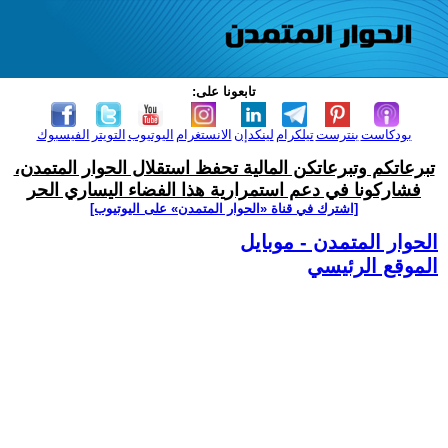
تابعونا على:
بودكاست
بنترست
تيلكرام
لينكدإن
الانستغرام
اليوتيوب
التويتر
الفيسبوك
تبرعاتكم وتبرعاتكن المالية تحفظ استقلال الحوار المتمدن،
فشاركونا في دعم استمرارية هذا الفضاء اليساري الحر
[اشترك في قناة ‫«الحوار المتمدن» على اليوتيوب]
الحوار المتمدن - موبايل
الموقع الرئيسي