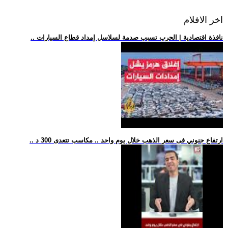
اخر الافلام
.. نافذة اقتصادية | الحرب تسبب صدمة لسلاسل إمداد قطاع السيارات
.. ارتفاع جنوني فى سعر الذهب خلال يوم واحد .. مكاسب تتعدى 300 د