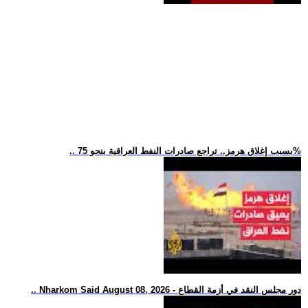
.. بسبب إغلاق هرمز.. تراجع صادرات النفط العراقية بنحو 75%
.. Nharkom Said August 08, 2026 - دور مجلس النقد في أزمة القطاع