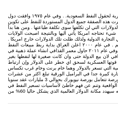
في عام ١٩٧٣ وافق ملك السعودية فيصل على قبول الدولار كعملة وحيدة لشراء النفط مقابل تقديم امريكا الحماية العسكرية لحقول النفط السعودية. . وفي عام ١٩٧٥ وافقت دول
جبرت هذه الصفقة جميع الدول المستوردة للنفط على تكوين
دولارات التي لن تكلفها سوى تكلفة طباعتها . ومن هنا بدأ
شيء تحتاجه امريكا يأتي اليها وبالنتيجة اصبحت الولايات
التجارة الدولية ولذلك ظلت تلك الدولارات خارج امريكا .
بعد ربط الدولار بالنفط اصبح بإمكان امريكا انفاق المزيد من الاموال على قواتها العسكرية التي اصبحت الاولى في العالم . في عام ٢٠٠٠ اعلن العراق بداية ربط مبيعات النفط
العراقية باليورو بدلا من الدولار مما دفع مع عوامل أخرى الولايات المتحدة الى اسقاط نظام صدام حسين بالقوة العسكرية . وفي عام ٢٠١١ حاول معمر القذافي انشاء عملة ذهبية في
افي لان بيع الدولة حتى وان كانت صغيرة لها لنفطها بغير
 قوتها العسكرية لسحق اي خطر على الدولار وإن ارتباط
ياسية التي تسعر بالدولار وهما خام برنت وخام غرب تكساس
جارة كبيرة جدا في البراميل الورقية تبلغ اكثر من عشرات
اضعاف التبادل الحقيقي وخاصة في بورصة نيويورك وبورصة لندن من خلال المضاربة بعقود المستقبليات اذ بورصة تتعامل بورصة تتعامل بورصة نيويورك بحوالي 3 مليارات عقد سنويا
لة الدولار الى الواقعية وتنم عن فهم خاطئ لأساسيات تسعير النفط في
السوق العالمية ولأنها ستعرض العراق الى ردود أفعال أمريكية عنيفة جدا لان التخلي عن الدولار يعد خط احمر امريكي لأنه سيهدد مكانة الدولار العالمية الذي يشكل حاليا 60% من