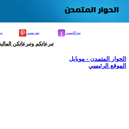
بودكاست
بنترست
تي
تبرعاتكم وتبرعاتكن المال
الحوار المتمدن - موبايل
الموقع الرئيسي