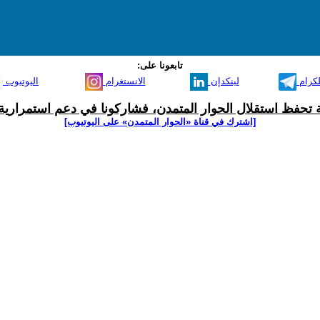
تابعونا على:
لكرام
لينكدإن
الانستغرام
اليوتيوب
ية تحفظ استقلال الحوار المتمدن، فشاركونا في دعم استمرارية 
[اشترك في قناة ‫«الحوار المتمدن» على اليوتيوب]