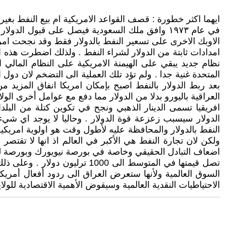
ايهما اكثر خطورة : قصف القواعد الامريكية ام بيع النفط بغير 
الاوبك الاخرى على تسعير النفط بالدولار فقط وقد نجحت امري
امدادات ثابتة من الدولار لشراء النفط . ولذلك اضطرت هذه الد
نظام جديد يبقي على الهيمنة الامريكية على النظام المالي ا
المتحدة غنية جدا . ولم تؤد تلك العملية الى التضخم لان دول
افريقيا تسمى الدينار الذهبي ونجح في تكوين كتلة من البلدان
الدولار سيسبب زعزعة قوة الدولار . وحاليا لا يوجد اي شي
النفط بالدولار والمحافظة عليه لأطول وقت هو اولوية امريكي
ولكن لان تجارة النفط هي الأكبر في العالم اذ انها لا تقتص
تصل قيمتها في المتوسط الى 00
الاحتياطيات النقدية العالمية وسيقوض الأهمية الاقتصادية للول