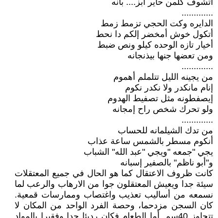
أتشوف كلمن حاير أبز.... بانه
.............
الدايره وكت الحجي تزمط زمط
أتكول خوش أمخضر إلكم دا نحط
أخيار تازه الوحده كيلو ونص ضبط
ومن تعضها جنها بيذنجانه
.............
من يجينه الليل تتلملم أهموم
إنام مانكدر ولا نكدر نكوم
إيصفطونه مثل تصفيط الهدوم
ولو تحرك شخص راح إمجانه
.............
من تدك الشيلمانه للحساب
أنكوم مسطر بالشمس ساعة عذاب
يجي "جمعه "ويجي "عبد الله" الشباب
و"أبو ناظم" بالصفير إسبانه
كانت ظروف الاعتقال كما هو الحال في جميع المعتقلات
سيئة جدا ويعيش المعتقلون جوا من الارهاب والرعب لما
نسمعه من أساليب تعذيب واغتصاب وممارسات قمعية.
كان السجن مزدحما، وحصة الفرد الواحد من المكان لا
تتجاوز 40سم. أما الطعام فكان رديئا جدا وفقيرا بالمواد