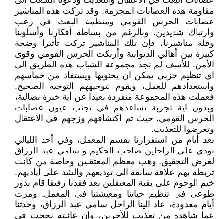
عصابات البعث في الاعتقال والتعذيب ودعونا الشعب الى
مقاومة هذه العصابات المجرمة. وقد تركت هذه المناشير
عصابات الحرس القومي ومنظمة البعث في رعب
وارتباك شديدين. وبالرغم من بساطة أفكارنا وأسلوبنا
وقلة مناشيرنا، فإن تلك المناشير تركت تأثيرا وضجة
كبيرة بين أهالي الديوانية وأربكت الحرس القومي وقوى
الأمن. للأسف لم تجد مجموعة الشباب هذه الطريق الى
اي تنظيم حزبي يمكن ان يحتويها ويستفاد من حماسهم
واستعدادهم للعمل، ويقوم بتوجيههم التوجيه الصحيح.
فعملت هذه المجموعة منفردة بعيدا عن أية خبرة نضالية،
وبدون اية تجربة تساعدهم في تجنب عيون عصابات
الحرس القومي. حيث تم اكتشافهم وزجهم في الاعتقال
وتعرضوا للتعذيب.
بعد أيام من استقرارنا بقسم المعمل، وفي أحد الليالي
نودي على الراحلين صاحب الحكيم و سامي عبد الرزاق
لغرض التحقيق. وهب معظم المعتقلين وخاصة من كانت
تربطه بهم علاقة سابقة الى توديعهم والشد على أياديهم.
خيم الوجوم على بقية المعتقلين بعد فقدنا رفيقا قام بدور
طوعي في تنظيم حياتنا ومعيشتنا في المعمل. ومرت
أيام معدودة، عاد الينا الراحل سامي عبد الرزاق، وحدثنا
عما شاهده من تعذيب للآخرين، وإن عائلته نجحت في