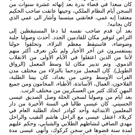
كان مبعدا في قضاء بدرة بعد إنهائه عشرة سنوات من
السجن أيام النظام الملكي، وحينها عانقت صاحب الحكيم
معتقدا إنه عمي، فعانقني مبتسما وأشار الى عمي الذي
كان بجانبه!.
بعد أن قدم صاحب نفسه لنا دعا المستيقظين إلى
التراص لتوفير مكان للقادمين الجدد. أحدث وصولنا جلبة
وضوضاء، فاستيقظ معظم النزلاء، وتحلقوا حولنا
يستفسرون عن آخر الأخبار ولم نكن نعرف أكثر منهم
لأننا من الذين اعتقلوا في الأيام الأولى من الانقلاب
الدموي. وتم تدبير مكان لنا وسط المعمل (الرواق
الطويل). كان المعمل مزدحما بالنزلاء من مختلف مدن
الفرات الأوسط وحتى من بغداد، كان بيننا الطلبة،
الفلاحون، العمال، الأساتذة، الأطباء، المحامون ومن جميع
المهن كذلك كثير من العسكريين من مختلف الرتب.
بعد أيام من وصولنا لسجن الحلة وصل الصديق عيسى
الحسيني. كان عيسى طالبا في السنة الأخيرة من دار
المعلمين الابتدائية وأحد كوادر اتحاد الطلبة العام في
كربلاء. اعتقل عيسى مع الراحل هاشم النقيب والراحل
مهدي الصافي لنشاطهم الطلابي والشبابي، وحكم عليهم
لمدة سنة قضوها في سجن كركوك، وأنهى عيسى مدة