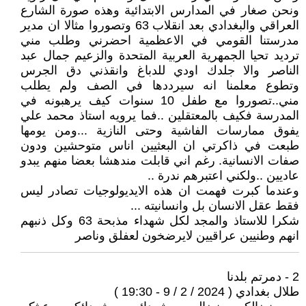
ونحن صغار في المدارس الابتدائية وهذه صورة الشارع
العراقي والبغدادي بعد انقلاب 63 وتصوروا مثالا ان مدير
مدرستنا القومي في الاعظمية احضرني وطلب مني
ترديد تحيا الجمهرية العربية المتحدة والزعيم جمال عبد
الناصر والا جلدك اودي للدباغ وانقذني دق الجرس
وتطوع معلمنا انه سيرددها في الصف ولم يطلب
مني..تصوروا مع طفل 10 سنوات كيف يرهبونه في
المدرسة فكيف بالمعتقلين ..فما يرويه استاذ محمد علي
يفوق ممارسات الفاشية وحتى النازية ...ومن يومها
طبعت في ذاكرتي ان البعثيين اناس متوحشين ودون
صفات الانسانية. رغم اني قابلت مندهشا بعضا منهم يبدو
عاديين ..ولكني اعتبرهم ندرة ..
وعندما كبرت فهمت ان هذه الايديولوجيات تصادر ليس
فقط عقل الانسان بل وانسانيته ...
شكرا للاستاذ والمجد لكل شهداء مذبحة 63 وكل ذنبهم
انهم وطنيين عراقيين لايرضخون لعفلق وناصر
2 - دمرتم بلدنا
طلال بغدادي ( 2024 / 2 / 9 - 19:30 )