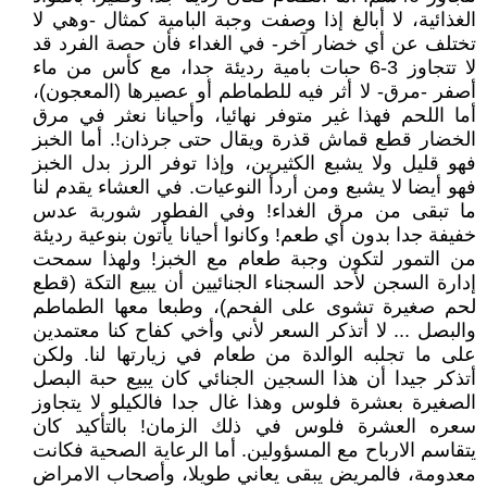
الغذائية، لا أبالغ إذا وصفت وجبة البامية كمثال -وهي لا
تختلف عن أي خضار آخر- في الغداء فأن حصة الفرد قد
لا تتجاوز 3-6 حبات بامية رديئة جدا، مع كأس من ماء
أصفر -مرق- لا أثر فيه للطماطم أو عصيرها (المعجون)،
أما اللحم فهذا غير متوفر نهائيا، وأحيانا نعثر في مرق
الخضار قطع قماش قذرة ويقال حتى جرذان!. أما الخبز
فهو قليل ولا يشبع الكثيرين، وإذا توفر الرز بدل الخبز
فهو أيضا لا يشبع ومن أردأ النوعيات. في العشاء يقدم لنا
ما تبقى من مرق الغداء! وفي الفطور شوربة عدس
خفيفة جدا بدون أي طعم! وكانوا أحيانا يأتون بنوعية رديئة
من التمور لتكون وجبة طعام مع الخبز! ولهذا سمحت
إدارة السجن لأحد السجناء الجنائيين أن يبيع التكة (قطع
لحم صغيرة تشوى على الفحم)، وطبعا معها الطماطم
والبصل ... لا أتذكر السعر لأني وأخي كفاح كنا معتمدين
على ما تجلبه الوالدة من طعام في زيارتها لنا. ولكن
أتذكر جيدا أن هذا السجين الجنائي كان يبيع حبة البصل
الصغيرة بعشرة فلوس وهذا غال جدا فالكيلو لا يتجاوز
سعره العشرة فلوس في ذلك الزمان! بالتأكيد كان
يتقاسم الارباح مع المسؤولين. أما الرعاية الصحية فكانت
معدومة، فالمريض يبقى يعاني طويلا، وأصحاب الامراض