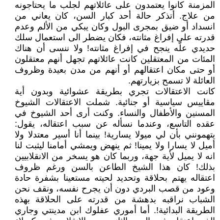
المزمنة كانوا يعتمدون على عائلاتهم لجلب ما يحتاجونه
من علاج. أتذكر حالة أحد كبار السن، كان يعاني من
انسداد أو ضيق بمجرى البول وكان يبكي من الألم وعدم
قدرته على إفراغ مثانته، فكان يضطر الى استعمال سلك
حديدي علّه ينجح في إفراغ مثانته! ولا ننسى أن هناك
المئات من المعتقلين كانت عائلاتهم تجهل أنهم معتقلون
أو حتى مكان اعتقالهم أو أنهم من مدن بعيدة وظروف
العائلة لا تسمح بزيارتهم.
كانت الاعتقالات تجري بطريقة عشوائية وبدون أية
مقاييس سياسية أو جنائية. شملت الاعتقالات الشيوخ
المسنين والأطفال والنساء. وكنت أرى أحد الشيوخ في
عقده التاسع، وعندما نسأله عن سبب اعتقاله، يقول:
يتهمونني بأن لي ميولا يسارية! بينما أنا أسير معتدلا ولا
أميل لا يسارا ولا يمينا! ثم ينهض ويمشي أمامنا ليثبت لنا
انه لا يميل لأية جهة، وربما كان هو يسخر من الانقلابيين
بذلك! كان هذا الشيخ الطاعن بالسن ورغم ظروف
اعتقاله يهتم بحلاقة وتحديد لحيته مستعينا بشفرة حادة
وعود من قصب البردي دون أن يجرح نفسه، ونقف نحن
الشباب نراقبه بدهشة من قدرته على الحلاقة بهذه
الطريقة البدائية!. أما أموري عفلوك ابن مدينتي وجاري