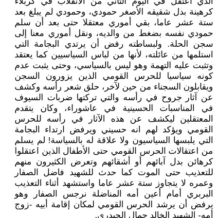
الذي اعتقل في اليوم الثاني من الانقلاب في كربلاء
كرهينة بدل شقيقه الأصغر حمودي، وحمودي لم يبلغ بعد
ستة عشر عاما، بقي أموري معتقلا حتى بعد أن سلم
حمودي نفسه بضغط من والديه، ونقل أموري معنا إلى
سجن الحلة. ولبساطته رفض أن يرتدي البجامة التي
استلمها من عائلته، لأنها من لباس السياسيين كما يعتقد
وتثبت عليه التهمة وهو ليس بالسياسي، وحتى يثبت عدم
كونه سياسيا للحرس القومي الذين يزورون السجن
ويقابلون السجناء من حين لآخر، حلق شعر رأسه وكشف
عن آثار جروح في رأسه والتي تركتها ضربات السيوف
في المناسبات الحسينية في عاشوراء، وكان يتقدم
المعتقلين ليكشف عن هذه الآثار في رأسه للحرس
القومي ويؤكد لهم انه حسيني ويرفض ارتداء البجامة
التي يلبسها السياسيون ولا علاقة له بالسياسة! لم يسلم
من اعتقالات الحرس القومي حتى الأطفال الذين اعتقلوا
كرهائن بدل آبائهم أو أشقائهم وتعرض الكثيرون منهم
للتعذيب حتى الموت كما حدث للشهيد فاضل الصفار
وعمره لا يتجاوز ستة عشر عاما واستشهد أثناء التعذيب
البربري أمام أعين أمه المناضلة نرجس الصفار وهو
يرفض أن يرشد الحرس القومي لمكان إقامة أبيه -زوج
أمه- الشهيد الخالد جمال الحيدري.