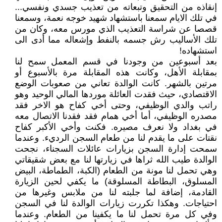
إنقاذه من التحقيق وتبعاته من تعذيب جسدي ونفسي...
في تلك الايام سمعنا باستشهاد شهيد خوجه نعمة، وسمعنا
قصصا عن شراسة التعذيب الذي مورس معه، وكان من
تلك الأساليب رش جسمه بالنفط وإشعاله مما أدى الى
استشهاده!
بعد أسبوعين من وجودنا في قسم المعمل سمح لنا
بمقابلة الأهل، وكانت هذه المقابلة مرة بالأسبوع أو
مرتين بالشهر. كانت الوالدة تعاني من صعوبات الوضع
الاقتصادي، حيث فقدت العائلة موردها المالي الوحيد وهو
راتب والدي الوظيفي، وحتى أخي كفاح هو الاخر فقد
مصدره الوظيفي، أما أخي همام فقد فقدنا الاتصال معه
في بغداد ولا نعرف مصيره. فكنت وأخي الأكبر كفاح
نقتات على ما يقدم لنا من طعام السجن الرديء. وعندما
سمحت إدارة السجن بزيارات عائلات السجناء، نجحت
الوالدة طيب الله ثراها في زيارتها لنا مع بعض شقيقاتي
وهي تحمل لنا مونة من الطعام (الكبة، الطماطة، البيض
المسلوق، البطاطة المسلوقة) ما يكفي لحين الزيارة
القادمة، إضافة لما جلبته لنا من ملابس وغيرها من
احتياجات. وهكذا تكررت زيارات الوالدة لنا في السجن
وفي كل مرة تحمل لنا ما يكفينا من الطعام. وعندما