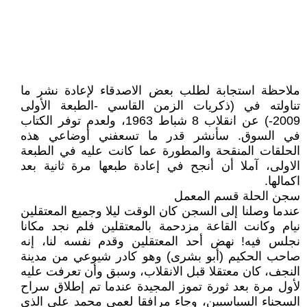
ملاحظة استجابة لطلب بعض الاصدقاء لإعادة نشر ما
تناولته في (ذكريات الزمن القاسي -الطبعة الأولى
2009-) عن انقلاب 8 شباط 1963، ولعدم توفر الكتاب
في السوق. سأنشر قدر ما تسعفني أوضاعي هذه
الحلقات المنقحة والمطورة عما كانت عليه في الطبعة
الاولى، آملا أن أنجح في إعادة طبعها مرة ثانية بعد
اكمالها.
سجن الحلة قسم المعمل
عندما وصلنا إلى السجن كان الوقت ليلا وجميع المعتقلين
نيام وكانت القاعة مزدحمة بالمعتقلين فلم نجد مكانا
نجلس فيه! نهض أحد المعتقلين وقدم نفسه لنا، إنه
صاحب الحكيم (أبو بشرى) وهو كادر شيوعي من مدينة
النجف، كان معتقلا قبل الانقلاب، وسبق وأن تعرفت عليه
لأول مرة بعد ثورة تموز المجيدة عندما تم إطلاق سراح
السجناء السياسيين، وجاء مرافقا لعمي محمد علي الذي