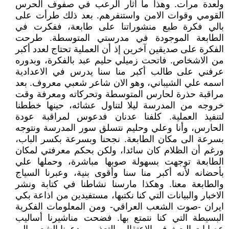
ولعدة مرات. وهذا ما أثار الرعب في صفوف الحرس
القومي وقوات الامن واستنفرهم. بعد ذلك طرأت على
بالي فكرة طبع منشوراتنا على طابعة، ففكرت في
الطابعة الموجودة في مدرستي المتوسطة. طرحت
الفكرة على صديقين آخرين إذ أن العملية تحتاج لعدد أكبر
من الاشخاص. فاتحت زميلي حليم عبد بالفكرة، وبدوره
عرفني على طالب أكبر منا سنا يدرس في الاعدادية
اسمه علي الشيباني، وهو الان شاعر شعبي معروف. بعد
مراقبة حذرة لحارس المتوسطة وتحركاته ومعرفة وقت
خروجه من المدرسة ليلا لتناول عشائه، حينها خططنا
لتنفيذ العملية. كلفنا عدنان فدعوس لمراقبة عودة
الحارس، وأنا وعلي وحليم نتسلق سور المدرسة ونتوجه
بسرعة الى مكان الطابعة. نجحنا وبسرعة بكسر الباب،
ورغم أن الظلام كان سائدا، ولكن بحكم معرفتي لمكان
الطابعة توجهت بسهولة صوبها مباشرة، وحملها علي
بأحضانه لأنه أكبر منا سنا وأقوى بنية، وعبرنا السياج
والطابعة معنا. وهكذا مارسنا نشاطنا في كتابة ونشر
الاخبار والبيانات التي كنا نكتبها، مستفيدين من اذاعة بكي
ايران -صوت الشعب العراقي- ومن المعلومات الفكرية
البسيطة التي كنا نتمتع بها. فضحت مناشيرنا أساليب