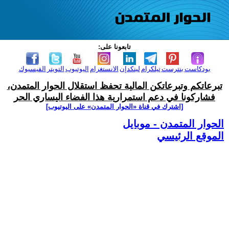
تابعونا على:
بودكاست
بنترست
تيلكرام
لينكدإن
الانستغرام
اليوتيوب
التويتر
الفيسبوك
تبرعاتكم وتبرعاتكن المالية تحفظ استقلال الحوار المتمدن،
فشاركونا في دعم استمرارية هذا الفضاء اليساري الحر
[اشترك في قناة ‫«الحوار المتمدن» على اليوتيوب]
الحوار المتمدن - موبايل
الموقع الرئيسي