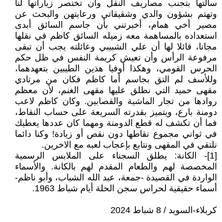
سألتها بتجنب مصاريف النقل وأن تختصر زياراتها لنا
وتهتم بشؤون والدي وشقيقاتي ورعايتهن والبحث عن
مصير أخي همام، أخبرتني بأن جاسم السائق أبدى
استعداده بالمساهمة معه زميله السائق كاظم في نقلها
مجانا، قائلا لها أن علي الشبيبي وعائلته يجب أن تبقى
مرفوعة الرأس وأن تعيش كريمة النفس في ظل حكم
الحرس القومي، وهكذا أوفيا هذين الطيبين بتعهدهما،
وللأسف لم التق بجاسم أما كاظم فكان من مرتادي
مقهى حميد التي نطلق عليها مقهى الغنم، لأن معظم
روادها من تجار الماشية والقصابين. وكان كاظم لاعب
دومنة بارع، ويتميز بقدرته السريعة على حساب النقاط،
فما أن تكشف له قطع الدومنة ومهما كان عددها يعطيك
في ثواني مجموع نقاطها دون نقص أو زيادة! وكنا دائما
نلتقي في المقهى ونتابع بإعجاب لعبه مع الاخرين.
[1]- الكانة: يطلق السجناء على الملابس الرسمية
المخصصة لهم والطعام المقدم لهم بالكانة. والأسماء
الواردة في القصيدة -جمعة، عبد الله الشباب، وأبو ناظم-
أسماء حقيقية لحراس سجن الحلة أيام شباط 1963.
كربلاء-السويد / 8 شباط 2024