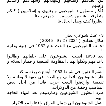
بين نضالكم ونضالهم وشهدائهم وشهدائكم وعبثكم
وعبثهم
كلّكم مسؤول ( شيوعيون و بعثيون و إسلاميين ) كلكم
متطرفين عنيفين شرسيين .. دمرتم بلدنا .
انظروا كيف وصل الحال بنا
3 - عبث شيوعي- بعثي
طلال بغدادي ( 2024 / 2 / 9 - 20:45 )
تحالف الشيوعيون مع البعث عام 1957 في جبهة وطنية
!!
بعد 1958 انقلب الشيوعيون على حلفائهم وطالبوا
باعدامهم ونكلوا بهم ، المقاومة الشعبية و قطار السلام و
....
أنتقم البعثيين في شباط 1963 بأبشع طريقة ممكنة.
عاد الشيوعيون للتحالف مع البعث في جبهة لا وطنية ولا
تقدمية وارتضوا البعث حزب قائدا من اجل بعض
المناصب وحفنة من الدولارات.
طرد البعثيون الشيوعيين وطاردوهم بعد انتهاء الحاجة
اليهم .
انتقل الشيوعيون الى شمال العراق واقتتلوا مع الاكراد.