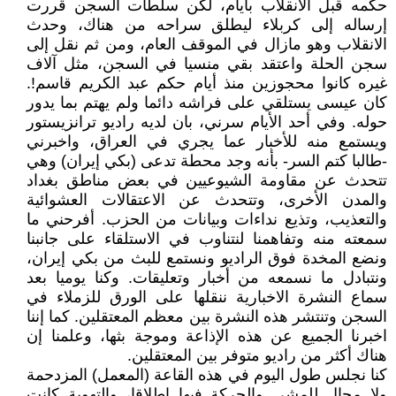
حكمه قبل الانقلاب بأيام، لكن سلطات السجن قررت
إرساله إلى كربلاء ليطلق سراحه من هناك، وحدث
الانقلاب وهو مازال في الموقف العام، ومن ثم نقل إلى
سجن الحلة واعتقد بقي منسيا في السجن، مثل آلاف
غيره كانوا محجوزين منذ أيام حكم عبد الكريم قاسم!.
كان عيسى يستلقي على فراشه دائما ولم يهتم بما يدور
حوله. وفي أحد الأيام سرني، بان لديه راديو ترانزيستور
ويستمع منه للأخبار عما يجري في العراق، واخبرني
-طالبا كتم السر- بأنه وجد محطة تدعى (بكي إيران) وهي
تتحدث عن مقاومة الشيوعيين في بعض مناطق بغداد
والمدن الأخرى، وتتحدث عن الاعتقالات العشوائية
والتعذيب، وتذيع نداءات وبيانات من الحزب. أفرحني ما
سمعته منه وتفاهمنا لنتناوب في الاستلقاء على جانبنا
ونضع المخدة فوق الراديو ونستمع للبث من بكي إيران،
ونتبادل ما نسمعه من أخبار وتعليقات. وكنا يوميا بعد
سماع النشرة الاخبارية ننقلها على الورق للزملاء في
السجن وتنتشر هذه النشرة بين معظم المعتقلين. كما إننا
اخبرنا الجميع عن هذه الإذاعة وموجة بثها، وعلمنا إن
هناك أكثر من راديو متوفر بين المعتقلين.
كنا نجلس طول اليوم في هذه القاعة (المعمل) المزدحمة
ولا مجال للمشي والحركة فيها اطلاقا، والتهوية كانت