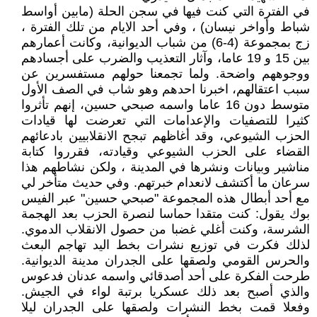
في الفترة التي كنت فيها في سجن الحلة (مابين أواسط
شباط وأواخر نيسان) ، وفي أحد الايام من تلك الفترة ،
زج بمجموعة (4-6) من شباب الديوانية، وكانت أعمارهم
بين 15 و 19 عاما، وآثار التعذيب والضرب على أجسادهم
ووجوههم واضحة. ولما تجمعنا حولهم مستفسرين عن
سبب اعتقالهم، اخبرنا احدهم وهو شاب في الصف الأول
متوسط دون 16 عاما واسمه صبحي حسين، إنهم تأثروا
كثيرا للتصفيات والإعدامات التي تعرضت لها قيادات
الحزب الشيوعي، وقد أغاظهم تبجح الانقلابيين بادعائهم
القضاء على الحزب الشيوعي وقيادته، فقرروا كتابة
مناشير وبيانات ونشرها في المدينة ، ولكن نشاطهم هذا
سرعان ما أكتشف لانعدام خبرتهم. وفي حديث متأخر لي
مع أحد أبطال هذه المجموعة "صبحي حسين" عبر الفيس
بوك يقول: كنت متقدا حماسا لنصرة الحزب بعد الهجمة
الشرسة، وكنت أغلي غضبا من حصول الانقلاب الدموي.
لذلك فكرت في توزيع نشرات بخط اليد تهاجم البعث
والحرس القومي ولصقها على الجدران مدينة الديوانية.
طرحت الفكرة على أحد أصدقائي واسمه عدنان فدعوس
والذي أصبح بعد ذلك عسكريا برتبة لواء في الجيش.
وفعلا قمت بخط النشرات ولصقها على الجدران ليلا