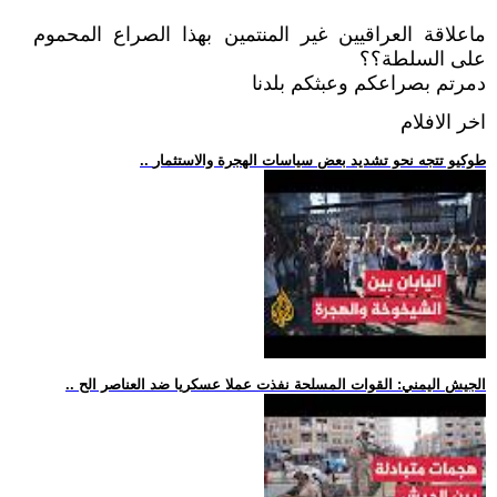
ماعلاقة العراقيين غير المنتمين بهذا الصراع المحموم
على السلطة؟؟
دمرتم بصراعكم وعبثكم بلدنا
اخر الافلام
.. طوكيو تتجه نحو تشديد بعض سياسات الهجرة والاستثمار
.. الجيش اليمني: القوات المسلحة نفذت عملا عسكريا ضد العناصر الح