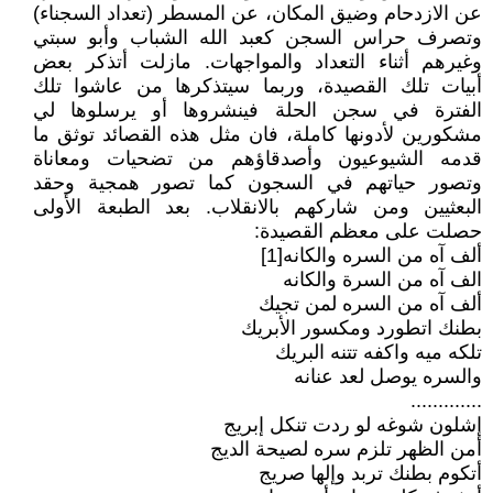
عن الازدحام وضيق المكان، عن المسطر (تعداد السجناء)
وتصرف حراس السجن كعبد الله الشباب وأبو سبتي
وغيرهم أثناء التعداد والمواجهات. مازلت أتذكر بعض
أبيات تلك القصيدة، وربما سيتذكرها من عاشوا تلك
الفترة في سجن الحلة فينشروها أو يرسلوها لي
مشكورين لأدونها كاملة، فان مثل هذه القصائد توثق ما
قدمه الشيوعيون وأصدقاؤهم من تضحيات ومعاناة
وتصور حياتهم في السجون كما تصور همجية وحقد
البعثيين ومن شاركهم بالانقلاب. بعد الطبعة الأولى
حصلت على معظم القصيدة:
ألف آه من السره والكانه[1]
الف آه من السرة والكانه
ألف آه من السره لمن تجيك
بطنك اتطورد ومكسور الأبريك
تلكه ميه واكفه تتنه البريك
والسره يوصل لعد عنانه
.............
إشلون شوغه لو ردت تنكل إبريج
أمن الظهر تلزم سره لصيحة الديج
أتكوم بطنك تربد وإلها صريج