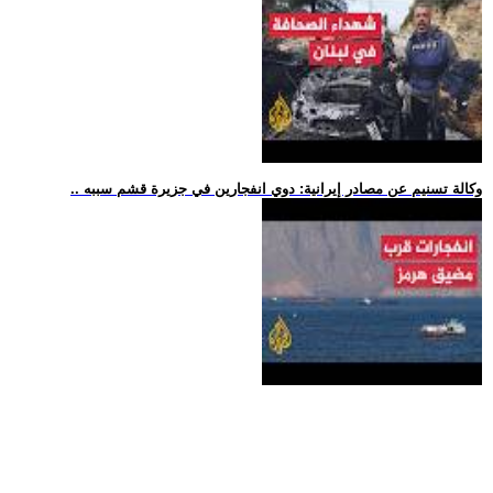
.. وكالة تسنيم عن مصادر إيرانية: دوي انفجارين في جزيرة قشم سببه