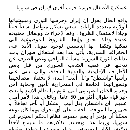
عسكرة الأطفال جريمة حرب أخرى لإيران في سوريا
واقع الحال يقول إن إيران وحرسها الثوري وميليشياتها
الولائية متعددة الرايات تسعى بشكل متواصل سعياً حثيثاً
وجاداً لاستغلال الظروف وفقاً لإجراءات ووسائل ممنهجة
عديدة وذلك لخلق وإيجاد الشروط الموضوعية التي
تمكنها وتكفل لها التأسيس لوجود طويل الأمد على
الجغرافيا السورية، يأتي هذا بعد استغلال طهران ومنذ
بدايات الثورة السورية مسألة التراخي وغض الطرف عن
تدخلها في قضية الشعب السوري من قبل بعض
الأطراف الإقليمية والدولية النافذة، والتي يأتي على
رأسها "واشنطن" و"تل أبيب" اللتان لا تخفيان مصالحهما
وتصوراتهما الخاصة في استمرارية تأمين وحماية أمن
وحدود الكيان الصهيوني التي يقوم بها نظام الأسد والبعث
خير قيام طوال أكثر من 50 عاماً، وبالتالي هذا الأمر أملى
عليهم _أي واشنطن وتل أبيب _بشكل أو بآخر تجاهلاً أو
حتى ربما الموافقة الخفية على أي تحرك مهما كان نوعه
ممكناً أن يؤخر أو يمنع سقوط نظام الحكم المجرم في
سوريا، وربما هذا وبحسب تفكيرهم ما سيمنع لاحقاً
تعرّض الكيان الصهيوني للخطر وسيضع الحواجز ويقطع