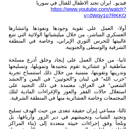
فيديو.. ايران تجند الاطفال للقتال في سوريا
https://www.youtube.com/watch?
v=0Wqy1o7RKKQ
أولا- العمل على تقوية وجودها ونفوذها وانتشارها
العسكري المباشر، من خلال ميليشياتها الولائية التي تتبع
غالبيتها للحرس الثوري الإيراني، وخاصة في المنطقة
الشرقية والوسطى والجنوبية.
ثانيا- من خلال العمل على إيجاد وخلق أذرع مسلحة
مناطقية أو عشائرية تقوم بتجنيدها وتمويلها، وتسليحها
وتدريبها وتقويتها، متمنية من خلال ذلك استنساخ تجربة
"حزب الله" في لبنان و"الحوثيين" في اليمن و"الحشد
الشعبي" في العراق، معتمدة في ذلك التجنيد على
استغلال حالات الفقر والعوز والإغراءات المادية لتلك
المجتمعات وخاصة العشائرية منها في المنطقة الشرقية.
ثالثا- مساعي إيران حقيقة تتعدى من حيث الهدف تسليح
وتجنيد الشباب وتجييشهم في دير الزور وأريافها، بل
وتلجأ وفق إجراءات خبيثة متعددة إلى (بناء المراكز