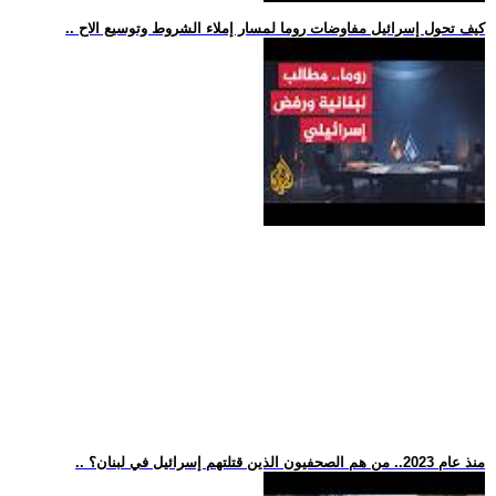
.. كيف تحول إسرائيل مفاوضات روما لمسار إملاء الشروط وتوسيع الاح
.. منذ عام 2023.. من هم الصحفيون الذين قتلتهم إسرائيل في لبنان؟