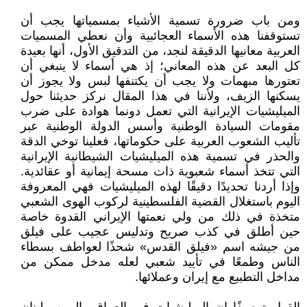
ومن باب ضرورة تسمية الأشياء بمسمياتها يجب أن
تستوقفنا هذه الأسماء العجائبية وأن نعطي المسميات
العربية معانيها الدقيقة لنجد، من التدقيق الأول، أنها بعيدة
كل البعد عن هذه المعاني؛ إذ هي أسماء لا ينبغي أن
تعتورها مبهمات ولا يجب أن يكتنفها لبس ولا يجوز أن
يسكنها الزيف، ولأننا في هذا المقال نركز حديثنا حول
الميليشيات الإيرانية التي تعمل دونما هوادة على ضرب
مقومات السيادة الوطنية وأسس الدولة الوطنية عبر
تأليب الشعوب العربية على حكوماتها، فعلينا توخي الدقة
والحذر في تسمية هذه الميليشيات الشيطانية الإيرانية
التي تتخذ أسماء شعبوية ذات مسحة إيمانية أو عقائدية.
وإذا أردنا تحديدًا دقيقًا لهذه الميليشيات فهي المعروفة
اليوم باستغلال القضية الفلسطينية لركوب الهوى الشعبي
متخذة في ذلك من ولي نعمتها الإيراني القدوة خاصة
حين أطلق في كذب صريح وتدليس عجيب على فيلق
من جيشه اسم «فيلق القدس» شحذًا لعواطف بسطاء
الناس وطمعًا في تأييد شعبي لعله مدخل ممكن من
مداخل التطبيع مع إيران وعملائها.