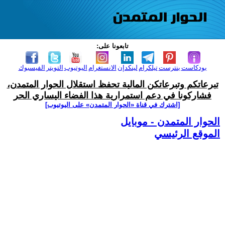
تابعونا على:
بودكاست
بنترست
تيلكرام
لينكدإن
الانستغرام
اليوتيوب
التويتر
الفيسبوك
تبرعاتكم وتبرعاتكن المالية تحفظ استقلال الحوار المتمدن،
فشاركونا في دعم استمرارية هذا الفضاء اليساري الحر
[اشترك في قناة ‫«الحوار المتمدن» على اليوتيوب]
الحوار المتمدن - موبايل
الموقع الرئيسي