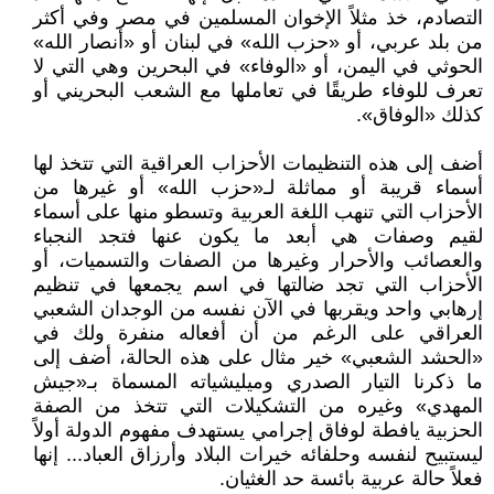
التصادم، خذ مثلاً الإخوان المسلمين في مصر وفي أكثر
من بلد عربي، أو «حزب الله» في لبنان أو «أنصار الله»
الحوثي في اليمن، أو «الوفاء» في البحرين وهي التي لا
تعرف للوفاء طريقًا في تعاملها مع الشعب البحريني أو
كذلك «الوفاق».
أضف إلى هذه التنظيمات الأحزاب العراقية التي تتخذ لها
أسماء قريبة أو مماثلة لـ«حزب الله» أو غيرها من
الأحزاب التي تنهب اللغة العربية وتسطو منها على أسماء
لقيم وصفات هي أبعد ما يكون عنها فتجد النجباء
والعصائب والأحرار وغيرها من الصفات والتسميات، أو
الأحزاب التي تجد ضالتها في اسم يجمعها في تنظيم
إرهابي واحد ويقربها في الآن نفسه من الوجدان الشعبي
العراقي على الرغم من أن أفعاله منفرة ولك في
«الحشد الشعبي» خير مثال على هذه الحالة، أضف إلى
ما ذكرنا التيار الصدري وميليشياته المسماة بـ«جيش
المهدي» وغيره من التشكيلات التي تتخذ من الصفة
الحزبية يافطة لوفاق إجرامي يستهدف مفهوم الدولة أولاً
ليستبيح لنفسه وحلفائه خيرات البلاد وأرزاق العباد... إنها
فعلاً حالة عربية بائسة حد الغثيان.