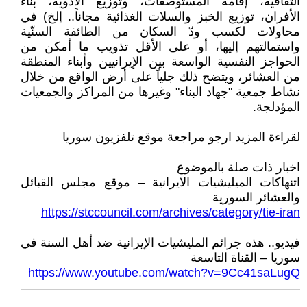
الثقافية، إقامة المستوصفات، وتوزيع الأدوية، بناء
الأفران، توزيع الخبز والسلات الغذائية مجاناً.. إلخ) في
محاولات لكسب ودّ السكان من الطائفة السنّية
واستمالتهم إليها، أو على الأقل تذويب ما أمكن من
الحواجز النفسية الواسعة بين الإيرانيين وأبناء المنطقة
من العشائر، ويتضح ذلك جلياً على أرض الواقع من خلال
نشاط جمعية "جهاد البناء" وغيرها من المراكز والجمعيات
المؤدلجة.
لقراءة المزيد ارجو مراجعة موقع تلفزيون سوريا
اخبار ذات صلة بالموضوع
اتنهاكات الميليشيات الايرانية – موقع مجلس القبائل
والعشائر السورية
https://stccouncil.com/archives/category/tie-iran
فيديو.. هذه جرائم المليشيات الإيرانية ضد أهل السنة في
سوريا – القناة التاسعة
https://www.youtube.com/watch?v=9Cc41saLugQ