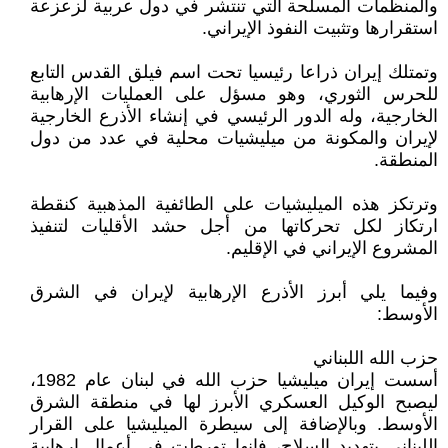
والمنظمات المسلحة التي تنتشر في دول عربية لزعزعة
استقرارها وتثبيت النفوذ الإيراني.
وتمتلك إيران ذراعا رئيسيا تحت اسم فيلق القدس التابع
للحرس الثوري، وهو مسؤل على العمليات الإرهابية
الخارجية، وله الدور الرئيسي في إنشاء الأذرع الخارجية
لإيران والمكونة من ميليشيات محلية في عدد من دول
المنطقة.
وترتكز هذه الميليشيات على الطائفية المذهبية كنقطة
ارتكاز لكل تحركاتها من أجل حشد الأقليات لتنفيذ
المشروع الإيراني في الإقليم.
وفيما يلي أبرز الأذرع الإرهابية لإيران في الشرق
الأوسط:
حزب الله اللبناني
أسست إيران ميليشيا حزب الله في لبنان عام 1982،
ليصبح الوكيل العسكري الأبرز لها في منطقة الشرق
الأوسط. وبالإضافة إلى سيطرة الميليشيا على القرار
اللبناني بتهديد السلاح، فإنها تورطت في أعمال إرهابية