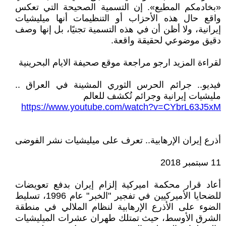
«بخادمكم المطيع». إن التسمية الصحيحة التي تعكس
واقع حال هذه الأحزاب أو التنظيمات أنها ميليشيات
إيرانية، ولا أظن أن في هذه التسمية تجنيًا، بل إنها وصف
دقيق موضوعي لحقيقة واقعة.
لقراءة المزيد ارجو مراجعة موقع صحيفة الايام البحرينية
فيديو.. جرائم الحرس الثوري المشينة في العراق ..
مليشيات إيرانية وجرائم تُكشف للعالم
https://www.youtube.com/watch?v=CYbrL63J5xM
أذرع إيران الإرهابية.. تعرف على ميليشيات نشر الفوضى
11 سبتمبر 2018
أعاد قرار محكمة اميركية إلزام إيران بدفع تعويضات
للضحايا الأميركيين في تفجير "الخبر" عام 1996، تسليط
الضوء على الأذرع الإرهابية لنظام الملالي في منطقة
الشرق الأوسط، حيث تمتلك طهران عشرات الميليشيات