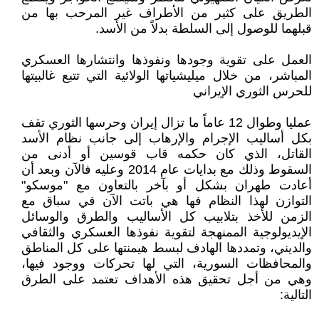
الطريق على كثير من الأطراف غير المرحب بها من
قبلهما للوصول إلى السلطة بدلاً من الأسد.
العمل على تقوية وجودها ونفوذها وانتشارها العسكري
المباشر، من خلال ميليشياتها الولائية التي تتبع غالبيتها
للحرس الثوري الإيراني
عمليا وطوال 12 عاماً ما تزال إيران وحرسها الثوري تقف
بكل أساليب الإجرام والإرهاب إلى جانب نظام الأسد
القاتل، الذي كان حكمه قاب قوسين أو أدنى من
السقوط وذلك مع بدايات عام 2014 وعليه فالآن وبعد أن
أعادت طهران بشكل أو بآخر بالتعاون مع "موسكو"
التوازن لهذا النظام فها هي باتت الآن في سباق مع
الزمن للأخذ بتلابيب كل الأساليب والطرق والوسائل
الإيديولوجية الممنهجة لتقوية نفوذها العسكري والثقافي
والديني، وتمددها الهادف لبسط هيمنتها على كل المناطق
والمحافظات السورية، التي لها تحركات ووجود فيها،
وهي من أجل تحقيق هذه الأهداف تعتمد على الطرق
التالية: