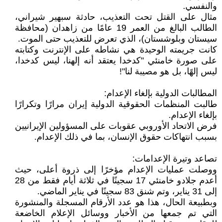
والنفسي.
مثال على القتل تحت التعذيب، حادثة سبهير شيراني،
الطالب البالغ من العمر 19 عامًا من زاهدان (محافظة
سيستان وبلوشستان)، الذي تعرض للتعذيب حتى الموت.
كانت جريمته الوحيدة هي نشاطه على الإنترنت وكتابته
على صورة خامنئي "كدخدا يعتقد أنه إلهنا، ليس کدخدا،
ليس إلهًا، بل هو مصيبة لنا"!
المطالبات الدولية بإلغاء الإعدام:
طالبت المنظمات الحقوقية الدولية إيران مرارًا وتكرارًا
بإلغاء الإعدام.
فرض الاتحاد الأوروبي عقوبات على المسؤولين الإيرانيين
بسبب انتهاكات حقوق الإنسان، بما في ذلك الإعدام.
تصاعد وتيرة الإعدامات:
ووصلت عمليات الإعدام مؤخرًا إلى ذروة أعلى، حيث
أعدم جلادو خامنئي 17 سجينًا في ثلاثة أيام فقط من 28
إلى 31 يناير، وتم شنق 83 سجينًا في يناير الماضي.
وبطبيعة الحال، هذا هو عدد الأرقام المسجلة والمنشورة
التي تم جمعها من الأخبار ووسائل الإعلام الخاضعة