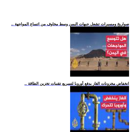
.. صواريخ ومسيرات تشعل جبهات اليمن وسط مخاوف من اتساع المواجهة
.. انخفاض مخزونات الغاز يدفع أوروبا لتسريع تقنيات تخزين الطاقة