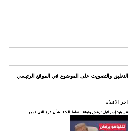
التعليق والتصويت على الموضوع في الموقع الرئيسي
اخر الافلام
.. نتنياهو: إسرائيل ترفض وثيقة النقاط الـ15 بشأن غزة التي قدمها