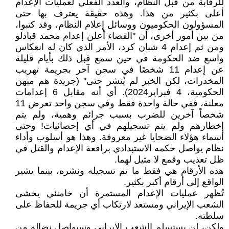
للرقابة من قبل النظام، والعدد الفعلي لعمليات الإعدام
أعلى بكثير من هذا. وهذه حقيقة يعترف بها حتى
المسؤولون الحكوميون ووسائل إعلام النظام، وقد كتبوا،
من بين أمور أخرى، أن "القضاء أعلن إعدام محمد قبادلو
ومن ثم إعدام 4 شبان كرد، الأمر الذي كان له انعكاس
واسع ضد الحكومة في حين سمع قبل ذلك بأيام قليلة
عن إعدام 11 شخصًا في سجن آخر بجريمة تهريب
المخدرات، لكن الخبر لم يُنشر حتى" (جريدة هم ميهن
الحكومية، 4 فبراير2024). أي أنه مقابل 6 إعدامات
معلنة، ففي حالة واحدة فقط وفي سجن واحد تعرض 11
شخصاً آخرين للضرب بسبب جرائم وهمية، ولم يتم
إخطارهم ولم يتم تسجيلهم في أي إحصائيات! وحتى
أسماء هؤلاء الضحايا غير معروفة. وهذا هو أسلوب وأداء
نظام يواصل حكمه الاستبدادي برافعة الإعدام والقتل في
ظل تعذيب وقمع لا مثيل لهما.
هذه الأرقام هي فقط ما تم تسجيله ونشره، بينما يشير
الواقع إلى أرقام أكبر بكثير.
تُظهر عمليات الإعدام المستمرة أن خامنئي يخشى
الشعب الإيراني ومستعد لارتكاب أي جريمة للحفاظ على
سلطته.
ولكن، لن يستسلم الشعب الإيراني وسيواصل نضاله من