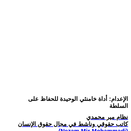
الإعدام: أداة خامنئي الوحيدة للحفاظ على
السلطة
نظام مير محمدي
كاتب حقوقي وناشط في مجال حقوق الإنسان
(Nezam Mir Mohammadi)