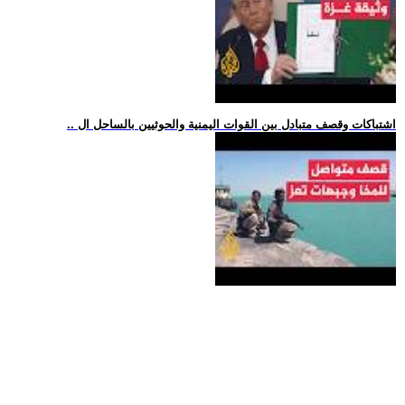
.. اشتباكات وقصف متبادل بين القوات اليمنية والحوثيين بالساحل ال