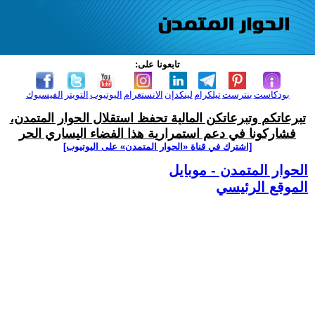
تابعونا على:
بودكاست
بنترست
تيلكرام
لينكدإن
الانستغرام
اليوتيوب
التويتر
الفيسبوك
تبرعاتكم وتبرعاتكن المالية تحفظ استقلال الحوار المتمدن،
فشاركونا في دعم استمرارية هذا الفضاء اليساري الحر
[اشترك في قناة ‫«الحوار المتمدن» على اليوتيوب]
الحوار المتمدن - موبايل
الموقع الرئيسي