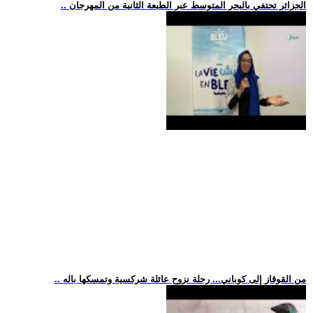
.. الجزائر تحتفي بالبحر المتوسط عبر الطبعة الثانية من المهرجان
.. من القوقاز إلى كوباني... رحلة نزوح عائلة شركسية وتمسكها باله