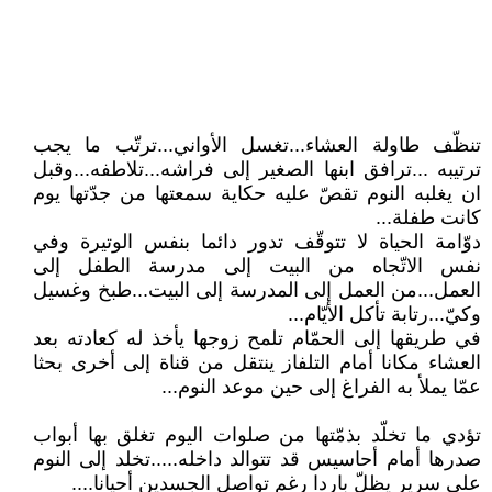
تنظّف طاولة العشاء...تغسل الأواني...ترتّب ما يجب
ترتيبه ...ترافق ابنها الصغير إلى فراشه...تلاطفه...وقبل
ان يغلبه النوم تقصّ عليه حكاية سمعتها من جدّتها يوم
كانت طفلة...
دوّامة الحياة لا تتوقّف تدور دائما بنفس الوتيرة وفي
نفس الاتّجاه من البيت إلى مدرسة الطفل إلى
العمل...من العمل إلى المدرسة إلى البيت...طبخ وغسيل
وكيّ...رتابة تأكل الأيّام...
في طريقها إلى الحمّام تلمح زوجها يأخذ له كعادته بعد
العشاء مكانا أمام التلفاز ينتقل من قناة إلى أخرى بحثا
عمّا يملأ به الفراغ إلى حين موعد النوم...
تؤدي ما تخلّد بذمّتها من صلوات اليوم تغلق بها أبواب
صدرها أمام أحاسيس قد تتوالد داخله.....تخلد إلى النوم
على سرير يظلّ باردا رغم تواصل الجسدين أحيانا....