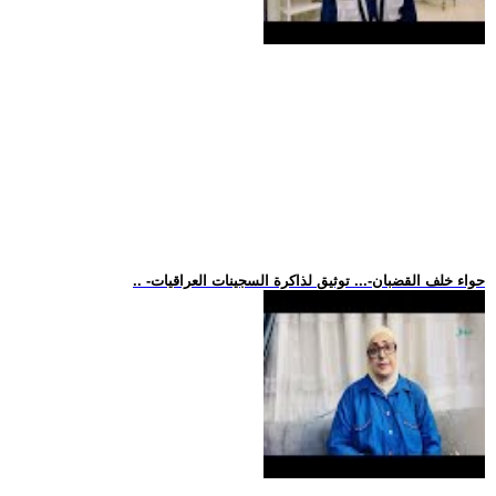
.. -حواء خلف القضبان-... توثيق لذاكرة السجينات العراقيات