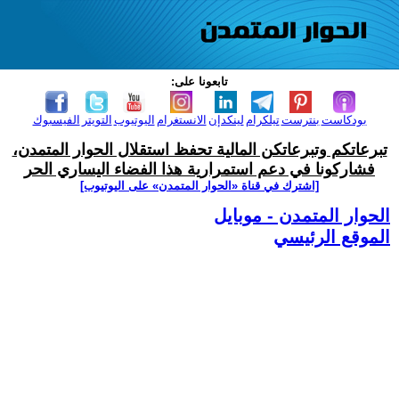
تابعونا على:
بودكاست
بنترست
تيلكرام
لينكدإن
الانستغرام
اليوتيوب
التويتر
الفيسبوك
تبرعاتكم وتبرعاتكن المالية تحفظ استقلال الحوار المتمدن،
فشاركونا في دعم استمرارية هذا الفضاء اليساري الحر
[اشترك في قناة ‫«الحوار المتمدن» على اليوتيوب]
الحوار المتمدن - موبايل
الموقع الرئيسي