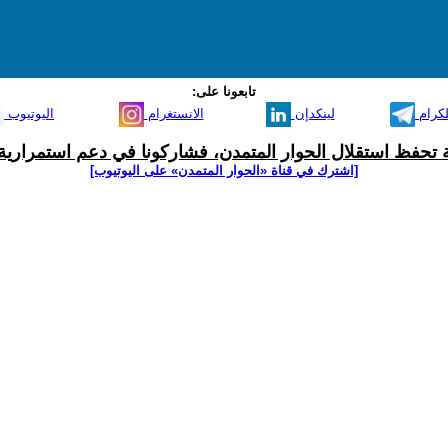
تابعونا على:
لكرام
لينكدإن
الانستغرام
اليوتيوب
ية تحفظ استقلال الحوار المتمدن، فشاركونا في دعم استمرارية 
[اشترك في قناة ‫«الحوار المتمدن» على اليوتيوب]