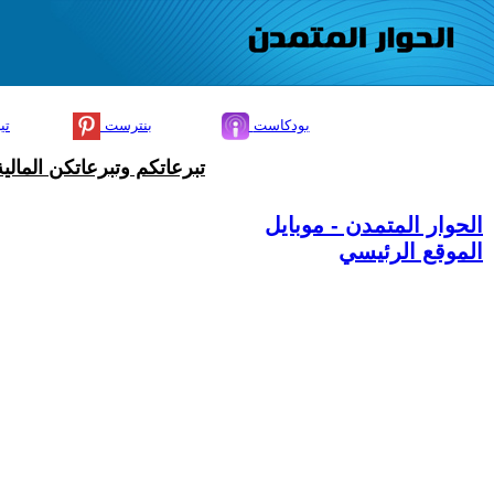
بودكاست
بنترست
تي
تبرعاتكم وتبرعاتكن المال
الحوار المتمدن - موبايل
الموقع الرئيسي