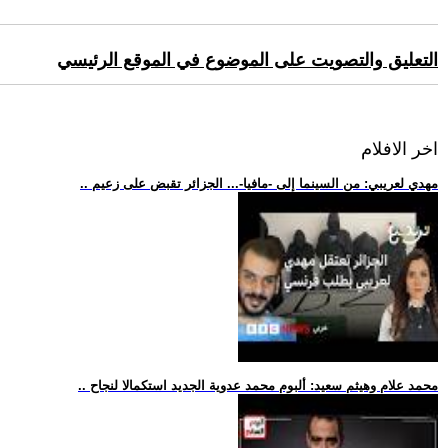
التعليق والتصويت على الموضوع في الموقع الرئيسي
اخر الافلام
.. مهدي لعريبي: من السينما إلى -مافيا-... الجزائر تقبض على زعيم
.. محمد علام وهيثم سعيد: ألبوم محمد عدوية الجديد استكمالا لنجاح