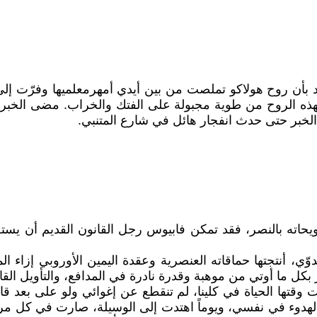
أن روح هولاكو تملصت من بين أيدي أمهرمعلميها وفرّت إلى 
ما لهذه الروح من طوية مجبولة على الفتك والخراب. مضى الخبر
الخبر حتى حدث انفجار هائل في شارع المتنبي.
لويحاته بالنصر، فقد تمكن فابيوس رجل القانون القديم أن يست
دوّي، أنتجتها حماقاته العنصرية وعقدة اليمين الأوروبي إزا
بكل ما أوتي من موهبة وقدرة نادرة في المدافع، والتأويل القان
 وقتها الحياة في كلينا، لم تنقطع عن إغوائي ولو على بعد قار
يم الهدوء في نفسي، ويوماً اهتدت إلى الوسيلة، صارت في كل 