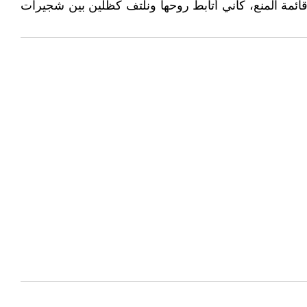
ئمة المنع، كأني أتأبط روحها ونلتف كظلين بين شجيرات