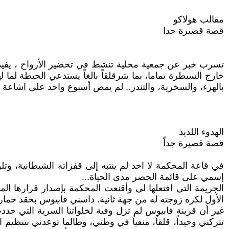
مقالب هولاكو
قصة قصيرة جدا
تسرب خبر عن جمعية محلية تنشط في تحضير الأرواح ، يفيد ب
خارج السيطرة تماما، بما يثيرقلقاً بالغاً يستدعي الحيطة ل
بالهزء، والسخرية، والتندر.. لم يمض أسبوع واحد على اشاعة 
الهدوء اللذيذ
قصة قصيرة جداً
في قاعة المحكمة لا احد لم ينتبه إلى قفزاته الشيطانية، وت
إسمي على قائمة الحضر مدى الحياة...
الجريمة التي افتعلها لي وأقنعت المحكمة بإصدار قرارها الم
الأول لكره زوجته له من جهة ثانية. داسني فابيوس بحقد حمار 
غير أن قرينة فابيوس لم تزل وفية لخلواتنا السرية التي جددت
تتركني وحيداً، قلقاً، منفياً في وطني، وطالما توعدني بتنظ