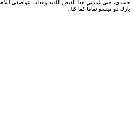
جسدي، حتى غمرني هذا الفيض اللذيذ وهدأت عواصفي اللاهبة 
بارك دو مينسو تماماً كما كنا..