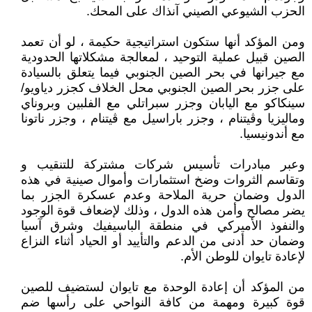
الحزب الشيوعي الصيني آنذاك على المحك.
ومن المؤكد أنها ستكون استراتيجية حكيمة ، لو أن تعمد
الصين قبيل عملية التوحيد ، لمعالجة مشكلاتها الحدودية
مع جيرانها في بحر الصين الجنوبي فيما يتعلق بالسيادة
على جزر بحر الصين الجنوبي محل الخلاف كجزر دياويو/
سينكاكو مع اليابان وجزر سبراتلي مع الفلبين وبروناي
وماليزيا وڨيتنام ، وجزر باراسيل مع ڨيتنام ، وجزر ناتونا
مع أندونيسيا.
وعبر مبادرات تأسيس شركات مشتركة للتنقيب و
وتقاسم الثروات وضخ استثمارات وأموال صينية في هذه
الدول وضمان حرية الملاحة وعدم عسكرة الجزر بما
يضر مصالح وأمن هذه الدول ، وذلك لإضعاف قوة الوجود
والنفوذ الأميركي في منطقة الباسيفيك وشرق آسيا
وضمان حد أدنى من الدعم والتأييد أو الحياد أثناء النزاع
لإعادة تايوان للوطن الأم.
من المؤكد أن إعادة الوحدة مع تايوان لستضيف للصين
قوة كبيرة ومهمة من كافة النواحي على رأسها ضم