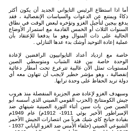
أما اذا استطاع الرئيس التايواني الجديد أن يكون أكثر
ذكاءً ويمتنع عن الدعوات والسياسات الإنفصالية ، فقد
يدفع بيجين لتأجيل الغزو وتؤخره لبعض الوقت في نطاق
السنوات الثلاث أو الخمس القادمة مع استمرار الأوضاع
الحالية على ذات المنوال وهو ما يدفعنا للإعتقاد بأن
عملية إعادة التوحيد أوشك بدء عدها التنازلي .
خاصة مع ازدياد أعداد التايوانييون الرافضين لإعادة
الوحدة خاصة بين فئة الشباب ومتوسطي الصين
لمستويات تمثل الآن غالبية تترعرع تحت أمطار دعائية
إنفصالية ، وهو مؤشر خطير لايجب أن تتهاون معه أي
دولة تريد الحفاظ على وحدة ترابها.
وسيهدف الغزو لإعادة ضم الجزيرة المنفصلة منذ هروب
جيش الكومنتانج (الحزب القومي الصيني الذي أسسه أبو
الصين صن يات سين أثناء الثورة الصينية شينهاي ضد
الإمبراطور الأخير بوئي 1911- 1912م) عام 1949م
بقيادة جيانج كاي شيك هربآ من انتصارات الجيش االأحمر
الشيوعي الصيني (حلفاء الأمس ضد الغزو الياباني 1937 -