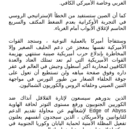
الغربي وخاصة الأميركي الكافي.
كما أن الصين ستستفيد من الخطأ الإستراتيجي الروسي
في التجربة الأوكرانية بعدم الضغط المكثف والسريع
الحاسم لإغلاق الأبواب أمام الغرباء.
وستتفاجأ أميركا بالعملية النوعية ، وستجد القوات
الأميركية نفسها بمعجز عن دعم الحليف الصغير وإلا
المخاطرة بإندلاع حرب أميريكية صينية ستنتهي بهزيمة
القوات الأميريكية التي لم تعد تمتلك العتاد والعدة
الكافيين لمحاربة أكبر أسطول وجيش في العالم في عقر
داره وفوق صفحة مياهه ولن تستطيع أن تعول على
جوقة الحلفاء الصغار من طيور النورس في مواجهة
التنين الصيني وحلفائه الروس والكوريون الشماليون.
الذين بدورهم سيسعون لإثارة القلاقل آنذاك ضد
الكوريين الجنوبيون ورفع مستوى التوتر لحافة الهاوية
Edge of Abyss لإشغالهم عن محاولة تقديم الدعم
للتايوانيين والأمريكان ، الذين سيجدون أنفسهم يعلنون
تفعيل المظلة الأمنية لحماية اليابان وكوريا الجنوبية في