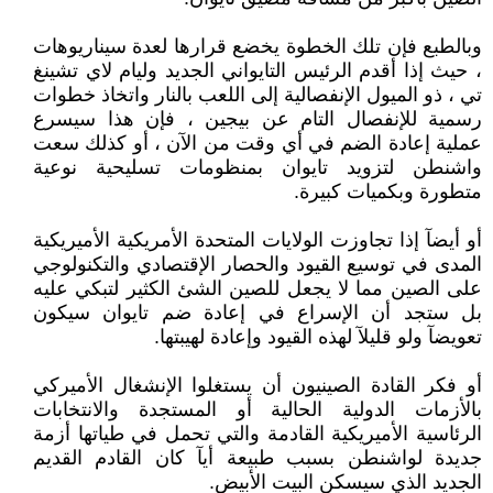
وبالطبع فإن تلك الخطوة يخضع قرارها لعدة سيناريوهات
، حيث إذا أقدم الرئيس التايواني الجديد وليام لاي تشينغ
تي ، ذو الميول الإنفصالية إلى اللعب بالنار واتخاذ خطوات
رسمية للإنفصال التام عن بيجين ، فإن هذا سيسرع
عملية إعادة الضم في أي وقت من الآن ، أو كذلك سعت
واشنطن لتزويد تايوان بمنظومات تسليحية نوعية
متطورة وبكميات كبيرة.
أو أيضآ إذا تجاوزت الولايات المتحدة الأمريكية الأميريكية
المدى في توسيع القيود والحصار الإقتصادي والتكنولوجي
على الصين مما لا يجعل للصين الشئ الكثير لتبكي عليه
بل ستجد أن الإسراع في إعادة ضم تايوان سيكون
تعويضآ ولو قليلآ لهذه القيود وإعادة لهيبتها.
أو فكر القادة الصينيون أن يستغلوا الإنشغال الأميركي
بالأزمات الدولية الحالية أو المستجدة والانتخابات
الرئاسية الأميريكية القادمة والتي تحمل في طياتها أزمة
جديدة لواشنطن بسبب طبيعة أيآ كان القادم القديم
الجديد الذي سيسكن البيت الأبيض.