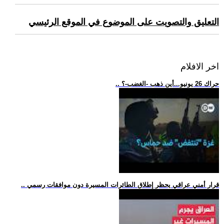
التعليق والتصويت على الموضوع في الموقع الرئيسي
اخر الافلام
.. حراك 26 يونيو...أين ذهب -الغضب-؟
.. قرار أمني عراقي يحظر إطلاق الطائرات المسيرة دون موافقات رسمي