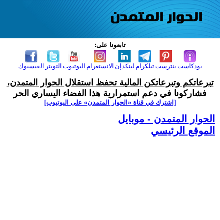
تابعونا على:
بودكاست
بنترست
تيلكرام
لينكدإن
الانستغرام
اليوتيوب
التويتر
الفيسبوك
تبرعاتكم وتبرعاتكن المالية تحفظ استقلال الحوار المتمدن،
فشاركونا في دعم استمرارية هذا الفضاء اليساري الحر
[اشترك في قناة ‫«الحوار المتمدن» على اليوتيوب]
الحوار المتمدن - موبايل
الموقع الرئيسي