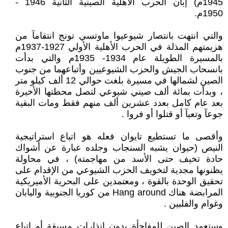
1945م) إبان الحرب الأهلية الصينية الثانية 1946 -
1950م.
والتي انتهت بانتصار شيوعيوا ماوتسي تونج انتقامآ من
هزيمتهم المذلة في الحرب الأهلية الأولي 1927-1937م
بالمسيرة الطويلة عام 1934- 1935م والتي بدأت
بانسحاب الجيش والحزب الشيوعيين وأتباعهما من جنوب
الصين لشمالها في مسيرة بلغت حوالي 12 ألف كيلو متر
، وبدأت بمائة ألف صيني شيوعي لتصل محطتها الأخيرة
بعد عام كامل بعدد عشرين ألف منهم فقط ومات البقية
جوعآ وتعبآ أو قتلوا أو فروا .
وأقصى ما تستطيع تايوان فعله هو اتباع استراتيجية
النيص (حيوان يشبه السنجاب وجلده عبارة عن أشواك
حادة تخيف حتى الأسد من مهاجمته) ، في محاولة
يظنونها مجدية لتخويف الحزب الشيوعي من الإقدام على
تحقيق الوحدة بالقوة ، ومعتمدين على البحرية الأميريكية
المرابضة هناك Hang around من كوريا الجنوبية واليابان
وغوام والفلبين .
وستعمد الصين للمفاجأة بدون انذارات مسبقة أو اتباع