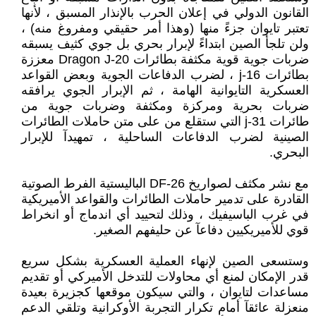
القانون الدولي في إعلان الحرب بالإنذار المسبق ، لأنها
تعتبر تايوان جزءً منها (وهذا أمر حقيقي ومفروغ منه) ،
ولن تلجأ الصين ابتداءً لإبرار بحري بل جوي كثيف يسبقه
ضربات جوية قوية مكثفة بطائرات Dragon J-20 معززة
بطائرات j-16 ، لضرب الدفاعات الجوية وبعض القواعد
العسكرية التايوانية الهامة ، ثم الإبرار الجوي يرافقه
ضربات بحرية ومركزة ومكثفة وضربات جوية من
طائرات j-31 التي ستقلع من على متن حاملات الطائرات
الصينية لضرب الدفاعات الساحلية ، تمهيدآ للإبرار
البحري.
مع نشر مكثف لصواريخ DF-26 الباليستية الفرط الصوتية
القادرة على تدمير حاملات الطائرات والقواعد الأميريكية
في غرب الباسيفيك ، وذلك لتحييد أي اندماج أو انخراط
قوي للأميريكيين دفاعآ عن حليفهم الصغير.
وستسعى الصين لإنهاء العملية العسكرية بشكل سريع
قدر الإمكان لمنع أي محاولات للتدخل الأميركي أو تقديم
مساعدات لتايوان ، والتي سيكون موقعها كجزيرة بعيدة
منعزلة عائقآ أمام تكرار التجربة الأوكرانية وتلقي الدعم