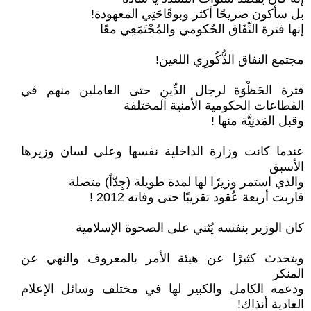
بل سأكون صريحًا أكثر وبوقَاحَتِي المعهودة!
إنها فترة النِّفَاق الحُكومي والمُجْتَمَعِي معًا
مجتمع النفاق الذُّكُورِي اللعين!
فترة الحَظْوَة لرجال الدِّينِ حتى العاملين منهم في
القطاعات الحكومية الأمنية المختلفة
وقبل المَدنِيَّة منها !
عندما كانت وزارة الداخلية نفسها وعلى لسان وزيرها
الأسبق
والذي استمر وزيرًا لها لمدة طويلة (جِدّاً) متصلة
قاربت أربعة عُقود تقريبًا حتى وفاته 2012 !
كان الوزير بنفسه يُثني على الصحوة الإسلامية
ويتحدث كثيرًا عن هيئة الأمر بالمعروف والنهي عن
المنكر
ودعمه الكامل والكبير لها في مختلف وسائل الإعلام
العادية أنذاك!