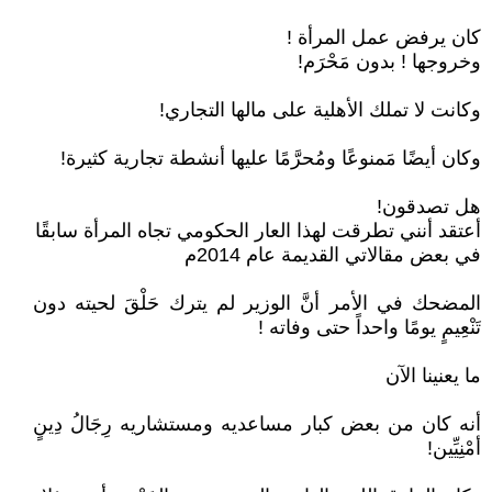
كان يرفض عمل المرأة !
وخروجها ! بدون مَحْرَم!
وكانت لا تملك الأهلية على مالها التجاري!
وكان أيضًا مَمنوعًا ومُحرَّمًا عليها أنشطة تجارية كثيرة!
هل تصدقون!
أعتقد أنني تطرقت لهذا العار الحكومي تجاه المرأة سابقًا
في بعض مقالاتي القديمة عام 2014م
المضحك في الأمر أنَّ الوزير لم يترك حَلْقَ لحيته دون
تَنْعِيمٍ يومًا واحداً حتى وفاته !
ما يعنينا الآن
أنه كان من بعض كبار مساعديه ومستشاريه رِجَالُ دِينٍ
أمْنِيِّين!