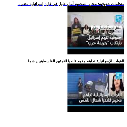
.. منظمات حقوقية: مقتل الصحفية آمال خليل في غارة إسرائيلية متعم
.. القوات الإسرائيلية تداهم مخيم قلنديا للاجئين الفلسطينيين شما