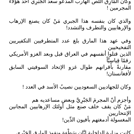
وكان المَارِق اللص الهارب المدعو سعد الجَبْرِي أحد هؤلاء
المجرمين !
والذي كان بنفسه هذا الجبري مَنْ كان يصنع الإرهاب
والإرهابيين والتطرف والتشدد!
وفي عهد هذا المارق بلغ عدد المتطرفيين التكفيريين
التفخيخيين
الذين قتلوا أنفسهم في العراق قبل وبعد الغزو الأمريكي
رقمًا قِياسِيَّاً
مقارنةً بأقرانهم طوال غزو الإتحاد السوفيتي السابق
لأفغانستان!
وكان للجهاديين السعوديين نصيبُ الأسد في العدد !
وأجزم أنّ المجرمَ الجَبْرِيَّ وبعض مساعديه هم
مَنْ كان يقف خلف صنع مثل أولئك الإرهابيين المجانين
الإنتحاريين
المغسولة أدمغتهم بأفيون الدِّين!
كانت وزارة الداخلية إِبَّان سَطْوَة ونفوذ المارق الجَبْري