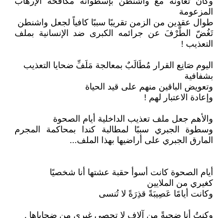
وكان تعاونه مع واشنطن بإسطوانة مكافحة الإرهاب
المزعومة
طوال عقدين من الزمن تقريبًا سببًا كافياً لجعل واشنطن
تَغُضّ الطَّرْفَ عن جرائمه الكبرى ضد الإنسانية بملف
التعذيب !
اليوم صَانِع القرار مُطَالَبٌ بمعالجة مَلَفِّ ضحايا التعذيب
بشفافية
وتعويض الباقين منهم على قيد الحياة
وإعادة الاعتبار لهم !
والأهم جعل ملف تعذيب الداخلية أيام الصحوة
وسطوة الجبري سببًا لمطالبة كندا بمحاكمة المجرم
المارق الجبري على أراضيها بهذا الملف...
أيام الصحوة كانت أسوأ حقبة عشتها أنا شخصيًا
كغيري من الملايين
وكانت أيامًا عَصِيبَةً قذِرَةً لا تُنسى
وكنتُ أنا ضحيةً مِن آلاف لا تحصى غيري مِن ضحاياها .