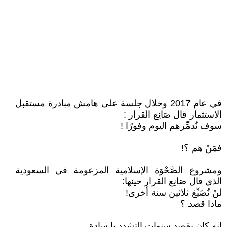
في عام 2017 وخلال جلسة على هامش مبادرة مستقبل
الاستثمار قال صَانِع القرار :
سوف نُدمِّرهم اليوم وفورًا !
فمَنْ هم ؟!
ومشروع الصَّحْوَة الإسلامية المزعومة في السعودية
الذي قال صَانِع القرار حينها:
لنْ نُضَيِّعَ ثلاثين سنة أخرى!
ماذا قصد ؟
إنه كان يقصد سنوات التشدد يا سادة