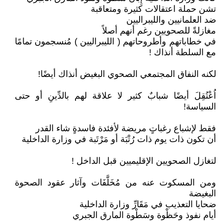
تشن حملة اعتقالات كثيرة ومتعاقبة
ضد العلمانيين والليبراليين
مغازلةً للصحويين رغم أنهم أصلاً
في خطاباتهم وأطروحاتهم ( الليبراليين ) مُنسجمون تمامًا
مع السلطة أنذاك !
لكنه النفاق المجتمعي الصحوي البغيض أنذاك أيضًا!
اُعْتُقِلَ أيضًا شبابٌ كثير لا علاقة لهم بالدِّينِ أو حتى
السياسة!
فقط لإشباع رغباتٍ مريضة لأفئدة فاسدةٍ شاء القدر
أن تكون ذات يوم ذات رُتْبَة أو مَرْتَبة في وزارة الداخلية
لتغازل الصحويين الإقليميين قبل الداخل !
ومن المسكوت عنه من مُخَلَّفَات وآثار عقود الصحوة
البغيضة
ضحايا التعذيب في مَقَارِّ وزارة الداخلية
أيام نفوذ وحَظْوة وسَطْوة المارق الجبري