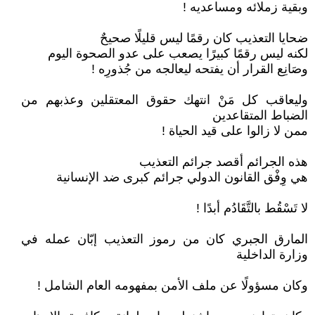
وبقية زملائه ومساعديه !
ضحايا التعذيب كان رقمًا ليس قليلًا صحيحٌ
لكنه ليس رقمًا كبيرًا يصعب على عدو الصحوة اليوم
وصَانِع القرار أن يفتحه ليعالجه من جُذورِه !
وليعاقب كل مَنْ انتهك حقوق المعتقلين وعذبهم من
الضباط المتقاعدين
ممن لا زالوا على قيد الحياة !
هذه الجرائم أقصد جرائم التعذيب
هي وِفْق القانون الدولي جرائم كبرى ضد الإنسانية
لا تَسْقُط بالتَّقَادُم أبدًا !
المارق الجبري كان من رموز التعذيب إبّان عمله في
وزارة الداخلية
وكان مسؤولًا عن ملف الأمن بمفهومه العام الشامل !