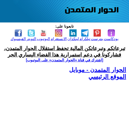
تابعونا على:
بودكاست
بنترست
تيلكرام
لينكدإن
الانستغرام
اليوتيوب
التويتر
الفيسبوك
تبرعاتكم وتبرعاتكن المالية تحفظ استقلال الحوار المتمدن،
فشاركونا في دعم استمرارية هذا الفضاء اليساري الحر
[اشترك في قناة ‫«الحوار المتمدن» على اليوتيوب]
الحوار المتمدن - موبايل
الموقع الرئيسي