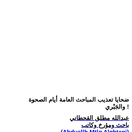
ضحايا تعذيب المباحث العامة أيام الصحوة
والجَبْري !
عبدالله مطلق القحطاني
باحث ومؤرخ وكاتب
(Abduallh Mtlq Alqhtani)