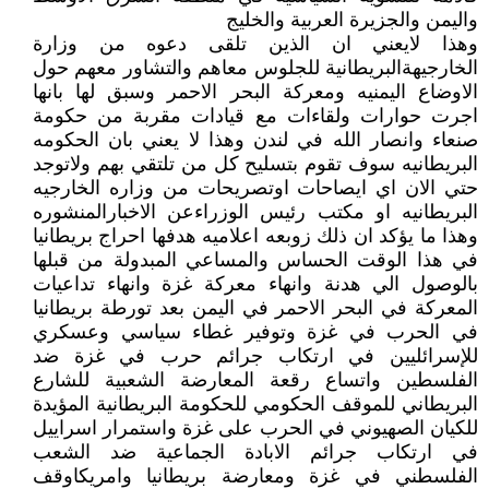
واليمن والجزيرة العربية والخليج
وهذا لايعني ان الذين تلقى دعوه من وزارة
الخارجيهةالبريطانية للجلوس معاهم والتشاور معهم حول
الاوضاع اليمنيه ومعركة البحر الاحمر وسبق لها بانها
اجرت حوارات ولقاءات مع قيادات مقربة من حكومة
صنعاء وانصار الله في لندن وهذا لا يعني بان الحكومه
البريطانيه سوف تقوم بتسليح كل من تلتقي بهم ولاتوجد
حتي الان اي ايصاحات اوتصريحات من وزاره الخارجيه
البريطانيه او مكتب رئيس الوزراءعن الاخبارالمنشوره
وهذا ما يؤكد ان ذلك زوبعه اعلاميه هدفها احراج بريطانيا
في هذا الوقت الحساس والمساعي المبدولة من قبلها
بالوصول الي هدنة وانهاء معركة غزة وانهاء تداعيات
المعركة في البحر الاحمر في اليمن بعد تورطة بريطانيا
في الحرب في غزة وتوفير غطاء سياسي وعسكري
للإسرائليين في ارتكاب جرائم حرب في غزة ضد
الفلسطين واتساع رقعة المعارضة الشعبية للشارع
البريطاني للموقف الحكومي للحكومة البريطانية المؤيدة
للكيان الصهيوني في الحرب على غزة واستمرار اسراييل
في ارتكاب جرائم الابادة الجماعية ضد الشعب
الفلسطني في غزة ومعارضة بريطانيا وامريكاوقف