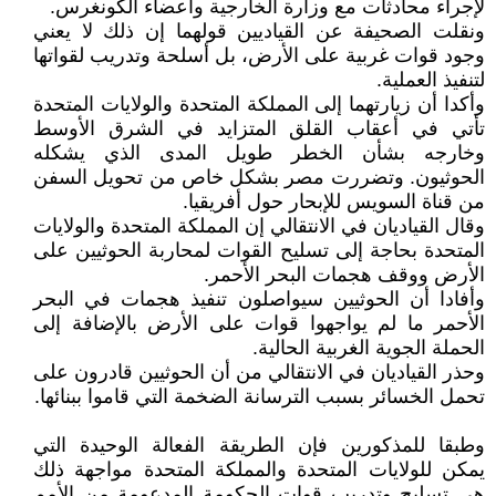
لإجراء محادثات مع وزارة الخارجية وأعضاء الكونغرس.
ونقلت الصحيفة عن القياديين قولهما إن ذلك لا يعني
وجود قوات غربية على الأرض، بل أسلحة وتدريب لقواتها
لتنفيذ العملية.
وأكدا أن زيارتهما إلى المملكة المتحدة والولايات المتحدة
تأتي في أعقاب القلق المتزايد في الشرق الأوسط
وخارجه بشأن الخطر طويل المدى الذي يشكله
الحوثيون. وتضررت مصر بشكل خاص من تحويل السفن
من قناة السويس للإبحار حول أفريقيا.
وقال القياديان في الانتقالي إن المملكة المتحدة والولايات
المتحدة بحاجة إلى تسليح القوات لمحاربة الحوثيين على
الأرض ووقف هجمات البحر الأحمر.
وأفادا أن الحوثيين سيواصلون تنفيذ هجمات في البحر
الأحمر ما لم يواجهوا قوات على الأرض بالإضافة إلى
الحملة الجوية الغربية الحالية.
وحذر القياديان في الانتقالي من أن الحوثيين قادرون على
تحمل الخسائر بسبب الترسانة الضخمة التي قاموا ببنائها.
وطبقا للمذكورين فإن الطريقة الفعالة الوحيدة التي
يمكن للولايات المتحدة والمملكة المتحدة مواجهة ذلك
هي تسليح وتدريب قوات الحكومة المدعومة من الأمم