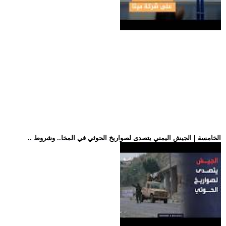
.. الخامسة | الجيش اليمني يتصدى لصواريخ الحوثي في المخا.. وشروط