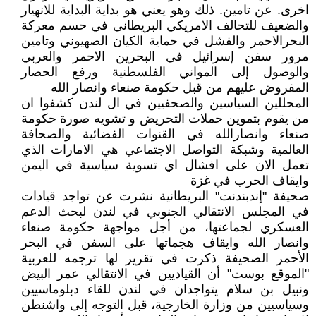
اخرى. عن تامين. ذلك وهو يعني هو بداية البداية للانهيار
والضعيف للتحالف الامريكي البريطاني في حسم معركة
البحرالاحمر والفشل في حماية الكيان الصهيوني وتامين
مرور سفن إسرائيل في البحرين الاحمر والعربي
والوصول إلى المواني الفلسطنية ورفع الحصار
المفروض عليهم من قبل حكومة صنعاء وانصار الله
المحللين السياسين والصحفيين في ال لندن كشفوا ان
من يقوم بتموين حملات التحريض و تشويه صورة حكومة
صنعاء وانصارالله في القنوات الفضائية والصحافة
العالمية وشبكة التواصل الاجتماعي هي الامارات الذي
تعمل الان على افشال اي تسوية سياسية في اليمن
وايقاف الحرب في غزة
صحيفة "إندبندنت" البريطانية نشرت عن تواجد قيادات
في المجلس الانتقالي الجنوبي في لندن لبحث الدعم
العسكري لجماعتها، من أجل مواجهة حكومة صنعاء
وانصار الله وايقاف هجماتها على السفن في البحر
الأحمر الصحيفة ذكرت في تقرير لها ترجمه للعربية
"الموقع بوست" أن القياديين في الانتقالي عمر البيض
ونبيل بن سلام يتواجدان في لندن للقاء دبلوماسيين
وسياسيين من وزارة الخارجية، قبل التوجه إلى واشنطن