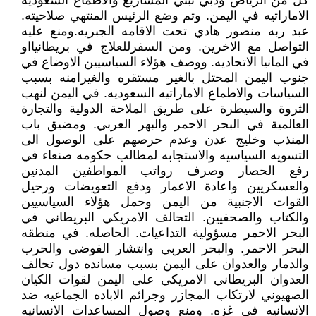
كل من الرياض ودبي تبني المشاريع والاطماع السعوديه
الاماراتيه في اليمن. وتم وضع الرئيس المنتهي صلاحيته.
عبد ربه منصور هادي تحت الاقامه الجبريه.ومنع عليه
التواصل مع الاخرين. ومن السفرللعلاج في بريطانيااو
في المانيا الاتحاديه. ‏ووصف هؤلاء السياسيين الاوضاع في
جنوب اليمن المحتل بالغير مستقره والغيرامنه بسبب
السياسات والاطماع الاماراتيه السعوديه. في اليمن لنهب
الثروة والسيطرة على طريق الملاحة الدولية والتجارة
العالمية في البحر الاحمر والبهر العربي. ومضيق باب
المنذب وخليج عدن وعدم حرصهم على الوصول الى
التسويه السياسيه والاستجابه لمطالب حكومه صنعاء في
رفع الحصار وصرف رواتب المواطفين المدنين
والعسكريين واعادة الاعمار ودفع التعويضات ورحيل
القوات الاجنبية من اليمن وحمل هؤلاء السياسيين
والكتاب والصحفيين. التحالف الامريكي البريطاني في
البحر الاحمر مسؤولية التداعيات. الحاصله. في منطقه
البحر الاحمر. والبحر العربي وانتشار الفوضى والحرب
والدمار والعدوان على اليمن بسبب مسانده دول تحالف
العدوان البريطاني الامريكي على اليمن لقوات الكيان
الصهيوني لارتكاب المجازر وجرائم الاباده الجماعيه ضد
الانسانيه في غزه. ومنع وصول المساعدات الانسانيه