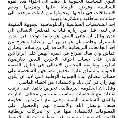
القوي السياسية الجنوبية بل ذهب الى احتواء هذه القوه
السياسيه وفرض الوصايا عليها وتمزيقها ودعم
الانشقاقات في داخلها. وتحويلها من كيانات موحده. الى
جماعات مناطقيه وعشائرها وقبلية
احد الشخصيات السياسية والدبلوماسية الجنوبية المقيمة
في لندن قلل من زياره قيادات المجلس الانتقالي الي
لندن وقال ان هاني البيض هو دايما يتواجد في لندن.
باستمرار وحاضة بان هو درس في بريطانيا وتخرج من
احد الجامعات البريطانية بالاضافة إلى بن سلام. وطارق
عفاش وان هناك صراع في اسره البيض على ابرازالابن
هاني على حساب اخوانه الاخرين اللذين يعارضون
اسلوب وطريقة المجلس الانتقالي في تتناول القضية
الجنوبية والتسلق عليها لتحقيق مصالحهم الشخصية على
حساب مصالح ابناء الجنوبية الوطنية التي لابد ان يكون
لهم راي في كل ذلك والاستفادة من اخطاء الماضي
وقال ان الحكومه البريطانيه. تحرص دائما. على ترتيب
لقاءات.مع شخصيات سياسية يمنية من محتلف التيارات
والقوي السياسية اليمنية وحتي مع المؤيدين لحكومة
صنعاء وانصار الله والاستماع لهم والحصول على
المعلومات للاستفادة منها في اي تحركات بريطانية
قادمة للتسوية السياسية في منطقة الشرق الاوسط