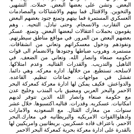
البعض. وتشن على بعضها البعض. حملات. التشهير.
والتخوين. والاقتتال فما بينهم والاشتباكات والمصادمات
العسكري المستمرة فما بيتهم وتمنع جنود بعضهم البعض
من التقارب. والانسجام. وحتى تبادل. التحيه. . وهم
يقومون بحملات اعتقالات لبعضها البعض. وتمنع. عسكر
بعضهم البعض من المرور. في مواقع مناطق سيطرتهم.
ونفوذهم ودخول معسكراتهم وتعاني من انشقاقات.
مستمره. وهروب ضباطها وجنودها والانضمام الى قوات
حكومه صنعاء وانصار الله. وتعاني من الضعف. في
التاهيل والتدريب. والقدرات القتاليه. وعدم امتلاكها.
لاسلحه. تستطيع. من خلالها. اداره معركه. وهي دائما.
تفشل في مواجهات. جماعات تنظيم. القاعده.
والدواعش. فكيف يمكن لها ادارة معركة كمعركة البحر
الاحمر والبحر العربي ومضيق باب المنذب وخليج عدن
مع حكومة صنعاء وانصار الله الذين تتوفر لديهم
امكانيات. عسكريه. وقدرات. قتاليه.اكتسبوها. خلال عشر
سنوات. من معارك القتال. مع السعوديه والامارات
وادهلواالقوات الامريكيه والبريطانيه في معارك.البحر
الاحمر. باعتراف قاده عسكريين. بريطانيين وامريكيين لها
بالقدرة على ادارة معركة بحرية كمعركة البحر الاحمر