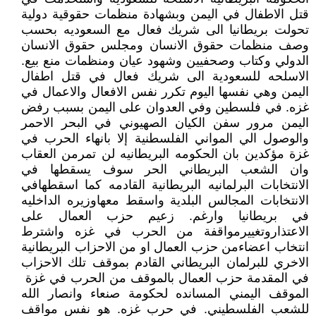
قتل الاطفال في اليمن وبشهادة منظمات حقوقية دولية
تحولت بريطانيا الى شريك فعال مع السعوديه بحسب
وصف منظمات حقوق الانسان ومجلس حقوق الانسان
الدولي وكتاب وصحفيين وشهود عيان ومنظمات منع بيع.
الاسلحه للسعودية الى شريك فعال في قتل اطفال
اليمن وهي نفسها اليوم تكرر نفس الافعال والاعمال في
غزه. في فلسطين وفي العدوان على اليمن بسبب رفض
اليمن مرور سفن الكيان الصهيوني في البحر الاحمر
والوصول الي المواني الفلسطنية إلا بانهاء الحرب في
غزة مؤكدين بان الحكومه البريطانيه لن تمرمن العقاب
وان الشعب البريطاني الحر سوف يسقطها في
الانتخابات البرلمانيه البريطانية القادمه كما اسقطهافي
الانتخابات المجالس البلدية واسقط معهاوزيره الداخليه
في بريطانيا وارغم. زعيم حزب العمال على
الاعتذاروتغييرمواقفة من الحرب في غزه واشترط
انتخاب اعضاءمن حزب العمال او من الاحزاب البريطانية
الاخري للبرلمان البريطاني القادم بموقف تلك الاحزاب
في المقدمة حزب العمال بالموقف من الحرب في غزة ‏
الموقف اليمني المسانده لحكومة صنعاء وانصار الله
للشعب الفلسطيني. في حرب غزه. هو نفس مواقف