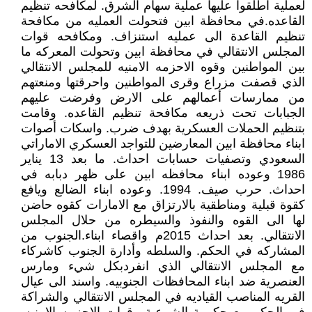
لعملية اطلقوا عليها عملية سهام الشرق. لمكافحه تنظيم
القاعده.في محافظة ابين فتحولت العمليه من مكافحة
تنظيم القاعدة الى عمليه استنزاف. ومكافحه قوات
المجلس الانتقالي في محافظة ابين وتحولت المعركه ما
بين المواطنين وقوه الاحزمه الامنيه للمجلس الانتقالي
الذي قصفت مزراع وقرى المواطنين واحرقتها ومنعتهم
من ممارسات أعمالهم على الارض وفرضت عليهم
الجبابات تحت ذريعه مكافحة تنظيم القاعده. وقامت
بتنظيم الحملات العسكرية بهدف ضرب. واسكات أصوات
ابناء محافظة ابين المعارضين للتواجد العسكري الاماراتي
السعودي وتصفيات حسابات احداث. ما بعد 13 يناير
1986 وعوده ابناء محافظه ابين على ظهر دبابه في
احداث. حرب صيف. 1994. وعوده ابناء الضالع ويافع
كقوة قبلية ومناطقية بالارتزاق مع الامارات كقوه حاضن
لها الى القوه والنفوذ والسيطره من حلال المجلس
الانتقالي. بعد احداث 2015م واقصاء ابناء.الجنوب من
المشاركه في الحكم. والسلطه وأدارة الجنوب كاشركاء
مع المجلس الانتقالي الذي انفردبكل شيء ومارس
العنصرية ضد ابناء المحافظات الجنوبيه. واسند الى عيال
القريه المناصب القياديه في المجلس الانتقالي والشراكة