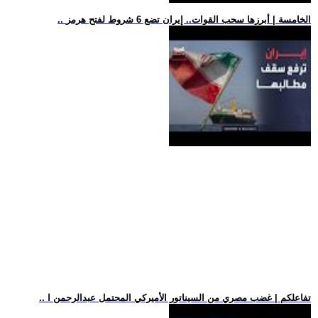
.. الخامسة | أبرزها سحب القوات.. إيران تضع 6 شروط لفتح هرمز
.. تفاعلكم | غضب مصري من السيناتور الأميركي المحتمل عبدالرحمن ا