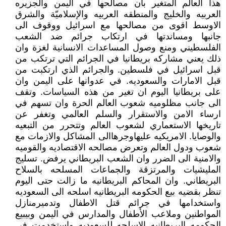
هذا العالم المتغير بان مصالحها في اليمن والجزيره
العربيه والخليج والمنطقه العربيه والإسلاميّة والشرق
الاوسط اقوى من مصالحها مع اسرائيل ووقوف الى
جانبها ومساندتها في ارتكاب جرائم ضد الشعب
الفلسطيني ومنع وصول المساعدات الانسانية لغزة وان
ذلك يعني مشاركه بريطانيا في الجرائم التي ترتكب من
قبل اسرائيل في فلسطين. والجرائم الذي ارتكبت من
قبل الامارات والسعوديه. في عدوانها على اليمن وان
على بريطانيا اليوم ان تغير من هذه السياسات. وتقف
الى جانب مظلوميه شعوب العالم الحرة وان تسهم في
ارساء الامن والاستقرار والسلم العالمي وتغفر عن
تاريخها الاستعماري لشعوب العالم وتتحرر من التبعيه
والوصايا. الامريكيه عليهاوجرهاالى المشاكل والازمات مع
شعوب ودول العالم وتعرض مصالحه الاقتصاديه والقوميه
والامنية الى الضرر وان الشعب البريطاني يرفض. تسليج
المليشيات والمرتزقة والجماعات المسلحه بالسلاح
البريطاني. ‏وان المحاكم البريطانيه ما زالت حتى اليوم
تنظر بقضيه بيع الحكومه البريطانيه اسلحه الى السعوديه
واستخدامها في جرائم قتل الاطفال وتدميرمنازل
المواطنين وملاعب الأطفال والمدارس في اليمن وبيبيع
الحكومه البريطانيه الاسلحه للسعوديه واستخدمت في