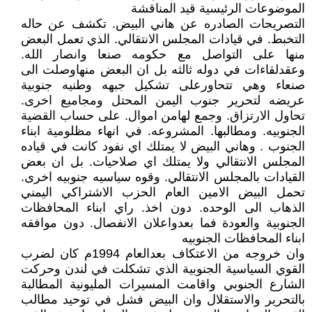
الموضوعات الرئيسية قيد المناقشة
التصريحات الصادره عن هاني البيض. تكشف عن حاله
التخبط. في قيادات المجلس الانتقالي. الذي تعمل البعض
منها على التواصل مع حكومه صنعا وانصار الله.
وعقدلقاءات في دوله ثالثه بل ان البعض منهاوصلت الى
صنعاء وهي تتحاورعلى تشكيل جبهه وطنيه جنوبية
عريضه لتحرير جنوب اليمن المحتل ومجاميع اخرى.
تحاول الارتزاق. وجمع لهامن اموال. على حساب القضية
الجنوبيه. ومطالبها. المشروعه. في انهاء مظلومية ابناء
الجنوب . وهاني البيض لا يمتلك اي نفود كانت في قياده
المجلس الانتقالي ولا يمتلك اي صلاحيات. بل ان بعض
القيادات بالمجلس الانتقالي. وقوه سياسيه جنوبيه اخرى.
تحمل البيض الامين العام الحزب الاشتراكي اليمني
الذهاب الى الوحده. دون اخذ. راي ابناء المحافظات
الجنوبية والعودة فما بعدواعلان الانفصال. دون موافقه
ابناء المحافظات الجنوبيه
وان خروجه من الاعتكاف بعدالعام 1994م كان لضرب
القوي السياسية الجنوبية الذي تشكلت في لندن وحركت
الشارع الجنوبي واقامت المسيرات المليونية المطالبة
بالتحرير والاستقلال وان البيض فشل في توحيد مطالب