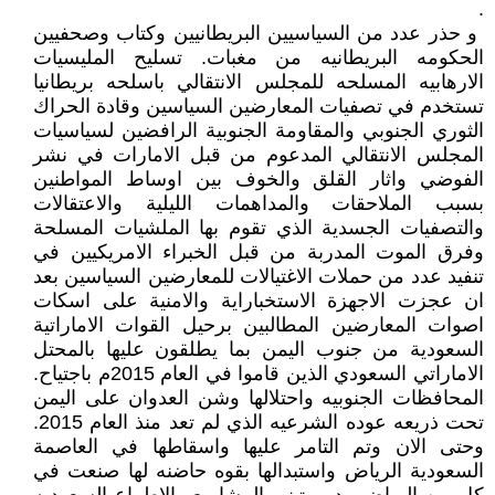
.
‏ و حذر عدد من السياسيين البريطانيين وكتاب وصحفيين
الحكومه البريطانيه من مغبات. تسليح المليسيات
الارهابيه المسلحه للمجلس الانتقالي باسلحه بريطانيا
تستخدم في تصفيات المعارضين السياسين وقادة الحراك
الثوري الجنوبي والمقاومة الجنوبية الرافضين لسياسيات
المجلس الانتقالي المدعوم من قبل الامارات في نشر
الفوضي واثار القلق والخوف بين اوساط المواطنين
بسبب الملاحقات والمداهمات الليلية والاعتقالات
والتصفيات الجسدية الذي تقوم بها الملشيات المسلحة
وفرق الموت المدربة من قبل الخبراء الامريكيين في
تنفيد عدد من حملات الاغتيالات للمعارضين السياسين بعد
ان عجزت الاجهزة الاستخباراية والامنية على اسكات
اصوات المعارضين المطالبين برحيل القوات الاماراتية
السعودية من جنوب اليمن بما يطلقون عليها بالمحتل
الاماراتي السعودي الذين قاموا في العام 2015م باجتياح.
المحافظات الجنوبيه واحتلالها وشن العدوان على اليمن
تحت ذريعه عوده الشرعيه الذي لم تعد منذ العام 2015.
وحتى الان وتم التامر عليها واسقاطها في العاصمة
السعودية الرياض واستبدالها بقوه حاضنه لها صنعت في