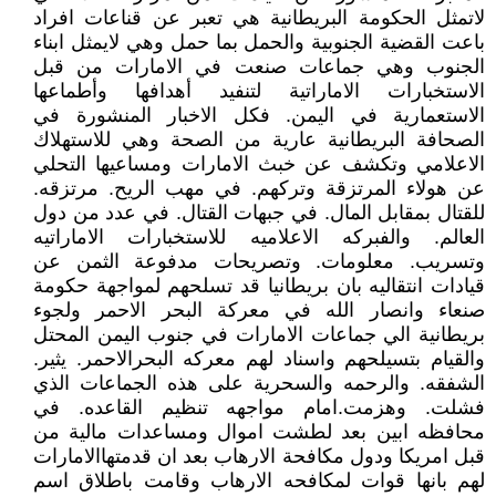
لاتمثل الحكومة البريطانية هي تعبر عن قناعات افراد
باعت القضية الجنوبية والحمل بما حمل وهي لايمثل ابناء
الجنوب وهي جماعات صنعت في الامارات من قبل
الاستخبارات الاماراتية لتنفيد أهدافها وأطماعها
الاستعمارية في اليمن. فكل الاخبار المنشورة في
الصحافة البريطانية عارية من الصحة وهي للاستهلاك
الاعلامي وتكشف عن خبث الامارات ومساعيها التحلي
عن هولاء المرتزقة وتركهم. في مهب الريح. مرتزقه.
للقتال بمقابل المال. في جبهات القتال. في عدد من دول
العالم. والفبركه الاعلاميه للاستخبارات الاماراتيه
وتسريب. معلومات. وتصريحات مدفوعة الثمن عن
قيادات انتقاليه بان بريطانيا قد تسلحهم لمواجهة حكومة
صنعاء وانصار الله في معركة البحر الاحمر ولجوء
بريطانية الي جماعات الامارات في جنوب اليمن المحتل
والقيام بتسيلحهم واسناد لهم معركه البحرالاحمر. يثير.
الشفقه. والرحمه والسحرية على هذه الجماعات الذي
فشلت. وهزمت.امام مواجهه تنظيم القاعده. في
محافظه ابين بعد لطشت اموال ومساعدات مالية من
قبل امريكا ودول مكافحة الارهاب بعد ان قدمتهاالامارات
لهم بانها قوات لمكافحه الارهاب وقامت باطلاق اسم