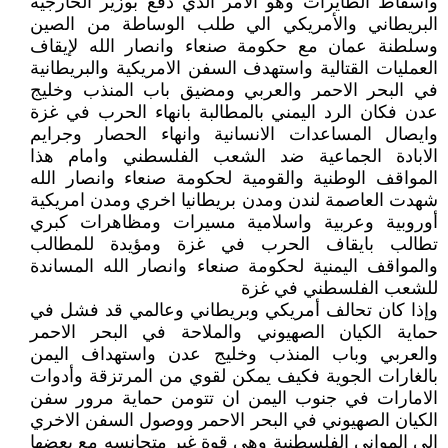
واسقاط الطايرات وهو الامر الذي دفع بوزير الخارجية
البريطاني والأمريكي الي طلب الوساطة من الصين
وسلطنة عمان مع حكومة صنعاء وانصار الله لإيقاف
العمليات القتالية واستهدف السفن الامريكية والبريطانية
في البحر الاحمر والعربي ومضيق باب المنذب وخليج
عدن فكان الرد اليمني بالمطالبة بانهاء الحرب في غزة
وايصال المساعدات الانسانية وانهاء الحصار وجرايم
الابادة الجماعية ضد الشعب الفلسطني وامام هذا
المواقف الوطنية والقومية لحكومة صنعاء وانصار الله
شهدت العاصمة لندن ومدن بريطانيا اخري ومدن امريكية
أوروبية وعربية واسلامية مسيرات ومظاهرات كبري
تطالب بايقاف الحرب في غزة ومؤيدة للمطالب
والمواقف اليمنية لحكومة صنعاء وانصار الله المساندة
للشعب الفلسطني في غزة
وإذا كان تحالف أمريكي وبريطاني وعالمي قد فشل في
حماية الكيان الصهيوني والملاحة في البحر الاحمر
والعربي وباب المنذب وخليج عدن واستهداف اليمن
بالغارات الجوية فكيف يمكن لقوي من المرتزقة وأدوات
الامارات في جنوب اليمن ان تتومن حماية مرور سفن
الكيان الصهيوني في البحر الاحمر ووصول السفن الاخري
الي المواني الفلسطنية وهي قوة غير متجانسه مع بعضها