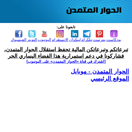
تابعونا على:
بودكاست
بنترست
تيلكرام
لينكدإن
الانستغرام
اليوتيوب
التويتر
الفيسبوك
تبرعاتكم وتبرعاتكن المالية تحفظ استقلال الحوار المتمدن،
فشاركونا في دعم استمرارية هذا الفضاء اليساري الحر
[اشترك في قناة ‫«الحوار المتمدن» على اليوتيوب]
الحوار المتمدن - موبايل
الموقع الرئيسي