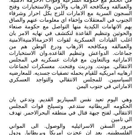
في الحكم مع حكومة الشرعية وقوات الاحزمه الامنيه.
والعمالقه ومكافحه الارهاب والأمن والاستخبارات وفتح
السجون السرية مع الامارات للزج بكل احرار وشرفاء
الجنوب في المعتقلات وإخفاء اي معلومات عنهم والصاق
بهم الاتهامات الكيدية منها التواصل مع حكومة صنعاء
والحوثين وتنظيم القاعدة لنكتشف في نهايه الامر بان
اغلب القيادات العسكرية لقوات الاحزمةالامنيةالامنية
والعمالقه ومكافحه الارهاب ودرع الوطن هم من
جماعات. الدواعش وتنظيم القاعده.وان الاستخبارات
الاماراتيه وبالتعاون مع قيادات عسكريه في المجلس
الانتقالي. مونت. ودربت وفتحت. معسكرات لجماعات
ارهابيه امريكيه للقيام بحمله تصفيات جسديه. للمعارضيه
السياسيين. للمجلس الانتقالي والتواجد العسكري
الاماراتي في جنوب اليمن
وهي اليوم تعيد نفس السيناريو القديم. وتدعي بان
الحكومه البريطانيه ستدعم. وتسيلح قوات المجلس
الانتقالي. لفتح جبهة قتال في منطقه البحرالاحمر. تهدف
الي تامين
مرور السفن الاسرائيليه والوصول. الى المواني
الفلسطينيه. بعد ان عجزت امريكا وبريطانيا. ودول