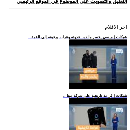
التعليق والتصويت على الموضوع في الموقع الرئيسي
اخر الافلام
.. شبكات | ميسي يخسر والده.. قدوته وعرابه ورفيقه إلى القمة
.. شبكات | غرامة تاريخية على شركة ميتا