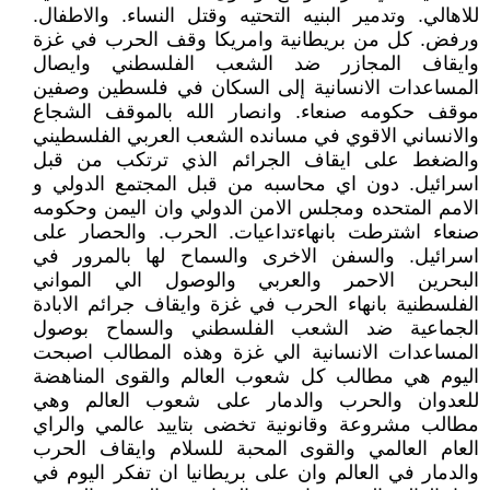
للاهالي. وتدمير البنيه التحتيه وقتل النساء. والاطفال.
ورفض. كل من بريطانية وامريكا وقف الحرب في غزة
وايقاف المجازر ضد الشعب الفلسطني وايصال
المساعدات الانسانية إلى السكان في فلسطين وصفين
موقف حكومه صنعاء. وانصار الله بالموقف الشجاع
والانساني الاقوي في مسانده الشعب العربي الفلسطيني
والضغط على ايقاف الجرائم الذي ترتكب من قبل
اسرائيل. دون اي محاسبه من قبل المجتمع الدولي و
الامم المتحده ومجلس الامن الدولي وان اليمن وحكومه
صنعاء اشترطت بانهاءتداعيات. الحرب. والحصار على
اسرائيل. والسفن الاخرى والسماح لها بالمرور في
البحرين الاحمر والعربي والوصول الي المواني
الفلسطنية بانهاء الحرب في غزة وايقاف جرائم الابادة
الجماعية ضد الشعب الفلسطني والسماح بوصول
المساعدات الانسانية الي غزة وهذه المطالب اصبحت
اليوم هي مطالب كل شعوب العالم والقوى المناهضة
للعدوان والحرب والدمار على شعوب العالم وهي
مطالب مشروعة وقانونية تخضى بتاييد عالمي والراي
العام العالمي والقوى المحبة للسلام وايقاف الحرب
والدمار في العالم وان على بريطانيا ان تفكر اليوم في