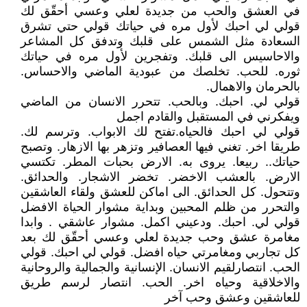
في العشق والحب من جديدة لعلي وعسي أحقّق لك
قولي لي احبك لأول مره في حياتك قولي حتي تشرق
السعادة مثل الشمس على قلبك وتدفق كل المشاعر
والاحاسيس الى قلبك. وتفجرين لأول مره في حياتك
ثوره. للحب. تخلصك من عبودية الماضي والاحساس.
بالحرمان والاهمال.
‏قولي لي. احبك. وبالحب. تتحرر الانسان من الماضي
ويفكرني في المستقبل والقادم اجمل
‏قولي لي احبك فالحياه.تفتح لك الابواب. وترسم لك.
طريقا اخر. تغني فيها العصافير وتزهر بها الازهار. وتصبح
حياتك.. ربيعا. يروى به. الارض بحبات المطر. تكتسي
الارض. بالعشب الاخضر. تخضر الاشجار. والحدائق.
وتتحول. كل الحدائق. الى اماكن للعشق ولقاء العاشقين
والتحرر من ظلم المحبين وبداية مشوار الحياة الافضل
قولي لي. احبك. ودعيني اكمل. مشوار عاشقي . وابدا
مغامرة عشق وحب جديدة لعلي وعسي أحقّق لك بعد
كل تجاربي ومغامرتي حياه افضل. قولي لي احبك. قولي
الحب. انتصارلقيم الانسان. الإنسانية والجمالية والروحانية
والاخلاقية وحياه اخر. الحب. انتصار لرسم طريق
للعاشقين وعشق وحب آخر