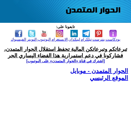
تابعونا على:
بودكاست
بنترست
تيلكرام
لينكدإن
الانستغرام
اليوتيوب
التويتر
الفيسبوك
تبرعاتكم وتبرعاتكن المالية تحفظ استقلال الحوار المتمدن،
فشاركونا في دعم استمرارية هذا الفضاء اليساري الحر
[اشترك في قناة ‫«الحوار المتمدن» على اليوتيوب]
الحوار المتمدن - موبايل
الموقع الرئيسي