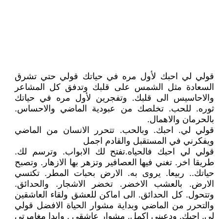
‏قولي لي احبك لأول مره في حياتك قولي حتي تشرق
السعادة مثل الشمس على قلبك وتدفق كل المشاعر
والاحاسيس الى قلبك. وتفجرين لأول مره في حياتك
ثوره. للحب. تخلصك من عبودية الماضي والاحساس.
بالحرمان والاهمال.
‏قولي لي. احبك. وبالحب. تتحرر الانسان من الماضي
ويفكرني في المستقبل والقادم اجمل
‏قولي لي احبك فالحياه.تفتح لك الابواب. وترسم لك.
طريقا اخر. تغني فيها العصافير وتزهر بها الازهار. وتصبح
حياتك.. ربيعا. يروى به. الارض بحبات المطر. تكتسي
الارض. بالعشب الاخضر. تخضر الاشجار. والحدائق.
وتتحول. كل الحدائق. الى اماكن للعشق ولقاء العاشقين
والتحرر من الماضي وبداية مشوار الحياة الافضل قولي
لي. احبك. ودعيني اكمل. مشوار عاشقي . وابدا مغامرتي