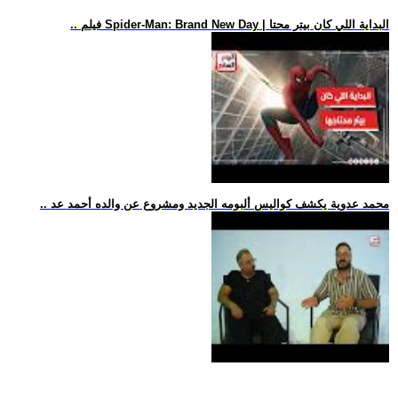
.. فيلم Spider-Man: Brand New Day | البداية اللي كان بيتر محتا
.. محمد عدوية يكشف كواليس ألبومه الجديد ومشروع عن والده أحمد عد