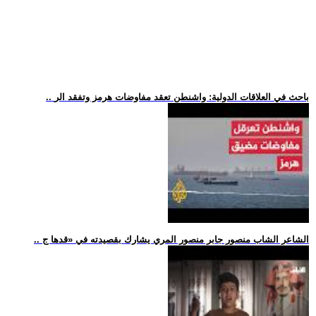
.. باحث في العلاقات الدولية: واشنطن تعقد مفاوضات هرمز وتفقد الر
.. الشاعر الشاب منصور جابر منصور المري يشارك بقصيدته في «قدها ج