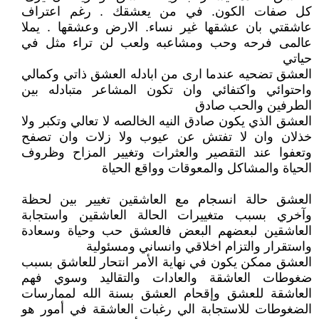
كل صفات الكون. في من يعشقك . رغم اعتراف
عاشقتي بان عشقها غير نساء. الارض وعشقها . يملا
عالمى فرحه وحب ومشاعبه ولعب لن تراء مثل في
حياتي
العشق تضحيه عندما ارى من ابادله العشق ذاتي وكمالي
واحتوائي واكتفائي وان تكون المشاعر متبادله بين
الطرفين والحب صادق
العشق الذي يكون صادق النيه الخالصه لا تعالي وتكبر ولا
خذلان وان لا تفتش عن عيوب ولا زلات وان تصفح
وتعفوا عند التقصير والعثرات وتغيير المزاح وظروف
الحياة والمشاكل والمعوقات وواقع الحياة
العشق حالة انسجام مع العاشقين تغيير بين لحظة
وآخري بسبب متغييرات الحالة العاشقين واستجابة
العاشقين لبعضهم البعض فالعشق حب وحياة وسعادة
واستقرار والتزام اخلاقي وانساني ومسئولية
العشق ممكن يكون في نهاية الأمر انتحار للعاشق بسبب
ضغوطات العاشقة والعادات والتقاليد وسوي فهم
العاشقة للعشق وإقحام العشق بسنة الله لممارسات
الضغوطات للاستجابة الي رغبات العاشقة في أمور هو