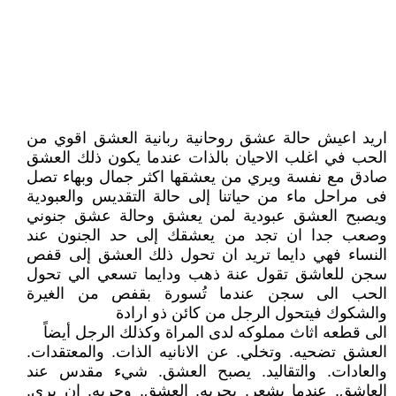
اريد اعيش حالة عشق روحانية ربانية العشق اقوي من
الحب في اغلب الاحيان بالذات عندما يكون ذلك العشق
صادق مع نفسة ويري من يعشقها اكثر جمال وبهاء تصل
فى مراحل ماء من حياتنا إلى حالة التقديس والعبودية
ويصبح العشق عبودية لمن يعشق وحالة عشق جنوني
وصعب جدا ان تجد من يعشقك إلى حد الجنون عند
النساء فهي دايما تريد ان تحول ذلك العشق إلى قفص
سجن للعاشق تقول عنة ذهب ودايما تسعي الي تحول
الحب الى سجن عندما تُسورة بقفص من الغيرة
والشكوك فيتحول الرجل من كائن ذو ارادة
الى قطعه اثاث مملوكه لدى المراة وكذلك الرجل أيضاً
العشق تضحيه. وتخلي. عن الانانيه الذات. والمعتقدات.
والعادات. والتقاليد. يصبح العشق. شيء مقدس عند
العاشق. عندما يشعر. بحريه. العشق. وحريه. ان يرى.