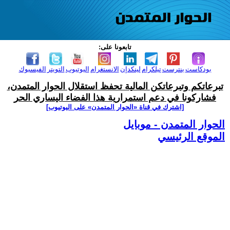
تابعونا على:
بودكاست
بنترست
تيلكرام
لينكدإن
الانستغرام
اليوتيوب
التويتر
الفيسبوك
تبرعاتكم وتبرعاتكن المالية تحفظ استقلال الحوار المتمدن،
فشاركونا في دعم استمرارية هذا الفضاء اليساري الحر
[اشترك في قناة ‫«الحوار المتمدن» على اليوتيوب]
الحوار المتمدن - موبايل
الموقع الرئيسي