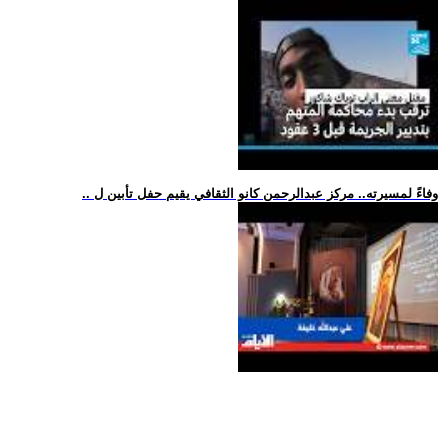
.. وفاءً لمسيرته.. مركز عبدالرحمن كانو الثقافي يقيم حفل تأبين ل