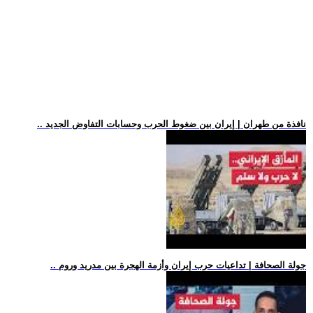
.. نافذة من طهران | إيران بين ضغوط الحرب وحسابات التفاوض الجديد
.. جولة الصحافة | تداعيات حرب إيران وأزمة الهجرة بين مدريد وروم