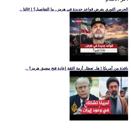
.. الحرس الثوري يفرض قواعد جديدة في هرمز.. ما التفاصيل؟ | #التا
.. نافذة من أمريكا | هل تعطل أزمة الثقة إعادة فتح مضيق هرمز؟