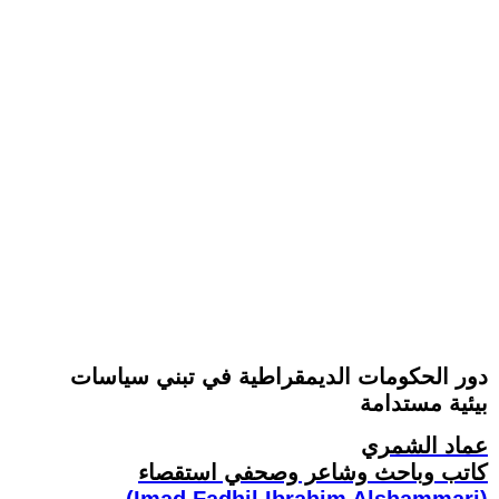
دور الحكومات الديمقراطية في تبني سياسات
بيئية مستدامة
عماد الشمري
كاتب وباحث وشاعر وصحفي استقصاء
(Imad Fadhil Ibrahim Alshammari)