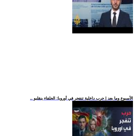
.. الأسبوع وما بعد | حرب داخلية تنفجر في أوروبا: الحلفاء ينقلبو