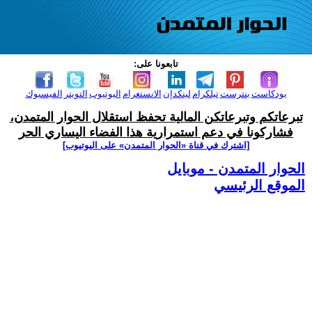
تابعونا على:
بودكاست
بنترست
تيلكرام
لينكدإن
الانستغرام
اليوتيوب
التويتر
الفيسبوك
تبرعاتكم وتبرعاتكن المالية تحفظ استقلال الحوار المتمدن،
فشاركونا في دعم استمرارية هذا الفضاء اليساري الحر
[اشترك في قناة ‫«الحوار المتمدن» على اليوتيوب]
الحوار المتمدن - موبايل
الموقع الرئيسي