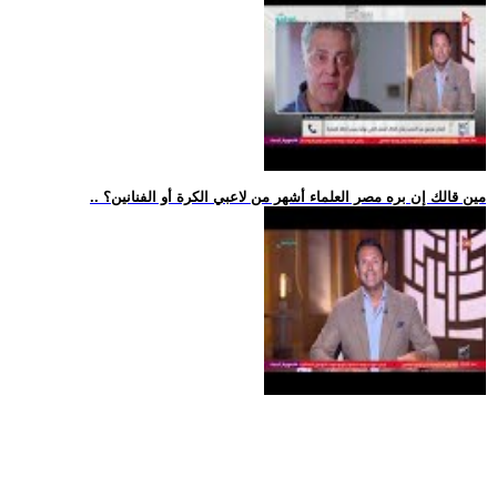
.. مين قالك إن بره مصر العلماء أشهر من لاعبي الكرة أو الفنانين؟