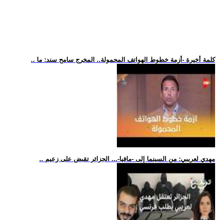
.. كلمة أخيرة -أزمة خطوط الهواتف المحمولة.. المخرج سامح سند: ما
.. مهدي لعريبي: من السينما إلى -مافيا-... الجزائر تقبض على زعيم