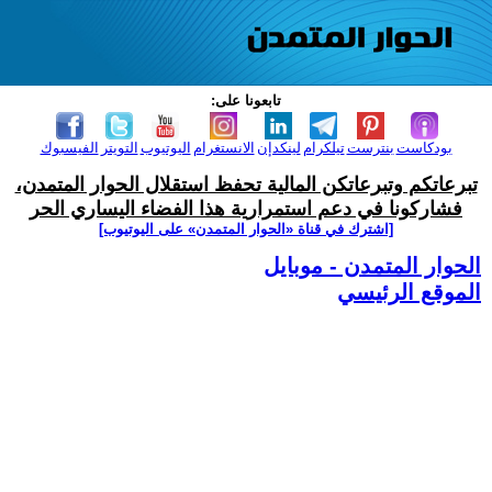
تابعونا على:
بودكاست
بنترست
تيلكرام
لينكدإن
الانستغرام
اليوتيوب
التويتر
الفيسبوك
تبرعاتكم وتبرعاتكن المالية تحفظ استقلال الحوار المتمدن،
فشاركونا في دعم استمرارية هذا الفضاء اليساري الحر
[اشترك في قناة ‫«الحوار المتمدن» على اليوتيوب]
الحوار المتمدن - موبايل
الموقع الرئيسي