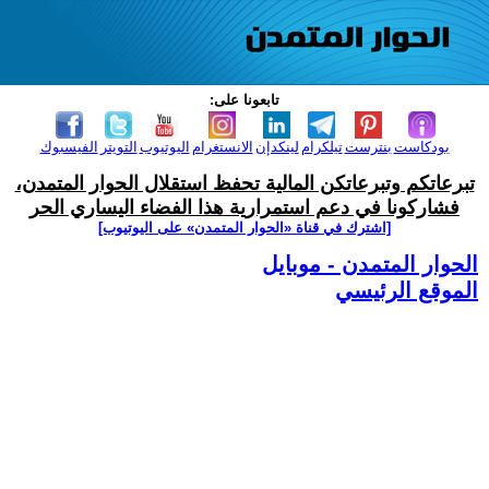
تابعونا على:
بودكاست
بنترست
تيلكرام
لينكدإن
الانستغرام
اليوتيوب
التويتر
الفيسبوك
تبرعاتكم وتبرعاتكن المالية تحفظ استقلال الحوار المتمدن،
فشاركونا في دعم استمرارية هذا الفضاء اليساري الحر
[اشترك في قناة ‫«الحوار المتمدن» على اليوتيوب]
الحوار المتمدن - موبايل
الموقع الرئيسي