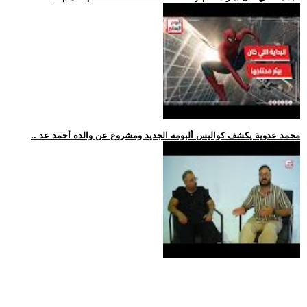
.. محمد عدوية يكشف كواليس ألبومه الجديد ومشروع عن والده أحمد عد