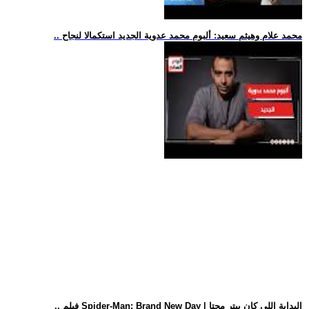
.. محمد علام وهيثم سعيد: ألبوم محمد عدوية الجديد استكمالا لنجاح
.. فيلم Spider-Man: Brand New Day | البداية اللي كان بيتر محتا