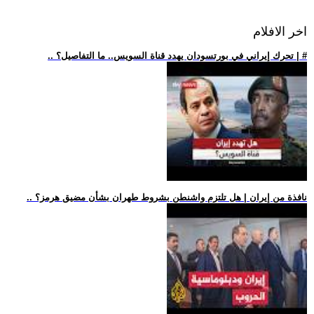
اخر الافلام
.. تحرك إيراني في بورتسودان يهدد قناة السويس.. ما التفاصيل؟ | #
.. نافذة من إيران | هل تلتزم واشنطن بشروط طهران بشأن مضيق هرمز؟