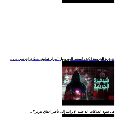
.. شيفرة الجريمة | كيف أسقط اليوروبول أسرار تطبيق -سكاي إي سي س
.. هل تقود الخلافات الداخلية الإيرانية إلى تأخير اتفاق هرمز؟