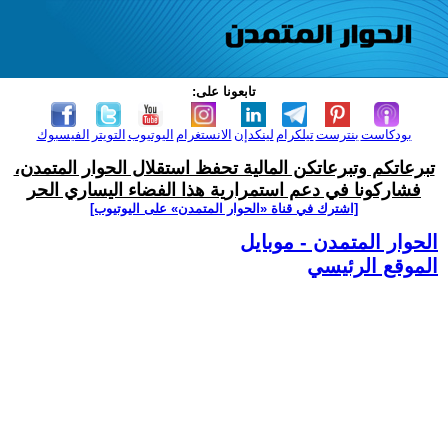
تابعونا على:
بودكاست
بنترست
تيلكرام
لينكدإن
الانستغرام
اليوتيوب
التويتر
الفيسبوك
تبرعاتكم وتبرعاتكن المالية تحفظ استقلال الحوار المتمدن،
فشاركونا في دعم استمرارية هذا الفضاء اليساري الحر
[اشترك في قناة ‫«الحوار المتمدن» على اليوتيوب]
الحوار المتمدن - موبايل
الموقع الرئيسي