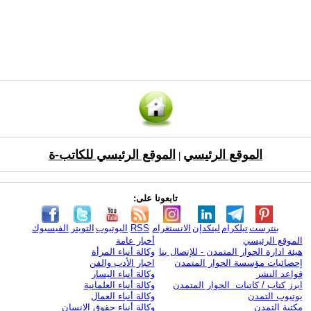
الموقع الرئيسي
الموقع الرئيسي للكاتب-ة
|
تابعونا على:
بنترست
تيلكرام
لينكدإن
الانستغرام
RSS
اليوتيوب
التويتر
الفيسبوك
الموقع الرئيسي
أخبار عامة
هيئة ادارة الحوار المتمدن - للإتصال بنا
وكالة أنباء المرأة
إحصائيات مؤسسة الحوار المتمدن
اخبار الأدب والفن
قواعد النشر
وكالة أنباء اليسار
ابرز كتاب / كاتبات الحوار المتمدن
وكالة أنباء العلمانية
يوتيوب التمدن
وكالة أنباء العمال
مكتبة التمدن
وكالة أنباء حقوق الإنسان