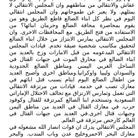
عفاش والانتقالي من مناطقهم وان المجلس الانتقالي لا
يمثلهم. ولا يعبر عن طموحاتهم وان المجلس انتقالي
اليوم في نظر كل ابناء الضالع قاطع الطريق وهو من
يقوم بمحاصرة محافة الضالع وحرمان ابنائها؟ من
الاستفاده من فتح الطريق. مع المحافظات الاخرى. وان
المجلس الانتقالي يمارس الابتزاز من خلال ابناء الضالع
لتحقيق مكاسب شخصية ضيقة تخدم. قيادات المجلس
الانتقالي المدعومه من قبل الامارات وزج بالعديد من
ابناء الضالع ‏في محارق الموت في جبهات القتال في
الساحل الغربي اليمني ومناطق الضالع الحدودية
والسودان وليبيا واوكرانيا.ومناطق اخري واصبح العديد
من اطفال الضالع اليوم ايتام بسبب قتل ابائهم في
معارك تصب في خدمه. قيادات من مرتزقة الانتقالي
التي تعمل وتمارس الارتزاق مع تحالف الاحتلال الإماراتي
السعودية وتستخدم ابنا الضالع كمرتزقة للقتال وكوقود
حرب. في معارك القتال في العديد من مناطق اليمن
وجبهات قتال اخرى.في العديد من جبهات القتال في
العالم كارخص مرتزقة في العالم.
‏المجلس الانتقالي يدرك ان قوات انصار الله مشغوله في
معارك البحر الاحمروخليج عدن وباب المندب. والبحر