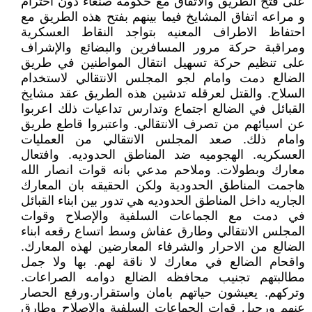
على فتح الطريق والاتفاق مع حكومه صنعاء دون احترام
و مراعه اتفاق المشايخ فيما بينهم بفتح هذه الطريق مع
احتفاظ الاطراف المعنيه بتواجد النقاط العسكرية
ومراقبة حركة مرور المسافرين والبضائع والإشراف
على تنظيم حركة تسهيل انتقال المواطنين في طريق
الضالع دمت وامام لجو المجلس الانتقالي لاستخدام
السلاح. والقتل لعرقله تدشين هذه الطريق عقد مشايخ
القبائل في الضالع اجتماع وتدارس تداعيات ذلك اعربوا
عن اسيائهم من تصرف الانتقالي. واعتبروا قاطع طريق
وامام ذلك. صعد المجلس الانتقالي من العمليات
العسكريه. الهجوميه ضد المناطق الحدوديه. وافتعال
معارك وبطولات. وملاحم مدعي بانه قوات انصار الله
هاجمت المناطق الحدودية ولكن الحقيقه بان المعارك
الجاريه داخل المناطق الحدوديه هي تدور بين ابناء القبائل
في دمت مع الجماعات السلفية والإصلاح وقوات
المجلس الانتقالي وطارق عفاش وسط اتساع رقعه ابناء
الضالع من الاحرار والشرفاء المعارضين لهذه المعارك.
واقحام الضالع في معارك لا ناقة لهم. بها ولا جمل
مطالبتهم تجنيب محافظه الضالع دوامه الصراعات.
وتركهم. يعيشون حياتهم بامان واستقرار.ورفع الحصار
عنهم ورحيل قوات الجماعات السلفية والإصلاح وطارق