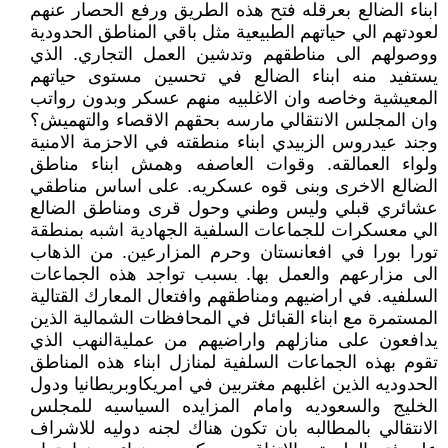
ابناء الضالع بعرقله فتح هذه الطريق ورفع الحصار عنهم
لعودتهم الي حياتهم الطبيعية مثل باقي المناطق الحدودية
ووصولهم الى مناطقهم وتدشين العمل التجاري. الذي
يستفيد منه ابناء الضالع في تحسين مستوى حياتهم
المعيشية وخاصه وان الاغلبيه منهم عسكر وبدون رواتب
وان المجلس الانتقالي مارسه بحقهم الاقصاء والتهميش؟
وجند عيدروس الزبيدي ابناء منطقته في الاحزمة الامنية
ولواء العمالقه. وقوات العاصفه وهمش ابناء مناطق
الضالع الاخرى وبنى قوه عسكريه. على اساس مناطقي
عشائري قبلي وليس وطني وحول قرى ومناطق الضالع
الي معسكرات للجماعات السلفية الجهادية اشبه بمنطقة
تورا بورا في افعانستان وحرم المزارعين. من الذهاب
الى مزارعهم والعمل بها. بسبب تواجد هذه الجماعات
السلفيه. في اراضيهم ومناطقهم وافتعال المعارك القتالية
المستمرة مع ابناء القبائل في المحافظات الشمالية الذين
يدافعون على منازلهم واراضيهم من عمليةالنهب الذي
تقوم بهذه الجماعات السلفية لمنازل ابناء هذه المناطق
الحدوديه الذين اغلبهم مغتربين في امريكاوبريطانيا ودول
الخليج والسعوديه وامام المزايده السياسيه للمجلس
الانتقالي بالمطالبه بان تكون هناك لجنه دوليه للاشراف