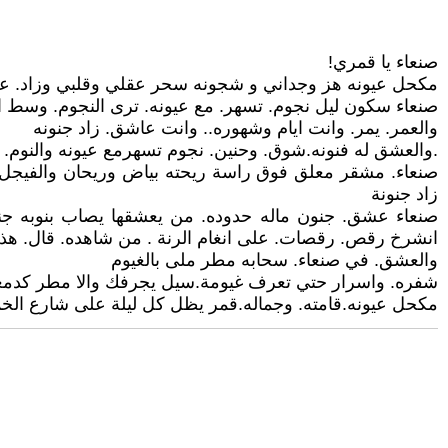
صنعاء يا قمري!
مكحل عيونه هز وجداني و شجونه سحر عقلي وقلبي وزاد. عش
صنعاء سكون ليل نجوم. تسهر. مع عيونه. ترى النجوم. وسط ا
والعمر. يمر. وانت ايام وشهوره.. وانت عاشق. زاد جنونه
.والعشق له فنونه.شوق. وحنين. نجوم تسهرمع عيونه والنوم. 
صنعاء. مشقر معلق فوق راسة ريحته بياض وريحان والفيجل 
زاد جنونة
صنعاء عشق. جنون ماله حدوده. من يعشقها يصاب بنوبه جن
انشرخ رقص. رقصات. على انغام الرنة . من شاهده. قال. هذ
والعشق. في صنعاء. سحابه مطر ملى بالغيوم
شفره. واسرار حتي تعرف غيومة.سيل يجرفك والا مطر كدمع
مكحل عيونه.قامته. وجماله.قمر يظل كل ليلة على شارع الخم