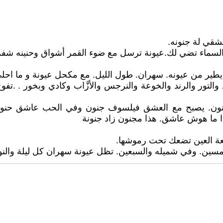
قي لة جنونه.
لسماء تضي لك.عيونة ترسل مع ضوء القمر أشواق وحنينه شفرا
يطير من عيونه. سهران. طول الليل. مع مكحل عيونة و ما احلى
والتور والرند والخوعة والنرجس والأزَّاب وكادي وبخور .
ون. يصبح مع العشق فيلسوف جنون وفي الحب عاشق حنون.وم
ا ما هوش عاشق. هذا مجنون زاد جنونة
ة العين تضعك تحت رموشها.
سين. وفي شميله والسبعين. تظل عيونة سهران كل ليلة والنوم 