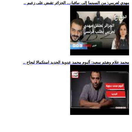
.. مهدي لعريبي: من السينما إلى -مافيا-... الجزائر تقبض على زعيم
.. محمد علام وهيثم سعيد: ألبوم محمد عدوية الجديد استكمالا لنجاح