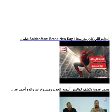
.. فيلم Spider-Man: Brand New Day | البداية اللي كان بيتر محتا
.. محمد عدوية يكشف كواليس ألبومه الجديد ومشروع عن والده أحمد عد