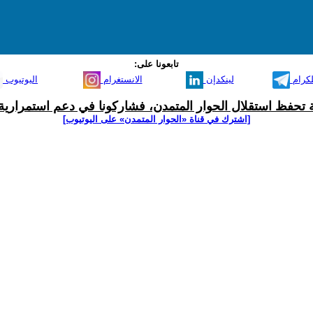
تابعونا على:
لكرام
لينكدإن
الانستغرام
اليوتيوب
ية تحفظ استقلال الحوار المتمدن، فشاركونا في دعم استمرارية 
[اشترك في قناة ‫«الحوار المتمدن» على اليوتيوب]