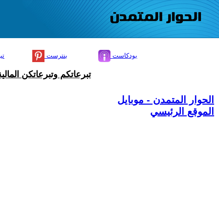
بودكاست
بنترست
تي
تبرعاتكم وتبرعاتكن المال
الحوار المتمدن - موبايل
الموقع الرئيسي