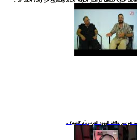
.. محمد عدوية يكشف كواليس ألبومه الجديد ومشروع عن والده أحمد عد
.. ما هو سر علاقة اليهود العرب بأم كلثوم؟