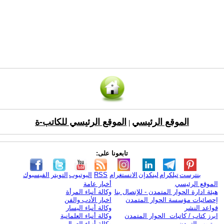
الموقع الرئيسي
الموقع الرئيسي للكاتب-ة
|
تابعونا على:
بنترست
تيلكرام
لينكدإن
الانستغرام
RSS
اليوتيوب
التويتر
الفيسبوك
الموقع الرئيسي
أخبار عامة
هيئة ادارة الحوار المتمدن - للإتصال بنا
وكالة أنباء المرأة
إحصائيات مؤسسة الحوار المتمدن
اخبار الأدب والفن
قواعد النشر
وكالة أنباء اليسار
ابرز كتاب / كاتبات الحوار المتمدن
وكالة أنباء العلمانية
يوتيوب التمدن
وكالة أنباء العمال