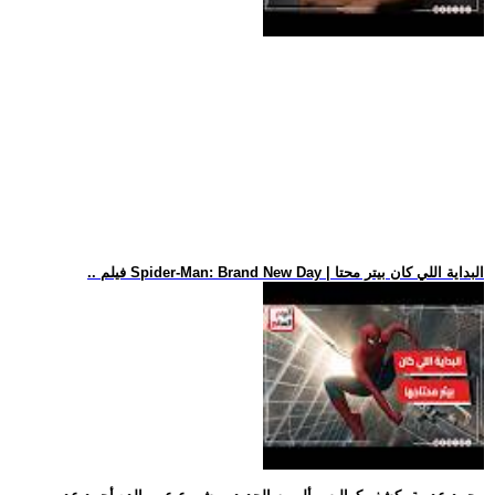
.. فيلم Spider-Man: Brand New Day | البداية اللي كان بيتر محتا