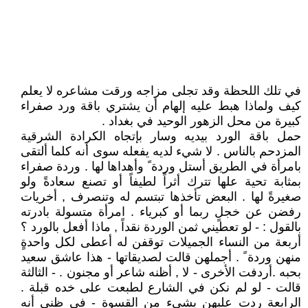
في تلك اللحظة وقد تجلى مزاجه ورقت مشاعره لا يعلم
كيف ولماذا هبط عليه إلهام أن يشتري باقة ورد صفراء
كبيرة من محل الزهور الوحيد في بغداد .
حمل باقة الورد بيديه وسار بإتجاه الكرادة الشرقية
المزدحم بالناس . لا شيء لديه يفعله سوى أنه كلما ألتقى
بامرأة في الطريق أستل وردة ً وأهداها لها . وردة صفراء
بمثابة تحية علها تترك أثراً لطيفاً أو تصنع سعادةً ولو
صغيرةً لها . البعض تأخذها تبتسم له وتنصرف , أخريات
رفضن عن خجلٍ ربما أو كبرياء . امرأة متسولة بادرته
بالقول : - لو تعطيني ثمن الوردة نقداً , ماذا أفعل بالورد ؟
أربعة من النساء الجميلات توقفن له أعطى لكل واحدةٍ
منهن وردة ً . أجملهن قالت لصديقاتها - هذا عاشق سعيد
بحبه .أردفت الأخرى - لا , أظنه شاعر أو مجنون . - الثالثة
قالت - لو لم نكن في الشارع لطبعت على خده قبلة .
الرابعة ردت عليهن بشيء من القسوة - في ظني أنه