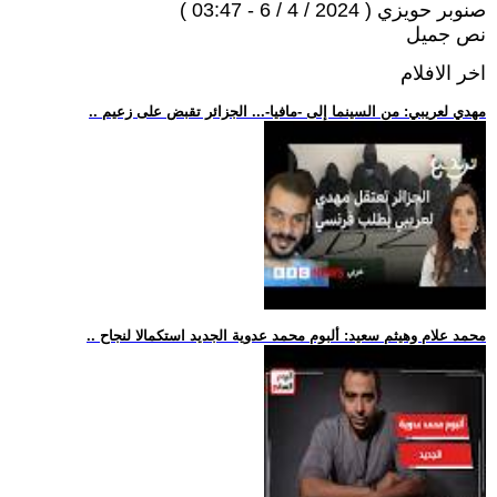
صنوبر حويزي ( 2024 / 4 / 6 - 03:47 )
نص جميل
اخر الافلام
.. مهدي لعريبي: من السينما إلى -مافيا-... الجزائر تقبض على زعيم
.. محمد علام وهيثم سعيد: ألبوم محمد عدوية الجديد استكمالا لنجاح