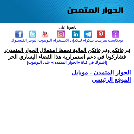
تابعونا على:
بودكاست
بنترست
تيلكرام
لينكدإن
الانستغرام
اليوتيوب
التويتر
الفيسبوك
تبرعاتكم وتبرعاتكن المالية تحفظ استقلال الحوار المتمدن،
فشاركونا في دعم استمرارية هذا الفضاء اليساري الحر
[اشترك في قناة ‫«الحوار المتمدن» على اليوتيوب]
الحوار المتمدن - موبايل
الموقع الرئيسي