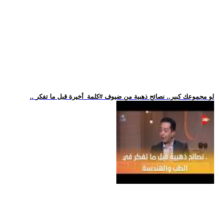
.. لو مجموعك كبير.. نصائح ذهبية من ضيوف #كلمة_أخيرة قبل ما تفكر