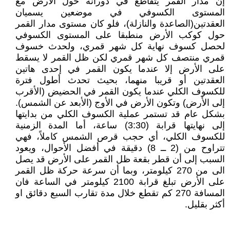
إن مدار القمر يتقاطع في دورانه حول الأرض مع
المستوى الكسوفي في موضعين يسميان
العقدتين(الصاعدة والنازلة)، فلو كان مستوى مدار القمر
حول كوكب الأرض منطبقا على المستوى الكسوفي
لحصل كسوف نهاية كل شهر قمري، ولحدث خسوف
قمري منتصف كل شهر قمري لكن ظل القمر لا يسقط
على الأرض إلا عندما يكون القمر في إحدى هاتين
العقدتين أو قريبا منهما، بحيث تحدث أطول فترة
للكسوف الكلي عندما يكون القمر في الحضيض (الأقرب
إلى الأرض) وتكون الأرض في الأوج (الأبعد عن الشمس).
بشكل عام قد تستمر عملية الكسوف الكلي من بدايتها
إلى نهايتها قرابة (3:30) ساعة، أما المدة الزمنية
للكسوف الكلي، أي حجب قرص الشمس كاملاً، فهي
تتراوح من (2 ــ 8) دقيقة في أفضل الأحوال، ويعود
السبب إلى أن قطر بقعة ظل القمر على الأرض قد يصل
الى من 270 كيلومتر، وبما أن سرعة حركة ظل القمر
على الأرض تبلغ قرابة 2100 كيلومتر في الساعة فان
المسافة 270 كم تقطع خلال مدة تقارب السبع دقائق او
أكثر بقليل.