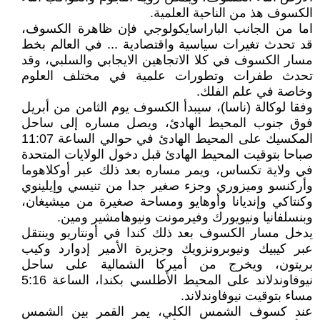
الكسوف هذ من الناحية العلمية.
اما من الجانب الباراسايكولوجي فإن ظاهرة الكسوف،
قد تحدث تغيرات سياسية واقتصادية ... في العالم بخط
مسار الكسوف في كلا الاتجاهين الايجابي والسلبي، وقد
تحدث طفرات وتطورات علمية في مختلف العلوم
وخاصة في علم الفلك.
وفقا لوكالة (ناسا)، سيبدأ الكسوف يوم الثامن من أبريل
فوق جنوب المحيط الهادئ، ويصل مساره إلى ساحل
المكسيك على المحيط الهادئ في حوالي الساعة 11:07
صباحا بتوقيت المحيط الهادئ قبل دخول الولايات المتحدة
في ولاية تكساس، ويمر مساره بعد ذلك عبر أوكلاهوما
وأركنسو وميزوري وجزء صغير جدا من تنيسي وإيلينوي
وكنتاكي وإنديانا وأوهايو ومساحة صغيرة من ميشيغان،
وبنسلفانيا ونيويورك وفيرمونت ونيوهامشير ومين.
يدخل مسار الكسوف بعد ذلك كندا في أونتاريو وينتقل
عبر كيبيك ونيوبرونزويك وجزيرة الأمير إدوارد وكيب
بريتون، ويخرج من أميركا الشمالية على ساحل
نيوفاوندلاند على المحيط الأطلسي بكندا، الساعة 5:16
مساء بتوقيت نيوفاوندلاند.
عند كسوف الشمس الكلي، يمر القمر بين الشمس