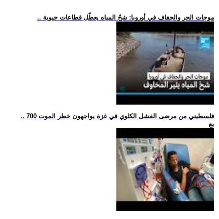
.. موجات الحر والجفاف في أوروبا: شحّ المياه يعطّل قطاعات حيوية
.. 700 فلسطيني من مرضى الفشل الكلوي في غزة يواجهون خطر الموت
بع