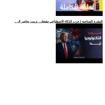
.. النشرة الصباحية | حرب الذكاء الاصطناعي تشتعل.. ترمب يحاصر ال