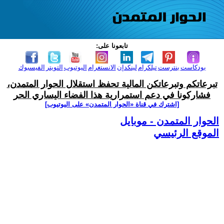
تابعونا على:
بودكاست
بنترست
تيلكرام
لينكدإن
الانستغرام
اليوتيوب
التويتر
الفيسبوك
تبرعاتكم وتبرعاتكن المالية تحفظ استقلال الحوار المتمدن،
فشاركونا في دعم استمرارية هذا الفضاء اليساري الحر
[اشترك في قناة ‫«الحوار المتمدن» على اليوتيوب]
الحوار المتمدن - موبايل
الموقع الرئيسي