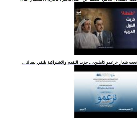
.. تحت شعار -نزعمو كاملين-... حزب التقدم والاشتراكية يلتقي بساك