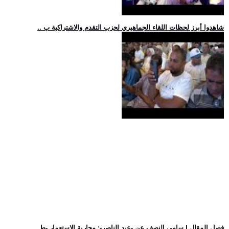
.. شاهدوا أبرز لحظات اللقاء الجماهيري لحزب التقدم والاشتراكية ب
.. فصل المقال | سامي النصف عن -عبد الناصر-: محاربة الاستعمار -ط