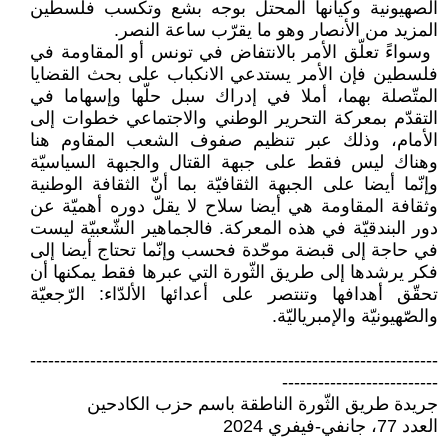
الصهيونية ‏وكيانها المحتل بوجه بشع وتكسب ‏فلسطين
المزيد من الأنصار وهو ما ‏يقرّب ساعة النصر.‏
‏ وسواءً تعلّق الأمر بالانتفاض في ‏تونس أو المقاومة في
فلسطين فإن الأمر ‏يستدعي الانكباب على بحث القضايا
‏المتّصلة بهما، أملا في إدراك سبل حلّها ‏وإسهاما في
التقدّم بمعركة التحرير ‏الوطني والاجتماعي خطوات إلى
الأمام، ‏وذلك عبر تنظيم صفوف الشعب المقاوم ‏هنا
وهناك ليس فقط على جبهة القتال ‏والجبهة السياسيّة
وإنّما أيضا على الجبهة ‏الثقافيّة بما أنّ الثقافة الوطنية
وثقافة ‏المقاومة هي أيضا سلاح لا يقلّ دوره ‏أهميّة عن
دور البندقيّة في هذه المعركة. ‏فالجماهير الشّعبيّة ليست
في حاجة إلى ‏قبضة موحّدة فحسب وإنّما تحتاج أيضا ‏إلى
فكر يرشدها إلى طريق الثّورة التي ‏عبرها فقط يمكنها أن
تحقّق أهدافها ‏وتنتصر على أعدائها الألدّاء: الرّجعيّة
‏والصّهيونيّة والإمبرياليّة.‏
‏--------------------------------------------------------------------
--------------------------‏
جريدة طريق الثّورة الناطقة باسم حزب الكادحين
العدد 77، جانفي-فيفري 2024