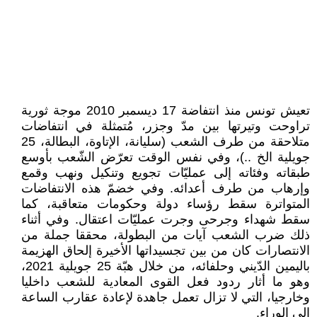
تعيش تونس منذ انتفاضة 17 ديسمبر ‏‏2010 موجة ثورية
تراوحت وتيرتها ‏بين مدّ وجزر، مُتمثلة في انتفاضات
جويلية الخ ..)، ‏وفي نفس الوقت تعرّض الشّعب بأوسع
‏طبقاته وفئاته إلى عمليّات تجويع وتنكيل ‏ونهب وقمع
وإرهاب من طرف أعدائه. ‏وفي خضمّ هذه الانتفاضات
المتواترة ‏سقط رؤساء دولة وحكومات متعاقبة، كما
‏سقط شهداء وجرحى وجرت عمليّات ‏اعتقال. وفي أثناء
ذلك ضرب الشعب ‏آيات من البطولة، محققا جملة من
‏الانتصارات كان من بين تجسيداتها ‏الأخيرة إلحاق الهزيمة
باليمين الدّيني ‏وحلفائه، من خلال هبّة 25 جويلية ‏‏2021،
وهو ما أثار ردود فعل القوى ‏المعادية للشعب داخليا
وخارجيا، التي لا ‏تزال تعمل جاهدة لإعادة عقارب الساعة
‏إلى الوراء.‏