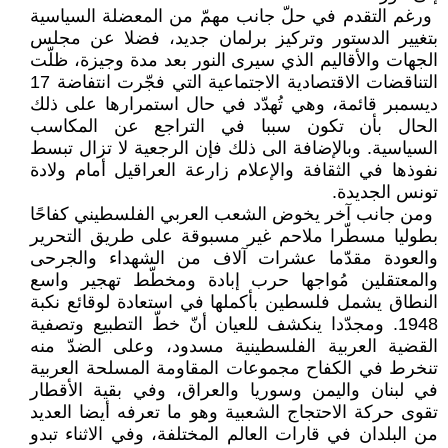
‏ ورغم التقدم في حلّ جانب مهمّ من ‏المعضلة السياسية
بتغيير الدستور وتركيز ‏برلمان جديد، فضلا عن مجلس
الجهات ‏والأقاليم الذي سيرى النور بعد مدة ‏وجيزة، ظلّت
التناقضات الاقتصادية ‏الاجتماعية التي فجّرت انتفاضة 17
‏ديسمبر قائمة، وهي تُهدّد في حال ‏استمرارها على ذلك
الحال بأن تكون ‏سببا في التراجع عن المكاسب
السياسية. ‏وبالإضافة الى ذلك فإن الرجعية لا تزال ‏تبسط
نفوذها في الثقافة والإعلام زارعة ‏العراقيل أمام ولادة
تونس الجديدة.‏
‏ ومن جانب آخر يخوض الشعب ‏العربي الفلسطيني كفاحًا
بطوليا مسطّرا ‏ملاحم غير مسبوقة على طريق التحرير
‏والعودة مقدّما عشرات آلاف من الشهداء ‏والجرحى
والمعتقلين مُواجها حرب إبادة ‏ومخطّط تهجير واسع
النطاق يشمل ‏فلسطين بأكملها في استعادة لوقائع نكبة
‏‏1948. ومجدّدا ينكشف للعيان أنّ خطّ ‏التطبيع وتصفية
القضية العربية ‏الفلسطينية مسدود، وعلى الضدّ منه
‏تنخرط في الكفاح مجموعات المقاومة ‏المسلحة العربية
في لبنان واليمن وسوريا ‏والعراق، وفي بقية الأقطار
تقوى حركة ‏الاحتجاج الشعبية وهو ما تعرفه أيضا ‏العديد
من البلدان في قارات العالم ‏المختلفة، وفي الاثناء تبدو