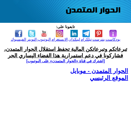
تابعونا على:
بودكاست
بنترست
تيلكرام
لينكدإن
الانستغرام
اليوتيوب
التويتر
الفيسبوك
تبرعاتكم وتبرعاتكن المالية تحفظ استقلال الحوار المتمدن،
فشاركونا في دعم استمرارية هذا الفضاء اليساري الحر
[اشترك في قناة ‫«الحوار المتمدن» على اليوتيوب]
الحوار المتمدن - موبايل
الموقع الرئيسي