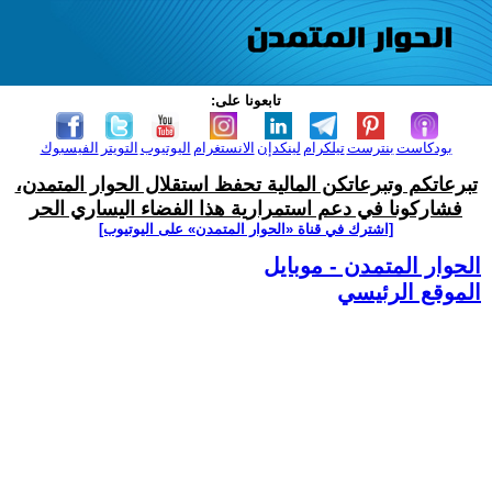
تابعونا على:
بودكاست
بنترست
تيلكرام
لينكدإن
الانستغرام
اليوتيوب
التويتر
الفيسبوك
تبرعاتكم وتبرعاتكن المالية تحفظ استقلال الحوار المتمدن،
فشاركونا في دعم استمرارية هذا الفضاء اليساري الحر
[اشترك في قناة ‫«الحوار المتمدن» على اليوتيوب]
الحوار المتمدن - موبايل
الموقع الرئيسي