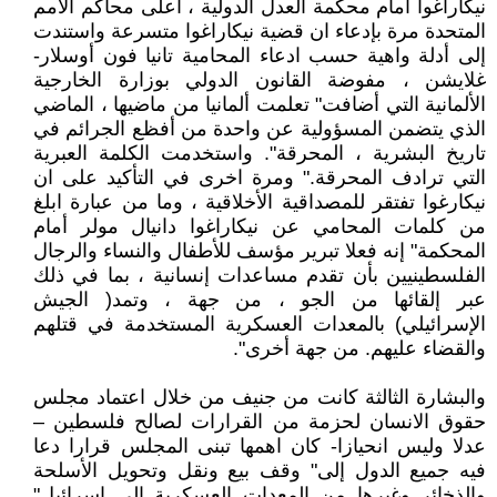
نيكاراغوا أمام محكمة العدل الدولية ، أعلى محاكم الأمم
المتحدة مرة بإدعاء ان قضية نيكاراغوا متسرعة واستندت
إلى أدلة واهية حسب ادعاء المحامية تانيا فون أوسلار-
غلايشن ، مفوضة القانون الدولي بوزارة الخارجية
الألمانية التي أضافت" تعلمت ألمانيا من ماضيها ، الماضي
الذي يتضمن المسؤولية عن واحدة من أفظع الجرائم في
تاريخ البشرية ، المحرقة". واستخدمت الكلمة العبرية
التي ترادف المحرقة." ومرة اخرى في التأكيد على ان
نيكارغوا تفتقر للمصداقية الأخلاقية ، وما من عبارة ابلغ
من كلمات المحامي عن نيكاراغوا دانيال مولر أمام
المحكمة" إنه فعلا تبرير مؤسف للأطفال والنساء والرجال
الفلسطينيين بأن تقدم مساعدات إنسانية ، بما في ذلك
عبر إلقائها من الجو ، من جهة ، وتمد( الجيش
الإسرائيلي) بالمعدات العسكرية المستخدمة في قتلهم
والقضاء عليهم. من جهة أخرى".
والبشارة الثالثة كانت من جنيف من خلال اعتماد مجلس
حقوق الانسان لحزمة من القرارات لصالح فلسطين –
عدلا وليس انحيازا- كان اهمها تبنى المجلس قرارا دعا
فيه جميع الدول إلى" وقف بيع ونقل وتحويل الأسلحة
والذخائر وغيرها من المعدات العسكرية إلى إسرائيل"