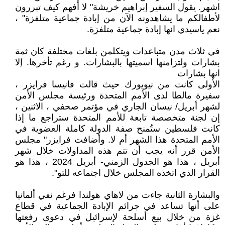
اشهر. يقول السفير إبراهيم خريشة" لا أفهم كيف تبررون
لأطفالكم ما يشاهدونه الآن من إبادة جماعية متلفزة" ،
نعم ياسيدي انها إبادة جماعية متلفزة.
في ثلاث مدن متباعدات ويتكلمن بلغات مختلفة كان ثمة
بشارات ولتزامنها اسميتها بالبشارات. و رغم تأخرها. إلا
انها بشارات
الأولى كانت من نيويورك حيث قالت فانيسا فرايزر ،
سفيرة مالطا لدى الأمم المتحدة ورئيسة مجلس الأمن
لشهر أبريل/ نيسان الجاري في مؤتمر صحفي ، الاثنين ،
إن لجنة متخصصة تابعة للأمم المتحدة ستراجع ما إذا
كانت فلسطين ستُمنح صفة الدولة كاملة العضوية في
الأمم المتحدة هذا الشهر أم لا. وأضافت فرايزر" مجلس
الأمن قرر أنه يجب أن تتم هذه المداولات خلال شهر
أبريل ، هذا هو الجدول الزمني- أبريل 2024 ، هذا هو
القرار الذي اتخذه المجلس خلال اجتماعه للتو".
والبشارة الثانية جاءت من لاهاي هولندا فرغم نفي ألمانيا
على أنها تساعد في جرائم الإبادة الجماعية في قطاع
غزة من خلال بيع أسلحة لإسرائيل في دعوى رفعتها