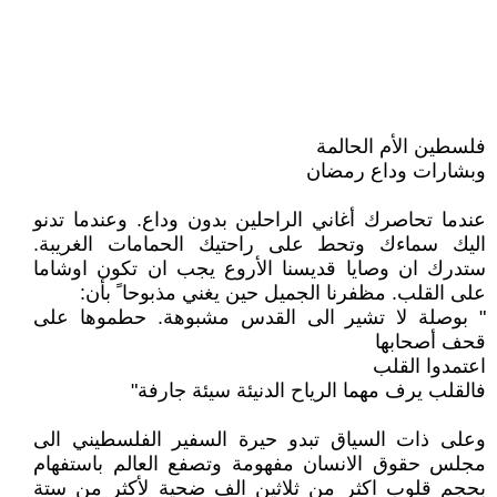
فلسطين الأم الحالمة
وبشارات وداع رمضان
عندما تحاصرك أغاني الراحلين بدون وداع. وعندما تدنو
اليك سماءك وتحط على راحتيك الحمامات الغريبة.
ستدرك ان وصايا قديسنا الأروع يجب ان تكون اوشاما
على القلب. مظفرنا الجميل حين يغني مذبوحا ً بأن:
" بوصلة لا تشير الى القدس مشبوهة. حطموها على
قحف أصحابها
اعتمدوا القلب
فالقلب يرف مهما الرياح الدنيئة سيئة جارفة"
وعلى ذات السياق تبدو حيرة السفير الفلسطيني الى
مجلس حقوق الانسان مفهومة وتصفع العالم باستفهام
بحجم قلوب اكثر من ثلاثين الف ضحية لأكثر من ستة