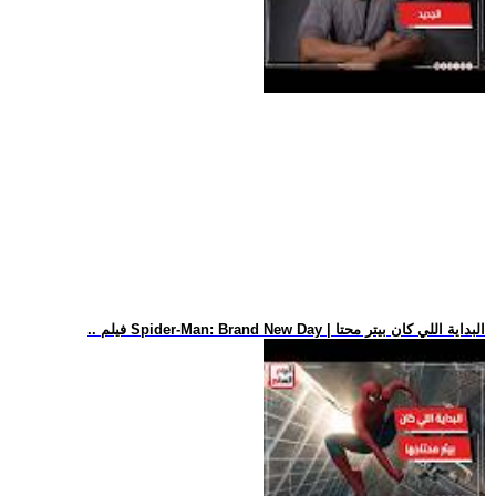
.. فيلم Spider-Man: Brand New Day | البداية اللي كان بيتر محتا