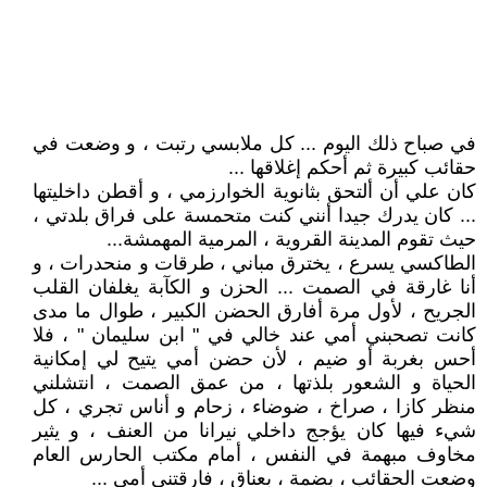
في صباح ذلك اليوم ... كل ملابسي رتبت ، و وضعت في
حقائب كبيرة ثم أحكم إغلاقها ...
كان علي أن ألتحق بثانوية الخوارزمي ، و أقطن داخليتها
... كان يدرك جيدا أنني كنت متحمسة على فراق بلدتي ،
حيث تقوم المدينة القروية ، المرمية المهمشة...
الطاكسي يسرع ، يخترق مباني ، طرقات و منحدرات ، و
أنا غارقة في الصمت ... الحزن و الكآبة يغلفان القلب
الجريح ، لأول مرة أفارق الحضن الكبير ، طوال ما مدى
كانت تصحبني أمي عند خالي في " ابن سليمان " ، فلا
أحس بغربة أو ضيم ، لأن حضن أمي يتيح لي إمكانية
الحياة و الشعور بلذتها ، من عمق الصمت ، انتشلني
منظر كازا ، صراخ ، ضوضاء ، زحام و أناس تجري ، كل
شيء فيها كان يؤجج داخلي نيرانا من العنف ، و يثير
مخاوف مبهمة في النفس ، أمام مكتب الحارس العام
وضعت الحقائب ، بضمة ، بعناق ، فارقتني أمي ...