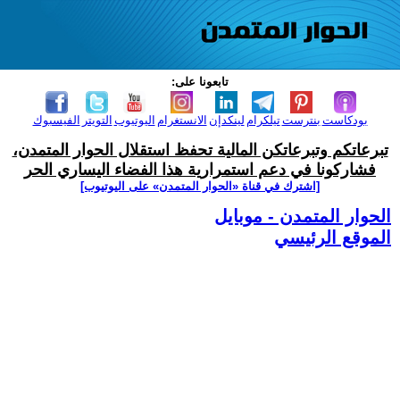
تابعونا على:
بودكاست
بنترست
تيلكرام
لينكدإن
الانستغرام
اليوتيوب
التويتر
الفيسبوك
تبرعاتكم وتبرعاتكن المالية تحفظ استقلال الحوار المتمدن،
فشاركونا في دعم استمرارية هذا الفضاء اليساري الحر
[اشترك في قناة ‫«الحوار المتمدن» على اليوتيوب]
الحوار المتمدن - موبايل
الموقع الرئيسي