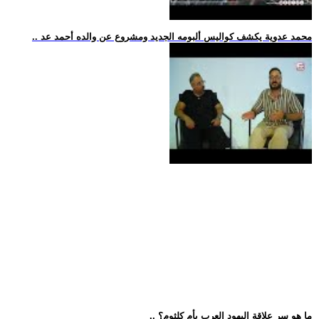
.. محمد عدوية يكشف كواليس ألبومه الجديد ومشروع عن والده أحمد عد
.. ما هو سر علاقة اليهود العرب بأم كلثوم؟