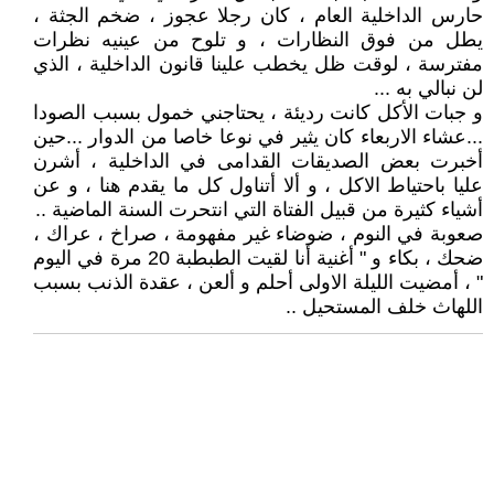
حارس الداخلية العام ، كان رجلا عجوز ، ضخم الجثة ،
يطل من فوق النظارات ، و تلوح من عينيه نظرات
مفترسة ، لوقت ظل يخطب علينا قانون الداخلية ، الذي
لن نبالي به ...
و جبات الأكل كانت رديئة ، يحتاجني خمول بسبب الصودا
...عشاء الاربعاء كان يثير في نوعا خاصا من الدوار ...حين
أخبرت بعض الصديقات القدامى في الداخلية ، أشرن
عليا باحتياط الاكل ، و ألا أتناول كل ما يقدم هنا ، و عن
أشياء كثيرة من قبيل الفتاة التي انتحرت السنة الماضية ..
صعوبة في النوم ، ضوضاء غير مفهومة ، صراخ ، عراك ،
ضحك ، بكاء و " أغنية أنا لقيت الطبطبة 20 مرة في اليوم
" ، أمضيت الليلة الاولى أحلم و ألعن ، عقدة الذنب بسبب
اللهاث خلف المستحيل ..