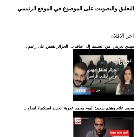
التعليق والتصويت على الموضوع في الموقع الرئيسي
اخر الافلام
.. مهدي لعريبي: من السينما إلى -مافيا-... الجزائر تقبض على زعيم
.. محمد علام وهيثم سعيد: ألبوم محمد عدوية الجديد استكمالا لنجاح