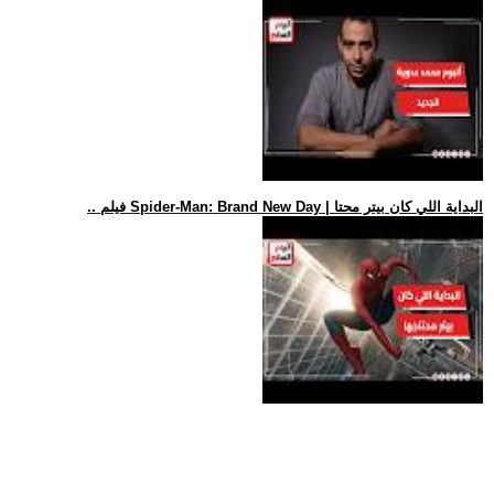
.. فيلم Spider-Man: Brand New Day | البداية اللي كان بيتر محتا