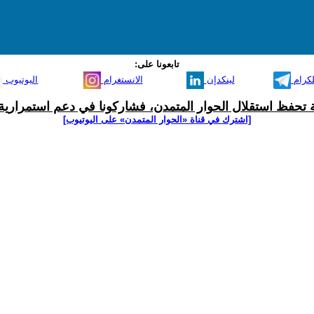
تابعونا على:
لكرام
لينكدإن
الانستغرام
اليوتيوب
ية تحفظ استقلال الحوار المتمدن، فشاركونا في دعم استمرارية 
[اشترك في قناة ‫«الحوار المتمدن» على اليوتيوب]