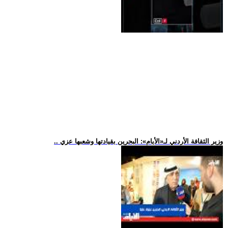
.. وزير الثقافة الأردني لـ«الأيام»: البحرين بقيادتها وشعبها عزي