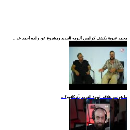
.. محمد عدوية يكشف كواليس ألبومه الجديد ومشروع عن والده أحمد عد
.. ما هو سر علاقة اليهود العرب بأم كلثوم؟