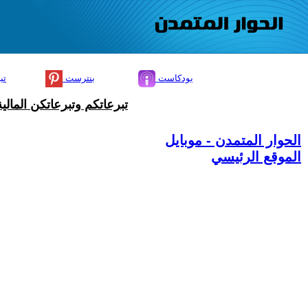
بودكاست
بنترست
تي
تبرعاتكم وتبرعاتكن المال
الحوار المتمدن - موبايل
الموقع الرئيسي