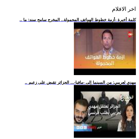
اخر الافلام
.. كلمة أخيرة -أزمة خطوط الهواتف المحمولة.. المخرج سامح سند: ما
.. مهدي لعريبي: من السينما إلى -مافيا-... الجزائر تقبض على زعيم