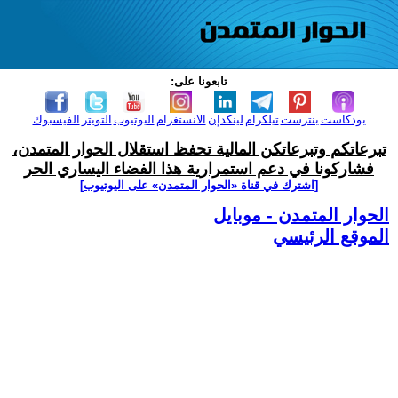
تابعونا على:
بودكاست
بنترست
تيلكرام
لينكدإن
الانستغرام
اليوتيوب
التويتر
الفيسبوك
تبرعاتكم وتبرعاتكن المالية تحفظ استقلال الحوار المتمدن،
فشاركونا في دعم استمرارية هذا الفضاء اليساري الحر
[اشترك في قناة ‫«الحوار المتمدن» على اليوتيوب]
الحوار المتمدن - موبايل
الموقع الرئيسي