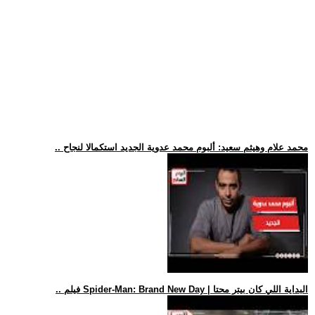
.. محمد علام وهيثم سعيد: ألبوم محمد عدوية الجديد استكمالا لنجاح
.. فيلم Spider-Man: Brand New Day | البداية اللي كان بيتر محتا