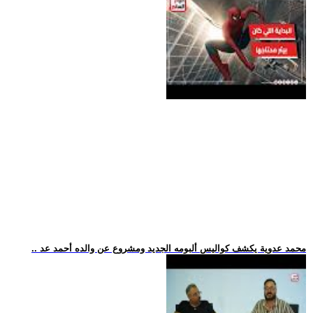
.. محمد عدوية يكشف كواليس ألبومه الجديد ومشروع عن والده أحمد عد